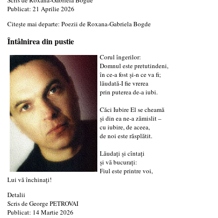
Publicat: 21 Aprilie 2026
Citește mai departe: Poezii de Roxana-Gabriela Bogde
Întâlnirea din pustie
Corul îngerilor:
Domnul este pretutindeni,
în ce-a fost şi-n ce va fi;
lăudată-I fie vrerea
prin puterea de-a iubi.
Căci Iubire El se cheamă
şi din ea ne-a zămislit –
cu iubire, de aceea,
de noi este răsplătit.
Lăudaţi şi cîntaţi
şi vă bucuraţi:
Fiul este printre voi,
Lui vă închinaţi!
Detalii
Scris de
George PETROVAI
Publicat: 14 Martie 2026