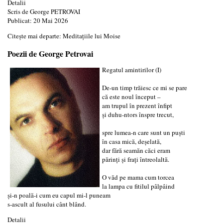
Detalii
Scris de
George PETROVAI
Publicat: 20 Mai 2026
Citește mai departe: Meditaţiile lui Moise
Poezii de George Petrovai
Regatul amintirilor (I)
De-un timp trăiesc ce mi se pare
că este noul început –
am trupul în prezent înfipt
și duhu-ntors înspre trecut,
spre lumea-n care sunt un puști
în casa mică, deșelată,
dar fără seamăn căci eram
părinți și frați întreolaltă.
O văd pe mama cum torcea
la lampa cu fitilul pâlpâind
și-n poală-i cum eu capul mi-l puneam
s-ascult al fusului cânt blând.
Detalii