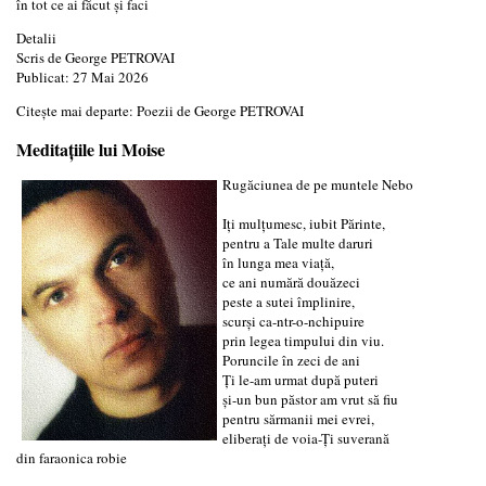
în tot ce ai făcut și faci
Detalii
Scris de
George PETROVAI
Publicat: 27 Mai 2026
Citește mai departe: Poezii de George PETROVAI
Meditaţiile lui Moise
Rugăciunea de pe muntele Nebo
Iţi mulţumesc, iubit Părinte,
pentru a Tale multe daruri
în lunga mea viaţă,
ce ani numără douăzeci
peste a sutei împlinire,
scurşi ca-ntr-o-nchipuire
prin legea timpului din viu.
Poruncile în zeci de ani
Ţi le-am urmat după puteri
şi-un bun păstor am vrut să fiu
pentru sărmanii mei evrei,
eliberaţi de voia-Ţi suverană
din faraonica robie