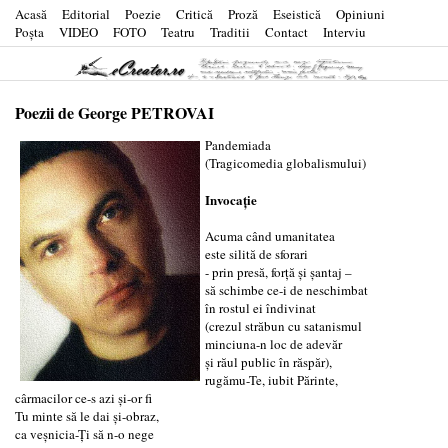
Acasă
Editorial
Poezie
Critică
Proză
Eseistică
Opiniuni
Poşta
VIDEO
FOTO
Teatru
Traditii
Contact
Interviu
Poezii de George PETROVAI
Pandemiada
(Tragicomedia globalismului)
Invocație
Acuma când umanitatea
este silită de sforari
- prin presă, forță și șantaj –
să schimbe ce-i de neschimbat
în rostul ei îndivinat
(crezul străbun cu satanismul
minciuna-n loc de adevăr
și răul public în răspăr),
rugămu-Te, iubit Părinte,
cârmacilor ce-s azi și-or fi
Tu minte să le dai și-obraz,
ca veșnicia-Ți să n-o nege