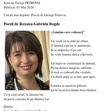
Scris de
George PETROVAI
Publicat: 01 Mai 2026
Citește mai departe: Poezii de George Petrovai
Poezii de Roxana-Gabriela Bogde
„Lumina care coboară”
Un soare ce te arde pe obraz,
O lumină care nu te amorțește,
Și ai impresia că pe cer
Se vede lumina dulce a Învierii.
Un înger se conturează în lumină,
Pictat dintr-o imagine sublimă,
O rază ce coboară din văzduh,
Cu două aripi ce se duc spre apus.
Lumina se așază în pâlcuri,
Iar în locul lor rămân doar rânduri,
Ca și cum cerul, în tăcerea lui,
Ar picta coroana de pe fruntea Lui
Detalii
Scris de
Roxana-Gabriela Bogde