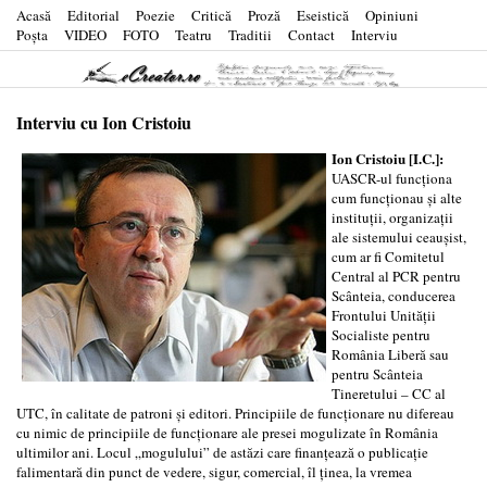
Acasă
Editorial
Poezie
Critică
Proză
Eseistică
Opiniuni
Poşta
VIDEO
FOTO
Teatru
Traditii
Contact
Interviu
Interviu cu Ion Cristoiu
Ion Cristoiu [I.C.]:
UASCR-ul funcţiona
cum funcţionau şi alte
instituţii, organizaţii
ale sistemului ceauşist,
cum ar fi Comitetul
Central al PCR pentru
Scânteia, conducerea
Frontului Unităţii
Socialiste pentru
România Liberă sau
pentru Scânteia
Tineretului – CC al
UTC, în calitate de patroni şi editori. Principiile de funcţionare nu difereau
cu nimic de principiile de funcţionare ale presei mogulizate în România
ultimilor ani. Locul „mogulului” de astăzi care finanţează o publicaţie
falimentară din punct de vedere, sigur, comercial, îl ţinea, la vremea