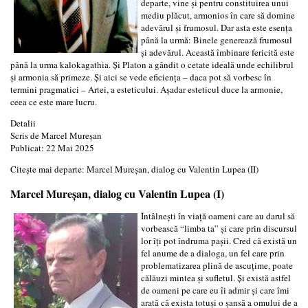
departe, vine și pentru constituirea unui
mediu plăcut, armonios în care să domine
adevărul și frumosul. Dar asta este esența
până la urmă: Binele generează frumosul
și adevărul. Această îmbinare fericită este
până la urma kalokagathia. Și Platon a gândit o cetate ideală unde echilibrul
și armonia să primeze. Și aici se vede eficiența – daca pot să vorbesc în
termini pragmatici – Artei, a esteticului. Așadar esteticul duce la armonie,
ceea ce este mare lucru.
Detalii
Scris de
Marcel Mureșan
Publicat: 22 Mai 2025
Citește mai departe: Marcel Mureșan, dialog cu Valentin Lupea (II)
Marcel Mureșan, dialog cu Valentin Lupea (I)
Întâlnești în viață oameni care au darul să
vorbească “limba ta” și care prin discursul
lor îți pot îndruma pașii. Cred că există un
fel anume de a dialoga, un fel care prin
problematizarea plină de ascuțime, poate
călăuzi mintea și sufletul. Și există astfel
de oameni pe care eu îi admir și care îmi
arată că exista totuși o șansă a omului de a