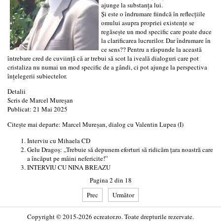
ajunge la substanța lui.
Și este o îndrumare fiindcă în reflecțiile
omului asupra propriei existențe se
regăsește un mod specific care poate duce
la clarificarea lucrurilor. Dar îndrumare în
ce sens?? Pentru a răspunde la această
întrebare cred de cuviință că ar trebui să scot la iveală dialoguri care pot
cristaliza nu numai un mod specific de a gândi, ci pot ajunge la perspectiva
înțelegerii subiectelor.
Detalii
Scris de
Marcel Mureșan
Publicat: 21 Mai 2025
Citește mai departe: Marcel Mureșan, dialog cu Valentin Lupea (I)
Interviu cu Mihaela CD
Gelu Dragoș: „Trebuie să depunem eforturi să ridicăm țara noastră care
a încăput pe mâini nefericite!”
INTERVIU CU NINA BREAZU
Pagina 2 din 18
Prec
Următor
Copyright © 2015-2026 ecreator.ro. Toate drepturile rezervate.