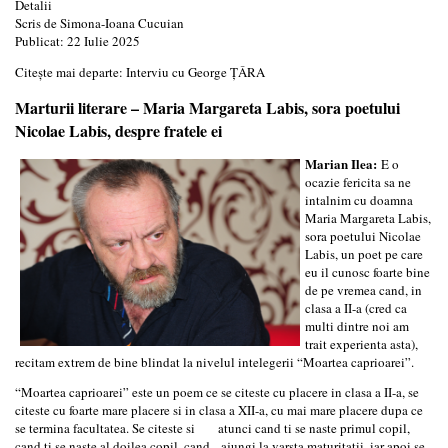
Detalii
Scris de
Simona-Ioana Cucuian
Publicat: 22 Iulie 2025
Citește mai departe: Interviu cu George ŢÂRA
Marturii literare – Maria Margareta Labis, sora poetului
Nicolae Labis, despre fratele ei
Marian Ilea:
E o
ocazie fericita sa ne
intalnim cu doamna
Maria Margareta Labis,
sora poetului Nicolae
Labis, un poet pe care
eu il cunosc foarte bine
de pe vremea cand, in
clasa a II-a (cred ca
multi dintre noi am
trait experienta asta),
recitam extrem de bine blindat la nivelul intelegerii “Moartea caprioarei”.
“Moartea caprioarei” este un poem ce se citeste cu placere in clasa a II-a, se
citeste cu foarte mare placere si in clasa a XII-a, cu mai mare placere dupa ce
se termina facultatea. Se citeste si atunci cand ti se naste primul copil,
cand ti se naste al doilea copil, cand ajungi la varsta maturitatii, iar apoi se