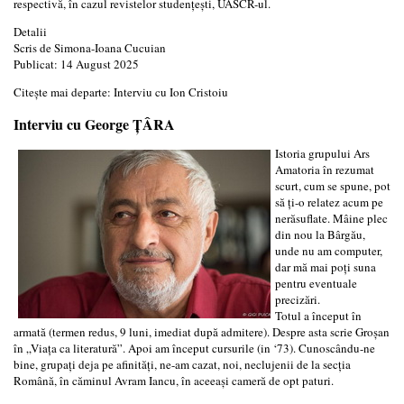
respectivă, în cazul revistelor studenţeşti, UASCR-ul.
Detalii
Scris de
Simona-Ioana Cucuian
Publicat: 14 August 2025
Citește mai departe: Interviu cu Ion Cristoiu
Interviu cu George ŢÂRA
Istoria grupului Ars
Amatoria în rezumat
scurt, cum se spune, pot
să ţi-o relatez acum pe
nerăsuflate. Mâine plec
din nou la Bârgău,
unde nu am computer,
dar mă mai poţi suna
pentru eventuale
precizări.
Totul a început în
armată (termen redus, 9 luni, imediat după admitere). Despre asta scrie Groşan
în „Viaţa ca literatură”. Apoi am început cursurile (in ‘73). Cunoscându-ne
bine, grupaţi deja pe afinităţi, ne-am cazat, noi, neclujenii de la secţia
Română, în căminul Avram Iancu, în aceeaşi cameră de opt paturi.