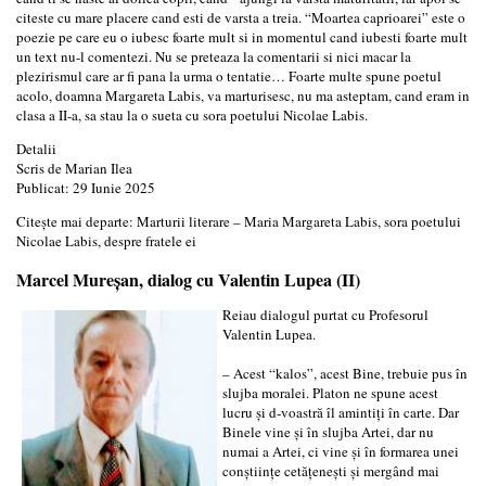
citeste cu mare placere cand esti de varsta a treia. “Moartea caprioarei” este o
poezie pe care eu o iubesc foarte mult si in momentul cand iubesti foarte mult
un text nu-l comentezi. Nu se preteaza la comentarii si nici macar la
plezirismul care ar fi pana la urma o tentatie… Foarte multe spune poetul
acolo, doamna Margareta Labis, va marturisesc, nu ma asteptam, cand eram in
clasa a II-a, sa stau la o sueta cu sora poetului Nicolae Labis.
Detalii
Scris de
Marian Ilea
Publicat: 29 Iunie 2025
Citește mai departe: Marturii literare – Maria Margareta Labis, sora poetului
Nicolae Labis, despre fratele ei
Marcel Mureșan, dialog cu Valentin Lupea (II)
Reiau dialogul purtat cu Profesorul
Valentin Lupea.
– Acest “kalos”, acest Bine, trebuie pus în
slujba moralei. Platon ne spune acest
lucru și d-voastră îl amintiți în carte. Dar
Binele vine și în slujba Artei, dar nu
numai a Artei, ci vine și în formarea unei
conștiințe cetățenești și mergând mai