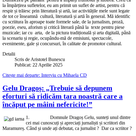
la împărțirea sufletelor, eu am primit un suflet de artist, pentru că
respir și trăiesc prin literatură și artă, iar activitățile mele sunt legate
de tot ce înseamnă cultură, literatură și artă în general. Mă identific
cu scriitura în aproape toate formele sale, de la jurnalism, proză,
poezie, eseu, aforism și critică literară până la texte pentru piese
muzicale; iar cu arta, de la pictura tradițională și arta digitală, până
la scenariu și regie, ocupându-mă de emisiuni, spectacole,
evenimente, gale și concursuri, în calitate de promotor cultural.
Detalii
Scris de
Aristotel Bunescu
Publicat: 22 Aprilie 2025
Citește mai departe: Interviu cu Mihaela CD
Gelu Dragoș: „Trebuie să depunem
eforturi să ridicăm țara noastră care a
încăput pe mâini nefericite!”
1. Domnule Dragoș Gelu, sunteți unul dintre
cei mai cunoscuți și apreciați jurnaliști și scriitori din
Maramureș. Când și unde ați debutat, ca jurnalist ? Dar ca scriitor ?