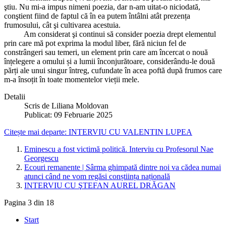
ştiu. Nu mi-a impus nimeni poezia, dar n-am uitat-o niciodată,
conştient fiind de faptul că în ea putem întâlni atât prezența
frumosului, cât şi cultivarea acestuia.
Am considerat şi continui să consider poezia drept elementul
prin care mă pot exprima la modul liber, fără niciun fel de
constrângeri sau temeri, un element prin care am încercat o nouă
înțelegere a omului și a lumii înconjurătoare, considerându-le două
părți ale unui singur întreg, cufundate în acea poftă după frumos care
m-a însoțit în toate momentelor vieții mele.
Detalii
Scris de
Liliana Moldovan
Publicat: 09 Februarie 2025
Citește mai departe: INTERVIU CU VALENTIN LUPEA
Eminescu a fost victimă politică. Interviu cu Profesorul Nae
Georgescu
Ecouri remanente | Sârma ghimpată dintre noi va cădea numai
atunci când ne vom regăsi conștiința națională
INTERVIU CU ŞTEFAN AUREL DRĂGAN
Pagina 3 din 18
Start