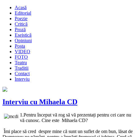
Acasă
Editorial
Poezie
Critică
Proză
Eseistică
Opiniuni
Poşta
VIDEO
FOTO
Teatru
Traditii
Contact
Interviu
Interviu cu Mihaela CD
1.Pentru început vă rog să vă prezentați pentru cei care nu
vă cunosc. Cine este Mihaela CD?
Îmi place să cred despre mine că sunt un suflet de om bun, lăsat de
Dumnezeu pe pământ pentru a împărți frumosul și iubirea. Cred că