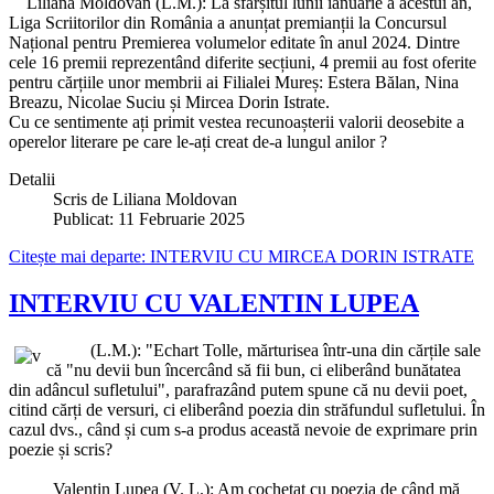
Liliana Moldovan (L.M.): La sfârșitul lunii ianuarie a acestui an,
Liga Scriitorilor din România a anunțat premianții la Concursul
Național pentru Premierea volumelor editate în anul 2024. Dintre
cele 16 premii reprezentând diferite secțiuni, 4 premii au fost oferite
pentru cărțiile unor membrii ai Filialei Mureș: Estera Bălan, Nina
Breazu, Nicolae Suciu și Mircea Dorin Istrate.
Cu ce sentimente ați primit vestea recunoașterii valorii deosebite a
operelor literare pe care le-ați creat de-a lungul anilor ?
Detalii
Scris de
Liliana Moldovan
Publicat: 11 Februarie 2025
Citește mai departe: INTERVIU CU MIRCEA DORIN ISTRATE
INTERVIU CU VALENTIN LUPEA
(L.M.): "Echart Tolle, mărturisea într-una din cărțile sale
că "nu devii bun încercând să fii bun, ci eliberând bunătatea
din adâncul sufletului", parafrazând putem spune că nu devii poet,
citind cărți de versuri, ci eliberând poezia din străfundul sufletului. În
cazul dvs., când și cum s-a produs această nevoie de exprimare prin
poezie și scris?
Valentin Lupea (V. L.): Am cochetat cu poezia de când mă