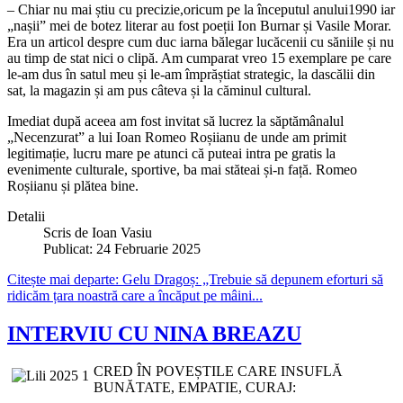
– Chiar nu mai știu cu precizie,oricum pe la începutul anului1990 iar
„nașii” mei de botez literar au fost poeții Ion Burnar și Vasile Morar.
Era un articol despre cum duc iarna bălegar lucăcenii cu săniile și nu
au timp de stat nici o clipă. Am cumparat vreo 15 exemplare pe care
le-am dus în satul meu și le-am împrăștiat strategic, la dascălii din
sat, la magazin și am pus câteva și la căminul cultural.
Imediat după aceea am fost invitat să lucrez la săptămânalul
„Necenzurat” a lui Ioan Romeo Roșiianu de unde am primit
legitimație, lucru mare pe atunci că puteai intra pe gratis la
evenimente culturale, sportive, ba mai stăteai și-n față. Romeo
Roșiianu și plătea bine.
Detalii
Scris de
Ioan Vasiu
Publicat: 24 Februarie 2025
Citește mai departe: Gelu Dragoș: „Trebuie să depunem eforturi să
ridicăm țara noastră care a încăput pe mâini...
INTERVIU CU NINA BREAZU
CRED ÎN POVEȘTILE CARE INSUFLĂ
BUNĂTATE, EMPATIE, CURAJ: