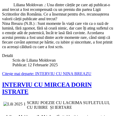
Liliana Moldovan .: Una dintre cărțile pe care ați publicat-o
anul trecut a fost recompensată cu un premiu din partea Ligii
Scriitorilor din România. Ce a însemnat pentru dvs. recunoașterea
valorii cărții publicate anul trecut?
Nina Breazu (N.B.) : Sunt momente în viață care vin ca o rază de
lumină, fără zgomot, fără să ceară nimic, dar care îți ating sufletul cu
o emoție atât de puternică, încât te lasă fără cuvinte. Acordarea
acestui premiu a fost unul dintre acele momente rare, când simți că
fiecare cuvânt așternut pe hârtie, cu iubire și sinceritate, a fost primit
cu aceeași căldură cu care a fost scris.
Detalii
Scris de
Liliana Moldovan
Publicat: 12 Februarie 2025
Citește mai departe: INTERVIU CU NINA BREAZU
INTERVIU CU MIRCEA DORIN
ISTRATE
SCRIU POEZIE CU LACRIMA SUFLETULUI,
CU IUBIRE ȘI IERTARE