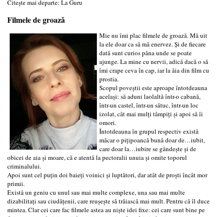
Citește mai departe: La Guru
Filmele de groazǎ
Mie nu îmi plac filmele de groazǎ. Mǎ uit
la ele doar ca sǎ mǎ enervez. Şi de fiecare
datǎ sunt curios pâna unde se poate
ajunge. La mine cu nervii, adicǎ dacǎ o sǎ
îmi crape ceva în cap, iar la ǎia din film cu
prostia.
Scopul poveştii este aproape întotdeauna
acelaşi: sǎ aduni laolaltǎ într-o cabanǎ,
într-un castel, într-un sǎtuc, într-un loc
izolat, cât mai mulţi tâmpiţi şi apoi sǎ îi
omori.
Întotdeauna în grupul respectiv existǎ
mǎcar o piţipoancǎ bunǎ doar de…iubit,
care doar la…iubire se gândeşte şi de
obicei de aia şi moare, cǎ e atentǎ la pectoralii unuia şi omite toporul
criminalului.
Apoi sunt cel puţin doi baieţi voinici şi luptǎtori, dar atât de proşti încât mor
primii.
Existǎ un geniu cu unul sau mai multe complexe, una sau mai multe
dizabilitaţi sau ciudǎţenii, care reuşeşte sǎ trǎiascǎ mai mult. Pentru cǎ îl duce
mintea. Clar cei care fac filmele astea au nişte idei fixe: cei care sunt bine pe