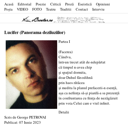
Acasă
Editorial
Poezie
Critică
Proză
Eseistică
Opiniuni
Poşta
VIDEO
FOTO
Teatru
Traditii
Contact
Interviu
Lucifer (Panorama deziluziilor)
Partea I
(Facerea)
Cândva,
într-un trecut atât de-ndepărtat
că timpul n-avea chip
și spațiul dormita,
doar Duhul făr-odihnă
prin haos rătăcea
și medita la planul prefacerii-n esență,
așa ca neființa să-și piardă-a sa prezență
în confruntarea cu ființa de nezăgăzuit
prin voia Celui care e viul infinit.
Detalii
Scris de
George PETROVAI
Publicat: 07 Iunie 2023