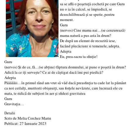
sa se află o poşetuţă cochetă pe care Guru
nu o ia în calcul, se împiedică, se
dezechilibrează şi se sperie, pentru
moment.
Guru
(nervos) Cine mama nai…(se cenzurează)
mama natură a pus asta în drum?
De după un elemnt de recuzită iese,
facând plecăciuni si temenele, adepta.
Adepta
Eu, prea-sacra ta sfinţie!
Guru
(nervos) Şi de ce, fă…(se abţine) făptura domnului, ai pune o poşetă în drum?
Adică la ce iţi serveşte? Ce ai de câştigat dacă îmi pui piedică?
Adepta
Păăăăăii…în primul rând am vrut să văd dacă preasfinţia ta cade lat la pământ
ca noi ceilalţi, muritorii obişnuiţi, sau forţele nevăzute, care lucrează ele cu
mata, te ridică de subţiori în aer şi sfidezi gravitatea
Guru
Gravitaţia…
Detalii
Scris de
Melia Cerchez Marin
Publicat: 27 Ianuarie 2023