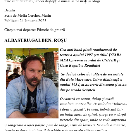
fizic sunt retardaţi, iar cei deştepţi e musai sa fie urâţi şi ologi.
Detalii
Scris de
Melia Cerchez Marin
Publicat: 24 Ianuarie 2023
Citește mai departe: Filmele de groazǎ
ALBASTRU.GALBEN. ROȘU
Cea mai bună piesă românească de
teatru a anului 1997 (cu titlul Ț/TARA
MEA), premiu acordat de UNITER şi
Casa Regală a României
Se dedic
ă celor doi ofițeri de securitate
din Baia Mare
care, într-o dimineaţă a
anului 1984, m-au trezit din somn şi m-au
dus pe strada Scânteii.
O cameră cu scaun, dulap şi masă
metalică, toate albe. Pe melodia ”Iubirea-
i doar o glumă”, Femeia, îmbrăcată într-
un halat maro de spital, şterge cu o cârpă
peretele din spate, unde se vede amprenta
însângerată a unei palme, pete de sânge, urme de lovituri. Se aude o sonerie,
femeia se duce la dulap, îl deschide şi ia de acolo câteva cutii cu