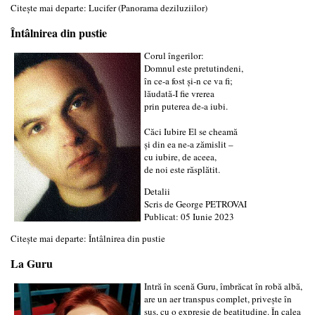
Citește mai departe: Lucifer (Panorama deziluziilor)
Întâlnirea din pustie
Corul îngerilor:
Domnul este pretutindeni,
în ce-a fost şi-n ce va fi;
lăudată-I fie vrerea
prin puterea de-a iubi.
Căci Iubire El se cheamă
şi din ea ne-a zămislit –
cu iubire, de aceea,
de noi este răsplătit.
Detalii
Scris de
George PETROVAI
Publicat: 05 Iunie 2023
Citește mai departe: Întâlnirea din pustie
La Guru
Intră în scenă Guru, îmbrăcat în robă albă,
are un aer transpus complet, priveşte în
sus, cu o expresie de beatitudine. În calea