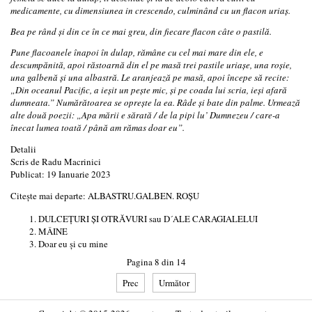
medicamente, cu dimensiunea in crescendo, culminând cu un flacon uriaş.
Bea pe rând şi din ce în ce mai greu, din fiecare flacon câte o pastilă.
Pune flacoanele înapoi în dulap, rămâne cu cel mai mare din ele, e
descumpănită, apoi răstoarnă din el pe masă trei pastile uriaşe, una roşie,
una galbenă şi una albastră. Le aranjează pe masă, apoi începe să recite:
„Din oceanul Pacific, a ieşit un peşte mic, şi pe coada lui scria, ieşi afară
dumneata.” Numărătoarea se opreşte la ea. Râde şi bate din palme. Urmează
alte două poezii: „Apa mării e sărată / de la pipi lu’ Dumnezeu / care-a
înecat lumea toată / până am rămas doar eu”.
Detalii
Scris de
Radu Macrinici
Publicat: 19 Ianuarie 2023
Citește mai departe: ALBASTRU.GALBEN. ROȘU
DULCEŢURI ŞI OTRĂVURI sau D´ALE CARAGIALELUI
MÂINE
Doar eu și cu mine
Pagina 8 din 14
Prec
Următor