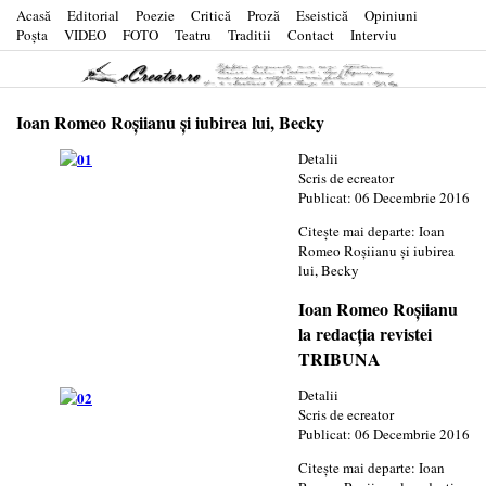
Acasă
Editorial
Poezie
Critică
Proză
Eseistică
Opiniuni
Poşta
VIDEO
FOTO
Teatru
Traditii
Contact
Interviu
Ioan Romeo Roşiianu şi iubirea lui, Becky
Detalii
Scris de
ecreator
Publicat: 06 Decembrie 2016
Citește mai departe: Ioan
Romeo Roşiianu şi iubirea
lui, Becky
Ioan Romeo Roşiianu
la redacţia revistei
TRIBUNA
Detalii
Scris de
ecreator
Publicat: 06 Decembrie 2016
Citește mai departe: Ioan