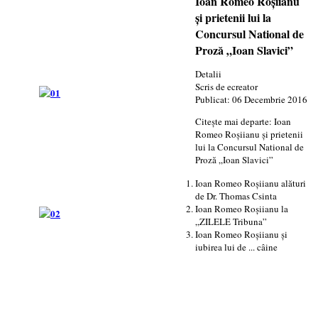
Ioan Romeo Roşiianu
şi prietenii lui la
Concursul National de
Proză „Ioan Slavici”
Detalii
Scris de
ecreator
Publicat: 06 Decembrie 2016
Citește mai departe: Ioan
Romeo Roşiianu şi prietenii
lui la Concursul National de
Proză „Ioan Slavici”
Ioan Romeo Roşiianu alături
de Dr. Thomas Csinta
Ioan Romeo Roşiianu la
„ZILELE Tribuna”
Ioan Romeo Roşiianu şi
iubirea lui de ... câine