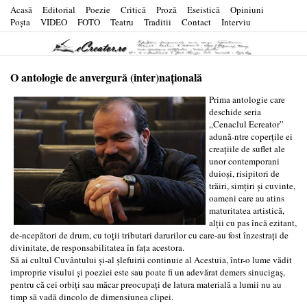
Acasă
Editorial
Poezie
Critică
Proză
Eseistică
Opiniuni
Poşta
VIDEO
FOTO
Teatru
Traditii
Contact
Interviu
O antologie de anvergură (inter)naţională
Prima antologie care
deschide seria
„Cenaclul Ecreator”
adună-ntre coperţile ei
creaţiile de suflet ale
unor contemporani
duioşi, risipitori de
trăiri, simţiri şi cuvinte,
oameni care au atins
maturitatea artistică,
alţii cu pas încă ezitant,
de-ncepători de drum, cu toţii tributari darurilor cu care-au fost înzestraţi de
divinitate, de responsabilitatea în faţa acestora.
Să ai cultul Cuvântului şi-al şlefuirii continuie al Acestuia, într-o lume vădit
improprie visului şi poeziei este sau poate fi un adevărat demers sinucigaş,
pentru că cei orbiţi sau măcar preocupaţi de latura materială a lumii nu au
timp să vadă dincolo de dimensiunea clipei.