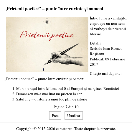
„Prietenii poetice” – punte între cuvinte şi oameni
Într-o lume a vanităţilor
e aproape un non-sens
să vorbeşti de prietenii
literare.
Detalii
Scris de
Ioan Romeo
Roşiianu
Publicat: 09 Februarie
2017
Citește mai departe:
„Prietenii poetice” – punte între cuvinte şi oameni
Maramureşul între kilometrul 0 al Europei şi marginea României
Dumnezeu mi-a mai luat un prieten la cer
Satulung – o istorie a unui loc plin de istorie
Pagina 7 din 10
Prec
Următor
Copyright © 2015-2026 ecreator.ro. Toate drepturile rezervate.