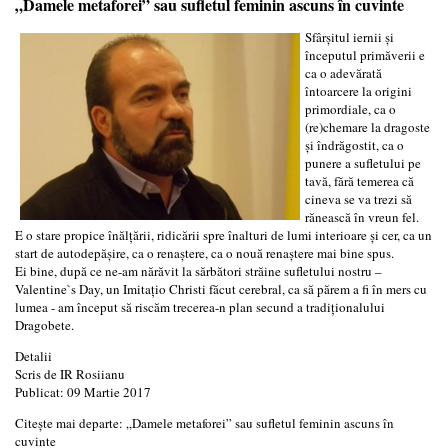
„Damele metaforei” sau sufletul feminin ascuns în cuvinte
Sfârşitul iernii şi
începutul primăverii e
ca o adevărată
întoarcere la origini
primordiale, ca o
(re)chemare la dragoste
şi îndrăgostit, ca o
punere a sufletului pe
tavă, fără temerea că
cineva se va trezi să
rănească în vreun fel.
E o stare propice înălţării, ridicării spre înalturi de lumi interioare şi cer, ca un
start de autodepăşire, ca o renaştere, ca o nouă renaştere mai bine spus.
Ei bine, după ce ne-am nărăvit la sărbători străine sufletului nostru –
Valentine`s Day, un Imitaţio Christi făcut cerebral, ca să părem a fi în mers cu
lumea - am început să riscăm trecerea-n plan secund a tradiţionalului
Dragobete.
Detalii
Scris de
IR Rosiianu
Publicat: 09 Martie 2017
Citește mai departe: „Damele metaforei” sau sufletul feminin ascuns în
cuvinte