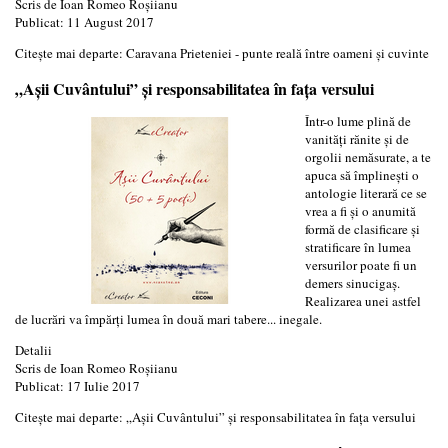
Scris de
Ioan Romeo Roşiianu
Publicat: 11 August 2017
Citește mai departe: Caravana Prieteniei - punte reală între oameni şi cuvinte
„Aşii Cuvântului” şi responsabilitatea în faţa versului
Într-o lume plină de
vanităţi rănite şi de
orgolii nemăsurate, a te
apuca să împlineşti o
antologie literară ce se
vrea a fi şi o anumită
formă de clasificare şi
stratificare în lumea
versurilor poate fi un
demers sinucigaş.
Realizarea unei astfel
de lucrări va împărţi lumea în două mari tabere... inegale.
Detalii
Scris de
Ioan Romeo Roşiianu
Publicat: 17 Iulie 2017
Citește mai departe: „Aşii Cuvântului” şi responsabilitatea în faţa versului