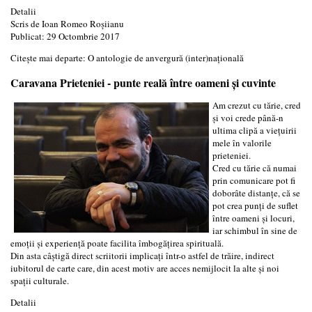
Detalii
Scris de
Ioan Romeo Roşiianu
Publicat: 29 Octombrie 2017
Citește mai departe: O antologie de anvergură (inter)naţională
Caravana Prieteniei - punte reală între oameni şi cuvinte
Am crezut cu tărie, cred
şi voi crede până-n
ultima clipă a vieţuirii
mele în valorile
prieteniei.
Cred cu tărie că numai
prin comunicare pot fi
doborâte distanţe, că se
pot crea punţi de suflet
între oameni şi locuri,
iar schimbul în sine de
emoţii şi experienţă poate facilita îmbogăţirea spirituală.
Din asta câştigă direct scriitorii implicaţi într-o astfel de trăire, indirect
iubitorul de carte care, din acest motiv are acces nemijlocit la alte şi noi
spaţii culturale.
Detalii