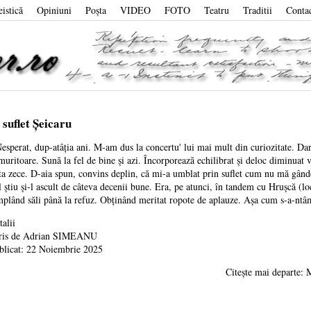
eistică
Opiniuni
Poşta
VIDEO
FOTO
Teatru
Traditii
Conta
 suflet Șeicaru
sperat, dup-atâția ani. M-am dus la concertu' lui mai mult din curiozitate. Dar s
muritoare. Sună la fel de bine și azi. Încorporează echilibrat și deloc diminuat 
ta zece. D-aia spun, convins deplin, că mi-a umblat prin suflet cum nu mă gând
 știu și-l ascult de câteva decenii bune. Era, pe atunci, în tandem cu Hrușcă (
plând săli până la refuz. Obținând meritat ropote de aplauze. Așa cum s-a-ntâmp
talii
ris de
Adrian SIMEANU
blicat: 22 Noiembrie 2025
Citește mai departe: M