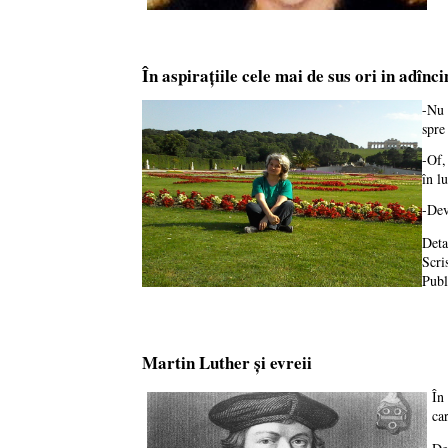
În aspirațiile cele mai de sus ori in adîn
-Nu 
spre
-Of,
în l
-Dev
Deta
Scri
Publ
Martin Luther și evreii
În
ca