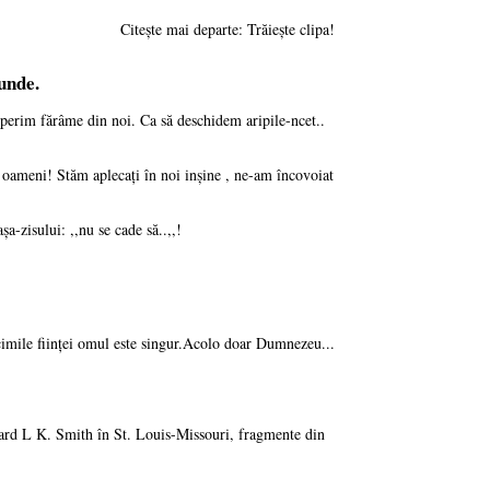
Citește mai departe: Trăiește clipa!
unde.
perim fărâme din noi. Ca să deschidem aripile-ncet..
e oameni! Stăm aplecați în noi inșine , ne-am încovoiat
a-zisului: ,,nu se cade să..,,!
încimile ființei omul este singur.Acolo doar Dumnezeu...
rard L K. Smith în St. Louis-Missouri, fragmente din