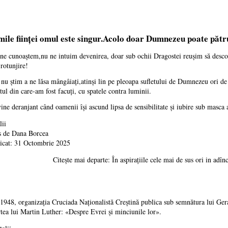
cimile ființei omul este singur.Acolo doar Dumnezeu poate pătr
ne cunoaștem,nu ne intuim devenirea, doar sub ochii Dragostei reușim să desco
 rotunjire!
 nu știm a ne lăsa mângâiați,atinși lin pe pleoapa sufletului de Dumnezeu ori d
utul din care-am fost facuți, cu spatele contra luminii.
ine deranjant când oamenii își ascund lipsa de sensibilitate și iubire sub masca aș
lii
s de
Dana Borcea
icat: 31 Octombrie 2025
Citește mai departe: În aspirațiile cele mai de sus ori in ad
 1948, organizaţia Cruciada Naţionalistă Creştină publica sub semnătura lui Ge
rtea lui Martin Luther: «Despre Evrei şi minciunile lor».