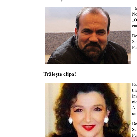
Ma
No
„O
cu
De
Sc
Pu
Trăiește clipa!
Ex
ti
în
nic
A 
un
De
Sc
Pu