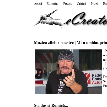
Acasă
Editorial
Poezie
Critică
Proză
Es
Muzica zilelor noastre | Mi-a umblat prin
Ne
ne
no
Îl
Um
De
Sc
Pu
S-a dus și Romică...