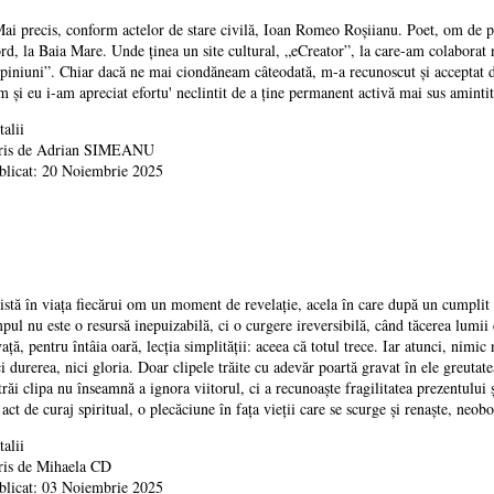
i precis, conform actelor de stare civilă, Ioan Romeo Roșiianu. Poet, om de pres
rd, la Baia Mare. Unde ținea un site cultural, „eCreator”, la care-am colaborat 
piniuni”. Chiar dacă ne mai ciondăneam câteodată, m-a recunoscut și acceptat din 
m și eu i-am apreciat efortu' neclintit de a ține permanent activă mai sus aminti
talii
ris de
Adrian SIMEANU
blicat: 20 Noiembrie 2025
istă în viața fiecărui om un moment de revelație, acela în care după un cumplit ma
mpul nu este o resursă inepuizabilă, ci o curgere ireversibilă, când tăcerea lumii
vață, pentru întâia oară, lecția simplității: aceea că totul trece. Iar atunci, nimi
i durerea, nici gloria. Doar clipele trăite cu adevăr poartă gravat în ele greutatea
trăi clipa nu înseamnă a ignora viitorul, ci a recunoaște fragilitatea prezentului ș
 act de curaj spiritual, o plecăciune în fața vieții care se scurge și renaște, neob
talii
ris de
Mihaela CD
blicat: 03 Noiembrie 2025