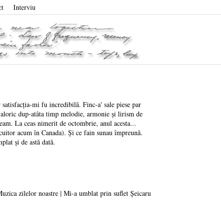
ct
Interviu
atisfacția-mi fu incredibilă. Finc-a' sale piese par
valoric dup-atâta timp melodie, armonie și lirism de
eam. La ceas nimerit de octombrie, anul acesta...
locuitor acum în Canada). Și ce fain sunau împreună.
lat și de astă dată.
uzica zilelor noastre | Mi-a umblat prin suflet Șeicaru