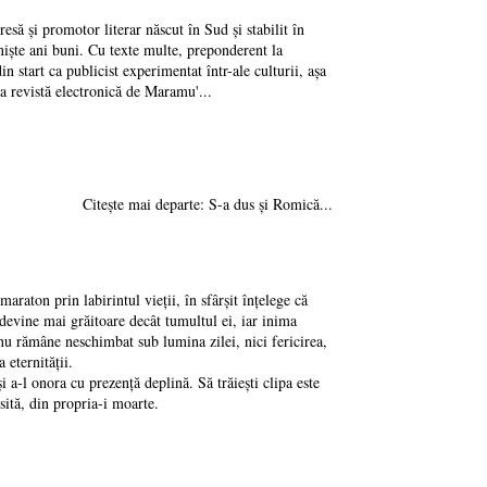
ă și promotor literar născut în Sud și stabilit în
niște ani buni. Cu texte multe, preponderent la
start ca publicist experimentat într-ale culturii, așa
ta revistă electronică de Maramu'...
Citește mai departe: S-a dus și Romică...
raton prin labirintul vieții, în sfârșit înțelege că
 devine mai grăitoare decât tumultul ei, iar inima
c nu rămâne neschimbat sub lumina zilei, nici fericirea,
 eternității.
i a-l onora cu prezență deplină. Să trăiești clipa este
osită, din propria-i moarte.