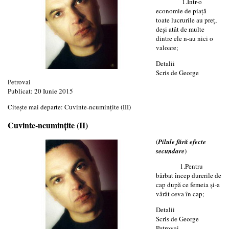
1.Într-o
economie de piaţă
toate lucrurile au preţ,
deşi atât de multe
dintre ele n-au nici o
valoare;
Detalii
Scris de
George
Petrovai
Publicat: 20 Iunie 2015
Citește mai departe: Cuvinte-ncuminţite (III)
Cuvinte-ncuminţite (II)
(
Pilule fără efecte
secundare
)
1.Pentru
bărbat încep durerile de
cap după ce femeia şi-a
vârât ceva în cap;
Detalii
Scris de
George
Petrovai