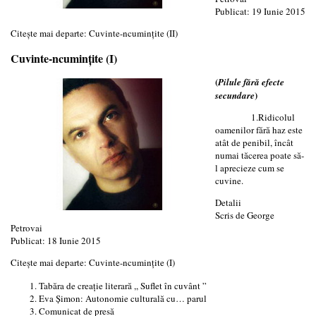
Publicat: 19 Iunie 2015
Citește mai departe: Cuvinte-ncuminţite (II)
Cuvinte-ncumințite (I)
(
Pilule fără efecte
)
secundare
1.Ridicolul
oamenilor fără haz este
atât de penibil, încât
numai tăcerea poate să-
l aprecieze cum se
cuvine.
Detalii
Scris de
George
Petrovai
Publicat: 18 Iunie 2015
Citește mai departe: Cuvinte-ncumințite (I)
Tabăra de creaţie literară ,, Suflet în cuvânt ”
Eva Șimon: Autonomie culturală cu… parul
Comunicat de presă