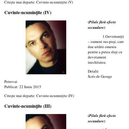
Citește mai departe: Cuvinte-ncuminţite (V)
Cuvinte-ncuminţite (IV)
(
Pilule fără efecte
)
secundare
1.Guvernanţii
– oameni sus-puşi, care
dau uitării omenia
pentru a putea sluji cu
devotament
inechitatea;
Detalii
Scris de
George
Petrovai
Publicat: 22 Iunie 2015
Citește mai departe: Cuvinte-ncuminţite (IV)
Cuvinte-ncuminţite (III)
(
Pilule fără efecte
)
secundare