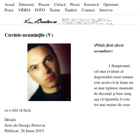
Acasă
Editorial
Poezie
Critică
Proză
Eseistică
Opiniuni
Poşta
VIDEO
FOTO
Teatru
Traditii
Contact
Interviu
Cuvinte-ncuminţite (V)
(
Pilule fără efecte
)
secundare
1.Simptomul
cel mai evident al
degenerării rasei umane
este acela că în lume nu
se mai tipăresc manuale
de decenţă şi bun simţ,
aşa că tiparului îi este
tot mai ruşine de ceea
ce-i silit să facă;
Detalii
Scris de
George Petrovai
Publicat: 26 Iunie 2015