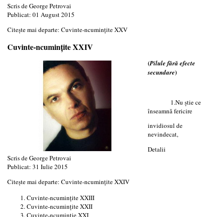
Scris de
George Petrovai
Publicat: 01 August 2015
Citește mai departe: Cuvinte-ncumințite XXV
Cuvinte-ncumințite XXIV
(
Pilule fără efecte
)
secundare
1.Nu știe ce
înseamnă fericire
invidiosul de
nevindecat,
Detalii
Scris de
George Petrovai
Publicat: 31 Iulie 2015
Citește mai departe: Cuvinte-ncumințite XXIV
Cuvinte-ncumințite XXIII
Cuvinte-ncumințite XXII
Cuvinte-ncuminție XXI