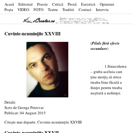
Acasă
Editorial
Poezie
Critică
Proză
Eseistică
Opiniuni
Poşta
VIDEO
FOTO
Teatru
Traditii
Contact
Interviu
Cuvinte-ncumințite XXVIII
(
Pilule fără efecte
secundare
)
1.Sinuciderea
– graba aceluia care
ține morțiș să strice
treaba bine făcută a
ființei pentru treaba
neștiută a neființei.
Detalii
Scris de
George Petrovai
Publicat: 04 August 2015
Citește mai departe: Cuvinte-ncumințite XXVIII
Cuvinte-ncumințite XXVII