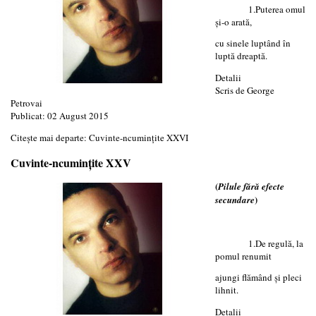
1.Puterea omul
și-o arată,
cu sinele luptând în
luptă dreaptă.
Detalii
Scris de
George
Petrovai
Publicat: 02 August 2015
Citește mai departe: Cuvinte-ncumințite XXVI
Cuvinte-ncumințite XXV
(
Pilule fără efecte
)
secundare
1.De regulă, la
pomul renumit
ajungi flămând și pleci
lihnit.
Detalii