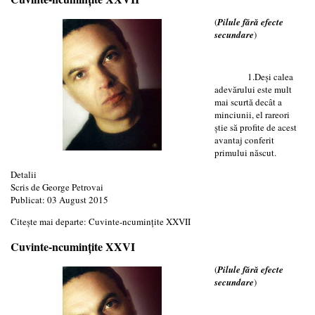
(
Pilule fără efecte
secundare
)
1.Deși calea
adevărului este mult
mai scurtă decât a
minciunii, el rareori
știe să profite de acest
avantaj conferit
primului născut.
Detalii
Scris de
George Petrovai
Publicat: 03 August 2015
Citește mai departe: Cuvinte-ncumințite XXVII
Cuvinte-ncumințite XXVI
(
Pilule fără efecte
secundare
)