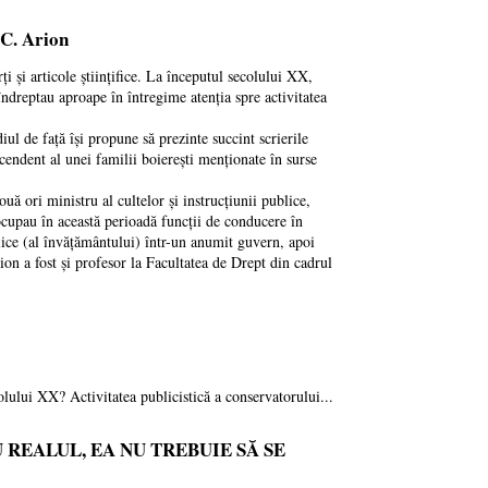
 C. Arion
ți și articole științifice. La începutul secolului XX,
și îndreptau aproape în întregime atenția spre activitatea
 de față își propune să prezinte succint scrierile
cendent al unei familii boierești menționate în surse
uă ori ministru al cultelor și instrucțiunii publice,
ocupau în această perioadă funcții de conducere în
blice (al învățământului) într-un anumit guvern, apoi
ion a fost și profesor la Facultatea de Drept din cadrul
olului XX? Activitatea publicistică a conservatorului...
U REALUL, EA NU TREBUIE SĂ SE