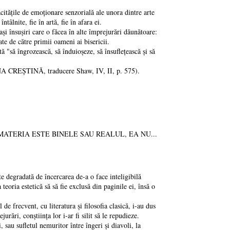
tățile de emoționare senzorială ale unora dintre arte
tâlnite, fie în artă, fie în afara ei.
 însușiri care o făcea în alte împrejurări dăunătoare:
tate de către primii oameni ai bisericii.
ă îngrozească, să înduioșeze, să însuflețească și să
INA CREȘTINĂ, traducere Shaw, IV, II, p. 575).
CĂ MATERIA ESTE BINELE SAU REALUL, EA NU...
degradată de încercarea de-a o face inteligibilă
teoria estetică să să fie exclusă din paginile ei, însă o
 frecvent, cu literatura și filosofia clasică, i-au dus
urări, conștiința lor i-ar fi silit să le repudieze.
au sufletul nemuritor între îngeri și diavoli, la