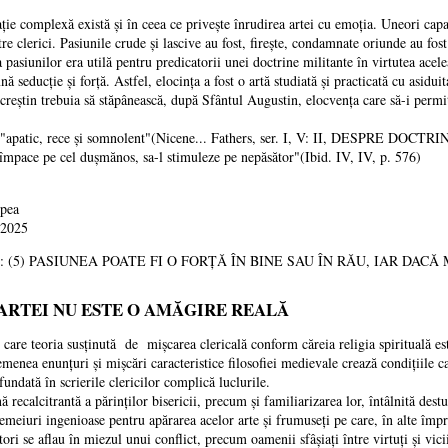
mplexă există și în ceea ce privește înrudirea artei cu emoția. Uneori capaci
re clerici. Pasiunile crude și lascive au fost, firește, condamnate oriunde au fost în
ilor era utilă pentru predicatorii unei doctrine militante în virtutea aceleași
ă seducție și forță. Astfel, elocința a fost o artă studiată și practicată cu asidui
 trebuia să stăpânească, după Sfântul Augustin, elocvența care să-i permită "s
e "apatic, rece și somnolent"(Nicene... Fathers, ser. I, V: II, DESPRE DOCTR
l împace pe cel dușmănos, sa-l stimuleze pe nepăsător"(Ibid. IV, IV, p. 576)
upea
 2025
arte: (5) PASIUNEA POATE FI O FORȚĂ ÎN BINE SAU ÎN RĂU, IAR DA
 ARTEI NU ESTE O AMĂGIRE REALĂ
eoria susținută de mișcarea clericală conform căreia religia spirituală este 
emenea enunțuri și mișcări caracteristice filosofiei medievale crează condițiile ca 
undată în scrierile clericilor complică luclurile.
trantă a părinților bisericii, precum și familiarizarea lor, întâlnită destul de
emeiuri ingenioase pentru apărarea acelor arte și frumuseți pe care, în alte împrej
aflau în miezul unui conflict, precum oamenii sfâșiați între virtuți și vicii, s