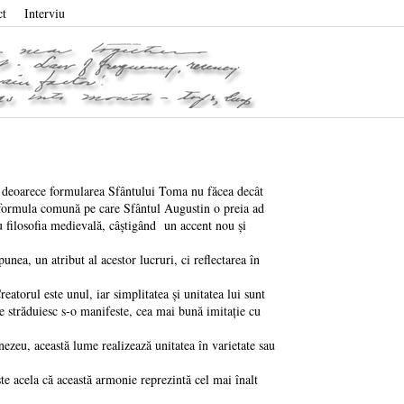
ct
Interviu
deoarece formularea Sfântului Toma nu făcea decât
iar formula comună pe care Sfântul Augustin o preia ad
 cu filosofia medievală, câștigând un accent nou și
a, un atribut al acestor lucruri, ci reflectarea în
torul este unul, iar simplitatea și unitatea lui sunt
se străduiesc s-o manifeste, cea mai bună imitație cu
eu, această lume realizează unitatea în varietate sau
acela că această armonie reprezintă cel mai înalt