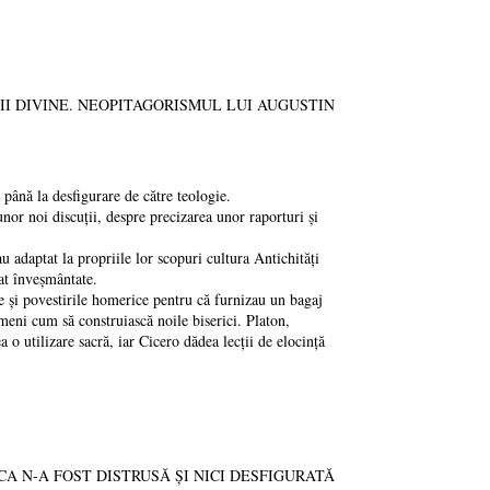
IGINII DIVINE. NEOPITAGORISMUL LUI AUGUSTIN
până la desfigurare de către teologie.
r noi discuții, despre precizarea unor raporturi și
adaptat la propriile lor scopuri cultura Antichități
dat înveșmântate.
și povestirile homerice pentru că furnizau un bagaj
meni cum să construiască noile biserici. Platon,
a o utilizare sacră, iar Cicero dădea lecții de elocință
TETICA N-A FOST DISTRUSĂ ȘI NICI DESFIGURATĂ