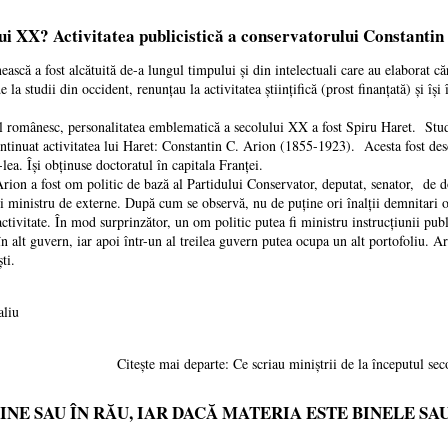
ului XX? Activitatea publicistică a conservatorului Constantin
ască a fost alcătuită de-a lungul timpului și din intelectuali care au elaborat căr
de la studii din occident, renunțau la activitatea științifică (prost finanțată) și î
românesc, personalitatea emblematică a secolului XX a fost Spiru Haret. Studiul
ontinuat activitatea lui Haret: Constantin C. Arion (1855-1923). Acesta fost des
lea. Își obținuse doctoratul în capitala Franței.
Arion a fost om politic de bază al Partidului Conservator, deputat, senator, de do
și ministru de externe. După cum se observă, nu de puține ori înalții demnitari 
activitate. În mod surprinzător, un om politic putea fi ministru instrucțiunii pu
n alt guvern, iar apoi într-un al treilea guvern putea ocupa un alt portofoliu. Ar
ti.
aliu
Citește mai departe: Ce scriau miniștrii de la începutul sec
BINE SAU ÎN RĂU, IAR DACĂ MATERIA ESTE BINELE SA