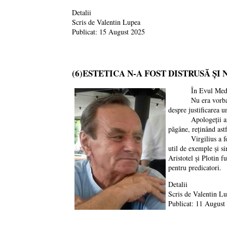
Detalii
Scris de
Valentin Lupea
Publicat: 15 August 2025
(6)ESTETICA N-A FOST DISTRUSĂ ȘI
În Evul Mediu, estet
Nu era vorba despre
despre justificarea 
Apologeții artei și-
păgâne, reținând astf
Virgilius a fost sa
util de exemple și s
Aristotel și Plotin f
pentru predicatori.
Detalii
Scris de
Valentin L
Publicat: 11 August