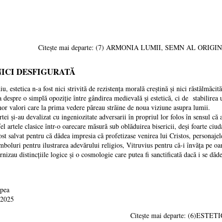
Citește mai departe: (7) ARMONIA LUMII, SEMN AL OR
 NICI DESFIGURATĂ
ica n-a fost nici strivită de rezistența morală creștină și nici răstălmăcită 
 o simplă opoziție între gândirea medievală și estetică, ci de stabilirea uno
unor valori care la prima vedere păreau străine de noua viziune asupra lumii.
au devalizat cu ingeniozitate adversarii în propriul lor folos în sensul că au 
el artele clasice într-o oarecare măsură sub oblăduirea bisericii, deși foarte ciu
lvat pentru că dădea impresia că profetizase venirea lui Cristos, personajele 
imboluri pentru ilustrarea adevărului religios, Vitruvius pentru că-i învăța pe oa
urnizau distincțiile logice și o cosmologie care putea fi sanctificată dacă i se dăde
upea
 2025
Citește mai departe: (6)ES