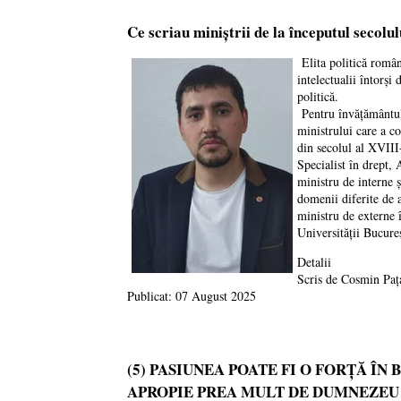
Ce scriau miniștrii de la începutul secol
Elita politică române
intelectualii întorși 
politică.
Pentru învățământul 
ministrului care a c
din secolul al XVIII-
Specialist în drept, 
ministru de interne 
domenii diferite de 
ministru de externe î
Universității Bucureș
Detalii
Scris de
Cosmin Paț
Publicat: 07 August 2025
(5) PASIUNEA POATE FI O FORȚĂ ÎN 
APROPIE PREA MULT DE DUMNEZEU