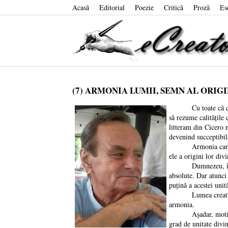
Acasă
Editorial
Poezie
Critică
Proză
Es
(7) ARMONIA LUMII, SEMN AL ORIG
Cu toate că concepț
să rezume calitățile 
litteram din Cicero 
devenind succeptibil
Armonia care place f
ele a origini lor div
Dumnezeu, în calitat
absolute. Dar atunci 
puțină a acestei unit
Lumea creaturilor s
armonia.
Așadar, motivul pen
grad de unitate divi