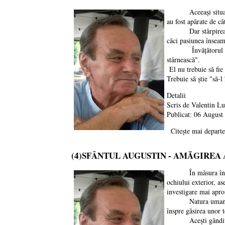
Aceeași situație co
au fost apărate de căt
Dar stârpirea pasiun
căci pasiunea înseamn
Învățătorul creștin
stârnească".
El nu trebuie să fi
Trebuie să știe "să-
Detalii
Scris de
Valentin L
Publicat: 06 August
Citește mai dep
(4)SFÂNTUL AUGUSTIN - AMĂGIREA
În măsura în care t
ochiului exterior, as
investigare mai aprof
Natura umană recalci
înspre găsirea unor t
Acești gânditori se 