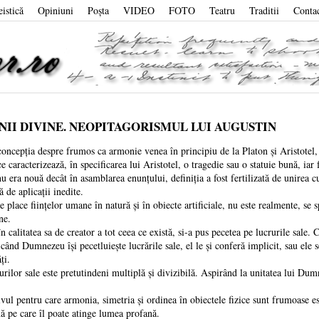
eistică
Opiniuni
Poşta
VIDEO
FOTO
Teatru
Traditii
Conta
INII DIVINE. NEOPITAGORISMUL LUI AUGUSTIN
ia despre frumos ca armonie venea în principiu de la Platon și Aristotel, 
ce caracterizează, în specificarea lui Aristotel, o tragedie sau o statuie bună, 
nu era nouă decât în asamblarea enunțului, definiția a fost fertilizată de unirea
ă de aplicații inedite.
iințelor umane în natură și în obiecte artificiale, nu este realmente, se spune
ine.
ea sa de creator a tot ceea ce există, si-a pus pecetea pe lucrurile sale. Crea
când Dumnezeu își pecetluiește lucrările sale, el le și conferă implicit, sau ele 
ăți.
ale este pretutindeni multiplă și divizibilă. Aspirând la unitatea lui Dumnez
tru care armonia, simetria și ordinea în obiectele fizice sunt frumoase este 
nă pe care îl poate atinge lumea profană.