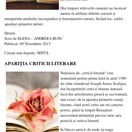
Din timpuri străvechi oamenii au încercat
mereu să atribuie diferite sensuri și
interpretări mediului înconjurător și fenomenelor naturii, făcând loc, astfel,
apariției primelor mituri.
Detalii
Scris de
ELENA – ANDREEA RUSU
Publicat: 09 Noiembrie 2015
Citește mai departe: MITUL
APARIȚIA CRITICII LITERARE
Noțiunea de „critică literară“ este
semnalată pentru prima dată în anul 1580
de către olandezul Joseph Justus Scaliger,
dar începuturile criticii literare datează
încă din antichitatea greacă și cea romană,
mai exact, de la apariția primelor creații
literare, când actul critic are un caracter
poetic, până în timpul Renașterii
neexistând delimitări precise între arta
poetică și critica literară.
În Grecia antică, de unde își trage