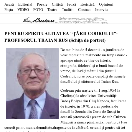
Acasă
Editorial
Poezie
Critică
Proză
Eseistică
Opiniuni
Poşta
VIDEO
FOTO
Teatru
Traditii
Contact
Interviu
PENTRU SPIRITUALITATEA “ŢĂRII CODRULUI”-
PROFESORUL TRAIAN RUS (Schiţă de portret)
De mai bine de 5 decenii - o jumătate de
veac reprezintă realmente un timp istoric -
aproape nimic ce ţine de istoria,
etnografia, folclorul şi o bună bucată de
vreme, de învăţământul din ţinutul
Codrului, nu se poate despărţi de numele
dascălului şi cărturarului Traian Rus.
Codrean prin naştere (n.1 aug.1954 la
Chelinţa) la absolvirea Universităţii
Babeş Bolyai din Cluj Napoca, facultatea
de istorie, în 1970, a ales profesia de
dascăl la Şcoala din Oarţa de Sus şi în
această pitorească aşezare de sub Culmea
Măgurii a rămas până astăzi pentru că l-au
cucerit prin omenie,demnitate,dragoste de învăţătură, orţenii şi pentru că tot