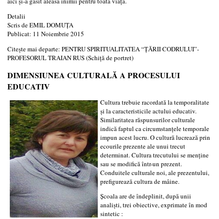
aici şi-a găsit aleasa inimii pentru toată viaţa.
Detalii
Scris de
EMIL DOMUŢA
Publicat: 11 Noiembrie 2015
Citește mai departe: PENTRU SPIRITUALITATEA “ŢĂRII CODRULUI”-
PROFESORUL TRAIAN RUS (Schiţă de portret)
DIMENSIUNEA CULTURALĂ A PROCESULUI
EDUCATIV
Cultura trebuie racordată la temporalitate
şi la caracteristicile actului educativ.
Similaritatea răspunsurilor culturale
indică faptul ca circumstanţele temporale
impun acest lucru. O cultură lucrează prin
ecourile prezente ale unui trecut
determinat. Cultura trecutului se menţine
sau se modifică într-un prezent.
Conduitele culturale noi, ale prezentului,
prefigurează cultura de mâine.
Şcoala are de îndeplinit, după unii
analişti, trei obiective, exprimate în mod
sintetic :