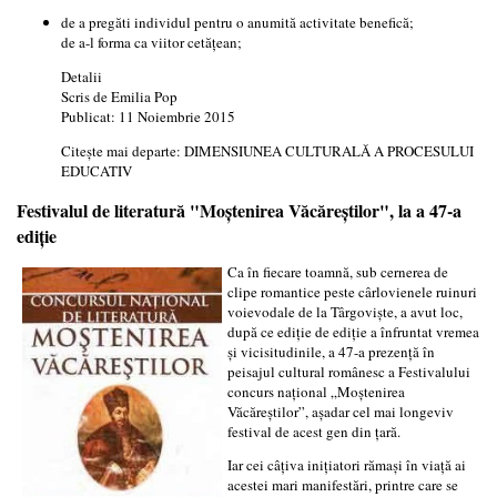
de a pregăti individul pentru o anumită activitate benefică;
de a-l forma ca viitor cetăţean;
Detalii
Scris de
Emilia Pop
Publicat: 11 Noiembrie 2015
Citește mai departe: DIMENSIUNEA CULTURALĂ A PROCESULUI
EDUCATIV
Festivalul de literatură "Moştenirea Văcăreştilor", la a 47-a
ediţie
Ca în fiecare toamnă, sub cernerea de
clipe romantice peste cârlovienele ruinuri
voievodale de la Târgovişte, a avut loc,
după ce ediţie de ediţie a înfruntat vremea
şi vicisitudinile, a 47-a prezenţă în
peisajul cultural românesc a Festivalului
concurs naţional „Moştenirea
Văcăreştilor”, aşadar cel mai longeviv
festival de acest gen din ţară.
Iar cei câţiva iniţiatori rămaşi în viaţă ai
acestei mari manifestări, printre care se