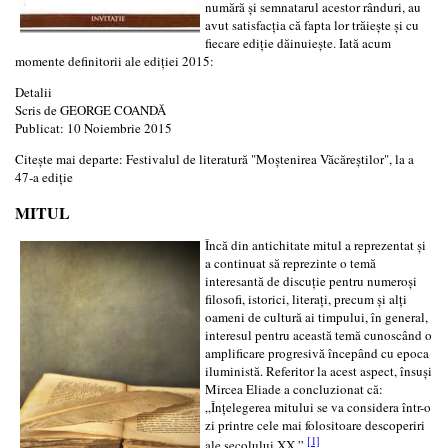
numără şi semnatarul acestor rânduri, au
avut satisfacţia că fapta lor trăieşte şi cu
fiecare ediţie dăinuieşte. Iată acum
momente definitorii ale ediţiei 2015:
Detalii
Scris de
GEORGE COANDĂ
Publicat: 10 Noiembrie 2015
Citește mai departe: Festivalul de literatură "Moştenirea Văcăreştilor", la a
47-a ediţie
MITUL
Încă din antichitate mitul a reprezentat și
a continuat să reprezinte o temă
interesantă de discuție pentru numeroși
filosofi, istorici, literați, precum și alți
oameni de cultură ai timpului, în general,
interesul pentru această temă cunoscând o
amplificare progresivă începând cu epoca
iluministă. Referitor la acest aspect, însuși
Mircea Eliade a concluzionat că:
„Înțelegerea mitului se va considera într-o
zi printre cele mai folositoare descoperiri
[1]
ale secolului XX.”