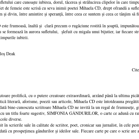
ufletului care cunoaște iubirea, dorul, tăcerea și strălucirea clipelor în care tim
et de femeie este scrisă cu seva inimii poetei Mihaela CD, drept ofrandă a suflet
m și divin, între amintire și speranță, între ceea ce suntem și ceea ce tânjim să
ste frumoasă, înaltă și clară precum o rugăciune rostită în șoaptă, impunătoare
u se formează în aurora sufletului, șlefuit cu migala unui bijutier, iar fiecare s
impurile iubirii.
tloş Deak
Cite
toare prolifică, cu o putere creatoare extraordinară, arzând până la ultima pică
ică literară, aforisme, poezii sau articole, Mihaela CD este întotdeauna pregătit
 dată bine-cunoscuta scriitoare Mihaela CD ne invită la un regal de frumusețe, gi
, cu un titlu foarte sugestiv, SIMFONIA GÂNDURILOR, o carte ce adună cu rafin
ticole diverse.
 în scrierile sale în calitate de scriitor, poet, cronicar sau jurnalist, în cele p
dată cu prospețimea gândurilor şi ideilor sale. Fiecare carte pe care o scrie are 