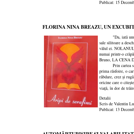
Publicat: 15 Decem
FLORINA NINA BREAZU, UN EXCUBIT
"Da, iată unul care 
sale silitoare a desc
vălul ei. NOLANUL a 
numai printr-o crăpăt
Bruno, LA CENA DE
Prin cartea sa, si
prima răsfoire, o car
răbdare, crez și rug
oricine care o citeșt
viață, în dor de tră
Detalii
Scris de
Valentin L
Publicat: 13 Decem
AUTOMĂRTURISIRE ȘI VALABILITAT