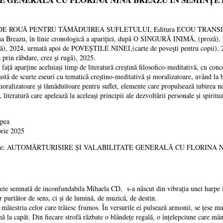
 PENTRU TĂMĂDUIREA SUFLETULUI, Editura ECOU TRANSILVAN, Cluj-
na Breazu, în linie cronologică a apariției, după O SINGURĂ INIMĂ, (pro
uală), 2024, urmată apoi de POVEȘTILE NINEI,(carte de povești pentru copii)
 prin răbdare, crez și rugă), 2025.
arține aceluiași timp de literatură creștină filosofico-meditativă, cu concentr
astă de scurte eseuri cu tematică creștino-meditativă și moralizatoare, având la
moralizatoare și tămăduitoare pentru suflet, elemente care propulsează iubirea nec
, literatură care apelează la aceleași principii ale dezvoltării personale și spiritu
upea
brie 2025
eparte: AUTOMĂRTURISIRE ȘI VALABILITATE GENERALĂ CU FLORINA
eie semnată de inconfundabila Mihaela CD, s-a născut din vibrația unei harpe int
r purtător de sens, ci și de lumină, de muzică, de destin.
măiestria celor care trăiesc frumos. În versurile ei pulsează armonii, se țese muz
nă la capăt. Din fiecare strofă răzbate o blândețe regală, o înțelepciune care m