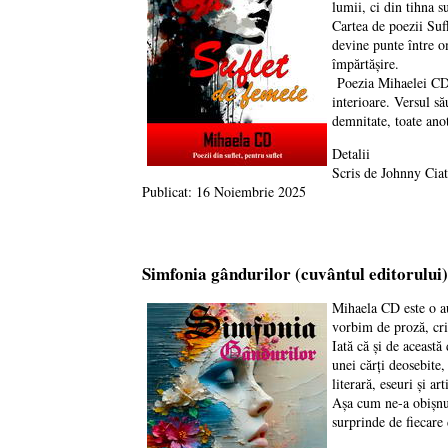
lumii, ci din tihna s
Cartea de poezii Sufl
devine punte între o
împărtășire.
Poezia Mihaelei CD e
interioare. Versul să
demnitate, toate anot
Detalii
Scris de
Johnny Cia
Publicat: 16 Noiembrie 2025
Simfonia gândurilor (cuvântul editorului)
Mihaela CD este o au
vorbim de proză, crit
Iată că și de această
unei cărți deosebite
literară, eseuri și ar
Așa cum ne-a obișnuit
surprinde de fiecare 