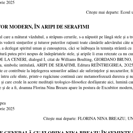
brie 2025
Citește mai departe: Ecoul
OR MODERN, ÎN ARIPI DE SERAFIMI
a măturat văzduhul, a străpuns cerurile, s-a năpustit pe lângă stele și a trec
his vederii simțurilor și tuturor puterilor rațiunii toate cămările adevărului câte 
dezlegat spiritul uman și cunoașterea, căci se înăbușea în temnița strâmtă cu a
ură putea privi nespus de îndepărtatele stele, și aripile îi erau retezate ca nu 
 LA CENERI, dialogul I, citat de Williams Boulting, GIORDANO BRUNO, L
mbolic intitulată, ARIPI DE SERAFIMI, Editura REÎNTREGIREA, 2O25, o car
te ce contribuie la înțelegerea sensurilor adânci ale suferințelor și necazurilor, 
ă întru cele sfinte, printr-o rugăciune continuă care metamorfozează durerea și ne
e și care crede în aceste meditații teologico-filosofice desfășurate aici, lumină 
ire și de a fi, doamna Florina Nina Breazu apare în postura de Excubitor modern,
upea
brie 2025
Citește mai departe: FLORINA NINA BREAZU,
E GENERALĂ CU FLORINA NINA BREAZU ÎN SEMINȚE