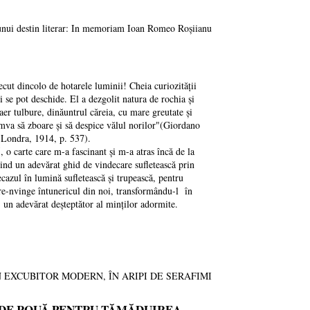
 unui destin literar: In memoriam Ioan Romeo Roșiianu
ut dincolo de hotarele luminii! Cheia curiozității
ni se pot deschide. El a dezgolit natura de rochia și
er tulbure, dinăuntrul căreia, cu mare greutate și
cumva să zboare și să despice vălul norilor"(Giordano
ondra, 1914, p. 537).
te care m-a fascinant și m-a atras încă de la
fiind un adevărat ghid de vindecare sufletească prin
cazul în lumină sufletească și trupească, pentru
care-nvinge întunericul din noi, transformându-l în
 un adevărat deșteptător al minților adormite.
 UN EXCUBITOR MODERN, ÎN ARIPI DE SERAFIMI
 DE ROUĂ PENTRU TĂMĂDUIREA