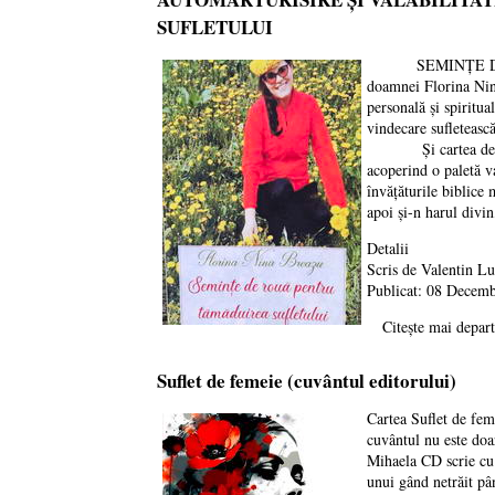
SUFLETULUI
SEMINȚE DE ROUĂ
doamnei Florina Ni
personală și spirit
vindecare sufletească
Și cartea de față ap
acoperind o paletă v
învățăturile biblice 
apoi și-n harul divin
Detalii
Scris de
Valentin L
Publicat: 08 Decem
Citește mai d
Suflet de femeie (cuvântul editorului)
Cartea Suflet de fem
cuvântul nu este doa
Mihaela CD scrie cu 
unui gând netrăit pâ