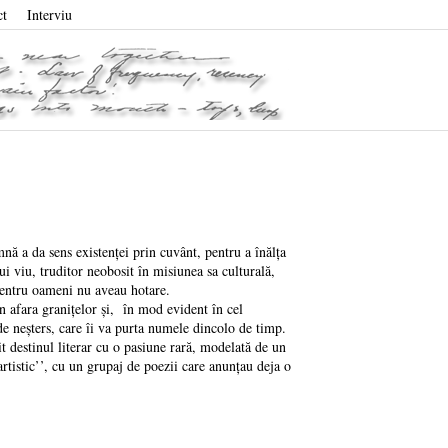
ct
Interviu
mnă a da sens existenței prin cuvânt, pentru a înălța
ui viu, truditor neobosit în misiunea sa culturală,
și pentru oameni nu aveau hotare.
n afara granițelor și, în mod evident în cel
 neșters, care îi va purta numele dincolo de timp.
 destinul literar cu o pasiune rară, modelată de un
artistic’’, cu un grupaj de poezii care anunțau deja o