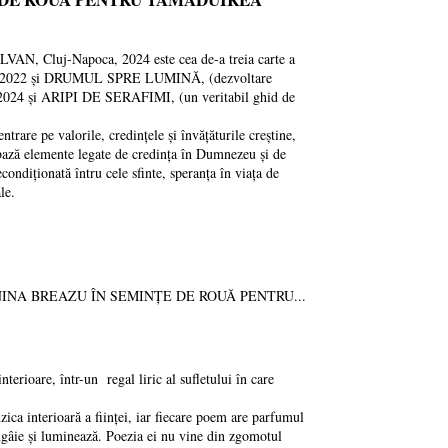
Napoca, 2024 este cea de-a treia carte a
ză), 2022 și DRUMUL SPRE LUMINĂ, (dezvoltare
, 2024 și ARIPI DE SERAFIMI, (un veritabil ghid de
are pe valorile, credințele și învățăturile creștine,
 bază elemente legate de credința în Dumnezeu și de
ondiționată întru cele sfinte, speranța în viața de
ale.
 NINA BREAZU ÎN SEMINȚE DE ROUĂ PENTRU...
erioare, într-un regal liric al sufletului în care
ica interioară a ființei, iar fiecare poem are parfumul
ângâie și luminează. Poezia ei nu vine din zgomotul