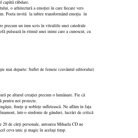
pul capătă răbdare.
ului, o arhitectură a emoției în care fiecare vers
 fim. Poeta invită la iubire transformând emoția în
 precum un imn scris în vitraliile unei catedrale
trofă pulsează în ritmul unei inimi care a cunoscut, cu
ște mai departe: Suflet de femeie (cuvântul editorului)
tură pe altarul creației precum o lumânare. Fie că
ă pentru noi proiecte.
ngășie, finețe și noblețe sufletească. Ne aflăm în fața
ament, într-o simfonie de gânduri, lucrări de critică
este 20 de cărți personale, autoarea Mihaela CD ne
acel ceva unic și magic în același timp.