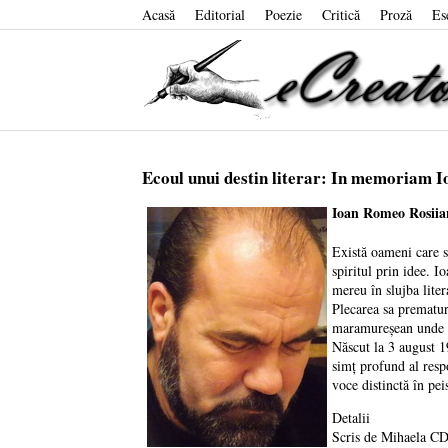
Acasă
Editorial
Poezie
Critică
Proză
Es
Ecoul unui destin literar: In memoriam 
Ioan Romeo Rosiian
Există oameni care sc
spiritul prin idee. I
mereu în slujba lite
Plecarea sa prematur
maramureșean unde a 
Născut la 3 august 1
simț profund al respo
voce distinctă în pei
Detalii
Scris de
Mihaela C