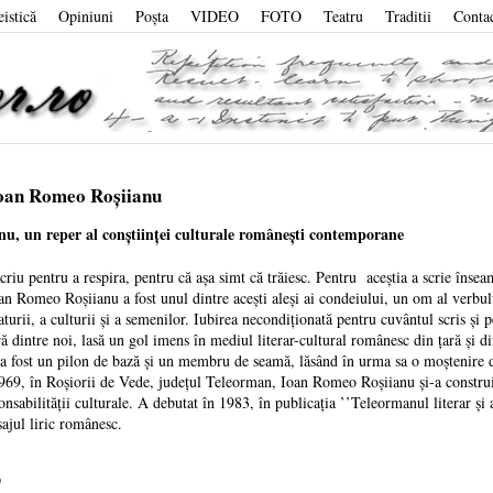
eistică
Opiniuni
Poşta
VIDEO
FOTO
Teatru
Traditii
Conta
Ioan Romeo Roșiianu
u, un reper al conștiinței culturale românești contemporane
riu pentru a respira, pentru că așa simt că trăiesc. Pentru aceștia a scrie însea
oan Romeo Roșiianu a fost unul dintre acești aleși ai condeiului, un om al verbul
raturii, a culturii și a semenilor. Iubirea necondiționată pentru cuvântul scris 
ă dintre noi, lasă un gol imens în mediul literar-cultural românesc din țară și di
fost un pilon de bază și un membru de seamă, lăsând în urma sa o moștenire de
969, în Roșiorii de Vede, județul Teleorman, Ioan Romeo Roșiianu și-a construit
nsabilității culturale. A debutat în 1983, în publicația ’’Teleormanul literar și 
sajul liric românesc.
D