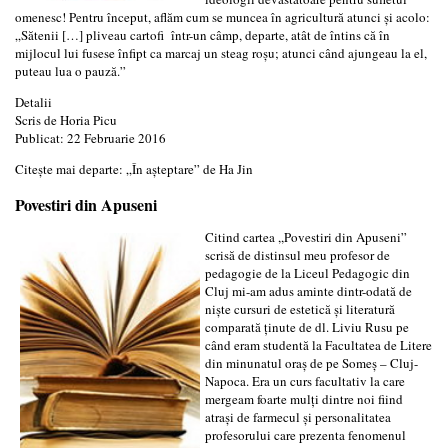
omenesc! Pentru început, aflăm cum se muncea în agricultură atunci şi acolo:
„Sătenii […] pliveau cartofi într-un câmp, departe, atât de întins că în
mijlocul lui fusese înfipt ca marcaj un steag roşu; atunci când ajungeau la el,
puteau lua o pauză.”
Detalii
Scris de
Horia Picu
Publicat: 22 Februarie 2016
Citește mai departe: „În aşteptare” de Ha Jin
Povestiri din Apuseni
Citind cartea ,,Povestiri din Apuseni”
scrisă de distinsul meu profesor de
pedagogie de la Liceul Pedagogic din
Cluj mi-am adus aminte dintr-odată de
niște cursuri de estetică și literatură
comparată ținute de dl. Liviu Rusu pe
când eram studentă la Facultatea de Litere
din minunatul oraș de pe Someș – Cluj-
Napoca. Era un curs facultativ la care
mergeam foarte mulți dintre noi fiind
atrași de farmecul și personalitatea
profesorului care prezenta fenomenul