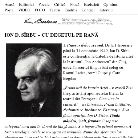
Acasă
Editorial
Poezie
Critică
Proză
Eseistică
Opiniuni
Poşta
VIDEO
FOTO
Teatru
Traditii
Contact
Interviu
ION D. SÎRBU – CU DEGETUL PE RANĂ
1.
Itinerar deloc secund
.
De la 1 februarie
până la 31 octombrie 1949, Ion D. Sîrbu
este conferenţiar la Catedra de istoria artei
la Institutul „Ion Andreescu” din Cluj,
unde, în scurtul timp, a fost coleg cu
Romul Ladea, Aurel Ciupe şi Catul
Bogdan.
„
Prima oră de Istoria Artei
– o evocă Zizi
Ilieş, actriţă şi apoi secretar literar la
teatrul din Petroşani.
Cine vine la
catedră? – ne întrebam. Prima întâlnire.
Nedumerire. Încântare. Fascinaţie. Şi-a
făcut apariţia Ion D. Sîrbu.
Tânăr,
mândru, ’nalt, frumos!
îi şoptesc
colegului ceva mai în vârstă de lângă mine.
S-a impus din primul moment. A
fost o revelaţie.
Orele se scurgeau ca minutele. Nimic din sfera artelor
plastice nu-i era străin. Noi orizonturi se deschideau ochiilor şi sensibilităţii