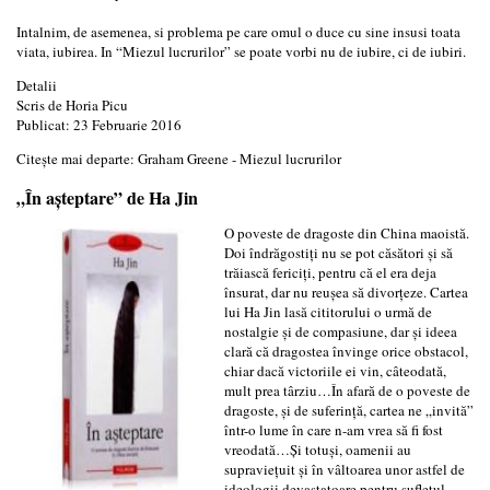
Intalnim, de asemenea, si problema pe care omul o duce cu sine insusi toata
viata, iubirea. In “Miezul lucrurilor” se poate vorbi nu de iubire, ci de iubiri.
Detalii
Scris de
Horia Picu
Publicat: 23 Februarie 2016
Citește mai departe: Graham Greene - Miezul lucrurilor
„În aşteptare” de Ha Jin
O poveste de dragoste din China maoistă.
Doi îndrăgostiţi nu se pot căsători şi să
trăiască fericiţi, pentru că el era deja
însurat, dar nu reuşea să divorţeze. Cartea
lui Ha Jin lasă cititorului o urmă de
nostalgie şi de compasiune, dar şi ideea
clară că dragostea învinge orice obstacol,
chiar dacă victoriile ei vin, câteodată,
mult prea târziu…În afară de o poveste de
dragoste, şi de suferinţă, cartea ne „invită”
într-o lume în care n-am vrea să fi fost
vreodată…Şi totuşi, oamenii au
supravieţuit şi în vâltoarea unor astfel de
ideologii devastatoare pentru sufletul