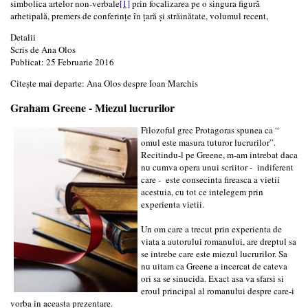
simbolica artelor non-verbale
[1]
prin focalizarea pe o singura figură
arhetipală, premers de conferinţe în ţară şi străinătate, volumul recent,
Detalii
Scris de
Ana Olos
Publicat: 25 Februarie 2016
Citește mai departe: Ana Olos despre Ioan Marchis
Graham Greene - Miezul lucrurilor
Filozoful grec Protagoras spunea ca “
omul este masura tuturor lucrurilor”.
Recitindu-l pe Greene, m-am intrebat daca
nu cumva opera unui scriitor - indiferent
care - este consecinta fireasca a vietii
acestuia, cu tot ce intelegem prin
experienta vietii.
Un om care a trecut prin experienta de
viata a autorului romanului, are dreptul sa
se intrebe care este miezul lucrurilor. Sa
nu uitam ca Greene a incercat de cateva
ori sa se sinucida. Exact asa va sfarsi si
eroul principal al romanului despre care-i
vorba in aceasta prezentare.