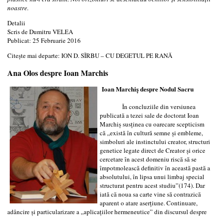
noastre.
Detalii
Scris de
Dumitru VELEA
Publicat: 25 Februarie 2016
Citește mai departe: ION D. SÎRBU – CU DEGETUL PE RANĂ
Ana Olos despre Ioan Marchis
Ioan Marchiş despre Nodul Sacru
În concluziile din versiunea
publicată a tezei sale de doctorat Ioan
Marchiş susţinea cu oarecare scepticism
că „există în cultură semne şi embleme,
simboluri ale instinctului creator, structuri
genetice legate direct de Creator şi orice
cercetare în acest domeniu riscă să se
împotmolească definitiv în această pastă a
absolutului, în lipsa unui limbaj special
structurat pentru acest studiu”(174). Dar
iată că noua sa carte vine să contrazică
aparent o atare aserţiune. Continuare,
adâncire şi particularizare a „aplicaţiilor hermeneutice” din discursul despre