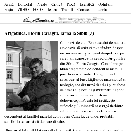
Acasă
Editorial
Poezie
Critică
Proză
Eseistică
Opiniuni
Poşta
VIDEO
FOTO
Teatru
Traditii
Contact
Interviu
Artgothica. Florin Caragiu. Iarna la Sibiu (3)
Chiar azi, de ziua Eminescului de neuitat,
am ocazia să scriu câteva rânduri despre
un om minunat şi un poet deopotrivă, pe
care l-am cunoscut la cenaclul Artgothica
din Sibiu, Florin Caragiu. Considerat pe
bună dreptate un descendent al marelui
poet Ioan Alexandru, Caragiu fiind
absolvent al Facultăţilor de matematică şi
teologie, cea din urmă dându-i şi eticheta
de urmaş al piosului şi minunatului poet
cu versuri scoborâte din straie
duhovniceşti. Poezia lui încălzeşte
sufletele şi luminează ca o rugă fierbinte
către Pronia Cerească. Poetul este şi
descendent al familiei marelui actor Toma Caragiu, de unde, probabil,
sensibilitatea artistică de mare dăruire.
Director al Editurii Platytera din Bucureşti, Caragiu este autor al volumelor