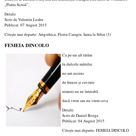
„Piatra Scrisă”,
Detalii
Scris de
Valentin Leahu
Publicat: 07 August 2015
Citește mai departe: Artgothica. Florin Caragiu. Iarna la Sibiu (3)
FEMEIA DINCOLO
Ca pe-un alt tărâm
în dulcele mărului
ne-am ascuns
de frunze şi cuvinte
nimeni nu ne întreabă
dacă vrem sau nu vrem ceva
Detalii
Scris de
Daniel Bozga
Publicat: 04 August 2015
Citește mai departe: FEMEIA DINCOLO