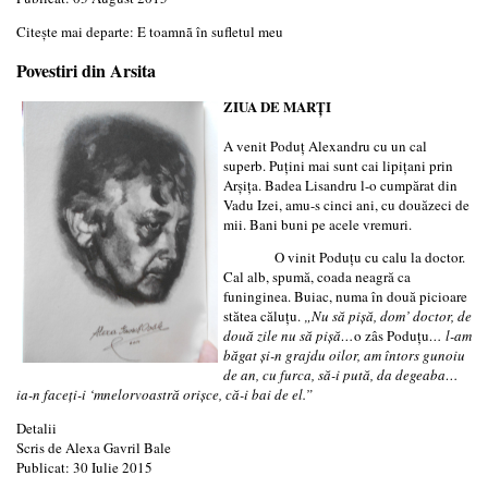
Citește mai departe: E toamnã în sufletul meu
Povestiri din Arsita
ZIUA DE MARŢI
A venit Poduţ Alexandru cu un cal
superb. Puţini mai sunt cai lipiţani prin
Arşiţa. Badea Lisandru l-o cumpărat din
Vadu Izei, amu-s cinci ani, cu douăzeci de
mii. Bani buni pe acele vremuri.
O vinit Poduţu cu calu la doctor.
Cal alb, spumă, coada neagră ca
funinginea. Buiac, numa în două picioare
stătea căluţu.
„Nu să pişă, dom’ doctor, de
două zile nu să pişă…
o zâs Poduţu
… l-am
băgat şi-n grajdu oilor, am întors gunoiu
de an, cu furca, să-i pută, da degeaba…
ia-n faceţi-i ‘mnelorvoastră orişce, că-i bai de el.”
Detalii
Scris de
Alexa Gavril Bale
Publicat: 30 Iulie 2015