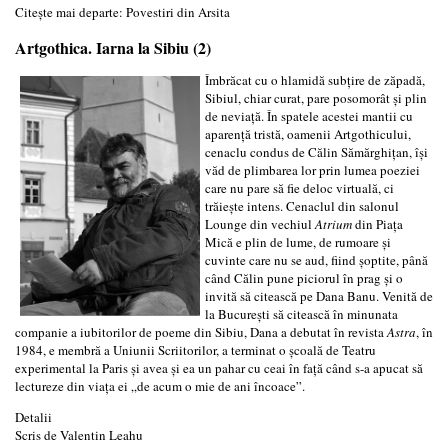
Citește mai departe: Povestiri din Arsita
Artgothica. Iarna la Sibiu (2)
Îmbrăcat cu o hlamidă subţire de zăpadă,
Sibiul, chiar curat, pare posomorât şi plin
de neviaţă. În spatele acestei mantii cu
aparenţă tristă, oamenii Artgothicului,
cenaclu condus de Călin Sămărghiţan, îşi
văd de plimbarea lor prin lumea poeziei
care nu pare să fie deloc virtuală, ci
trăieşte intens. Cenaclul din salonul
Lounge din vechiul
Atrium
din Piaţa
Mică e plin de lume, de rumoare şi
cuvinte care nu se aud, fiind şoptite, până
când Călin pune piciorul în prag şi o
invită să citească pe Dana Banu. Venită de
la Bucureşti să citească în minunata
companie a iubitorilor de poeme din Sibiu, Dana a debutat în revista
Astra
, în
1984, e membră a Uniunii Scriitorilor, a terminat o şcoală de Teatru
experimental la Paris şi avea şi ea un pahar cu ceai în faţă când s-a apucat să
lectureze din viaţa ei „de acum o mie de ani încoace”.
Detalii
Scris de
Valentin Leahu