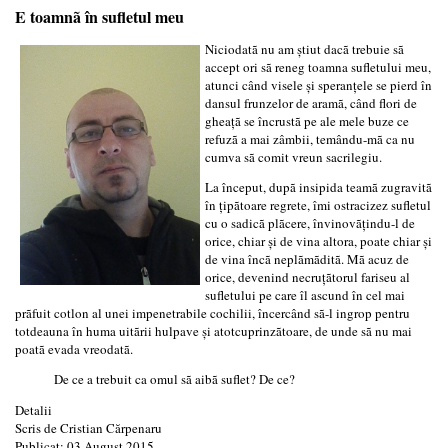
E toamnã în sufletul meu
Niciodatã nu am ştiut dacã trebuie sã
accept ori sã reneg toamna sufletului meu,
atunci când visele şi speranţele se pierd în
dansul frunzelor de aramã, când flori de
gheaţã se încrustã pe ale mele buze ce
refuzã a mai zâmbii, temându-mã ca nu
cumva sã comit vreun sacrilegiu.
La început, dupã insipida teamã zugravitã
în ţipãtoare regrete, îmi ostracizez sufletul
cu o sadicã plãcere, învinovãţindu-l de
orice, chiar şi de vina altora, poate chiar şi
de vina încã neplãmãditã. Mã acuz de
orice, devenind necruţãtorul fariseu al
sufletului pe care îl ascund în cel mai
prãfuit cotlon al unei impenetrabile cochilii, încercând sã-l ingrop pentru
totdeauna în huma uitãrii hulpave şi atotcuprinzãtoare, de unde sã nu mai
poatã evada vreodatã.
De ce a trebuit ca omul sã aibã suflet? De ce?
Detalii
Scris de
Cristian Cărpenaru
Publicat: 03 August 2015