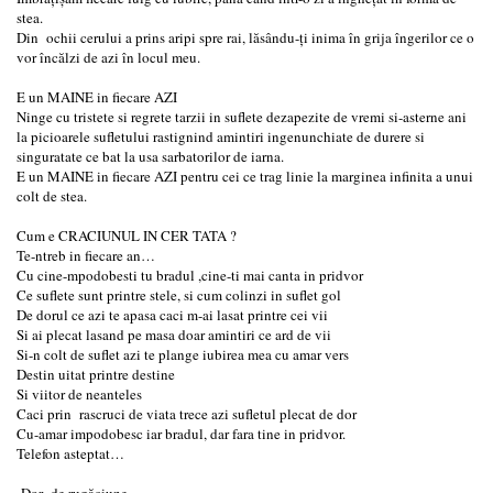
stea.
Din ochii cerului a prins aripi spre rai, lăsându-ți inima în grija îngerilor ce o
vor încălzi de azi în locul meu.
E un MAINE in fiecare AZI
Ninge cu tristete si regrete tarzii in suflete dezapezite de vremi si-asterne ani
la picioarele sufletului rastignind amintiri ingenunchiate de durere si
singuratate ce bat la usa sarbatorilor de iarna.
E un MAINE in fiecare AZI pentru cei ce trag linie la marginea infinita a unui
colt de stea.
Cum e CRACIUNUL IN CER TATA ?
Te-ntreb in fiecare an…
Cu cine-mpodobesti tu bradul ,cine-ti mai canta in pridvor
Ce suflete sunt printre stele, si cum colinzi in suflet gol
De dorul ce azi te apasa caci m-ai lasat printre cei vii
Si ai plecat lasand pe masa doar amintiri ce ard de vii
Si-n colt de suflet azi te plange iubirea mea cu amar vers
Destin uitat printre destine
Si viitor de neanteles
Caci prin rascruci de viata trece azi sufletul plecat de dor
Cu-amar impodobesc iar bradul, dar fara tine in pridvor.
Telefon asteptat…
-Dor de rugăciune-