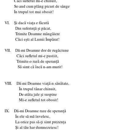
Căci sufletul mi-e chinuit,
Se-aud cum plâng picuri de sânge
În trupul tot mai obosit!
VI. Şi dacă viaţa e făcută
Din suferinţă şi păcat,
Trimite Doamne mângâiere
Căci eşti al Lumii Împărat!
VII. Dă-mi Doamne dor de rugăciune
Căci sufletul mi-e pustiit,
Trimite-o rază de speranţă
Să simt că încă n-am murit!
VIII. Dă-mi Doamne viaţă-n sănătate,
În trupul tânar chinuit,
De-atâta jale şi suspine
Mi-e sufletul tot obosit!
IX. Dă-mi Doamne raze de speranţă
În ele să mă învelesc,
La orice pas să-ţi simt prezenţa
Şi al tău har dumnezeiesc!