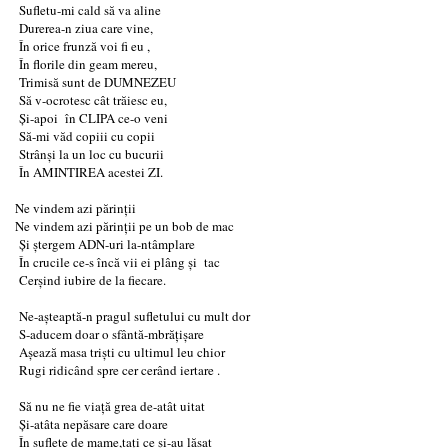
Sufletu-mi cald să va aline
Durerea-n ziua care vine,
În orice frunză voi fi eu ,
În florile din geam mereu,
Trimisă sunt de DUMNEZEU
Să v-ocrotesc cât trăiesc eu,
Și-apoi în CLIPA ce-o veni
Să-mi văd copiii cu copii
Strânși la un loc cu bucurii
În AMINTIREA acestei ZI.
Ne vindem azi părinții
Ne vindem azi părinții pe un bob de mac
Și ștergem ADN-uri la-ntâmplare
În crucile ce-s încă vii ei plâng și tac
Cerșind iubire de la fiecare.
Ne-așteaptă-n pragul sufletului cu mult dor
S-aducem doar o sfântă-mbrățișare
Așează masa triști cu ultimul leu chior
Rugi ridicând spre cer cerând iertare .
Să nu ne fie viață grea de-atât uitat
Și-atâta nepăsare care doare
În suflete de mame,tați ce și-au lăsat