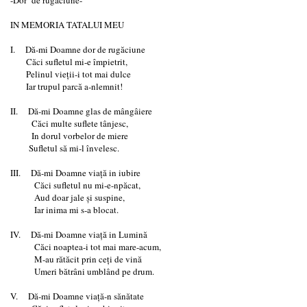
IN MEMORIA TATALUI MEU
I. Dă-mi Doamne dor de rugăciune
Căci sufletul mi-e împietrit,
Pelinul vieţii-i tot mai dulce
Iar trupul parcă a-nlemnit!
II. Dă-mi Doamne glas de mângâiere
Căci multe suflete tânjesc,
In dorul vorbelor de miere
Sufletul să mi-l învelesc.
III. Dă-mi Doamne viaţă in iubire
Căci sufletul nu mi-e-npăcat,
Aud doar jale şi suspine,
Iar inima mi s-a blocat.
IV. Dă-mi Doamne viaţă in Lumină
Căci noaptea-i tot mai mare-acum,
M-au rătăcit prin ceţi de vină
Umeri bătrâni umblând pe drum.
V. Dă-mi Doamne viaţă-n sănătate