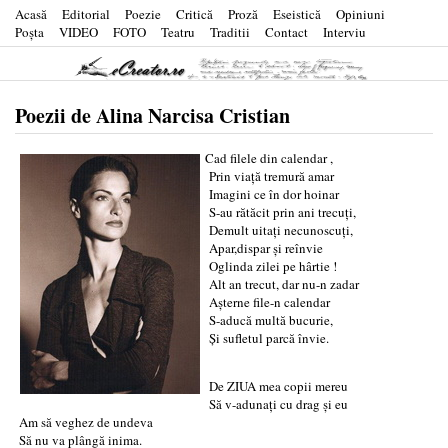
Acasă
Editorial
Poezie
Critică
Proză
Eseistică
Opiniuni
Poşta
VIDEO
FOTO
Teatru
Traditii
Contact
Interviu
Poezii de Alina Narcisa Cristian
Cad filele din calendar ,
Prin viață tremură amar
Imagini ce în dor hoinar
S-au rătăcit prin ani trecuți,
Demult uitați necunoscuți,
Apar,dispar și reînvie
Oglinda zilei pe hârtie !
Alt an trecut, dar nu-n zadar
Așterne file-n calendar
S-aducă multă bucurie,
Și sufletul parcă învie.
De ZIUA mea copii mereu
Să v-adunați cu drag și eu
Am să veghez de undeva
Să nu va plângă inima.