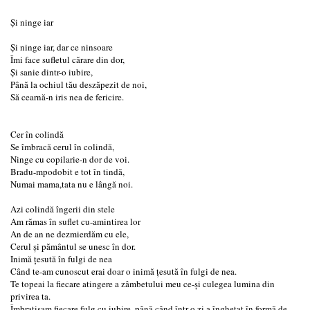
Și ninge iar
Și ninge iar, dar ce ninsoare
Îmi face sufletul cărare din dor,
Și sanie dintr-o iubire,
Până la ochiul tău deszăpezit de noi,
Să cearnă-n iris nea de fericire.
Cer în colindă
Se îmbracă cerul în colindă,
Ninge cu copilarie-n dor de voi.
Bradu-mpodobit e tot în tindă,
Numai mama,tata nu e lângă noi.
Azi colindă îngerii din stele
Am rămas în suflet cu-amintirea lor
An de an ne dezmierdăm cu ele,
Cerul și pământul se unesc în dor.
Inimă țesută în fulgi de nea
Când te-am cunoscut erai doar o inimă țesută în fulgi de nea.
Te topeai la fiecare atingere a zâmbetului meu ce-și culegea lumina din
privirea ta.
Îmbrațișam fiecare fulg cu iubire, până când într-o zi a înghețat în formă de