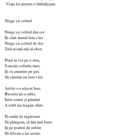
Viața lor pentru o îmbrățișare.
Ninge cu colind
Ninge cu colind din cer
Îți cânt mamă leru-i ler
Ninge cu colind de dor
Tată-nvață-mă să zbor,
Pănă la voi pe o stea,
S-auziți colinda mea,
Și cu amintiri pe ger,
Să cântăm iar leru-i ler.
Astăzi s-a născut Isus,
Bucurie ne-a adus,
Între ceruri și pământ
A zidit un leagăn sfânt.
Pe umăr de rugăciuni
Să plângem, să fim mai buni
Și pe poduri de iubire
Să slăvim a lui sosire.