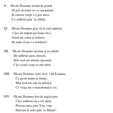
X. Dă-mi Doamne inimă de piatră
Să pot să-ndur tot ce-am primit,
Şi crucea vieţii s-o pot duce
Cu sufletul pân` la sfârşit.
XI. Dă-mi Doamne glas să-ţi cânt mărirea
Căci alt stăpăn pe lume nu-i,
Arată-mi calea şi iubirea
Să simt că nu-s a nimănui!
XII. Dă-mi Doamne lacrimi şi te-ndură
De sufletul meu chinuit,
Mai lasă-mi ultima speranţă
Căci toată viaţa te-am iubit.
XIII. Dă-mi Doamne ochi să-ţi văd Lumina
Ce peste lume ai trimis,
Mai lasă-mi zile în iubirea
Ce viaţa mi-o transformă-n vis.
XIV. Dă-mi Doamne dor de rugăciune
Căci sufletul mi-e tot rănit,
Puterea mea prin Tine vine
Datoare-ţi sunt pân` la Sfârşit!