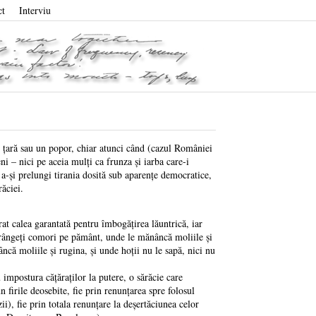
ct
Interviu
o ţară sau un popor, chiar atunci când (cazul României
i – nici pe aceia mulţi ca frunza şi iarba care-i
ru a-şi prelungi tirania dosită sub aparenţe democratice,
răciei.
t calea garantată pentru îmbogăţirea lăuntrică, iar
trângeţi comori pe pământ, unde le mănâncă moliile şi
âncă moliile şi rugina, şi unde hoţii nu le sapă, nici nu
postura căţăraţilor la putere, o sărăcie care
 firile deosebite, fie prin renunţarea spre folosul
ii), fie prin totala renunţare la deşertăciunea celor