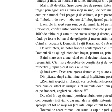
lumeşti şi intrarea hotărâtă în lumea meditaţiei şi ru
Mai mult de-atâta. Spre deosebire de prosperitatea com
trage” prin agonisirea ajunsă scop în sine), de cele ma
cum prin muncă fără preget şi de calitate, o ţară poat
că, îmboldiţi de nevoi, izbutesc să îmbogăţească patri
Exemple în acest sens sunt cu duiumul. Iată-l pe mult
Cervantes, corifeu între corifeii culturii spaniole şi u
1000 de tablouri şi cam tot pe atâtea schiţe şi desene,
rând, pe foarte bolnavul de epilepsie şi mereu strâmtor
Crimă şi pedeapsă, Demonii, Fraţii Karamazov) sub uri
De altminteri, un nobil francez contemporan cu Cervan
Domnul să nu ajungă niciodată bogat, pentru ca, prin o
Baiul mare este atunci când omul devine mizer, adică 
resemnării. Căci, spre deosebire de conştienţa şi de voi
respectiv „Capul plecat sabia nu-l taie”.
Şi încă ceva. Dacă renunţarea denotă curaj şi are voca
Din păcate, după atâta minciună şi înşelăciune postde
„Românii sceptici şi blazaţi, vor protesta neîncrezător
prea bine că astfel de însuşiri sunt inerente doar unui 
ca pe francezi, englezi sau chinezi?!”
Da, căci întreg sistemul postdecembrist este putred şi
componente (indivizii), dar mai ales relaţiile statornicit
aproape tot tot ce mişcă-n ţara asta, după chipul lor h
Tocmai de aceea românii cu scaun la cap din ţară şi din