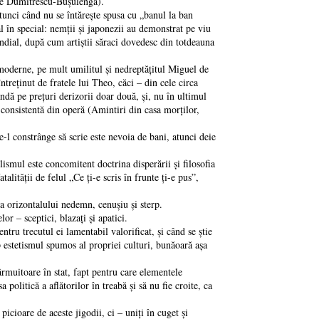
 Zoe Dumitrescu-Buşulenga).
tunci când nu se întăreşte spusa cu „banul la ban
al în special: nemţii şi japonezii au demonstrat pe viu
ndial, după cum artiştii săraci dovedesc din totdeauna
moderne, pe mult umilitul şi nedreptăţitul Miguel de
ntreţinut de fratele lui Theo, căci – din cele circa
ndă pe preţuri derizorii doar două, şi, nu în ultimul
 consistentă din operă (Amintiri din casa morţilor,
l constrânge să scrie este nevoia de bani, atunci deie
smul este concomitent doctrina disperării şi filosofia
lităţii de felul „Ce ţi-e scris în frunte ţi-e pus”,
a orizontalului nedemn, cenuşiu şi sterp.
 – sceptici, blazaţi şi apatici.
tru trecutul ei lamentabil valorificat, şi când se ştie
ap estetismul spumos al propriei culturi, bunăoară aşa
rmuitoare în stat, fapt pentru care elementele
a politică a aflătorilor în treabă şi să nu fie croite, ca
icioare de aceste jigodii, ci – uniţi în cuget şi