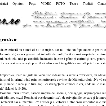
eistică
Opiniuni
Poşta
VIDEO
FOTO
Teatru
Traditii
Conta
 grozăvie
cia exterioară nu numai că nu-i o ruşine, dar nu-i nici un fapt endemic pentru 
decembriste) ea s-a generalizat într-atât de mult, încât nu mai surprinde pe nimen
rtă hachiţele, nici pe canaliile înciocoite la care-i pâine şi cuţitul şi care, pent
tot ceea ce-i neomeneşte posibil să adâncească inegalitatea socială prin tirania să
otrivă, toate religiile universaliste îndeamnă la sărăcia exterioară, cu adevăra
tinismul în primul rând prin nemuritoarele cuvinte ale Mântuitorului: „Nu vă s
na, şi unde le sapă şi le fură hoţii, ci strângeţi-vă comori în cer, unde nu le măn
ură” (Matei 6/19,20).
ebim, prin urmare, sărăcia impusă de lăcomia, demagogia, nepriceperea sau im
ării (din nou cazul României postdecembriste), de privaţiunile pe care şi le impun
celebrul caz al marelui Lev Tolstoi şi al câtorva dintre eroii scrierilor sale târz