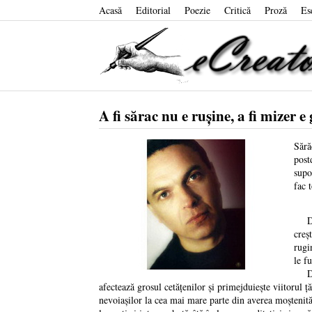
Acasă
Editorial
Poezie
Critică
Proză
Es
A fi sărac nu e ruşine, a fi mizer e
Sără
post
supo
fac 
Dimp
creş
rugi
le f
Deos
afectează grosul cetăţenilor şi primejduieşte viitorul ţ
nevoiaşilor la cea mai mare parte din averea moştenită (