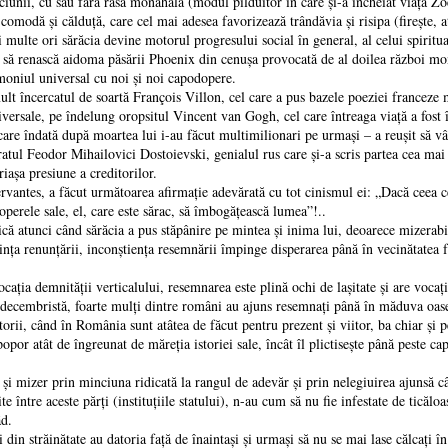
găciunii, cu sau fără rasă monahală (modul pilduitor în care şi-a încheiat viaţa
odă şi călduţă, care cel mai adesea favorizează trândăvia şi risipa (fireşte, a
i multe ori sărăcia devine motorul progresului social în general, al celui spiritu
e să renască aidoma păsării Phoenix din cenuşa provocată de al doilea război mo
moniul universal cu noi şi noi capodopere.
 încercatul de soartă François Villon, cel care a pus bazele poeziei franceze 
niversale, pe îndelung oropsitul Vincent van Gogh, cel care întreaga viaţă a fost î
 care îndată după moartea lui i-au făcut multimilionari pe urmaşi – a reuşit să vâ
atul Feodor Mihailovici Dostoievski, genialul rus care şi-a scris partea cea mai
aşa presiune a creditorilor.
tes, a făcut următoarea afirmaţie adevărată cu tot cinismul ei: „Dacă ceea ce-
perele sale, el, care este sărac, să îmbogăţească lumea”!..
atunci când sărăcia a pus stăpânire pe mintea şi inima lui, deoarece mizerabili
nţa renunţării, inconştienţa resemnării împinge disperarea până în vecinătatea fata
ţia demnităţii verticalului, resemnarea este plină ochi de laşitate şi are vocaţi
cembristă, foarte mulţi dintre români au ajuns resemnaţi până în măduva oaselor
ii, când în România sunt atâtea de făcut pentru prezent şi viitor, ba chiar şi pen
popor atât de îngreunat de măreţia istoriei sale, încât îl plictiseşte până peste c
 mizer prin minciuna ridicată la rangul de adevăr şi prin nelegiuirea ajunsă câ
e între aceste părţi (instituţiile statului), n-au cum să nu fie infestate de ticăloas
âd.
 străinătate au datoria faţă de înaintaşi şi urmaşi să nu se mai lase călcaţi în p