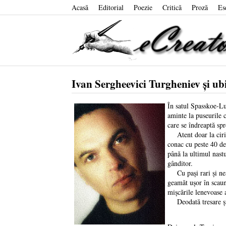
Acasă
Editorial
Poezie
Critică
Proză
Es
Ivan Sergheevici Turgheniev şi ubic
În satul Spasskoe-Lu
aminte la puseurile c
care se îndreaptă spr
Atent doar la ciripit
conac cu peste 40 de
până la ultimul nastu
gânditor.
Cu paşi rari şi neau
geamăt uşor în scaunu
mişcările lenevoase a
Deodată tresare şi î