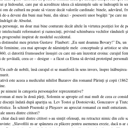
ui şi hidosului, care par să acrediteze ideea că năzuinţele sale se îndreaptă în s
ui om de cultură nu poate să vizeze decât valorile cardinale: binele, adevărul, fr
ă de-a deveni din buni mai buni, din săraci - posesorii unor bogăţii “pe care nu l
 îndrăgit de Absolut.
 personaje, nu doar mai bine conturate decât altele în virtutea poziţiei lor de pe
e intelectualii reformatori şi raznocinţi, privind schimbarea vechilor rânduieli ş
a progresului inspirat de modelul occidental.
ţia distinsului meu prieten Gustave Flaubert: „Eu sunt doamna Bovary!” Da, un p
le feminine, cea mai aproape de năzuinţele mele conceptuale şi artistice se sit
60, ci datorită frumoaselor însuşiri cu care mi-am înzestrat eroina: curajul fem
 de şovăială, ceea ce – desigur – a făcut ca Elena să devină prototipul personalit
Un cuib de nobili, însă curajul ei se manifestă în sens invers, înspre înăbuşirea 
 murit.
ativă este aceea a medicului nihilist Bazarov din romanul Părinţi şi copii (1862)
ine.
pe nimeni în categoria personajelor reprezentative?
 roman al meu în două părţi, Solomin se apropie cel mai mult de ceea ce consider
cuţii îndată după apariţia sa. Lev Tostoi şi Dostoievski, Goncearov şi Tiutcev
e artistice. În schimb Pisemski şi Pleşceev au apreciat romanul cu mult entuziasm.
ale unora dintre cititori?
chiar dacă unii dintre cititori s-au simţit ofensaţi, nu retractez nimic din cele 
uvinte: „Slavofilii m-ar spânzura cu plăcere pentru asemenea erezie, dacă n-ar 