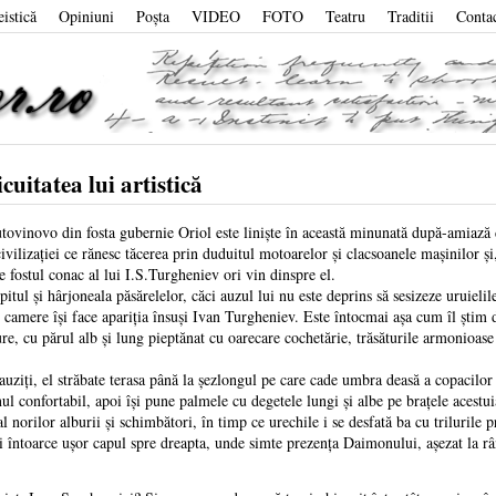
eistică
Opiniuni
Poşta
VIDEO
FOTO
Teatru
Traditii
Conta
uitatea lui artistică
tovinovo din fosta gubernie Oriol este linişte în această minunată după-amiază de
ivilizaţiei ce rănesc tăcerea prin duduitul motoarelor şi clacsoanele maşinilor şi,
e fostul conac al lui I.S.Turgheniev ori vin dinspre el.
ul şi hârjoneala păsărelelor, căci auzul lui nu este deprins să sesizeze uruielile 
 camere îşi face apariţia însuşi Ivan Turgheniev. Este întocmai aşa cum îl ştim d
re, cu părul alb şi lung pieptănat cu oarecare cochetărie, trăsăturile armonioase
ziţi, el străbate terasa până la şezlongul pe care cade umbra deasă a copacilor 
l confortabil, apoi îşi pune palmele cu degetele lungi şi albe pe braţele acestui
l norilor alburii şi schimbători, în timp ce urechile i se desfată ba cu trilurile pr
ntoarce uşor capul spre dreapta, unde simte prezenţa Daimonului, aşezat la rând