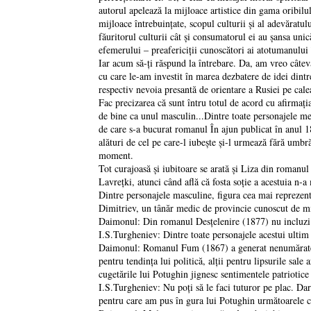
autorul apelează la mijloace artistice din gama oribilul
mijloace întrebuinţate, scopul culturii şi al adevăratul
făuritorul culturii cât şi consumatorul ei au şansa unic
efemerului – preafericiţii cunoscători ai atotumanului
Iar acum să-ţi răspund la întrebare. Da, am vreo câteva
cu care le-am investit în marea dezbatere de idei dintr
respectiv nevoia presantă de orientare a Rusiei pe cale
Fac precizarea că sunt întru totul de acord cu afirma
de bine ca unul masculin...Dintre toate personajele me
de care s-a bucurat romanul În ajun publicat în anul 18
alături de cel pe care-l iubeşte şi-l urmează fără umbră
moment.
Tot curajoasă şi iubitoare se arată şi Liza din romanul 
Lavreţki, atunci când află că fosta soţie a acestuia n-a
Dintre personajele masculine, figura cea mai reprezent
Dimitriev, un tânăr medic de provincie cunoscut de m
Daimonul: Din romanul Desţelenire (1877) nu incluzi 
I.S.Turgheniev: Dintre toate personajele acestui ultim
Daimonul: Romanul Fum (1867) a generat nenumărate dis
pentru tendinţa lui politică, alţii pentru lipsurile sal
cugetările lui Potughin jignesc sentimentele patriotice 
I.S.Turgheniev: Nu poţi să le faci tuturor pe plac. Dar 
pentru care am pus în gura lui Potughin următoarele c