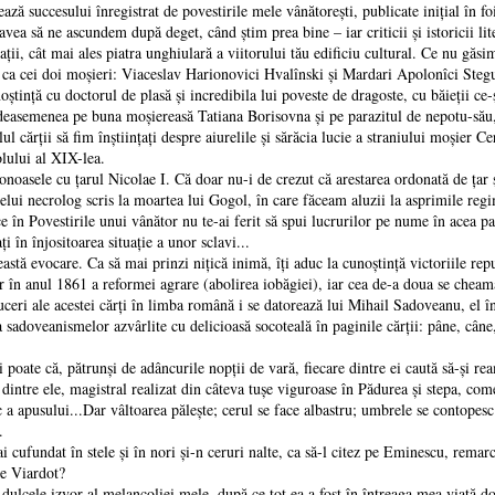
ază succesului înregistrat de povestirile mele vânătoreşti, publicate iniţial în f
ea să ne ascundem după deget, când ştim prea bine – iar criticii şi istoricii lite
reaţii, cât mai ales piatra unghiulară a viitorului tău edificiu cultural. Ce nu g
i ca cei doi moşieri: Viaceslav Harionovici Hvalînski şi Mardari Apolonîci Stegu
ştinţă cu doctorul de plasă şi incredibila lui poveste de dragoste, cu băieţii ce-ş
easemenea pe buna moşiereasă Tatiana Borisovna şi pe parazitul de nepotu-său, d
ul cărţii să fim înştiinţaţi despre aiurelile şi sărăcia lucie a straniului moşier
olului al XIX-lea.
onoasele cu ţarul Nicolae I. Că doar nu-i de crezut că arestarea ordonată de ţa
celui necrolog scris la moartea lui Gogol, în care făceam aluzii la asprimile reg
 în Povestirile unui vânător nu te-ai ferit să spui lucrurilor pe nume în acea p
i în înjositoarea situaţie a unor sclavi...
ceastă evocare. Ca să mai prinzi niţică inimă, îţi aduc la cunoştinţă victoriile re
r în anul 1861 a reformei agrare (abolirea iobăgiei), iar cea de-a doua se cheam
uceri ale acestei cărţi în limba română i se datorează lui Mihail Sadoveanu, el îns
sadoveanismelor azvârlite cu delicioasă socoteală în paginile cărţii: pâne, câne, 
şi poate că, pătrunşi de adâncurile nopţii de vară, fiecare dintre ei caută să-şi r
dintre ele, magistral realizat din câteva tuşe viguroase în Pădurea şi stepa, come
oc a apusului...Dar vâltoarea păleşte; cerul se face albastru; umbrele se contopes
.
ai cufundat în stele şi în nori şi-n ceruri nalte, ca să-l citez pe Eminescu, rem
ne Viardot?
e dulcele izvor al melancoliei mele, după ce tot ea a fost în întreaga mea viaţ