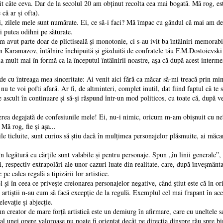
t câte ceva. Dar de la secolul 20 am obţinut recolta cea mai bogată. Mă rog, este
că ar şi ofta).
ei, zilele mele sunt numărate. Ei, ce să-i faci? Mă împac cu gândul că mai am de 
i putea odihni pe săturate.
m avut parte doar de plictiseală şi monotonie, ci s-au ivit ba întâlniri memorabi
an Karamazov, întâlnire închipuită şi găzduită de confratele tău F.M.Dostoievsk
 mult mai în formă ca la începutul întâlnirii noastre, aşa că după acest interm
de cu întreaga mea sinceritate: Ai venit aici fără ca măcar să-mi treacă prin min
u te voi pofti afară. Ar fi, de altminteri, complet inutil, dat fiind faptul că te s
 te ascult în continuare şi să-şi răspund într-un mod politicos, cu toate că, după ve
erea degajată de confesiunile mele! Ei, nu-i nimic, oricum m-am obişnuit cu neî
 Mă rog, fie şi aşa...
le ticluite, sunt curios să ştiu dacă în mulţimea personajelor plăsmuite, ai măc
n legătură cu cărţile sunt valabile şi pentru personaje. Spun „în linii generale”,
ui, respectiv extrapolări ale unor cazuri luate din realitate, care, după înveşmân
e calea regală a tipizării lor artistice.
 şi în ceea ce priveşte creionarea personajelor negative, când ştiut este că în oric
artiştii n-au cum să facă excepţie de la regulă. Exemplul cel mai frapant în ace
elevaţie şi abjecţie.
creator de mare forţă artistică este un demiurg în afirmare, care cu uneltele sa
 al unei opere valoroase nu poate fi orientat decât pe direcţia dinspre rău spre bi