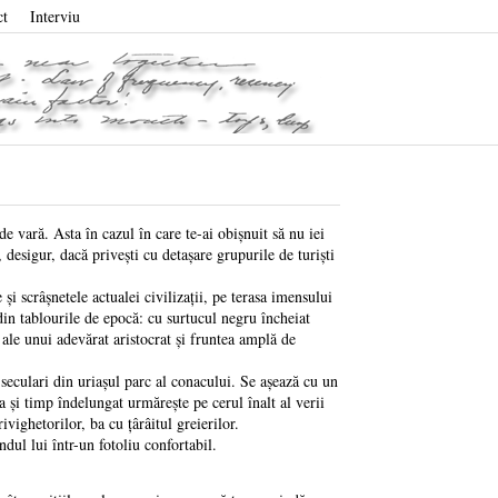
ct
Interviu
 vară. Asta în cazul în care te-ai obişnuit să nu iei
 desigur, dacă priveşti cu detaşare grupurile de turişti
şi scrâşnetele actualei civilizaţii, pe terasa imensului
in tablourile de epocă: cu surtucul negru încheiat
 ale unui adevărat aristocrat şi fruntea amplă de
seculari din uriaşul parc al conacului. Se aşează cu un
a şi timp îndelungat urmăreşte pe cerul înalt al verii
ivighetorilor, ba cu ţârâitul greierilor.
ul lui într-un fotoliu confortabil.