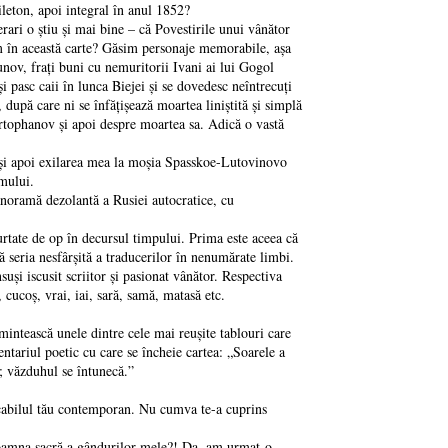
oileton, apoi integral în anul 1852?
rari o ştiu şi mai bine – că Povestirile unui vânător
ăsim în această carte? Găsim personaje memorabile, aşa
nov, fraţi buni cu nemuritorii Ivani ai lui Gogol
i pasc caii în lunca Biejei şi se dovedesc neîntrecuţi
upă care ni se înfăţişează moartea liniştită şi simplă
 Certophanov şi apoi despre moartea sa. Adică o vastă
r şi apoi exilarea mea la moşia Spasskoe-Lutovinovo
imului.
anoramă dezolantă a Rusiei autocratice, cu
purtate de op în decursul timpului. Prima este aceea că
ă seria nesfârşită a traducerilor în nenumărate limbi.
uşi iscusit scriitor şi pasionat vânător. Respectiva
cucoş, vrai, iai, sară, samă, matasă etc.
eamintească unele dintre cele mai reuşite tablouri care
ntariul poetic cu care se încheie cartea: „Soarele a
c; văzduhul se întunecă.”
arcabilul tău contemporan. Nu cumva te-a cuprins
ă doamna sacră a gândurilor mele?! Da, am urmat-o