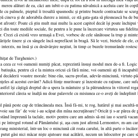
 fi mereu alături de ea, căci am iubit-o cu patima năvalnică a aceluia care în copi
le cu palmele, pieptul îi tresaltă spasmodic şi printre buzele contractate se scu
pă cineva şi de adorabila durere a inimii, ce stă gata-gata să plesnească ba de buc
front): Poate că ştiu mult mai multe la acest capitol decât îşi poate închipui 
 din toate mediile sociale, fie pentru a le pune la încercare virtutea sau fidelita
 Crezi că există vreo urmaşă a Evei, vorbesc de cele sănătoase la trup şi minte, 
iţele tinere şi cu sângele încă neprefăcut în bragă. Să le vezi, bietele de ele, 
e interzis, nu însă şi cu desăvârşire neştiut, în timp ce buzele tremurânde rostesc
chiţat de Turgheniev.)
a a ceea ce voi oamenii numiţi păcat, reprezintă însuşi modul meu de-a fi. Logic 
atiuşka, pentru că e la mintea oricui că fără mine, voi oamenii aţi fi incapabili să
al decăderii voastre morale: bine-rău, sacru-profan, adevăr-minciună, virtute-p
înţeles al acestui cuvânt? Adică fiinţe muritoare şi înzestrate cu raţiune, care su
astfel îşi câştigă dreptul de-a spera la mântuire şi la pătrunderea în viitorul reg
 interiorul căreia se înalţă nu doar palavrele cu misiunea ce-o aveţi de îndeplinit 
tul până peste cap de trăncăneala mea. Însă fă-mi, te rog, hatârul şi mai ascult
voie sau făr’ de voie i-au scăpat din mîna necruţătoare? Oricât ţi s-ar părea de p
c stând împreună la taclale, motiv pentru care am admis să-mi iau o scurtă vacan
ăţi pe întregul rotund al Pământului şi, aşa cum just afirmă Lermontov, m-am ca
e rang ministerial, într-un loc o minciună cât roata carului, în altă parte o încăi
 putut găsi nici măcar nişte ajutoare mai acătării, necum un înlocuitor pe care