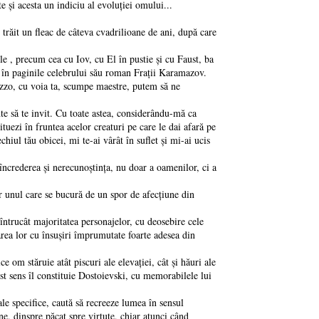
 şi acesta un indiciu al evoluţiei omului...
trăit un fleac de câteva cvadrilioane de ani, după care
le , precum cea cu Iov, cu El în pustie şi cu Faust, ba
i în paginile celebrului său roman Fraţii Karamazov.
ezzo, cu voia ta, scumpe maestre, putem să ne
te să te invit. Cu toate astea, considerându-mă ca
ituezi în fruntea acelor creaturi pe care le dai afară pe
chiul tău obicei, mi te-ai vârât în suflet şi mi-ai ucis
ncrederea şi nerecunoştinţa, nu doar a oamenilor, ci a
ar unul care se bucură de un spor de afecţiune din
 întrucât majoritatea personajelor, cu deosebire cele
tarea lor cu însuşiri împrumutate foarte adesea din
e om stăruie atât piscuri ale elevaţiei, cât şi hăuri ale
st sens îl constituie Dostoievski, cu memorabilele lui
le specifice, caută să recreeze lumea în sensul
ne, dinspre păcat spre virtute, chiar atunci când