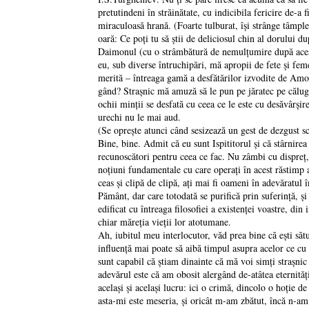
pretutindeni în străinătate, cu indicibila fericire de-a
miraculoasă hrană. (Foarte tulburat, îşi strânge tâmple
oară: Ce poţi tu să ştii de deliciosul chin al dorului du
Daimonul (cu o strâmbătură de nemulţumire după acest a
eu, sub diverse întruchipări, mă apropii de fete şi femei
merită – întreaga gamă a desfătărilor izvodite de Amor.
gând? Straşnic mă amuză să le pun pe jăratec pe călugăr
ochii minţii se desfată cu ceea ce le este cu desăvârşir
urechi nu le mai aud.
(Se opreşte atunci când sesizează un gest de dezgust s
Bine, bine. Admit că eu sunt Ispititorul şi că stârnire
recunoscători pentru ceea ce fac. Nu zâmbi cu dispreţ, b
noţiuni fundamentale cu care operaţi în acest răstimp 
ceas şi clipă de clipă, aţi mai fi oameni în adevăratul 
Pământ, dar care totodată se purifică prin suferinţă, şi 
edificat cu întreaga filosofiei a existenţei voastre, din
chiar măreţia vieţii lor atotumane.
Ah, iubitul meu interlocutor, văd prea bine că eşti să
influenţă mai poate să aibă timpul asupra acelor ce cu 
sunt capabil că ştiam dinainte că mă voi simţi straşni
adevărul este că am obosit alergând de-atâtea eternit
acelaşi şi acelaşi lucru: ici o crimă, dincolo o hoţie d
asta-mi este meseria, şi oricât m-am zbătut, încă n-am