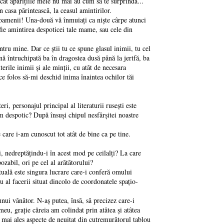
cât apariţiile mele nu mai au cum să te surprindă...
 casa părintească, la ceasul amintirilor.
 oamenii! Una-două vă înmuiaţi ca nişte cârpe atunci
fie amintirea despoticei tale mame, sau cele din
tru mine. Dar ce ştii tu ce spune glasul inimii, tu cel
nă întruchipată ba în dragostea dusă până la jertfă, ba
erile inimii şi ale minţii, cu atât de necesara
ce folos să-mi deschid inima înaintea ochilor tăi
i, personajul principal al literaturii ruseşti este
rism despotic? După însuşi chipul nesfârşitei noastre
care i-am cunoscut tot atât de bine ca pe tine.
, nedreptăţindu-i în acest mod pe ceilalţi? La care
ozabil, ori pe cel al arătătorului?
tuală este singura lucrare care-i conferă omului
u al facerii situat dincolo de coordonatele spaţio-
unui vânător. N-aş putea, însă, să precizez care-i
meu, graţie căreia am colindat prin atâtea şi atâtea
i mai ales aspecte de neuitat din cutremurătorul tablou