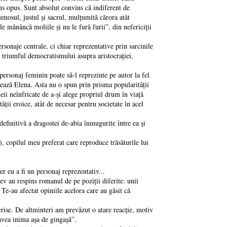
ens opus. Sunt absolut convins că indiferent de
umosul, justul şi sacrul, mulţumită cărora atât
e mănâncă moliile şi nu le fură furii”, din nefericiţii
rsonaje centrale, ci chiar reprezentative prin sarcinile
i triumful democratismului asupra aristocraţiei,
ersonaj feminin poate să-l reprezinte pe autor la fel
uează Elena. Asta nu o spun prin prisma popularităţii
eii neînfricate de a-şi alege propriul drum în viaţă
ăţii eroice, atât de necesar pentru societate în acel
definitivă a dragostei de-abia înmugurite între ea şi
, copilul meu preferat care reproduce trăsăturile lui
 eu a fi un personaj reprezentativ...
 au respins romanul de pe poziţii diferite: unii
 Te-au afectat opiniile acelora care au găsit că
scrise. De altminteri am prevăzut o atare reacţie, motiv
avea inima aşa de gingaşă”.