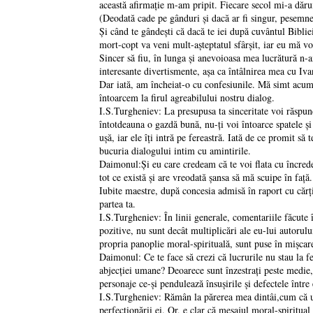
această afirmaţie m-am pripit. Fiecare secol mi-a dărui
(Deodată cade pe gânduri şi dacă ar fi singur, pesemne 
Şi când te gândeşti că dacă te iei după cuvântul Bibli
mort-copt va veni mult-aşteptatul sfârşit, iar eu mă vo
Sincer să fiu, în lunga şi anevoioasa mea lucrătură n-a
interesante divertismente, aşa ca întâlnirea mea cu Iv
Dar iată, am încheiat-o cu confesiunile. Mă simt acuma
întoarcem la firul agreabilului nostru dialog.
I.S.Turgheniev: La presupusa ta sinceritate voi răspun
întotdeauna o gazdă bună, nu-ţi voi întoarce spatele şi n
uşă, iar ele îţi intră pe fereastră. Iată de ce promit să
bucuria dialogului intim cu amintirile.
Daimonul:Şi eu care credeam că te voi flata cu încred
tot ce există şi are vreodată şansa să mă scuipe în faţă.
Iubite maestre, după concesia admisă în raport cu cărţi
partea ta.
I.S.Turgheniev: În linii generale, comentariile făcute î
pozitive, nu sunt decât multiplicări ale eu-lui autorul
propria panoplie moral-spirituală, sunt puse în mişcare p
Daimonul: Ce te face să crezi că lucrurile nu stau la fel
abjecţiei umane? Deoarece sunt înzestraţi peste medie, 
personaje ce-şi pendulează însuşirile şi defectele între 
I.S.Turgheniev: Rămân la părerea mea dintâi,cum că un 
perfecţionării ei. Or, e clar că mesajul moral-spiritual