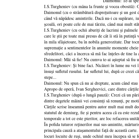
Daimonul: Te-ai sper
I.S.Turgheniev (cu mâna la frunte şi vocea obosită): O, 
Daimonul (cu o strâmbătură dispreţuitoare şi un gest d
când vă năpădesc amintirile. Dacă nu-i cu supărare, iub
şcoală, ori poate cele de mai târziu, când mai mult stăt
I.S.Turgheniev (cu ochii aburiţi de lacrimi şi palmele 
care le ştii pe toate mai presus de cât îi stă în putinţ
în mila sfâşietoare, ba în nobila generozitate. Dar tocm
supremaţie a sentimentelor în anumite momente cheie din
sfredelitori, căci a încerca să mă fac înţeles de tine l
Daimonul: Măi să fie! Nu cumva te-ai aşteptat să fiu u
I.S.Turgheniev: Şi bine faci. Nicăieri în lume nu vei în
însuşi sufletul rusului. Iar sufletul lui, după ce crezi 
stepe...
Daimonul: Nu spun că nu ai dreptate, acum când stau şi
Apropo de operă, Ivan Sergheevici, care dintre cărţile 
I.S.Turgheniev (după o lungă pauză): Crezi că un părin
dintre degetele mâinii vei consimţi să renunţi, pe moti
Cărţile scrise înseamnă pentru autor mult mai mult decâ
statutul de demiurg, fie şi pentru aceea că ea este rez
temporale a tot ce este pieritor, are loc refacerea unită
În pofida tuturor reţinerilor mai sus-amintite, mărturis
principala cauză a ataşamentului faţă de această carte.
locuri locuite de ruşi, unde ochiul meu începea să se f