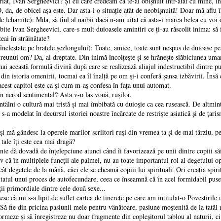
iat, Ivan Sergheevici? Şi eu care credeam că te-ai obişnuit într-atât cu mine, în
da, de obicei aşa este. Dar asta-i o situaţie atât de neobişnuită! Doar mă aflu în
e lehamite): Mda, să fiul al naibii dacă n-am uitat că asta-i marea belea cu voi
ite Ivan Sergheevici, care-s mult duioasele amintiri ce ţi-au răscolit inima: să 
eai în străinătate?
încleştate pe braţele şezlongului): Toate, amice, toate sunt nespus de duioase pen
ă vreunui om? Da, ai dreptate. Din inimă încolţeşte şi se hrăneşte slăbiciunea uma
ai această formulă divină după care se realizează aliajul indestructibil dintre put
 istoria omenirii, tocmai ea îl înalţă pe om şi-i conferă şansa izbăvirii. Însă 
a acest capitol este ca şi cum m-aş confesa în faţa unui automat.
n nerod sentimental? Asta v-o las vouă, ruşilor.
tâlni o cultură mai tristă şi mai îmbibată cu duioşie ca cea rusească. De altminter
că s-a modelat în decursul istoriei noastre încărcate de restrişte asiatică şi de ţa
 mă gândesc la operele marilor scriitori ruşi din vremea ta şi de mai târziu, pe 
tale îţi este cea mai dragă?
te dă dovadă de înţelepciune atunci când îi favorizează pe unii dintre copiii săi
v că în multiplele funcţii ale palmei, nu au toate importantul rol al degetului op
t degetele de la mână, căci ele se cheamă copiii lui spirituali. Ori creaţia spiri
ultatul unui proces de autofecundare, ceea ce înseamnă că în acel formidabil puse
ţii primordiale dintre cele două sexe...
esc că mi s-a lipit de suflet cartea de tinereţe pe care am intitulat-o Povestirile 
 Să fie din pricina pasiunii mele pentru vânătoare, pasiune moştenită de la tatăl 
ormeze şi să înregistreze nu doar fragmente din copleşitorul tablou al naturii, c