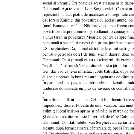
social al vremii? Ori poate că acest ataşament se datore
Daimonul: Aşa te vreau, Ivan Sergheevici! Ce rost ar av
reprezintă nu atât piatra de încercare a întregii tale c
ca Hori şi Kalinîci din povestirea cu acelaşi nume, or
(unul Ivanovici, celălalt Nikiforovici), apoi facem cuno
povestitori despre domovoi şi vodianoi, o cunoaştem d
a unui ţăran în povestirea Moartea, pentru ca spre final
panoramă a societăţii ruseşti din prima jumătate a sec
I.S.Turgheniev: Da, numai că tot de la ea mi se trag p
pentru o perioadă de 21 de luni, s-ar fi datorat doar a
Daimonul: Cu siguranţă că ăsta-i adevărul, de vreme ce
înspăimântătoarea sărăcie a cătunelor şi a ţăranilor aflaţ
Hei, dar văd că te-ai întristat, iubite batiuşka, după a
ei i se datorează în bună măsură urgentarea de către ţa
În paranteză fie spus, una dintre cele mai izbutite trad
traducere dobândeşte un plus de savoare cu contribuţia 
*
Între timp s-a lăsat noaptea. Cei doi interlocutori tac 
împodobesc discret Povestirile unui vânător. Iată unul 
asfinţit; luceafărul s-a aprins şi pâlpâie în marea de f
Şi de data asta tăcerea este întreruptă de către Daimon
Daimonul: Constat, iubite Ivan Sergheevici, că iar te-
aleanul după fermecătoarea cântăreaţă de operă Pauli
I.S.Turgheniev: Nu ţi se pare firesc ca acuma ea să fi