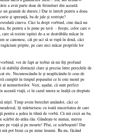
lărie a avut parte doar de firimituri din această
rge un geamăt de durere.) Dar te întreb pentru a doua
urie şi speranţă, ba de jale şi restrişte?
vreodată cineva. Căci la drept vorbind, cine dacă nu
tea, fie pentru a le pune pe tavă - fireşte, celor care o
care să reziste ispitei de-a se destrăbăla măcar în
cum se canonesc, cât pe-aci să se rupă în două, căci
 rugăciuni pripite, pe care nici măcar propriile lor
vorbind, voi de fapt ar trebui să-mi fiţi profund
 stabiliţi distincţii clare şi precise între perechile de
ăcat etc. Necunoscându-le şi neaplicându-le ceas de
feră cumplit în timpul popasului ce le este menit pe
at al nemuritorilor. Vezi, aşadar, că sunt perfect
în această viaţă, ci în cazul unora se înalţă cu dreptate
ă-mă niţel. Timp avem berechet amândoi, căci ce
aradoxal, îţi mărturisesc cu toată sinceritatea de care
ţă pentru a şedea în tihnă de vorbă. Că mă crezi au ba,
m scârbit de-atâta rău. Gândeşte-te numai, mereu
erare pe viaţă şi pe moarte! Pfui, ce scârboşenii! Dar
 să mă pot bizui ca pe mine însumi. Ba nu, făcând