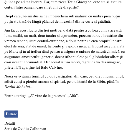
Şi încă pe atâtea lucruri. Dar, cum zicea Tetia Ghiorghe: cine stă să asculte
certuri între oameni care-s nebuni de dragoste?
Drept care, ne-am dus să ne împerechem sub mălinul cu umbra prea puţin
puţin stufoasă de lângă pălanul de miezuină dintre curte şi grădină.
Am făcut acest lucru din trei motive: o dată pentru a colora cumva această
lume ostilă, nu mult, doar tandru şi uşor sobru, precum barocul austriac din
vremea reconquistei central-europene, a doua pentru a crea propriul nostru
efect de seră, atât de umed, fierbinte şi vaporos încât ar fi putut asigura viaţă
pe Marte şi în al treilea rând pentru a asigura o uniune de natură chimică, cu
asigurarea amestecului genetic, dezoxiribonucleic şi al globulelor alb-roşii,
ca-n oceanul primordial. Dar aceast ultim motiv, regret că vă dezamăgesc,
prieteni, îi aparţine lui Italo Calvino.
Nouă
ne-o
rămas turnirul cu doi câştigători, din care, ce-i drept numai unul,
adică eu, şi-a pierdut armura şi spiritul, pe o distanţă de la Sibiu, până în
Dealul Mohului...
Pentru curioşi, „A” vine de la grecescul „Alfa”.
f
Share
Detalii
Scris de
Ovidiu Calborean