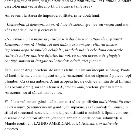
deranjăm
pe ăia mici
,
desigur, neuitând
să-i dăm drumul lui Clapton,
dintr-un
casetofon mai vechi decât o
Dacie o mie tri sute zece
)
.
Am revenit la starea de imponderabilitate, între două lumi.
-
Dedesubtul şi deasupra noastră-i cer de stele...
spun eu, cu vocea unui moţ
vânzător de ciubere şi cercevele.
-
Nu, Ovidiu, nu-i nimic în jurul nostru din lirica ta ieftină de împrumut.
Deasupra noastră-i iadul cel mai adânc, se numeşte „viitorul nostru
împreună departe unul de celălalt”, iar dedesubt îs cele două catedrale
zidite de noi pe şantiere diferite. Iar noi, cu starea aceasta de gingăşie
confuză suntem în Purgatoriul ortodox, adică, aici şi acum...
Este, aşadar, dragi prieteni, de înţeles felul în care am început să plâng. Poate
că lacrimile mele nu ar fi putut umple Amazonul, dar cu siguranţă puteau topi
A
plumbul. Ca să mă îmbune,
îmi acoperă fiecare ochi cu un sân de-al EI (mai
A
ales ochiul drept), iar sânii femeii
, credeţi –mă, prieteni, puteau umple
Amazonul, cu ai săi caimani cu tot.
Până la urmă, ne-am gândit că nu are rost să culpabilizăm
individualităţi care
ne-ar asupri
. Şi atunci ne-am gândit, cu supărare, să învinovăţim Lumea, în
stilul ei structural, soacrele, morala prea osificată a societăţii, lipsa de noroc ,
o seamă de dictatori africani, cu toate armatele lor de copiii subnutriţi şi
Marele continent LATINO-AMERICAN, adică Asia
statelor unite ale
americii...