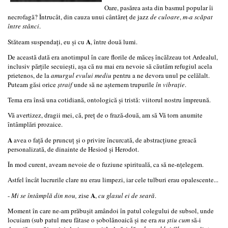
Oare, pasărea asta din basmul popular îi
necrofagă? Întrucât, din cauza unui cântăreţ de jazz
de culoare
,
m-a scăpat
între stânci
.
A
Stăteam suspendaţi, eu şi cu
, între două lumi.
De această dată era anotimpul în care florile de măceş încălzeau tot Ardealul,
inclusiv părţile secuieşti, aşa că nu mai era nevoie să căutăm refugiul acela
prietenos, de la
amurgul evului mediu
pentru a ne devora unul pe celălalt.
Puteam găsi orice
ştraif
unde să ne aşternem trupurile
în vibraţie
.
Tema era însă una cotidiană, ontologică şi tristă: viitorul nostru împreună.
Vă avertizez, dragii mei, că, preţ de o frază-două, am să Vă torn anumite
întâmplări prozaice.
A
avea o faţă de pruncuţ şi o privire încurcată, de abstracţiune greacă
personalizată, de dinainte de Hesiod şi Herodot.
În mod curent, aveam nevoie de o fuziune spirituală, ca să ne-nţelegem.
Astfel încât lucrurile clare nu erau limpezi, iar cele tulburi erau opalescente...
A
-
Mi se întâmplă din nou,
zise
,
cu glasul ei de seară
.
Moment în care ne-am prăbuşit amândoi în patul colegului de subsol, unde
locuiam (sub patul meu fătase o şobolănoaică şi ne era
nu ştiu cum
să-i