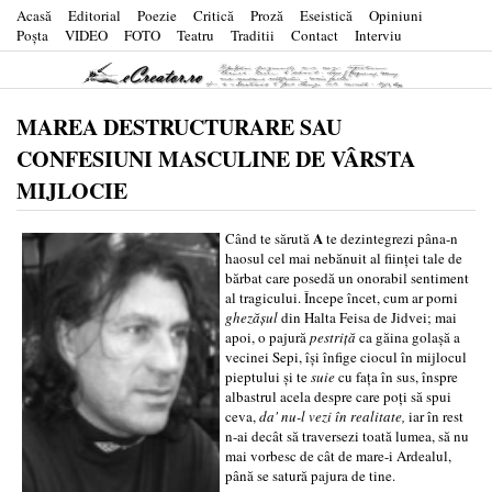
Acasă
Editorial
Poezie
Critică
Proză
Eseistică
Opiniuni
Poşta
VIDEO
FOTO
Teatru
Traditii
Contact
Interviu
MAREA DESTRUCTURARE SAU
CONFESIUNI MASCULINE DE VÂRSTA
MIJLOCIE
A
Când te sărută
te dezintegrezi pâna-n
haosul cel mai nebănuit al fiinţei tale de
bărbat care posedă un onorabil sentiment
al tragicului. Începe încet, cum ar porni
ghezăşul
din Halta Feisa de Jidvei; mai
apoi, o pajură
pestriţă
ca găina golaşă a
vecinei Sepi, îşi înfige ciocul în mijlocul
pieptului şi te
suie
cu faţa în sus, înspre
albastrul acela despre care poţi să spui
ceva,
da' nu-l vezi în realitate,
iar în rest
n-ai decât să traversezi toată lumea, să nu
mai vorbesc de cât de mare-i Ardealul,
până se satură pajura de tine.