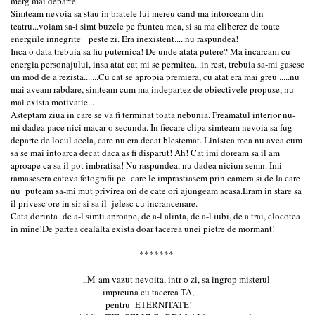
merg mai departe.
Simteam nevoia sa stau in bratele lui mereu cand ma intorceam din
teatru...voiam sa-i simt buzele pe fruntea mea, si sa ma eliberez de toate
energiile innegrite peste zi. Era inexistent.....nu raspundea!
Inca o data trebuia sa fiu puternica! De unde atata putere? Ma incarcam cu
energia personajului, insa atat cat mi se permitea...in rest, trebuia sa-mi gasesc
un mod de a rezista.......Cu cat se apropia premiera, cu atat era mai greu .....nu
mai aveam rabdare, simteam cum ma indepartez de obiectivele propuse, nu
mai exista motivatie...
Asteptam ziua in care se va fi terminat toata nebunia. Freamatul interior nu-
mi dadea pace nici macar o secunda. In fiecare clipa simteam nevoia sa fug
departe de locul acela, care nu era decat blestemat. Linistea mea nu avea cum
sa se mai intoarca decat daca as fi disparut! Ah! Cat imi doream sa il am
aproape ca sa il pot imbratisa! Nu raspundea, nu dadea niciun semn. Imi
ramasesera cateva fotografii pe care le imprastiasem prin camera si de la care
nu puteam sa-mi mut privirea ori de cate ori ajungeam acasa.Eram in stare sa
il privesc ore in sir si sa il jelesc cu incrancenare.
Cata dorinta de a-l simti aproape, de a-l alinta, de a-l iubi, de a trai, clocotea
in mine!De partea cealalta exista doar tacerea unei pietre de mormant!
*******
„M-am vazut nevoita, intr-o zi, sa ingrop misterul
impreuna cu tacerea TA,
pentru ETERNITATE!