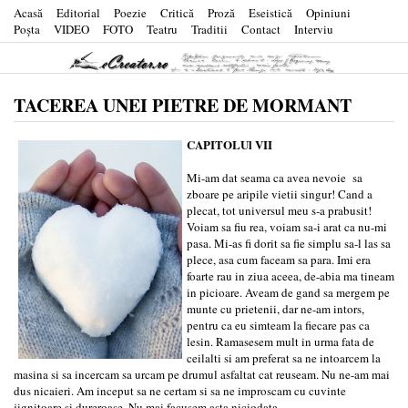
Acasă
Editorial
Poezie
Critică
Proză
Eseistică
Opiniuni
Poşta
VIDEO
FOTO
Teatru
Traditii
Contact
Interviu
TACEREA UNEI PIETRE DE MORMANT
CAPITOLUl VII
Mi-am dat seama ca avea nevoie sa
zboare pe aripile vietii singur! Cand a
plecat, tot universul meu s-a prabusit!
Voiam sa fiu rea, voiam sa-i arat ca nu-mi
pasa. Mi-as fi dorit sa fie simplu sa-l las sa
plece, asa cum faceam sa para. Imi era
foarte rau in ziua aceea, de-abia ma tineam
in picioare. Aveam de gand sa mergem pe
munte cu prietenii, dar ne-am intors,
pentru ca eu simteam la fiecare pas ca
lesin. Ramasesem mult in urma fata de
ceilalti si am preferat sa ne intoarcem la
masina si sa incercam sa urcam pe drumul asfaltat cat reuseam. Nu ne-am mai
dus nicaieri. Am inceput sa ne certam si sa ne improscam cu cuvinte
jignitoare si dureroase. Nu mai facusem asta niciodata.