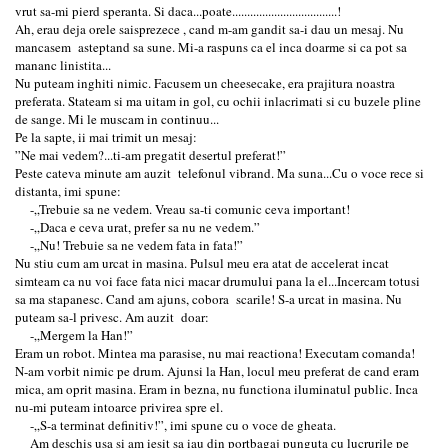
vrut sa-mi pierd speranta. Si daca...poate...................................!
Ah, erau deja orele saisprezece , cand m-am gandit sa-i dau un mesaj. Nu
mancasem asteptand sa sune. Mi-a raspuns ca el inca doarme si ca pot sa
mananc linistita...
Nu puteam inghiti nimic. Facusem un cheesecake, era prajitura noastra
preferata. Stateam si ma uitam in gol, cu ochii inlacrimati si cu buzele pline
de sange. Mi le muscam in continuu...
Pe la sapte, ii mai trimit un mesaj:
”Ne mai vedem?...ti-am pregatit desertul preferat!”
Peste cateva minute am auzit telefonul vibrand. Ma suna...Cu o voce rece si
distanta, imi spune:
-„Trebuie sa ne vedem. Vreau sa-ti comunic ceva important!
-„Daca e ceva urat, prefer sa nu ne vedem.”
-„Nu! Trebuie sa ne vedem fata in fata!”
Nu stiu cum am urcat in masina. Pulsul meu era atat de accelerat incat
simteam ca nu voi face fata nici macar drumului pana la el...Incercam totusi
sa ma stapanesc. Cand am ajuns, cobora scarile! S-a urcat in masina. Nu
puteam sa-l privesc. Am auzit doar:
-„Mergem la Han!”
Eram un robot. Mintea ma parasise, nu mai reactiona! Executam comanda!
N-am vorbit nimic pe drum. Ajunsi la Han, locul meu preferat de cand eram
mica, am oprit masina. Eram in bezna, nu functiona iluminatul public. Inca
nu-mi puteam intoarce privirea spre el.
-„S-a terminat definitiv!”, imi spune cu o voce de gheata.
Am deschis usa si am iesit sa iau din portbagaj punguta cu lucrurile pe