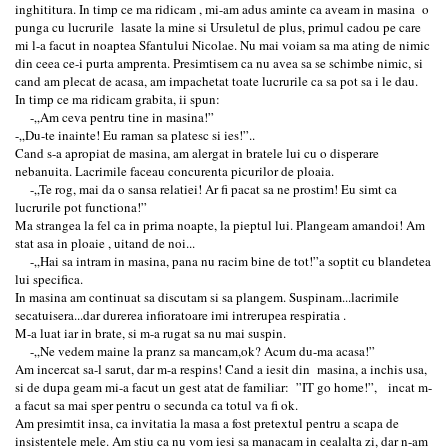
inghititura. In timp ce ma ridicam , mi-am adus aminte ca aveam in masina o
punga cu lucrurile lasate la mine si Ursuletul de plus, primul cadou pe care
mi l-a facut in noaptea Sfantului Nicolae. Nu mai voiam sa ma ating de nimic
din ceea ce-i purta amprenta. Presimtisem ca nu avea sa se schimbe nimic, si
cand am plecat de acasa, am impachetat toate lucrurile ca sa pot sa i le dau.
In timp ce ma ridicam grabita, ii spun:
-„Am ceva pentru tine in masina!”
-„Du-te inainte! Eu raman sa platesc si ies!”..
Cand s-a apropiat de masina, am alergat in bratele lui cu o disperare
nebanuita. Lacrimile faceau concurenta picurilor de ploaia.
-„Te rog, mai da o sansa relatiei! Ar fi pacat sa ne prostim! Eu simt ca
lucrurile pot functiona!”
Ma strangea la fel ca in prima noapte, la pieptul lui. Plangeam amandoi! Am
stat asa in ploaie , uitand de noi...
-„Hai sa intram in masina, pana nu racim bine de tot!”a soptit cu blandetea
lui specifica.
In masina am continuat sa discutam si sa plangem. Suspinam...lacrimile
secatuisera...dar durerea infioratoare imi intrerupea respiratia .
M-a luat iar in brate, si m-a rugat sa nu mai suspin.
-„Ne vedem maine la pranz sa mancam,ok? Acum du-ma acasa!”
Am incercat sa-l sarut, dar m-a respins! Cand a iesit din masina, a inchis usa,
si de dupa geam mi-a facut un gest atat de familiar: ”IT go home!”, incat m-
a facut sa mai sper pentru o secunda ca totul va fi ok.
Am presimtit insa, ca invitatia la masa a fost pretextul pentru a scapa de
insistentele mele. Am stiu ca nu vom iesi sa manacam in cealalta zi, dar n-am