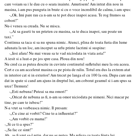
care voiam sa i le dau cu o seara inainte. Amutisem! Am intrat din nou in
masina, i-am pus punguta in brate si cu o voce incredibil de calma, i-am spus:
-„Ok. Imi pare rau ca n-am sa te pot duce inapoi acasa. Te rog frumos sa
cobori!”
Nu-i venea sa creada. Nu se misca.
-„Ai sa gaseti tu un prieten cu masina, sa te duca inapoi, sau poate un
taxi.”
Continua sa taca si sa nu spuna nimic. Atunci, plina de toata furia din lume
adunata la un loc, am inceput sa urlu printe lacrimi si suspine:
-„Iesi afara! Nu mai vreau sa te vad niciodata in viata asta!”
A iesit si a luat-o pe jos spre casa. Ploua din nou!
Nu cred ca as putea descrie in cuvinte continutul sufletului meu la ora aceea.
Cert e ca am accelerat masina ca pe pista de raliu. Totul era dus la extrem atat
in interior cat si in exterior! Am trecut pe langa el cu 100 la ora. Dupa care am
dat in spate si cand am ajuns in dreptul lui, am coborat geamul si i-am spus sa
urce! Tremura!
-„Esti nebuna! Puteai sa ma omori!”
-„Oricat de nebuna as fi, n-am sa omor niciodata pe nimeni. Nici macar pe
tine, pe care te iubesc!”
N-a vrut sa vorbeasca nimic. Il presam:
-„Cu cine ai vorbit? Cine te-a influentat?”
-„Am vorbit cu mama!”
-„Si ce ti-a spus?”
-„Sa fac ce simt!”
Ah , as fi vrut sa-l retin, dar nu se putea. Ma refuza cu toata fiinta lui.