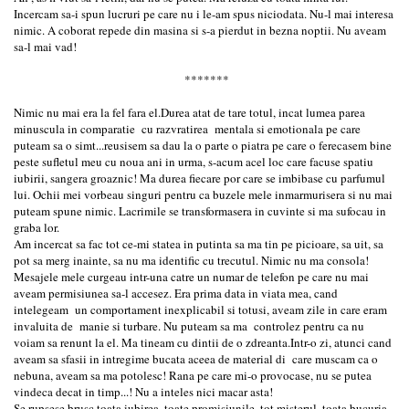
Incercam sa-i spun lucruri pe care nu i le-am spus niciodata. Nu-l mai interesa
nimic. A coborat repede din masina si s-a pierdut in bezna noptii. Nu aveam
sa-l mai vad!
*******
Nimic nu mai era la fel fara el.Durea atat de tare totul, incat lumea parea
minuscula in comparatie cu razvratirea mentala si emotionala pe care
puteam sa o simt...reusisem sa dau la o parte o piatra pe care o ferecasem bine
peste sufletul meu cu noua ani in urma, s-acum acel loc care facuse spatiu
iubirii, sangera groaznic! Ma durea fiecare por care se imbibase cu parfumul
lui. Ochii mei vorbeau singuri pentru ca buzele mele inmarmurisera si nu mai
puteam spune nimic. Lacrimile se transformasera in cuvinte si ma sufocau in
graba lor.
Am incercat sa fac tot ce-mi statea in putinta sa ma tin pe picioare, sa uit, sa
pot sa merg inainte, sa nu ma identific cu trecutul. Nimic nu ma consola!
Mesajele mele curgeau intr-una catre un numar de telefon pe care nu mai
aveam permisiunea sa-l accesez. Era prima data in viata mea, cand
intelegeam un comportament inexplicabil si totusi, aveam zile in care eram
invaluita de manie si turbare. Nu puteam sa ma controlez pentru ca nu
voiam sa renunt la el. Ma tineam cu dintii de o zdreanta.Intr-o zi, atunci cand
aveam sa sfasii in intregime bucata aceea de material di care muscam ca o
nebuna, aveam sa ma potolesc! Rana pe care mi-o provocase, nu se putea
vindeca decat in timp...! Nu a inteles nici macar asta!
Se rupsese brusc toata iubirea, toate promisiunile, tot misterul, toata bucuria,