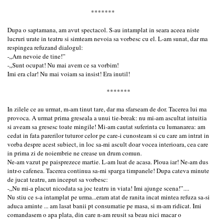
*******
Dupa o saptamana, am avut spectacol. S-au intamplat in seara aceea niste
lucruri urate in teatru si simteam nevoia sa vorbesc cu el. L-am sunat, dar ma
respingea refuzand dialogul:
-„Am nevoie de tine!”
-„Sunt ocupat! Nu mai avem ce sa vorbim!
Imi era clar! Nu mai voiam sa insist! Era inutil!
*******
In zilele ce au urmat, m-am tinut tare, dar ma sfarseam de dor. Tacerea lui ma
provoca. A urmat prima greseala a unui tie-break: nu mi-am ascultat intuitia
si aveam sa gresesc toate mingile! Mi-am cautat suferinta cu lumanarea: am
cedat in fata parerilor tuturor celor pe care-i cunosteam si cu care am intrat in
vorba despre acest subiect, in loc sa-mi ascult doar vocea interioara, cea care
in prima zi de noiembrie ne crease un drum comun.
Ne-am vazut pe paisprezece martie. L-am luat de acasa. Ploua iar! Ne-am dus
intr-o cafenea. Tacerea continua sa-mi sparga timpanele! Dupa cateva minute
de jucat teatru, am inceput sa vorbesc:
-„Nu mi-a placut nicodata sa joc teatru in viata! Imi ajunge scena!”....
Nu stiu ce s-a intamplat pe urma...eram atat de ranita incat mintea refuza sa-si
aduca aminte ... am lasat banii pt consumatie pe masa, si m-am ridicat. Imi
comandasem o apa plata, din care n-am reusit sa beau nici macar o