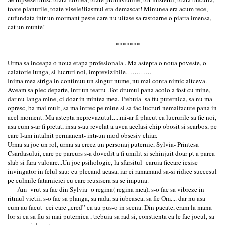
toate planurile, toate visele!Basmul era demascat! Minunea era acum rece,
cufundata intr-un mormant peste care nu uitase sa rastoarne o piatra imensa,
cat un munte!
*******
Urma sa inceapa o noua etapa profesionala . Ma astepta o noua poveste, o
calatorie lunga, si lucruri noi, imprevizibile…………
Inima mea striga in continuu un singur nume, nu mai conta nimic altceva.
Aveam sa plec departe, intr-un teatru .Tot drumul pana acolo a fost cu mine,
dar nu langa mine, ci doar in mintea mea. Trebuia sa fiu puternica, sa nu ma
opresc, ba mai mult, sa ma intrec pe mine si sa fac lucruri nemaifacute pana in
acel moment. Ma astepta neprevazutul.....mi-ar fi placut ca lucrurile sa fie noi,
asa cum s-ar fi pretat, insa s-au revelat a avea acelasi chip obosit si scarbos, pe
care l-am intalnit permanent- intr-un mod obsesiv chiar.
Urma sa joc un rol, urma sa creez un personaj puternic, Sylvia- Printesa
Csardasului, care pe parcurs s-a dovedit a fi umilit si schinjuit doar pt a parea
slab si fara valoare...Un joc psihologic, la sfarsitul caruia fiecare iesise
invingator in felul sau: eu plecand acasa, iar ei ramanand sa-si ridice succesul
pe culmile fatarniciei cu care reusisera sa se impuna.
Am vrut sa fac din Sylvia o regina( regina mea), s-o fac sa vibreze in
ritmul vietii, s-o fac sa planga, sa rada, sa iubeasca, sa fie Om.... dar nu asa
cum au facut cei care „cred” ca au pus-o in scena. Din pacate, eram la mana
lor si ca sa fiu si mai puternica , trebuia sa rad si, constienta ca le fac jocul, sa