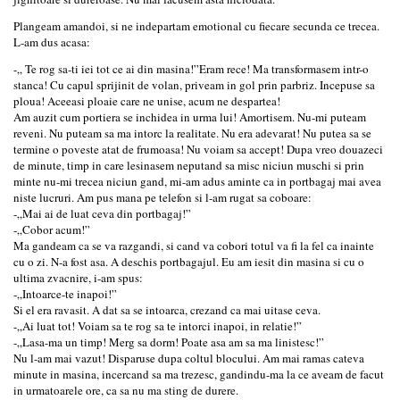
Plangeam amandoi, si ne indepartam emotional cu fiecare secunda ce trecea.
L-am dus acasa:
-„ Te rog sa-ti iei tot ce ai din masina!”Eram rece! Ma transformasem intr-o
stanca! Cu capul sprijinit de volan, priveam in gol prin parbriz. Incepuse sa
ploua! Aceeasi ploaie care ne unise, acum ne despartea!
Am auzit cum portiera se inchidea in urma lui! Amortisem. Nu-mi puteam
reveni. Nu puteam sa ma intorc la realitate. Nu era adevarat! Nu putea sa se
termine o poveste atat de frumoasa! Nu voiam sa accept! Dupa vreo douazeci
de minute, timp in care lesinasem neputand sa misc niciun muschi si prin
minte nu-mi trecea niciun gand, mi-am adus aminte ca in portbagaj mai avea
niste lucruri. Am pus mana pe telefon si l-am rugat sa coboare:
-„Mai ai de luat ceva din portbagaj!”
-„Cobor acum!”
Ma gandeam ca se va razgandi, si cand va cobori totul va fi la fel ca inainte
cu o zi. N-a fost asa. A deschis portbagajul. Eu am iesit din masina si cu o
ultima zvacnire, i-am spus:
-„Intoarce-te inapoi!”
Si el era ravasit. A dat sa se intoarca, crezand ca mai uitase ceva.
-„Ai luat tot! Voiam sa te rog sa te intorci inapoi, in relatie!”
-„Lasa-ma un timp! Merg sa dorm! Poate asa am sa ma linistesc!”
Nu l-am mai vazut! Disparuse dupa coltul blocului. Am mai ramas cateva
minute in masina, incercand sa ma trezesc, gandindu-ma la ce aveam de facut
in urmatoarele ore, ca sa nu ma sting de durere.