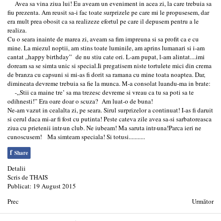
Avea sa vina ziua lui! Eu aveam un eveniment in acea zi, la care trebuia sa
fiu prezenta. Am reusit sa-i fac toate surprizele pe care mi le propusesem, dar
era mult prea obosit ca sa realizeze efortul pe care il depusem pentru a le
realiza.
Cu o seara inainte de marea zi, aveam sa fim impreuna si sa profit ca e cu
mine. La miezul noptii, am stins toate luminile, am aprins lumanari si i-am
cantat „happy birthday” de nu stiu cate ori. L-am pupat, l-am alintat....imi
doream sa se simta unic si special.Ii pregatisem niste tortulete mici din crema
de branza cu capsuni si mi-as fi dorit sa ramana cu mine toata noaptea. Dar,
dimineata devreme trebuia sa fie la munca. M-a consolat luandu-ma in brate:
-„Stii ca maine tre’ sa ma trezesc devreme si vreau ca tu sa poti sa te
odihnesti!” Era oare doar o scuza? Am luat-o de buna!
Ne-am vazut in cealalta zi, pe seara. Sirul surprizelor a continuat! I-as fi daruit
si cerul daca mi-ar fi fost cu putinta! Peste cateva zile avea sa-si sarbatoreasca
ziua cu prietenii intr-un club. Ne iubeam! Ma saruta intr-una!Parca ieri ne
cunoscusem! Ma simteam speciala! Si totusi...........
f
Share
Detalii
Scris de
THAIS
Publicat: 19 August 2015
Prec
Următor