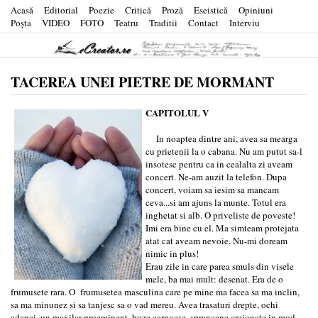
Acasă
Editorial
Poezie
Critică
Proză
Eseistică
Opiniuni
Poşta
VIDEO
FOTO
Teatru
Traditii
Contact
Interviu
TACEREA UNEI PIETRE DE MORMANT
CAPITOLUL V
In noaptea dintre ani, avea sa mearga
cu prietenii la o cabana. Nu am putut sa-l
insotesc pentru ca in cealalta zi aveam
concert. Ne-am auzit la telefon. Dupa
concert, voiam sa iesim sa mancam
ceva...si am ajuns la munte. Totul era
inghetat si alb. O priveliste de poveste!
Imi era bine cu el. Ma simteam protejata
atat cat aveam nevoie. Nu-mi doream
nimic in plus!
Erau zile in care parea smuls din visele
mele, ba mai mult: desenat. Era de o
frumusete rara. O frumusetea masculina care pe mine ma facea sa ma inclin,
sa ma minunez si sa tanjesc sa o vad mereu. Avea trasaturi drepte, ochi
adanci, un maxilar proeminent, buze carnoase, sprancene creionate in mod