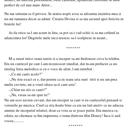
perfect de cel mai mare Artist...
Nu ma saturam sa il privesc. In atatea nopti avea sa adoarma inaintea mea si
nu-mi ramanea decat sa admir Creatia Divina si sa ma ascund apoi fericita in
bratele lui!
As da orice sa-l am acum in fata, sa pot sa-i vad ochii si sa ma cufund in
adancimea lor! Degetele mele inca reusesc sa-l sculpteze in neant...
*******
M-a sunat intr-o seara tarziu si a inceput sa-mi fredoneze ceva la telefon.
Era un cantecel pe care l-am recunoscut imediat, dar m-am prefacut ca nu
inteleg linia melodica si cu o voce de alint, l-am intrebat :
-„Ce-mi canti acolo?”
-„Nu stiu exact ce e, dar pentru ca in seara asta sunt trist si nu am prea
multe cuvinte, mi-a venit ideea sa-ti cant asta”.
-„Chiar nu stii ce canti?”
-„Nu, vreau sa-mi spui tu!”
Nu am scos niciun cuvant, dar am inceput sa cant si eu cantecelul punand si
versurile pe muzica. Cred ca stia foarte bine ca era un lait-motiv ce ne aducea
aminte de inceputul relatiei, doar ca voia sa se joace putin. Era muzica ce,
odata, ne chemase sa fim impreuna, o tema dintr-un film Disney! Inca ii aud
vocea............
*******