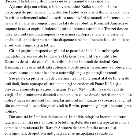
(Procesul la fel) şi că structura sa nu este piramidală, ci circulară.
Aşa cum deja am arătat, a fost o vreme când Kafka s-a arătat foarte
preocupat de problemele muncitorilor. Faptul acesta se reflectă pe de o parte
în critica vehementă adusă de scriitor mecanizării şi muncii neîntrerupte, iar
pe de altă parte în compasiunea lui faţă de cei obidiţi. Romanul America se
impune la acest capitol, îndeosebi prin dureroasa istorisire a Terezei despre
mizeria cruntă îndurată împreună cu mama ei, după ce tata le părăsise pe
amândouă, apoi despre cumplita disperare a mamei, încheiată cu sinuciderea
ei sub ochii îngroziţi ai fetiţei.
Citind paginile respective, gîndul te poartă de îndată la suferinţele
micuţelor personaje ale lui Charles Dickens, la umiliţii şi obidiţii lui
Dostoievski şi – de ce nu? – la teribila foame îndurată de tânărul Knut
Hamsun, ce ne este înfăţişată cutremurător de precis în romanul autobiografic
cu acest nume acuzator la adresa autorităţilor şi a potentaţilor vremii.
Sau poate că profetismul de care aminteam a funcţionat atât de bine şi de
astă dată, încât aproape că suntem tentaţi să credem că Franz Kafka şi-a
prevăzut enormele privaţiuni din anii 1923-1924 – ultimii săi doi ani de
viaţă, când diminuarea drastică a pensiei din cauza devalorizării monedei, l-a
obligat să ceară ajutorul familiei. Iar ajutorul nu întârzie să sosească: unchiul
său ce era medic, se grăbeşte să vină la Berlin, pentru a-şi îngriji nepotul grav
bolnav.
Din această întâmplare deducem că, în pofida relaţiilor încordate dintre
tată şi fiu, familia nu i-a întors rebelului spatele, deci nu s-a repetat inumana
corecţie administrată lui Baruch Spinoza de către familia acestuia şi
coreligionari, deopotrivă indignaţi că el se încăpăţâna să caute cu