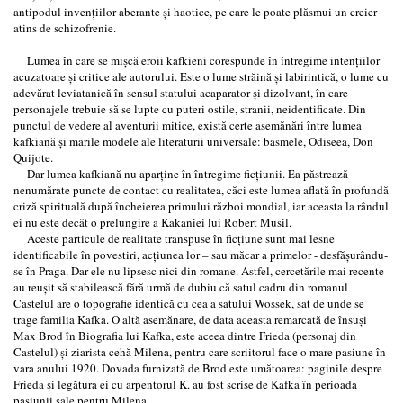
antipodul invenţiilor aberante şi haotice, pe care le poate plăsmui un creier
atins de schizofrenie.
Lumea în care se mişcă eroii kafkieni corespunde în întregime intenţiilor
acuzatoare şi critice ale autorului. Este o lume străină şi labirintică, o lume cu
adevărat leviatanică în sensul statului acaparator şi dizolvant, în care
personajele trebuie să se lupte cu puteri ostile, stranii, neidentificate. Din
punctul de vedere al aventurii mitice, există certe asemănări între lumea
kafkiană şi marile modele ale literaturii universale: basmele, Odiseea, Don
Quijote.
Dar lumea kafkiană nu aparţine în întregime ficţiunii. Ea păstrează
nenumărate puncte de contact cu realitatea, căci este lumea aflată în profundă
criză spirituală după încheierea primului război mondial, iar aceasta la rândul
ei nu este decât o prelungire a Kakaniei lui Robert Musil.
Aceste particule de realitate transpuse în ficţiune sunt mai lesne
identificabile în povestiri, acţiunea lor – sau măcar a primelor - desfăşurându-
se în Praga. Dar ele nu lipsesc nici din romane. Astfel, cercetările mai recente
au reuşit să stabilească fără urmă de dubiu că satul cadru din romanul
Castelul are o topografie identică cu cea a satului Wossek, sat de unde se
trage familia Kafka. O altă asemănare, de data aceasta remarcată de însuşi
Max Brod în Biografia lui Kafka, este aceea dintre Frieda (personaj din
Castelul) şi ziarista cehă Milena, pentru care scriitorul face o mare pasiune în
vara anului 1920. Dovada furnizată de Brod este umătoarea: paginile despre
Frieda şi legătura ei cu arpentorul K. au fost scrise de Kafka în perioada
pasiunii sale pentru Milena...