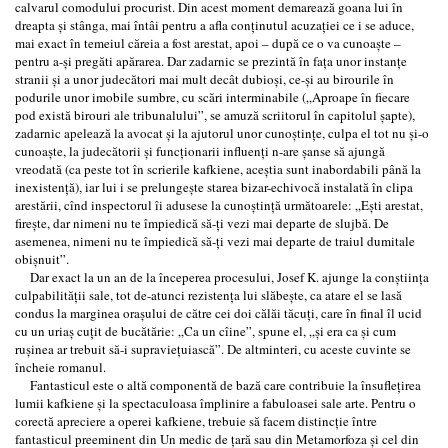
calvarul comodului procurist. Din acest moment demarează goana lui în
dreapta şi stânga, mai întâi pentru a afla conţinutul acuzaţiei ce i se aduce,
mai exact în temeiul căreia a fost arestat, apoi – după ce o va cunoaşte –
pentru a-şi pregăti apărarea. Dar zadarnic se prezintă în faţa unor instanţe
stranii şi a unor judecători mai mult decât dubioşi, ce-şi au birourile în
podurile unor imobile sumbre, cu scări interminabile („Aproape în fiecare
pod există birouri ale tribunalului”, se amuză scriitorul în capitolul şapte),
zadarnic apelează la avocat şi la ajutorul unor cunoştinţe, culpa el tot nu şi-o
cunoaşte, la judecătorii şi funcţionarii influenţi n-are şanse să ajungă
vreodată (ca peste tot în scrierile kafkiene, aceştia sunt inabordabili până la
inexistenţă), iar lui i se prelungeşte starea bizar-echivocă instalată în clipa
arestării, cînd inspectorul îi adusese la cunoştinţă următoarele: „Eşti arestat,
fireşte, dar nimeni nu te împiedică să-ţi vezi mai departe de slujbă. De
asemenea, nimeni nu te împiedică să-ţi vezi mai departe de traiul dumitale
obişnuit”.
Dar exact la un an de la începerea procesului, Josef K. ajunge la conştiinţa
culpabilităţii sale, tot de-atunci rezistenţa lui slăbeşte, ca atare el se lasă
condus la marginea oraşului de către cei doi călăi tăcuţi, care în final îl ucid
cu un uriaş cuţit de bucătărie: „Ca un cîine”, spune el, „şi era ca şi cum
ruşinea ar trebuit să-i supravieţuiască”. De altminteri, cu aceste cuvinte se
încheie romanul.
Fantasticul este o altă componentă de bază care contribuie la însufleţirea
lumii kafkiene şi la spectaculoasa împlinire a fabuloasei sale arte. Pentru o
corectă apreciere a operei kafkiene, trebuie să facem distincţie între
fantasticul preeminent din Un medic de ţară sau din Metamorfoza şi cel din