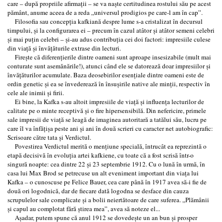
care – după propriile afirmaţii – se va naşte certitudinea rostului său pe acest
pământ, anume aceea de a reda „universul prodigios pe care-l am în cap”.
Filosofia sau concepţia kafkiană despre lume s-a cristalizat în decursul
timpului, şi la configurarea ei – precum în cazul atâtor şi atâtor semeni celebri
şi mai puţin celebri – şi-au adus contribuţia cei doi factori: impresiile culese
din viaţă şi învăţăturile extrase din lecturi.
Fireşte că diferenţierile dintre oameni sunt aproape insesizabile (mult mai
conturate sunt asemănările!), atunci când ele se datorează doar impresiilor şi
învăţăturilor acumulate. Baza deosebirilor esenţiale dintre oameni este de
ordin genetic şi ea se învederează în însuşirile native ale minţii, respectiv în
cele ale inimii şi firii.
Ei bine, la Kafka s-au altoit impresiile de viaţă şi influenţa lecturilor de
calitate pe o minte receptivă şi o fire hipersensibilă. Din nefericire, primele
sale impresii de viaţă se leagă de imaginea autoritară a tatălui său, lucru pe
care îl va înfăţişa peste ani şi ani în două scrieri cu caracter net autobiografic:
Scrisoare către tata şi Verdictul.
Povestirea Verdictul merită o menţiune specială, întrucât ea reprezintă o
etapă decisivă în evoluţia artei kafkiene, cu toate că a fost scrisă într-o
singură noapte: cea dintre 22 şi 23 septembrie 1912. Cu o lună în urmă, în
casa lui Max Brod se petrecuse un alt eveniment important din viaţa lui
Kafka – o cunoscuse pe Felice Bauer, cea care până în 1917 avea să-i fie de
două ori logodnică, dar de fiecare dată logodna se desface din cauza
scrupulelor sale complicate şi a bolii neiertătoare de care suferea. „Plămânii
şi capul au complotat fără ştirea mea”, avea să noteze el...
Aşadar, putem spune că anul 1912 se dovedeşte un an bun şi prosper