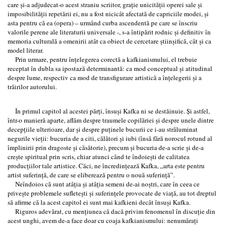
care şi-a adjudecat-o acest straniu scriitor, graţie unicităţii operei sale şi
imposibilităţii repetării ei, nu a fost nicicât afectată de capriciile modei, şi
asta pentru că ea (opera) – urmând curba ascendentă pe care se înscriu
valorile perene ale literaturii universale -, s-a întipărit rodnic şi definitiv în
memoria culturală a omenirii atât ca obiect de cercetare ştiinşifică, cât şi ca
model literar.
Prin urmare, pentru înţelegerea corectă a kafkianismului, el trebuie
receptat în dubla sa ipostază determinantă: ca mod conceptual şi atitudinal
despre lume, respectiv ca mod de transfigurare artistică a înţelegerii şi a
trăirilor autorului.
În primul capitol al acestei părţi, însuşi Kafka ni se destăinuie. Şi astfel,
într-o manieră aparte, aflăm despre traumele copilăriei şi despre unele dintre
decepţiile ulterioare, dar şi despre puţinele bucurii ce i-au străluminat
negurile vieţii: bucuria de a citi, călători şi iubi (însă fără norocul rotund al
împlinirii prin dragoste şi căsătorie), precum şi bucuria de-a scrie şi de-a
creşte spiritual prin scris, chiar atunci când te îndoieşti de calitatea
producţiilor tale artistice. Căci, ne încredinţează Kafka, „arta este pentru
artist suferinţă, de care se eliberează pentru o nouă suferinţă”.
Neîndoios că sunt atâţia şi atâţia semeni de-ai noştri, care în ceea ce
priveşte problemele sufleteşti şi suferinţele provocate de viaţă, au tot dreptul
să afirme că la acest capitol ei sunt mai kafkieni decât însuşi Kafka.
Riguros adevărat, cu menţiunea că dacă privim fenomenul în discuţie din
acest unghi, avem de-a face doar cu coaja kafkianismului: nenumăraţi