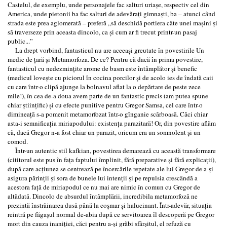
Castelul, de exemplu, unde personajele fac salturi uriaşe, respectiv cel din
America, unde pietonii ba fac salturi de adevăraţi gimnaşti, ba – atunci când
strada este prea aglomerată – preferă „să deschidă portiera câte unei maşini şi
să traverseze prin aceasta dincolo, ca şi cum ar fi trecut printr-un pasaj
public...”
La drept vorbind, fantasticul nu are aceeaşi greutate în povestirile Un
medic de ţară şi Metamorfoza. De ce? Pentru că dacă în prima povestire,
fantasticul cu nedezminţite arome de basm este întâmplător şi benefic
(medicul loveşte cu piciorul în cocina porcilor şi de acolo ies de îndată caii
cu care într-o clipă ajunge la bolnavul aflat la o depărtare de peste zece
mile!), în cea de-a doua avem parte de un fantastic precis (am putea spune
chiar ştiinţific) şi cu efecte punitive pentru Gregor Samsa, cel care într-o
dimineaţă s-a pomenit metamorfozat într-o gînganie scârboasă. Căci chiar
asta-i semnificaţia miriapodului: existenţa parazitară! Or, din povestire aflăm
că, dacă Gregor n-a fost chiar un parazit, oricum era un somnolent şi un
comod.
Într-un autentic stil kafkian, povestirea demarează cu această transformare
(cititorul este pus în faţa faptului împlinit, fără preparative şi fără explicaţii),
după care acţiunea se centrează pe încercările repetate ale lui Gregor de a-şi
asigura părinţii şi sora de bunele lui intenţii şi pe repulsia crescândă a
acestora faţă de miriapodul ce nu mai are nimic în comun cu Gregor de
altădată. Dincolo de absurdul întâmplării, incredibila metamorfoză ne
prezintă înstrăinarea dusă până la coşmar şi halucinant. Într-adevăr, situaţia
reintră pe făgaşul normal de-abia după ce servitoarea îl descoperă pe Gregor
mort din cauza inaniţiei, căci pentru a-şi grăbi sfârşitul, el refuză cu