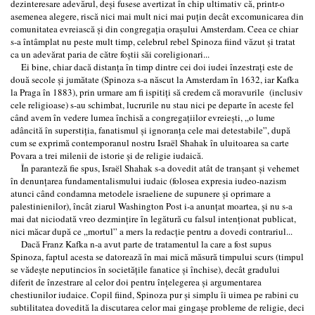
dezinteresare adevărul, deşi fusese avertizat în chip ultimativ că, printr-o
asemenea alegere, riscă nici mai mult nici mai puţin decât excomunicarea din
comunitatea evreiască şi din congregaţia oraşului Amsterdam. Ceea ce chiar
s-a întâmplat nu peste mult timp, celebrul rebel Spinoza fiind văzut şi tratat
ca un adevărat paria de către foştii săi coreligionari...
Ei bine, chiar dacă distanţa în timp dintre cei doi iudei înzestraţi este de
două secole şi jumătate (Spinoza s-a născut la Amsterdam în 1632, iar Kafka
la Praga în 1883), prin urmare am fi ispitiţi să credem că moravurile (inclusiv
cele religioase) s-au schimbat, lucrurile nu stau nici pe departe în aceste fel
când avem în vedere lumea închisă a congregaţiilor evreieşti, „o lume
adâncită în superstiţia, fanatismul şi ignoranţa cele mai detestabile”, după
cum se exprimă contemporanul nostru Israël Shahak în uluitoarea sa carte
Povara a trei milenii de istorie şi de religie iudaică.
În paranteză fie spus, Israël Shahak s-a dovedit atât de tranşant şi vehemet
în denunţarea fundamentalismului iudaic (folosea expresia iudeo-nazism
atunci când condamna metodele israeliene de supunere şi oprimare a
palestinienilor), încât ziarul Washington Post i-a anunţat moartea, şi nu s-a
mai dat niciodată vreo dezminţire în legătură cu falsul intenţionat publicat,
nici măcar după ce „mortul” a mers la redacţie pentru a dovedi contrariul...
Dacă Franz Kafka n-a avut parte de tratamentul la care a fost supus
Spinoza, faptul acesta se datorează în mai mică măsură timpului scurs (timpul
se vădeşte neputincios în societăţile fanatice şi închise), decât gradului
diferit de înzestrare al celor doi pentru înţelegerea şi argumentarea
chestiunilor iudaice. Copil fiind, Spinoza pur şi simplu îi uimea pe rabini cu
subtilitatea dovedită la discutarea celor mai gingaşe probleme de religie, deci