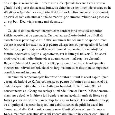
obstinaţie să mănânce în ultimele zile ale vieţii sale larvare. Fără a se mai
gândi la cel plecat din această lume, ba chiar cu un sentiment de uşurare că în
sfârşit au scăpat de pacoste, părinţii şi fiica ies la plimbare, ocazie cu care ei
observă că fata este numai bună de măritat, prin urmare trebuie să-i găsească
un soţ bun. Deci viaţa merge mai departe...
*
Cel de-al doilea element narativ, care conferă forţă artistică scrierilor
kafkiene, este dat de personaje. Cu precizarea că este destul de dificil să
caracterizezi personajele lui Kafka, nu numai fiindcă nu ni se spune nimic
despre aspectul lor exterior, ci şi pentru că, aşa cum cu justeţe afirmă Romul
Munteanu , „personajele kafkiene sunt metafore, create prin referinţă la
familie, societate şi legile ei apăsătoare, sau la întregul univers”. Din acest
motiv, cele mai multe dintre ele n-au nume, sau – mă rog – se cheamă
Beţivul, Maestrul foamei, K., Josef K., şi asta întrucât respectivul apelativ
vizează un individ simbol, ale cărui largi valenţe sunt destinate să sugereze
condiţia umană în general.
Dar nici măcar personajele botezate de autor nu sunt la acest capitol prea
cuşere, de îndată ce Kafka recunoaşte că pentru atribuirea unor nume, el s-a
dedat la speculaţii cabalistice. Astfel, în Jurnalul din februarie 1913 el
consemnează că „Georg are acelaşi număr de litere ca Franz. În Bendemann –
mann nu e decât o întărire a lui Bende, care are acelaşi număr de litere ca şi
Kafka şi vocala e se repetă în acelaşi loc ca a în Kafka.” Cu certitudine că şi
cu alt prilej el s-a pretat la speculaţii cabalistice, ca de pildă în cazul lui
Samsa, eroul din Metamorfoza, unde se evidenţiază aceeaşi asemănare cu
Kafka, mai precis cu atmosfera apăsătoare din familie în vremea copilăriei şi