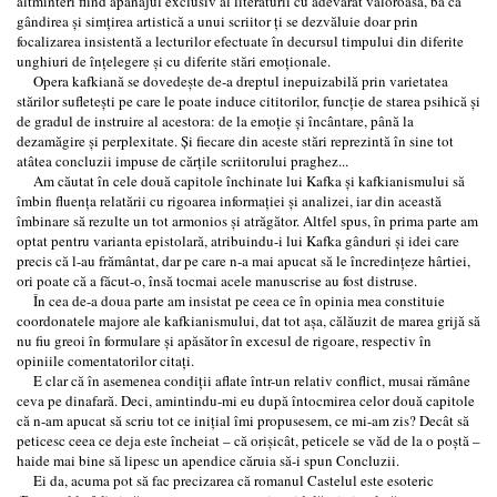
altminteri fiind apanajul exclusiv al literaturii cu adevărat valoroasă, ba că
gândirea şi simţirea artistică a unui scriitor ţi se dezvăluie doar prin
focalizarea insistentă a lecturilor efectuate în decursul timpului din diferite
unghiuri de înţelegere şi cu diferite stări emoţionale.
Opera kafkiană se dovedeşte de-a dreptul inepuizabilă prin varietatea
stărilor sufleteşti pe care le poate induce cititorilor, funcţie de starea psihică şi
de gradul de instruire al acestora: de la emoţie şi încântare, până la
dezamăgire şi perplexitate. Şi fiecare din aceste stări reprezintă în sine tot
atâtea concluzii impuse de cărţile scriitorului praghez...
Am căutat în cele două capitole închinate lui Kafka şi kafkianismului să
îmbin fluenţa relatării cu rigoarea informaţiei şi analizei, iar din această
îmbinare să rezulte un tot armonios şi atrăgător. Altfel spus, în prima parte am
optat pentru varianta epistolară, atribuindu-i lui Kafka gânduri şi idei care
precis că l-au frământat, dar pe care n-a mai apucat să le încredinţeze hârtiei,
ori poate că a făcut-o, însă tocmai acele manuscrise au fost distruse.
În cea de-a doua parte am insistat pe ceea ce în opinia mea constituie
coordonatele majore ale kafkianismului, dat tot aşa, călăuzit de marea grijă să
nu fiu greoi în formulare şi apăsător în excesul de rigoare, respectiv în
opiniile comentatorilor citaţi.
E clar că în asemenea condiţii aflate într-un relativ conflict, musai rămâne
ceva pe dinafară. Deci, amintindu-mi eu după întocmirea celor două capitole
că n-am apucat să scriu tot ce iniţial îmi propusesem, ce mi-am zis? Decât să
peticesc ceea ce deja este încheiat – că orişicât, peticele se văd de la o poştă –
haide mai bine să lipesc un apendice căruia să-i spun Concluzii.
Ei da, acuma pot să fac precizarea că romanul Castelul este esoteric