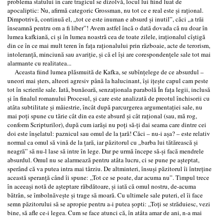
problema statului în care tragicul se dizolvă, locul lui fiind luat de
apocaliptic: Nu, afirmă categoric Grossman, nu tot ce e real este şi raţional.
Dimpotrivă, continuă el, „tot ce este inuman e absurd şi inutil”, căci „a trăi
înseamnă pentru om a fi liber”! Avem astfel încă o dată dovada că nu doar în
lumea kafkiană, ci şi în lumea noastră cea de toate zilele, iraţionalul cîştigă
din ce în ce mai mult teren în faţa raţionalului prin războaie, acte de terorism,
intoleranţă, minciună sau avariţie, şi că el îşi are corespondenţele sale tot mai
alarmante cu realitatea...
Aceasta fiind lumea plăsmuită de Kafka, se subînţelege de ce absurdul –
uneori mai şters, alteori agresiv până la halucinant, îşi iţeşte capul cam peste
tot în scrierile sale. Iată, bunăoară, senzaţionala parabolă În faţa legii, inclusă
şi în finalul romanului Procesul, şi care este analizată de preotul închisorii cu
atâta subtilitate şi măiestrie, încât după parcurgerea argumentaţiei sale, nu
mai poţi spune cu tărie cât din ea este absurd şi cât raţional (sau, mă rog,
conform Scripturilor), după cum iarăşi nu poţi să-ţi dai seama care dintre cei
doi este înşelatul: paznicul sau omul de la ţară! Căci – nu-i aşa? – este relativ
normal ca omul să vină de la ţară, iar păzitorul cu „barba lui tătărească şi
neagră” să nu-l lase să intre în lege. Dar pe urmă începe să-şi facă mendrele
absurdul. Omul nu se alarmează pentru atâta lucru, ci se pune pe aşteptat,
sperând că va putea intra mai târziu. De altminteri, însuşi păzitorul îi întreţine
această speranţă când îi spune: „Tot ce se poate, dar acuma nu”. Timpul trece
în aceeaşi notă de aşteptare răbdătoare, şi iată că omul nostru, de-acuma
bătrân, se îmbolnăveşte şi trage să moară. Cu ultimele sale puteri, el îi face
semn păzitorului să se apropie pentru a-i putea şopti: „Toţi se străduiesc, vezi
bine, să afle ce-i legea. Cum se face atunci că, în atâta amar de ani, n-a mai