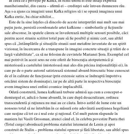
În ceea ce-l priveşte pe Kafka, în ochii unora el este însăşi expresia
maniheismului, din cauza – afirmă ei – credinţei sale într-un dumnezeu rău.
Aşa s-a ajuns ca imaginii unui Kafka religios să i se opună imaginea unui
Kafka eretic, ba chiar nihilist...
Este de la sine înţeles că dincolo de aceste interpretări mai mult sau mai
puţin juste, persistă coordonatele artei kafkiene – simbolurile şi ficţiunile
sale absconse, în spatele cărora se învederează multiple sensuri posibile, căci
pentru acest straniu scriitor totul pare să fie posibil şi nimic cert, sau altfel
spus că „întâmplările şi situaţiile stranii sunt metafore inventate de un spirit
vizionar, în încercarea de a transpune în imagini concrete situaţii şi trăiri de o
largă valabilitate”, ca să ne folosim de cuvintele Marianei Şora. Exemplul cel
mai potrivit în acest sens ne este oferit de birocraţia atotputernică şi
misterioasă a castelului (misterioasă mai ales din pricina iraţionalităţii ei), în
care pe de o parte autorul satirizează sistemul absurd-birocratic bine cunoscut
de el în calitate de funcţionar (prin extensie satira se îndreaptă împotriva
oricărui sistem de dominaţie), iar pe de altă parte în respectiva birocraţie
avem imaginea unei ordini cosmice implacabilă.
Odată construită, lumea kafkiană trebuie admisă aşa cum a conceput-o
demiurgul ei, adică o lume absurdă, în care după desacralizare, ordinea
transcendentă şi raţiunea nu mai au ce căuta. Într-o astfel de lume este un
nonsens total să ne întrebăm în ce măsură este adevărată aserţiunea hegeliană
care susţine că tot ce-i real este şi raţional. Cel mult putem răspunde în
maniera lui Vasili Grossman, atunci când el, în celebra povestire Panta rhei
(Totul curge) abordează problema statului întemeiat de Lenin şi apoi
construit de Stalin – problema statului opresor şi fără libertate, sau altfel spus