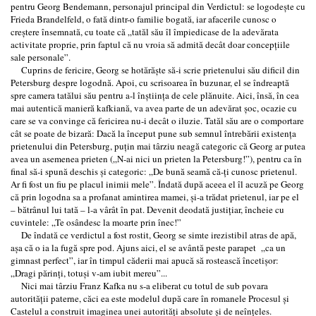
pentru Georg Bendemann, personajul principal din Verdictul: se logodeşte cu
Frieda Brandelfeld, o fată dintr-o familie bogată, iar afacerile cunosc o
creştere însemnată, cu toate că „tatăl său îl împiedicase de la adevărata
activitate proprie, prin faptul că nu vroia să admită decât doar concepţiile
sale personale”.
Cuprins de fericire, Georg se hotărăşte să-i scrie prietenului său dificil din
Petersburg despre logodnă. Apoi, cu scrisoarea în buzunar, el se îndreaptă
spre camera tatălui său pentru a-l înştiinţa de cele plănuite. Aici, însă, în cea
mai autentică manieră kafkiană, va avea parte de un adevărat şoc, ocazie cu
care se va convinge că fericirea nu-i decât o iluzie. Tatăl său are o comportare
cât se poate de bizară: Dacă la început pune sub semnul întrebării existenţa
prietenului din Petersburg, puţin mai târziu neagă categoric că Georg ar putea
avea un asemenea prieten („N-ai nici un prieten la Petersburg!”), pentru ca în
final să-i spună deschis şi categoric: „De bună seamă că-ţi cunosc prietenul.
Ar fi fost un fiu pe placul inimii mele”. Îndată după aceea el îl acuză pe Georg
că prin logodna sa a profanat amintirea mamei, şi-a trădat prietenul, iar pe el
– bătrânul lui tată – l-a vârât în pat. Devenit deodată justiţiar, încheie cu
cuvintele: „Te osândesc la moarte prin înec!”
De îndată ce verdictul a fost rostit, Georg se simte irezistibil atras de apă,
aşa că o ia la fugă spre pod. Ajuns aici, el se avântă peste parapet „ca un
gimnast perfect”, iar în timpul căderii mai apucă să rostească încetişor:
„Dragi părinţi, totuşi v-am iubit mereu”...
Nici mai târziu Franz Kafka nu s-a eliberat cu totul de sub povara
autorităţii paterne, căci ea este modelul după care în romanele Procesul şi
Castelul a construit imaginea unei autorităţi absolute şi de neînţeles.