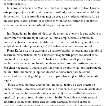
concepută de el...
Iar apropierea făcută de Marthe Robert între arpentorul K. şi Don Quijote
este pe deplin justificată: ambii sunt eroi solitari, care se lansează – fără a fi
deloc eroici – în aventuri de care nici un eşec nu-i vindecă; rătăcirile lor au
un scop precis, deşi absurd, şi le apare ca vital, iar cititorilor ca o nebunie;
realismul se aliază cu fantasticul, tragicul cu comicul.
*
În sfârşit, dar nu în ultimul rând, cel de-al treilea element la care trebuie să
facem referire este limbajul kafkian: o limbă simplă, clară şi epurată de
preţiozitătăţi sau ornamente inutile, care te duce de îndată cu gândul la marii
artişti ai cuvântului, preocupaţi până la obsesie de puritatea expresiei.
Franz Kafka este prin excelenţă un scriitor citadin, interesat mai degrabă să
descrie mizeria mahalalelor şi a uriaşelor magherniţe pragheze, decât să se
lase furat de peisajele naturii. Cu toate că a călătorit mult şi a menţinut
legături strânse cu natura locului unde se vedea purtat de destin (o vreme a
fost chiar vegetarian), opera sa conţine extrem de puţine tablouri inspirate de
natură, stilul lui precis şi lapidar (deseori aidoma unei dări de seamă)
remarcându-se mai degrabă prin disecţii psihologice şi subtile comentarii
logice.
Poate tocmai datorită acestui fapt, frumosul tablou cu care practic se
încheie romanul America iese de îndată în evidenţă, ca cea mai detaliată dacă
nu chiar cea mai frumoasă descriere a unui colţ de natură din întreaga sa
operă: „În prima zi trecură printre munţi înalţi. Pereţii de stâncărie neagră-
albăstruie îşi aruncau înspre tren colţurile ascuţite. Scoţând capul pe
fereastră, căutai în zadar vârfurile acestor masive. Prin faţa ochilor se derulau