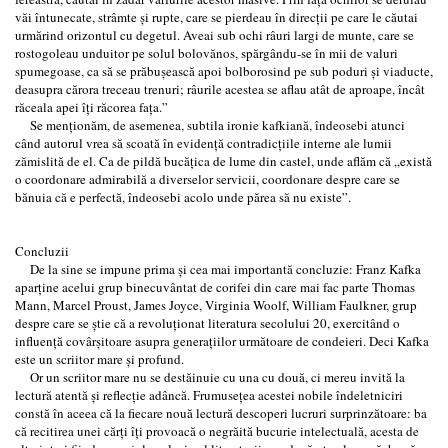
văi întunecate, strâmte şi rupte, care se pierdeau în direcţii pe care le căutai
urmărind orizontul cu degetul. Aveai sub ochi râuri largi de munte, care se
rostogoleau unduitor pe solul bolovănos, spărgându-se în mii de valuri
spumegoase, ca să se prăbuşească apoi bolborosind pe sub poduri şi viaducte,
deasupra cărora treceau trenuri; râurile acestea se aflau atât de aproape, încât
răceala apei îţi răcorea faţa.”
Se menţionăm, de asemenea, subtila ironie kafkiană, îndeosebi atunci
când autorul vrea să scoată în evidenţă contradicţiile interne ale lumii
zămislită de el. Ca de pildă bucăţica de lume din castel, unde aflăm că „există
o coordonare admirabilă a diverselor servicii, coordonare despre care se
bănuia că e perfectă, îndeosebi acolo unde părea să nu existe”.
Concluzii
De la sine se impune prima şi cea mai importantă concluzie: Franz Kafka
aparţine acelui grup binecuvântat de corifei din care mai fac parte Thomas
Mann, Marcel Proust, James Joyce, Virginia Woolf, William Faulkner, grup
despre care se ştie că a revoluţionat literatura secolului 20, exercitând o
influenţă covârşitoare asupra generaţiilor următoare de condeieri. Deci Kafka
este un scriitor mare şi profund.
Or un scriitor mare nu se destăinuie cu una cu două, ci mereu invită la
lectură atentă şi reflecţie adâncă. Frumuseţea acestei nobile îndeletniciri
constă în aceea că la fiecare nouă lectură descoperi lucruri surprinzătoare: ba
că recitirea unei cărţi îţi provoacă o negrăită bucurie intelectuală, acesta de