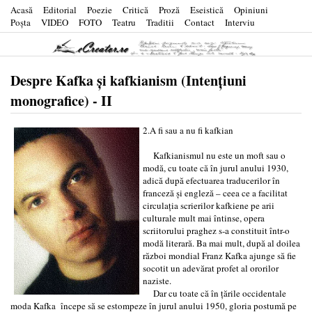
Acasă
Editorial
Poezie
Critică
Proză
Eseistică
Opiniuni
Poşta
VIDEO
FOTO
Teatru
Traditii
Contact
Interviu
Despre Kafka şi kafkianism (Intenţiuni
monografice) - II
2.A fi sau a nu fi kafkian
Kafkianismul nu este un moft sau o
modă, cu toate că în jurul anului 1930,
adică după efectuarea traducerilor în
franceză şi engleză – ceea ce a facilitat
circulaţia scrierilor kafkiene pe arii
culturale mult mai întinse, opera
scriitorului praghez s-a constituit într-o
modă literară. Ba mai mult, după al doilea
război mondial Franz Kafka ajunge să fie
socotit un adevărat profet al ororilor
naziste.
Dar cu toate că în ţările occidentale
moda Kafka începe să se estompeze în jurul anului 1950, gloria postumă pe