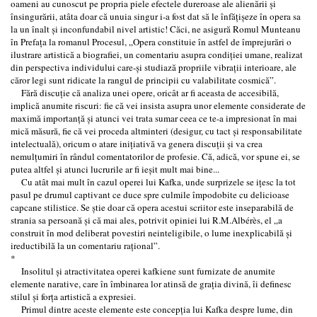
oameni au cunoscut pe propria piele efectele dureroase ale alienării şi
însingurării, atâta doar că unuia singur i-a fost dat să le înfăţişeze în opera sa
la un înalt şi inconfundabil nivel artistic! Căci, ne asigură Romul Munteanu
în Prefaţa la romanul Procesul, „Opera constituie în astfel de împrejurări o
ilustrare artistică a biografiei, un comentariu asupra condiţiei umane, realizat
din perspectiva individului care-şi studiază propriile vibraţii interioare, ale
căror legi sunt ridicate la rangul de principii cu valabilitate cosmică”.
Fără discuţie că analiza unei opere, oricât ar fi aceasta de accesibilă,
implică anumite riscuri: fie că vei insista asupra unor elemente considerate de
maximă importanţă şi atunci vei trata sumar ceea ce te-a impresionat în mai
mică măsură, fie că vei proceda altminteri (desigur, cu tact şi responsabilitate
intelectuală), oricum o atare iniţiativă va genera discuţii şi va crea
nemulţumiri în rândul comentatorilor de profesie. Că, adică, vor spune ei, se
putea altfel şi atunci lucrurile ar fi ieşit mult mai bine...
Cu atât mai mult în cazul operei lui Kafka, unde surprizele se iţesc la tot
pasul pe drumul captivant ce duce spre culmile împodobite cu delicioase
capcane stilistice. Se ştie doar că opera acestui scriitor este inseparabilă de
strania sa persoană şi că mai ales, potrivit opiniei lui R.M.Albérès, el „a
construit în mod deliberat povestiri neinteligibile, o lume inexplicabilă şi
ireductibilă la un comentariu raţional”.
*
Insolitul şi atractivitatea operei kafkiene sunt furnizate de anumite
elemente narative, care în îmbinarea lor atinsă de graţia divină, îi definesc
stilul şi forţa artistică a expresiei.
Primul dintre aceste elemente este concepţia lui Kafka despre lume, din