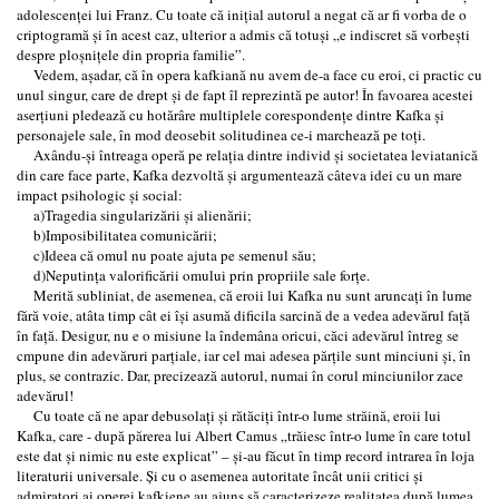
adolescenţei lui Franz. Cu toate că iniţial autorul a negat că ar fi vorba de o
criptogramă şi în acest caz, ulterior a admis că totuşi „e indiscret să vorbeşti
despre ploşniţele din propria familie”.
Vedem, aşadar, că în opera kafkiană nu avem de-a face cu eroi, ci practic cu
unul singur, care de drept şi de fapt îl reprezintă pe autor! În favoarea acestei
aserţiuni pledează cu hotărâre multiplele corespondenţe dintre Kafka şi
personajele sale, în mod deosebit solitudinea ce-i marchează pe toţi.
Axându-şi întreaga operă pe relaţia dintre individ şi societatea leviatanică
din care face parte, Kafka dezvoltă şi argumentează câteva idei cu un mare
impact psihologic şi social:
a)Tragedia singularizării şi alienării;
b)Imposibilitatea comunicării;
c)Ideea că omul nu poate ajuta pe semenul său;
d)Neputinţa valorificării omului prin propriile sale forţe.
Merită subliniat, de asemenea, că eroii lui Kafka nu sunt aruncaţi în lume
fără voie, atâta timp cât ei îşi asumă dificila sarcină de a vedea adevărul faţă
în faţă. Desigur, nu e o misiune la îndemâna oricui, căci adevărul întreg se
cmpune din adevăruri parţiale, iar cel mai adesea părţile sunt minciuni şi, în
plus, se contrazic. Dar, precizează autorul, numai în corul minciunilor zace
adevărul!
Cu toate că ne apar debusolaţi şi rătăciţi într-o lume străină, eroii lui
Kafka, care - după părerea lui Albert Camus „trăiesc într-o lume în care totul
este dat şi nimic nu este explicat” – şi-au făcut în timp record intrarea în loja
literaturii universale. Şi cu o asemenea autoritate încât unii critici şi
admiratori ai operei kafkiene au ajuns să caracterizeze realitatea după lumea