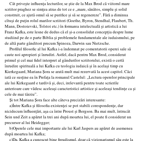
Cât priveşte influenţa lecturilor, se ştie de la Max Brod că viitorul mare
scriitor praghez se simţea atras de tot ce e „mare, sănătos, simplu şi solid
construit, ce ajută omul să se purifice şi să se regenereze”. Fără a diminua
cîtuşi de puţin rolul marilor scriitori (Goethe, Byron, Stendhal, Flaubert, Th.
Mann, Dostoievski, Tolstoi etc.) în formarea intelectuală şi artistică a lui
Franz Kafka, este lesne de dedus că el şi-a consolidat concepţia despre lume
studiind pe de o parte Biblia şi problemele fundamentale ale iudaismului, pe
de altă parte gânditori precum Spinoza, Darwin sau Nietzsche.
Profilul filosofic al lui Kafka i-a îndemnat pe comentatorii operei sale să
caute noi apropieri şi înrudiri. Astfel, dacă pentru Max Brod, considerat
primul şi cel mai fidel interpret al gândurilor scriitorului, există o certă
înrudire spirituală a lui Kafka cu teologia iudaică şi în acelaşi timp cu
Kierkegaard, Mariana Şora se arată mult mai rezervată la acest capitol. Căci
iată ce susţine ea în Prefaţa la romanul Castelul: „Lectura operelor principale
ale lui Kirkegaard e tardivă şi, deci, irelevantă pentru toate scrierile
anterioare care vădesc aceleaşi caracteristici artistice şi aceleaşi tendinţe ca şi
cele de mai târziu”.
Şi tot Mariana Şora face alte câteva precizări interesante:
a)Între Kafka şi filosofia existenţei se pot stabili corespondenţe, dar
nicidecum înfluenţări, aşa ca între Proust şi Bergson. Ba mai mult, întrucât
Sein und Zeit a apărut la trei ani după moartea lui, el poate fi considerat un
precursor al lui Heidegger;
b)Operele cele mai importante ale lui Karl Jaspers au apărut de asemenea
după moartea lui Kafka;
c)Da, Kafka a cunoscut bine freudismul, doar că vizionarismul său este la