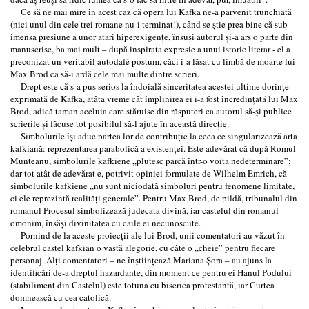
Ce să ne mai mire în acest caz că opera lui Kafka ne-a parvenit trunchiată
(nici unul din cele trei romane nu-i terminat!), când se ştie prea bine că sub
imensa presiune a unor atari hiperexigenţe, însuşi autorul şi-a ars o parte din
manuscrise, ba mai mult – după inspirata expresie a unui istoric literar - el a
preconizat un veritabil autodafé postum, căci i-a lăsat cu limbă de moarte lui
Max Brod ca să-i ardă cele mai multe dintre scrieri.
Drept este că s-a pus serios la îndoială sinceritatea acestei ultime dorinţe
exprimată de Kafka, atâta vreme cât împlinirea ei i-a fost încredinţată lui Max
Brod, adică taman aceluia care stăruise din răsputeri ca autorul să-şi publice
scrierile şi făcuse tot posibilul să-l ajute în această direcţie.
Simbolurile îşi aduc partea lor de contribuţie la ceea ce singularizează arta
kafkiană: reprezentarea parabolică a existenţei. Este adevărat că după Romul
Munteanu, simbolurile kafkiene „plutesc parcă într-o voită nedeterminare”;
dar tot atât de adevărat e, potrivit opiniei formulate de Wilhelm Emrich, că
simbolurile kafkiene „nu sunt niciodată simboluri pentru fenomene limitate,
ci ele reprezintă realităţi generale”. Pentru Max Brod, de pildă, tribunalul din
romanul Procesul simbolizează judecata divină, iar castelul din romanul
omonim, însăşi divinitatea cu căile ei necunoscute.
Pornind de la aceste proiecţii ale lui Brod, unii comentatori au văzut în
celebrul castel kafkian o vastă alegorie, cu câte o „cheie” pentru fiecare
personaj. Alţi comentatori – ne înştiinţează Mariana Şora – au ajuns la
identificări de-a dreptul hazardante, din moment ce pentru ei Hanul Podului
(stabiliment din Castelul) este totuna cu biserica protestantă, iar Curtea
domnească cu cea catolică.