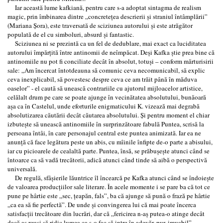
Iar această lume kafkiană, pentru care s-a adoptat sintagma de realism
magic, prin îmbinarea dintre „concreteţea descrierii şi straniul întâmplării”
(Mariana Şora), este traversată de sciziunea autorului şi este atrăgător
populată de el cu simboluri, absurd şi fantastic.
Sciziunea ni se prezintă ca un fel de dedublare, mai exact ca luciditatea
autorului împărţită între antinomii de neîmpăcat. Deşi Kafka ştie prea bine că
antinomiile nu pot fi conciliate decât în absolut, totuşi – conform mărturisirii
sale: „Am încercat întotdeauna să comunic ceva necomunicabil, să explic
ceva inexplicabil, să povestesc despre ceva ce am trăit până în măduva
oaselor” - el caută să unească contrariile cu ajutorul mijloacelor artistice,
celălalt drum pe care se poate ajunge în vecinătatea absolutului, bunăoară
aşa ca în Castelul, unde eforturile enigmaticului K. vizează mai degrabă
absolutizarea căutării decât căutarea absolutului. Şi pentru moment el chiar
izbuteşte să unească antinomiile în surprinzătoare fabulă Puntea, scrisă la
persoana întâi, în care personajul central este puntea animizată. Iar ea ne
anunţă că face legătura peste un abis, cu mîinile înfipte de-o parte a abisului,
iar cu picioarele de cealaltă parte. Puntea, însă, se prăbuşeşte atunci când se
întoarce ca să vadă trecătorii, adică atunci când tinde să aibă o perspectivă
universală.
De regulă, sfâşierile lăuntrice îl încearcă pe Kafka atunci când se îndoieşte
de valoarea producţiilor sale literare. În acele momente i se pare ba că tot ce
pune pe hârtie este „sec, ţeapăn, fals”, ba că ajunge să pună o frază pe hârtie
„ca ea să fie perfectă”. De unde şi convingerea lui că mai poate încerca
satisfacţii trecătoare din lucrări, dar că „fericirea n-aş putea-o atinge decât
dacă aş reuşi să ridic lumea ca s-o fac să intre în adevăr, pur, imuabil”.