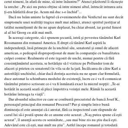
cerut nimeni, în afară de mine, să intre înăuntru?” Atunci păzitorul îi răcneşte
la ureche: „Pe aici nu putea obţine să intre nimeni altul, întrucât intrarea asta
ţi-era hărăzită doar ţie. Acum mă duc s-o închid”...
Dacă nu luăm aminte la faptul că evenimentele din Verdictul nu sunt decât
simptomele unei realităţi tragice mult mai adânci, atunci spiritul justiţiar al
tatălui nemulţumit de fiu ne apare deplasat, ba chiar absurd, iar gestul funest
al al lui Georg cu atât mai mult.
În aceeaşi categorie, să-i spunem şocantă, intră şi povestea tânărului Karl
Rossmannn din romanul America. E drept că tânărul Karl aspiră la
independenţă, însă primeşte de la unchiul său, senatorul şi omul de afaceri
american, o pedeapsă disproporţionat de mare în comparaţie cu banalitatea
culpei comise: Realmente el este izgonit de unchi, numai pentru că fără
consimţământul acestuia, se hotărăşte să-l viziteze pe Pollunder (om de
afaceri şi prieten cu senatorul) în vila sa de la ţară. Încălcarea de către Karl a
autorităţii unchiului, chiar dacă dorinţa acestuia nu ne apare clar formulată,
duce automat la schimbarea modului de existenţă, lucru ce-i va fi comunicat
tânărului printr-o scrisoare ce-i va fi înmânată exact la miezul nopţii: „Te-ai
hotărât în această seară să pleci împotriva voinţei mele. Rămâi la această
hotărâre întreaga ta viaţă”.
Dar absurdul năucitor cu care se confruntă procuristul de bancă Josef K.,
personajul principal din romanul Procesul? Pur şi simplu într-o bună
dimineaţa el este anunţat că-i arestat, fără ca inspectorul care răspunde de
cazul lui să-i poată spune de ce anume este acuzat: „N-aş putea spune că eşti
acuzat”, îl anunţă acesta cu seninătate, „sau mai bine zis nu ştiu dacă eşti.
Adevărul este că eşti, mai mult nu ştiu”. Astfel începe romanul şi totodată