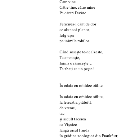
Care vine
Către tine, către mine
Pe cărări Divine.
Fericirea-i cânt de dor
ce alunecă planor,
fulg ușor
pe inimile robilor.
Când sosește te-ncălzește,
Te amețește,
Inima o răsucește…
Te zbați ca un pește!
În odaia cu orhidee ofilite
În odaia cu orhidee ofilite,
la fereastra prăfuită
de vreme,
tac
și ascult tăcerea
ca Vișniec
lângă ursul Panda
în grădina zoologică din Frankfurt;