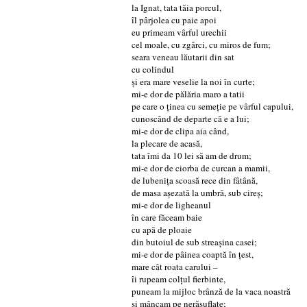
la Ignat, tata tăia porcul,
îl pârjolea cu paie apoi
eu primeam vârful urechii
cel moale, cu zgârci, cu miros de fum;
seara veneau lăutarii din sat
cu colindul
și era mare veselie la noi în curte;
mi-e dor de pălăria maro a tatii
pe care o ținea cu semeție pe vârful capului,
cunoscând de departe că e a lui;
mi-e dor de clipa aia când,
la plecare de acasă,
tata îmi da 10 lei să am de drum;
mi-e dor de ciorba de curcan a mamii,
de lubenița scoasă rece din fâtână,
de masa așezată la umbră, sub cireș;
mi-e dor de ligheanul
în care făceam baie
cu apă de ploaie
din butoiul de sub streașina casei;
mi-e dor de pâinea coaptă în țest,
mare cât roata carului –
îi rupeam colțul fierbinte,
puneam la mijloc brânză de la vaca noastră
și mâncam pe nerăsuflate;