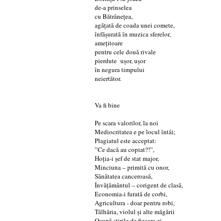
de-a prinselea
cu Bătrânețea,
agățată de coada unei comete,
înfășurată în muzica sferelor,
amețitoare
pentru cele două rivale
pierdute ușor, ușor
în negura timpului
neiertător.
Va fi bine
Pe scara valorilor, la noi
Mediocritatea e pe locul întâi;
Plagiatul este acceptat:
”Ce dacă au copiat?!”,
Hoția-i șef de stat major,
Minciuna – primită cu onor,
Sănătatea canceroasă,
Învățământul – corigent de clasă,
Economia-i furată de corbi,
Agricultura - doar pentru robi,
Tâlhăria, violul și alte măgării
Ocupă știrile de fiecare zi.