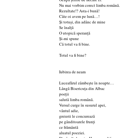
Nu mai vorbim corect limba română.
Rezultate!? Asta-i bună!
Câte oi avem pe lună…!
Și totuși, din adânc de mine
Se înalță
O utopică speranță
Și-mi spune
Că totul va fi bine.
Totul va fi bine?
Iubirea de neam
Luceafărul zâmbește în noapte…
Lângă Bisericuța din Albac
poeții
salută limba română.
Versul curge în susurul apei,
vântul adie,
greierii le concurează
pe gânditoarele frunți
ce frământă
aluatul poeziei.