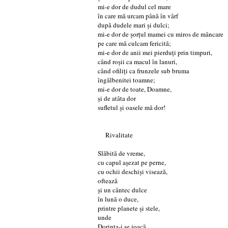
mi-e dor de dudul cel mare
în care mă urcam până în vârf
după dudele mari și dulci;
mi-e dor de șorțul mamei cu miros de mâncare
pe care mă culcam fericită;
mi-e dor de anii mei pierduți prin timpuri,
când roșii ca macul în lanuri,
când ofiliți ca frunzele sub bruma
îngălbenitei toamne;
mi-e dor de toate, Doamne,
și de atâta dor
sufletul și oasele mă dor!
Rivalitate
Slăbită de vreme,
cu capul așezat pe perne,
cu ochii deschiși visează,
oftează
și un cântec dulce
în lună o duce,
printre planete și stele,
unde
Dorința-i se joacă