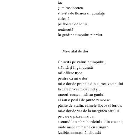
tac
și miros tăcerea
strivită de floarea singurătății
culcată
pe floarea de lotus
renăscută
în grădina timpului pierdut.
Mi-e atât de dor!
Chircită pe valurile timpului,
slăbită și îngândurată
mă ofilesc ușor
pentru că mi-e dor;
mi-e dor de prunele din curtea vecinului
la care priveam cu jind și,
uneori, reușeam să sar gardul
să iau o poală de prune zemoase
păzite de Stalin, câinele flocos și furios;
mi-e dor de via de la marginea satului
pe care o păzeam ziua,
ascunsă la umbra bordeiului din coceni,
unde mâncam pâine cu struguri
(zaibăr, ananas, tămâioasă)