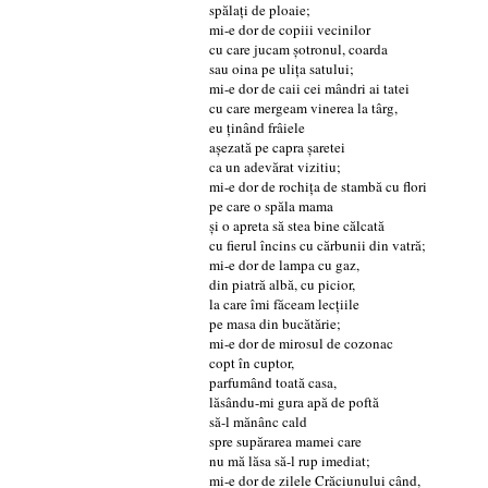
spălați de ploaie;
mi-e dor de copiii vecinilor
cu care jucam șotronul, coarda
sau oina pe ulița satului;
mi-e dor de caii cei mândri ai tatei
cu care mergeam vinerea la târg,
eu ținând frâiele
așezată pe capra șaretei
ca un adevărat vizitiu;
mi-e dor de rochița de stambă cu flori
pe care o spăla mama
și o apreta să stea bine călcată
cu fierul încins cu cărbunii din vatră;
mi-e dor de lampa cu gaz,
din piatră albă, cu picior,
la care îmi făceam lecțiile
pe masa din bucătărie;
mi-e dor de mirosul de cozonac
copt în cuptor,
parfumând toată casa,
lăsându-mi gura apă de poftă
să-l mănânc cald
spre supărarea mamei care
nu mă lăsa să-l rup imediat;
mi-e dor de zilele Crăciunului când,