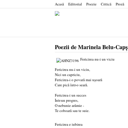
Acasă
Editorial
Poezie
Critică
Proză
Poezii de Marinela Belu-Capș
Fericirea nu-i un viciu
Fericirea nu-i un viciu,
Nici un capriciu,
Fericirea-i o povară mai ușoară
Care pică într-o seară.
Fericirea-i un succes
Într-un progres,
O nebunie arămie -
Te coboară sau te suie.
Fericirea e iubirea