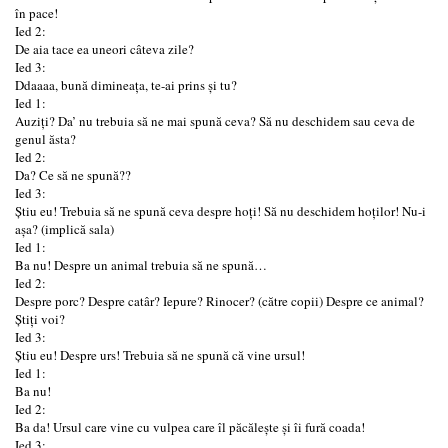
în pace!
Ied 2:
De aia tace ea uneori câteva zile?
Ied 3:
Ddaaaa, bună dimineața, te-ai prins și tu?
Ied 1:
Auziți? Da’ nu trebuia să ne mai spună ceva? Să nu deschidem sau ceva de
genul ăsta?
Ied 2:
Da? Ce să ne spună??
Ied 3:
Știu eu! Trebuia să ne spună ceva despre hoți! Să nu deschidem hoților! Nu-i
așa? (implică sala)
Ied 1:
Ba nu! Despre un animal trebuia să ne spună…
Ied 2:
Despre porc? Despre catâr? Iepure? Rinocer? (către copii) Despre ce animal?
Știți voi?
Ied 3:
Știu eu! Despre urs! Trebuia să ne spună că vine ursul!
Ied 1:
Ba nu!
Ied 2:
Ba da! Ursul care vine cu vulpea care îl păcălește și îi fură coada!
Ied 3: