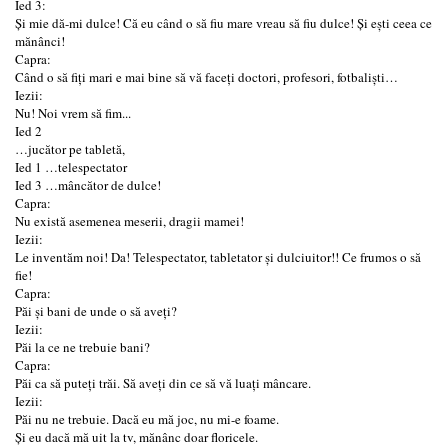
Ied 3:
Și mie dă-mi dulce! Că eu când o să fiu mare vreau să fiu dulce! Și ești ceea ce
mănânci!
Capra:
Când o să fiți mari e mai bine să vă faceți doctori, profesori, fotbaliști…
Iezii:
Nu! Noi vrem să fim...
Ied 2
…jucător pe tabletă,
Ied 1 …telespectator
Ied 3 …mâncător de dulce!
Capra:
Nu există asemenea meserii, dragii mamei!
Iezii:
Le inventăm noi! Da! Telespectator, tabletator și dulciuitor!! Ce frumos o să
fie!
Capra:
Păi și bani de unde o să aveți?
Iezii:
Păi la ce ne trebuie bani?
Capra:
Păi ca să puteți trăi. Să aveți din ce să vă luați mâncare.
Iezii:
Păi nu ne trebuie. Dacă eu mă joc, nu mi-e foame.
Și eu dacă mă uit la tv, mănânc doar floricele.