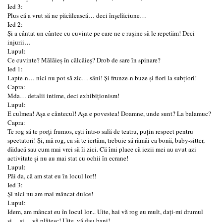
Ied 3:
Plus că a vrut să ne păcălească… deci înșelăciune…
Ied 2:
Și a cântat un cântec cu cuvinte pe care ne e rușine să le repetăm! Deci
injurii…
Lupul:
Ce cuvinte? Mălăieș în călcâieș? Drob de sare în spinare?
Ied 1:
Lapte-n… nici nu pot să zic… sâni! Și frunze-n buze și flori la subțiori!
Capra:
Mda… detalii intime, deci exhibiționism!
Lupul:
E culmea! Așa e cântecul! Așa e povestea! Doamne, unde sunt? La balamuc?
Capra:
Te rog să te porți frumos, ești într-o sală de teatru, puțin respect pentru
spectatori! Și, mă rog, ca să te iertăm, trebuie să rămâi ca bonă, baby-sitter,
dădacă sau cum mai vrei să îi zici. Că îmi place că iezii mei au avut azi
activitate și nu au mai stat cu ochii în ecrane!
Lupul:
Păi da, că am stat eu în locul lor!!
Ied 3:
Și nici nu am mai mâncat dulce!
Lupul:
Idem, am mâncat eu în locul lor... Uite, hai vă rog eu mult, dați-mi drumul
și… și… vă plătesc! Uite, vă dau bani!