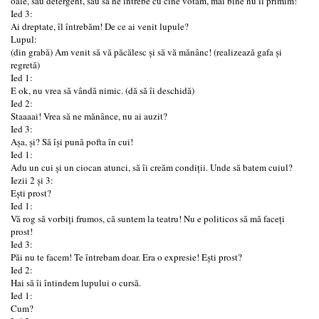
oale, sau detergent, sau sǎ ne întrebe cu cine votǎm, mai bine nu îl primim!
Ied 3:
Ai dreptate, îl întrebăm! De ce ai venit lupule?
Lupul:
(din grabǎ) Am venit să vă păcălesc și să vă mănânc! (realizeazǎ gafa şi
regretǎ)
Ied 1:
E ok, nu vrea să vândă nimic. (dă să îi deschidă)
Ied 2:
Staaaai! Vrea să ne mănânce, nu ai auzit?
Ied 3:
Așa, și? Să își pună pofta în cui!
Ied 1:
Adu un cui și un ciocan atunci, să îi creăm condiții. Unde să batem cuiul?
Iezii 2 și 3:
Ești prost?
Ied 1:
Vă rog să vorbiți frumos, că suntem la teatru! Nu e politicos să mă faceți
prost!
Ied 3:
Păi nu te facem! Te întrebam doar. Era o expresie! Ești prost?
Ied 2:
Hai să îi întindem lupului o cursă.
Ied 1:
Cum?