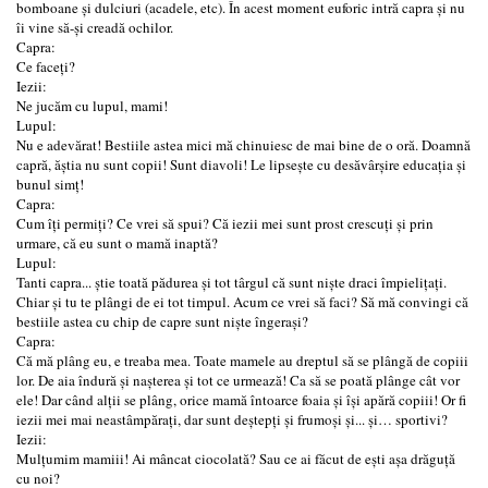
bomboane și dulciuri (acadele, etc). În acest moment euforic intră capra și nu
îi vine să-şi creadă ochilor.
Capra:
Ce faceți?
Iezii:
Ne jucăm cu lupul, mami!
Lupul:
Nu e adevărat! Bestiile astea mici mă chinuiesc de mai bine de o oră. Doamnă
capră, ăștia nu sunt copii! Sunt diavoli! Le lipsește cu desăvârșire educația și
bunul simț!
Capra:
Cum îți permiți? Ce vrei să spui? Că iezii mei sunt prost crescuți și prin
urmare, că eu sunt o mamă inaptă?
Lupul:
Tanti capra... știe toată pădurea și tot târgul că sunt niște draci împielițați.
Chiar şi tu te plângi de ei tot timpul. Acum ce vrei să faci? Să mă convingi că
bestiile astea cu chip de capre sunt niște îngerași?
Capra:
Că mă plâng eu, e treaba mea. Toate mamele au dreptul să se plângă de copiii
lor. De aia îndură și nașterea și tot ce urmează! Ca să se poată plânge cât vor
ele! Dar când alții se plâng, orice mamă întoarce foaia și își apără copiii! Or fi
iezii mei mai neastâmpărați, dar sunt deștepți și frumoși și... și… sportivi?
Iezii:
Mulțumim mamiii! Ai mâncat ciocolată? Sau ce ai făcut de ești așa drăguță
cu noi?