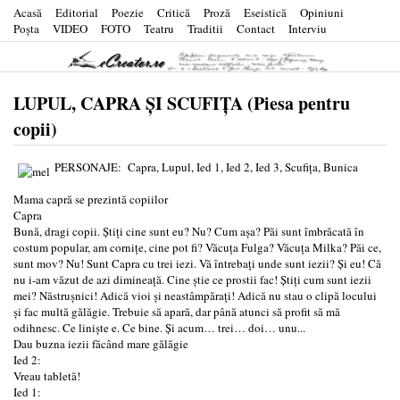
Acasă
Editorial
Poezie
Critică
Proză
Eseistică
Opiniuni
Poşta
VIDEO
FOTO
Teatru
Traditii
Contact
Interviu
LUPUL, CAPRA ȘI SCUFIȚA (Piesa pentru
copii)
PERSONAJE: Capra, Lupul, Ied 1, Ied 2, Ied 3, Scufița, Bunica
Mama capră se prezintă copiilor
Capra
Bună, dragi copii. Știți cine sunt eu? Nu? Cum așa? Păi sunt îmbrăcată în
costum popular, am cornițe, cine pot fi? Văcuța Fulga? Văcuța Milka? Păi ce,
sunt mov? Nu! Sunt Capra cu trei iezi. Vă întrebați unde sunt iezii? Și eu! Că
nu i-am văzut de azi dimineață. Cine știe ce prostii fac! Știți cum sunt iezii
mei? Năstrușnici! Adică vioi și neastâmpărați! Adică nu stau o clipă locului
și fac multă gălăgie. Trebuie să apară, dar până atunci să profit să mă
odihnesc. Ce liniște e. Ce bine. Și acum… trei… doi… unu...
Dau buzna iezii făcând mare gălăgie
Ied 2:
Vreau tabletă!
Ied 1: