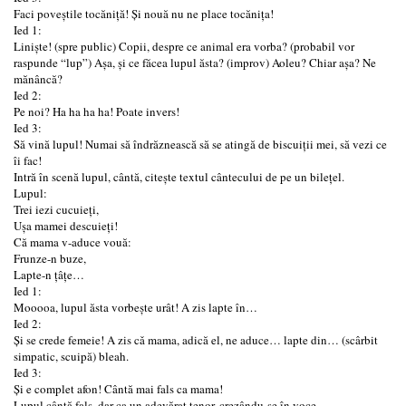
Faci poveștile tocăniță! Și nouă nu ne place tocănița!
Ied 1:
Liniște! (spre public) Copii, despre ce animal era vorba? (probabil vor
raspunde “lup”) Așa, și ce făcea lupul ăsta? (improv) Aoleu? Chiar așa? Ne
mănâncă?
Ied 2:
Pe noi? Ha ha ha ha! Poate invers!
Ied 3:
Să vină lupul! Numai să îndrăznească să se atingă de biscuiții mei, să vezi ce
îi fac!
Intră în scenă lupul, cântă, citeşte textul cântecului de pe un bileţel.
Lupul:
Trei iezi cucuieți,
Ușa mamei descuieți!
Că mama v-aduce vouă:
Frunze-n buze,
Lapte-n țâțe…
Ied 1:
Mooooa, lupul ăsta vorbește urât! A zis lapte în…
Ied 2:
Și se crede femeie! A zis cǎ mama, adică el, ne aduce… lapte din… (scârbit
simpatic, scuipă) bleah.
Ied 3:
Și e complet afon! Cântă mai fals ca mama!
Lupul cântă fals, dar ca un adevărat tenor, crezându-se în voce.