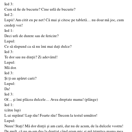
Ied 3:
Cum să fie de bucurie? Cine urlă de bucurie?
Ied 2:
Lupii! Am citit eu pe net! Că mai și citesc pe tabletă… nu doar mǎ joc, cum
credeți voi!
Ied 1:
Deci urli de durere sau de fericire?
Lupul:
Ce să răspund ca să nu îmi mai dați dulce?
Ied 3:
Te dor sau nu dinții? Zi adevărul!
Lupul:
Mă dor.
Ied 3:
Și ți-au apărut carii?
Lupul:
Da!
Ied 3:
Of… și îmi plăcea dulcele… Avea dreptate mama! (plânge)
Ied 1:
(către lup)
L-ai supărat! Lup rău! Foarte rău! Trecem la testul următor!
Lupul:
Nuuu! Stați! Mă dor dinții și am carii, dar nu de acum, de la dulcele vostru!
De mult, că nu m-am dus la dentist când eram mic și mă trimitea mama mea.