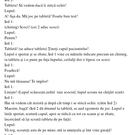
Tableta! Să vedem dacă îi strică ochii!
Lupul:
A! Așa da. Mă joc pe tabletă! Foarte bun test!
Ied 1:
(chirurg) Scoci! (cei 2 aduc scoci)
Lupul:
Pentru?
Ied 1:
Tabletă! (se aduce tableta) Țineți capul pacientului!
Lupul e speriat și se zbate, Ied 1 vine cu mâinile ridicate precum un chirurg,
ia tableta și i-o pune pe fața lupului, ceilalți doi o lipesc cu scoci.
Ied 1:
Foarfecă!
Lupul:
Nu mă tăiaaaaa! Te implor!
Ied 1:
Liniște! (Lupul scâncește,iedul taie scociul, lupul scoate un chițăit scurt)
Ied 1:
Hai să vedem cât rezistă și după cât timp i se strică ochii. (către Ied 2)
Maestre, bagă! (Ied 2 dă drumul la tabletă, se aud zgomote de joc. Lupul e
întâi speriat, scutură capul, apoi se ridică cu tot cu scaun și se zbate,
încercând să își scoată tableta de pe față).
Lupul:
Vă rog, scoateți asta de pe mine, mă ia amețeala și îmi vine greață!