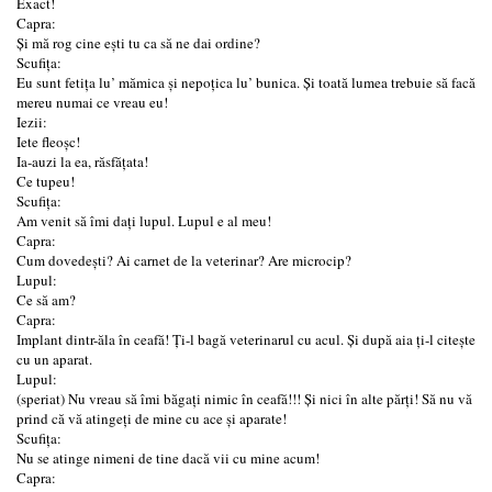
Exact!
Capra:
Și mă rog cine ești tu ca să ne dai ordine?
Scufița:
Eu sunt fetița lu’ mămica și nepoțica lu’ bunica. Și toată lumea trebuie să facă
mereu numai ce vreau eu!
Iezii:
Iete fleoșc!
Ia-auzi la ea, răsfățata!
Ce tupeu!
Scufița:
Am venit să îmi dați lupul. Lupul e al meu!
Capra:
Cum dovedești? Ai carnet de la veterinar? Are microcip?
Lupul:
Ce să am?
Capra:
Implant dintr-ăla în ceafă! Ți-l bagă veterinarul cu acul. Și după aia ți-l citește
cu un aparat.
Lupul:
(speriat) Nu vreau să îmi băgați nimic în ceafă!!! Și nici în alte părți! Să nu vă
prind că vă atingeți de mine cu ace și aparate!
Scufița:
Nu se atinge nimeni de tine dacă vii cu mine acum!
Capra: