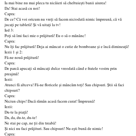
Ia mai bine nu mai pleca tu nicăieri să cheltuiești banii aiurea!
Da! Stai acasă cu noi!
Capra:
De ce? Că voi oricum nu vreți să facem niciodată nimic împreună, că vă
jucați pe tabletă! Și vă uitați la tv!
Ied 3:
Poți să îmi faci mie o prăjitură! Eu o să o mănânc!
Capra:
Nu îți fac prăjitură! Deja ai mâncat o cutie de bomboane și e încă dimineață!
Iezii 1 și 2:
Fă-ne nouă prăjitură!
Capra:
De parcă apucați să mâncați dulce vreodată când e fratele vostru prin
preajmă!
Iezii:
Atunci fă altceva! Fă-ne floricele și mâncăm toți! Sau chipsuri. Știi să faci
chipsuri?
Capra:
Niciun chips! Dacă rămân acasă facem curat! Împreună!
Iezii:
Du-te la piață!
Da, da, du-te, du-te!
Ne stai pe cap, ne ții din treabă!
Și nici nu faci prăjituri. Sau chipsuri! Nu ești bună de nimic!
Capra: