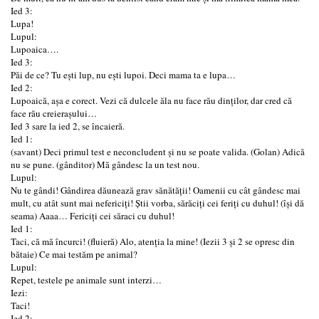
Ied 3:
Lupa!
Lupul:
Lupoaica….
Ied 3:
Păi de ce? Tu ești lup, nu ești lupoi. Deci mama ta e lupa…
Ied 2:
Lupoaică, așa e corect. Vezi că dulcele ăla nu face rău dinților, dar cred că
face rău creierașului…
Ied 3 sare la ied 2, se încaieră.
Ied 1:
(savant) Deci primul test e neconcludent și nu se poate valida. (Golan) Adică
nu se pune. (gânditor) Mă gândesc la un test nou.
Lupul:
Nu te gândi! Gândirea dăunează grav sănătății! Oamenii cu cât gândesc mai
mult, cu atât sunt mai nefericiți! Știi vorba, sărăciți cei feriți cu duhul! (își dă
seama) Aaaa… Fericiți cei săraci cu duhul!
Ied 1:
Taci, că mă încurci! (fluieră) Alo, atenția la mine! (Iezii 3 și 2 se opresc din
bătaie) Ce mai testăm pe animal?
Lupul:
Repet, testele pe animale sunt interzi…
Iezi:
Taci!
Ied 2: