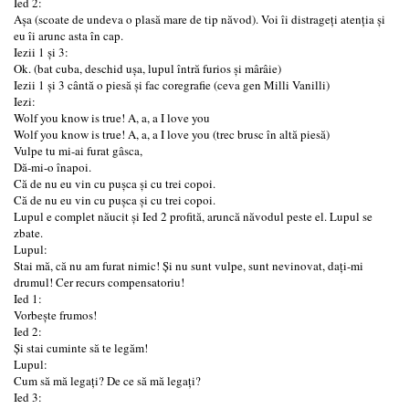
Ied 2:
Așa (scoate de undeva o plasă mare de tip năvod). Voi îi distrageți atenția și
eu îi arunc asta în cap.
Iezii 1 și 3:
Ok. (bat cuba, deschid ușa, lupul întră furios și mârâie)
Iezii 1 și 3 cântă o piesă și fac coregrafie (ceva gen Milli Vanilli)
Iezi:
Wolf you know is true! A, a, a I love you
Wolf you know is true! A, a, a I love you (trec brusc în altă piesă)
Vulpe tu mi-ai furat gâsca,
Dă-mi-o înapoi.
Că de nu eu vin cu pușca și cu trei copoi.
Că de nu eu vin cu pușca și cu trei copoi.
Lupul e complet năucit și Ied 2 profită, aruncă năvodul peste el. Lupul se
zbate.
Lupul:
Stai mă, că nu am furat nimic! Și nu sunt vulpe, sunt nevinovat, dați-mi
drumul! Cer recurs compensatoriu!
Ied 1:
Vorbește frumos!
Ied 2:
Și stai cuminte să te legăm!
Lupul:
Cum să mă legați? De ce să mă legați?
Ied 3: