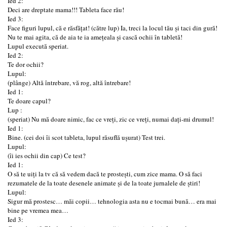
Ied 2:
Deci are dreptate mama!!! Tableta face rău!
Ied 3:
Face figuri lupul, că e răsfățat! (către lup) Ia, treci la locul tău și taci din gură!
Nu te mai agita, că de aia te ia amețeala și cască ochii în tabletă!
Lupul execută speriat.
Ied 2:
Te dor ochii?
Lupul:
(plânge) Altă întrebare, vă rog, altă întrebare!
Ied 1:
Te doare capul?
Lup :
(speriat) Nu mă doare nimic, fac ce vreți, zic ce vreți, numai dați-mi drumul!
Ied 1:
Bine. (cei doi îi scot tableta, lupul răsuflă ușurat) Test trei.
Lupul:
(îi ies ochii din cap) Ce test?
Ied 1:
O să te uiți la tv că să vedem dacă te prostești, cum zice mama. O să faci
rezumatele de la toate desenele animate și de la toate jurnalele de știri!
Lupul:
Sigur mă prostesc… măi copii… tehnologia asta nu e tocmai bună… era mai
bine pe vremea mea…
Ied 3: