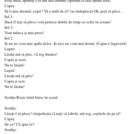
aveți milă, spuneți-i să îmi dea drumul (sperăm că sala spune asta)
Capra:
Să îi dau drumul, copii? Vă e milă de el? (se înduplecă) Ok, poți să pleci…
Ied 1:
Dacă îl lași să plece vom petrece dublu de timp cu ochii în ecrane!
Ied 3:
Vom mânca și mai prost!
Ied 2:
Și nu ne vom mai spăla deloc. Și nici nu vom mai dormi. (Capra e îngrozită)
Lupul:
Lăsăți-mă să plec, vă rog frumos!
Capra și iezii:
Nu te lăsăm!
Lupul:
Lăsați-mă să plec!
Capra și iezi:
Nu te lăsăm!
Scufița Roșie întră brusc în scenă
Scufița:
Lăsați-l să plece! (stupefacție) Luați-vă labele, mă rog, copitele de pe el!
Capra:
De ce? Că spui tu?
Scufița: