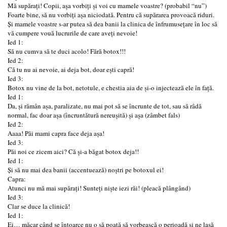
Mă supărați! Copii, așa vorbiți și voi cu mamele voastre? (probabil “nu”)
Foarte bine, să nu vorbiți așa niciodată. Pentru că supărarea provoacă riduri.
Și mamele voastre s-ar putea să dea banii la clinica de înfrumusețare în loc să
vă cumpere vouă lucrurile de care aveți nevoie!
Ied 1:
Să nu cumva să te duci acolo! Fără botox!!!
Ied 2:
Că tu nu ai nevoie, ai deja bot, doar ești capră!
Ied 3:
Botox nu vine de la bot, netotule, e chestia aia de și-o injectează ele în față.
Ied 1:
Da, și rămân așa, paralizate, nu mai pot să se încrunte de tot, sau să râdă
normal, fac doar așa (încruntătură nereușită) și așa (zâmbet fals)
Ied 2:
Aaaa! Păi mami capra face deja așa!
Ied 3:
Păi noi ce zicem aici? Că și-a băgat botox deja!!
Ied 1:
Și să nu mai dea banii (accentuează) noștri pe botoxul ei!
Capra:
Atunci nu mă mai supărați! Sunteți niște iezi răi! (pleacă plângând)
Ied 3:
Clar se duce la clinică!
Ied 1:
Ei… măcar când se întoarce nu o să poată să vorbească o perioadă și ne lasă