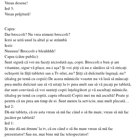
Vreau desene!
Ied 3:
Vreau prăjitură!
Capra:
Dar broccoli? Nu vrea nimeni broccoli?
Iezii se uită unul la altul și se strâmbă
Iezii:
Nuuuuu! Broccoli e bleahhhh!
Capra (către public):
Sunt sigură că voi nu faceți niciodată așa, copii. Broccoli e bun și are
vitamine, sigur vă place, nu-i așa? Și voi știți că nu e sănătos să vă stricați
ochișorii în făță tabletei sau a Tv-ului, nu? Știți că dulciurile îngrașă, nu?
(dialog pe temă cu copiii) De aceea mămicile voastre nu vă lasă să mâncați
prea multe dulciuri sau să vă uitați la tv prea mult sau să vă jucați pe tabletă,
dar sunt convinsă că voi sunteți copii înțelegători și vă ascultați mămicile.
(dialog pe temă cu copiii, capra oftează) Copiii mei nu mă ascultă! Poate și
pentru că nu prea am timp de ei. Sunt mereu la serviciu, mai mult plecată…
Ied 2:
Dă-mi tableta, că eu asta vreau să mă fac când o să fiu mare, vreau să mă fac
jucător pe tabletă!
Ied 1:
Și mie dă-mi drumu' la tv, că eu când o să fiu mare vreau să mă fac
prezentator! Sau nu, mai bine mă fac telespectator!