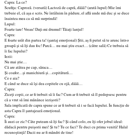
Capra: La ce?
Scufița: Caproză. (versată) Lactoză de capră, dăăă? (arată lupul) Mie îmi
trebuie el, că așa e scris. Ne întâlnim în pădure, el află unde mă duc și se duce
înaintea mea ca să mă surprindă!
Lupul:
Foarte tare! Vreau! Dați-mi drumul! Tăiați lanțul!
Capra:
E foarte urât din partea ta! (șantaj emoțional) Știi, aș fi putut să te arunc într-o
groapă și să îți dau foc! Parcă… nu mai știu exact… (către sală) Ce trebuia să
îi fac lupului?
Iezii:
Nu mai știe…
Că are atâtea pe cap, săraca…
Și coafor…și manichiură și…copitătură…
Ce e aia?
E când se duce să își dea copitele cu ojă, dǎǎǎ…
Capra:
Ziceți copii, ce ar fi trebuit să îi fac? Cum ar fi trebuit să îl pedepsesc pentru
că a vrut să îmi mănânce iezișorii?
Sala implicată de capra spune ce ar fi trebuit să i se facă lupului. În funcție de
asta Capra îl șantajează emoțional.
Capra:
Îi auzi ce zic? Câte puteam să îți fac? Și când colo, eu îți ofer jobul ideal:
dădacă pentru puișorii mei! Și tu? Tu ce faci? Te duci cu prima venită! Halal
recunoștință! Dacii nu ar fi mândri de tine!