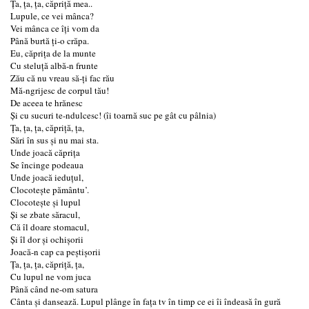
Ța, ța, ța, căpriță mea..
Lupule, ce vei mânca?
Vei mânca ce îți vom da
Până burtă ți-o crăpa.
Eu, căprița de la munte
Cu steluță albă-n frunte
Zău că nu vreau să-ți fac rău
Mă-ngrijesc de corpul tău!
De aceea te hrănesc
Și cu sucuri te-ndulcesc! (îi toarnă suc pe gât cu pâlnia)
Ța, ța, ța, căpriță, ța,
Sări în sus și nu mai sta.
Unde joacă căprița
Se încinge podeaua
Unde joacă ieduțul,
Clocotește pământu’.
Clocotește și lupul
Și se zbate săracul,
Că îl doare stomacul,
Și îl dor și ochișorii
Joacă-n cap ca peștișorii
Ța, ța, ța, căpriță, ța,
Cu lupul ne vom juca
Până când ne-om satura
Cânta și dansează. Lupul plânge în fața tv în timp ce ei îi îndeasă în gură