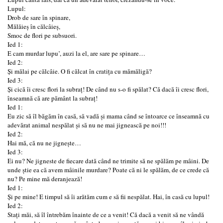
Lupul:
Drob de sare în spinare,
Mălăieș în călcâieș,
Smoc de flori pe subsuori.
Ied 1:
E cam murdar lupu’, auzi la el, are sare pe spinare…
Ied 2:
Și mălai pe călcâie. O fi călcat în cratița cu mămăligă?
Ied 3:
Și cică îi cresc flori la subraț! De când nu s-o fi spălat? Că dacă îi cresc flori,
înseamnă că are pământ la subraț!
Ied 1:
Eu zic să îl băgăm în casă, să vadă și mama când se întoarce ce înseamnă cu
adevărat animal nespălat și să nu ne mai jignească pe noi!!!
Ied 2:
Hai mă, că nu ne jignește…
Ied 3:
Ei nu? Ne jigneste de fiecare dată când ne trimite să ne spălăm pe mâini. De
unde știe ea că avem mâinile murdare? Poate că ni le spălăm, de ce crede că
nu? Pe mine mă deranjează!
Ied 1:
Și pe mine! E timpul să îi arătăm cum e să fii nespălat. Hai, în casă cu lupul!
Ied 2:
Stați măi, să îl întrebăm înainte de ce a venit! Că dacă a venit să ne vândă