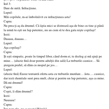
Ied 3:
Dare de mită. Infracțiune.
Lupul:
Măi copilule, m-ai îmbolnăvit cu infracțiunea asta!
Capra:
Nu prea ți-aș da drumul. Că ăștia mici se distrează așa de bine cu tine și până
la urmă tu ești un lup puternic, nu au cum să te dea gata niște copilași!
Iezii:
Daaaaa, daaaaa…
Lupul:
Așa copilași?
Capra:
Și ești simpatic, poate în timpul liber, când dorm ei, te dezleg și mă ajuți pe
mine… (aluzie fină doar pentru adulții din sală) La treburile casnice… Să
ștergem praful, să dăm cu mopul pe jos…
Lupul:
(aluzie fină) Eeeee tentantă oferta asta cu treburile murdare… ăsta…. casnice,
dar iezii dumitale sunt prea mult, chiar și pentru un lup puternic, așa ca mine.
Dă-mi drumul!
Capra:
Copii, îi dăm drumul?
Iezii:
Nuuuuu!
Capra:
Îmi pare rău, nu se poate! Rămâi!