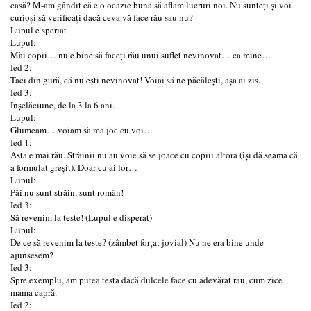
casă? M-am gândit că e o ocazie bună să aflăm lucruri noi. Nu sunteți și voi
curioși să verificați dacă ceva vă face rău sau nu?
Lupul e speriat
Lupul:
Măi copii… nu e bine să faceți rău unui suflet nevinovat… ca mine…
Ied 2:
Taci din gură, că nu ești nevinovat! Voiai să ne păcălești, așa ai zis.
Ied 3:
Înșelăciune, de la 3 la 6 ani.
Lupul:
Glumeam… voiam să mă joc cu voi…
Ied 1:
Asta e mai rău. Străinii nu au voie să se joace cu copiii altora (își dă seama că
a formulat greșit). Doar cu ai lor…
Lupul:
Păi nu sunt străin, sunt român!
Ied 3:
Să revenim la teste! (Lupul e disperat)
Lupul:
De ce să revenim la teste? (zâmbet forțat jovial) Nu ne era bine unde
ajunsesem?
Ied 3:
Spre exemplu, am putea testa dacă dulcele face cu adevărat rău, cum zice
mama capră.
Ied 2: