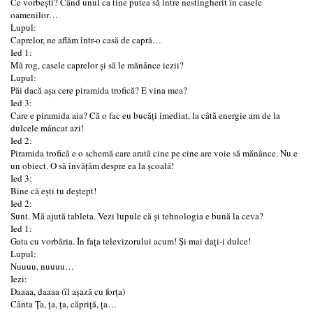
Ce vorbești? Când unul ca tine putea să intre nestingherit în casele
oamenilor…
Lupul:
Caprelor, ne aflăm într-o casă de capră…
Ied 1:
Mă rog, casele caprelor și să le mănânce iezii?
Lupul:
Păi dacă așa cere piramida trofică? E vina mea?
Ied 3:
Care e piramida aia? Că o fac eu bucăți imediat, la câtă energie am de la
dulcele mâncat azi!
Ied 2:
Piramida trofică e o schemă care arată cine pe cine are voie să mănânce. Nu e
un obiect. O să învățăm despre ea la școală!
Ied 3:
Bine că ești tu deștept!
Ied 2:
Sunt. Mă ajută tableta. Vezi lupule că și tehnologia e bună la ceva?
Ied 1:
Gata cu vorbăria. În fața televizorului acum! Și mai dați-i dulce!
Lupul:
Nuuuu, nuuuu…
Iezi:
Daaaa, daaaa (îl așază cu forța)
Cânta Ța, ța, ța, căpriță, ța…