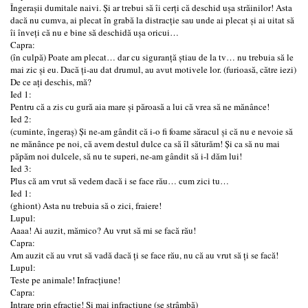
Îngerașii dumitale naivi. Și ar trebui să îi cerți că deschid ușa străinilor! Asta
dacă nu cumva, ai plecat în grabă la distracție sau unde ai plecat și ai uitat să
îi înveți că nu e bine să deschidă ușa oricui…
Capra:
(în culpă) Poate am plecat… dar cu siguranță știau de la tv… nu trebuia să le
mai zic și eu. Dacă ți-au dat drumul, au avut motivele lor. (furioasă, către iezi)
De ce ați deschis, mă?
Ied 1:
Pentru că a zis cu gură aia mare și păroasă a lui că vrea să ne mănânce!
Ied 2:
(cuminte, îngeraș) Și ne-am gândit că i-o fi foame săracul și că nu e nevoie să
ne mănânce pe noi, că avem destul dulce ca să îl săturăm! Și ca să nu mai
păpăm noi dulcele, să nu te superi, ne-am gândit să i-l dăm lui!
Ied 3:
Plus că am vrut să vedem dacă i se face rău… cum zici tu…
Ied 1:
(ghiont) Asta nu trebuia să o zici, fraiere!
Lupul:
Aaaa! Ai auzit, mămico? Au vrut să mi se facă rău!
Capra:
Am auzit că au vrut să vadă dacă ți se face rău, nu că au vrut să ți se facă!
Lupul:
Teste pe animale! Infracțiune!
Capra:
Intrare prin efracție! Și mai infracțiune (se strâmbă)