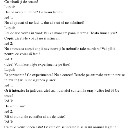
Cu sfoară și de scaun!
Lupul:
Dar ce aveți cu mine? Ce v-am făcut?
Ied 1:
Nu ai apucat să ne faci… dar ai vrut să ne mănânci!
Lupul:
Era doar o vorbă în vânt! Nu vă mâncam până la urmă! Toată lumea știe!
Copii, ziceți-le voi că nu îi mâncam!
Ied 2:
Nu amesteca acești copii nevinovați în treburile tale murdare! Vei plăti
pentru ce voiai să faci!
Ied 3:
(idee) Vom face niște experimente pe tine!
Lupul:
Experimente? Ce experimente? Nu e corect! Testele pe animale sunt interzise
în multe țări, sunt sigur că și aici!
Ied 1:
Or fi interzise la țară cum zici tu… dar aici suntem la oraș! (către Ied 3) Ce
teste?
Ied 3:
Habar nu am!
Ied 2:
Păi și atunci de ce naiba ai zis de teste?
Ied 3:
Că mi-a venit ideea asta! De câte ori se întâmplă să ai un animal legat în