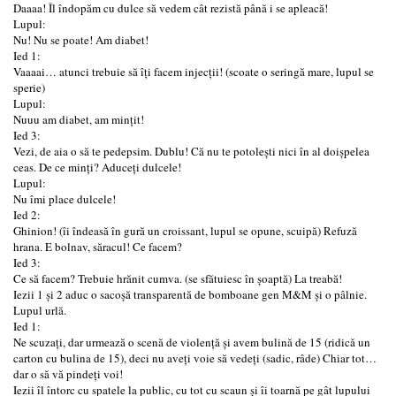
Daaaa! Îl îndopăm cu dulce să vedem cât rezistă până i se apleacă!
Lupul:
Nu! Nu se poate! Am diabet!
Ied 1:
Vaaaai… atunci trebuie să îți facem injecții! (scoate o seringă mare, lupul se
sperie)
Lupul:
Nuuu am diabet, am mințit!
Ied 3:
Vezi, de aia o să te pedepsim. Dublu! Că nu te potolești nici în al doișpelea
ceas. De ce minți? Aduceți dulcele!
Lupul:
Nu îmi place dulcele!
Ied 2:
Ghinion! (îi îndeasă în gură un croissant, lupul se opune, scuipă) Refuză
hrana. E bolnav, săracul! Ce facem?
Ied 3:
Ce să facem? Trebuie hrănit cumva. (se sfătuiesc în șoaptă) La treabă!
Iezii 1 și 2 aduc o sacoșă transparentă de bomboane gen M&M și o pâlnie.
Lupul urlă.
Ied 1:
Ne scuzați, dar urmează o scenă de violență și avem bulină de 15 (ridicǎ un
carton cu bulina de 15), deci nu aveți voie să vedeți (sadic, râde) Chiar tot…
dar o să vă pindeți voi!
Iezii îl întorc cu spatele la public, cu tot cu scaun și îi toarnă pe gât lupului