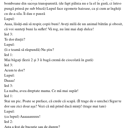
bomboane din sacoșa transparentă. (de fapt pâlnia nu e la el în gură, ci într-o
pungǎ prinsǎ pe sub bluzǎ) Lupul face zgomote haioase, ca și cum ar înghiți
cu de-a sila. Îi dau o pauză
Lupul:
Aaaa, lăsăți-mă să respir, copii buni! Aveți milă de un animal bătrân și obosit,
că voi sunteți buni la suflet! Vă rog, nu îmi mai dați dulce!
Ied 3:
Te dor dinții?
Lupul:
(îi e teamă să răspundă) Nu știu?
Ied 1:
Mai băgați (Iezii 2 și 3 îi bagă cremă de ciocolată în gură)
Ied 3:
Acum te dor?
Lupul:
Daaaa!
Ied 3:
La naiba, avea dreptate mama. Ce mă mai supăr!
Ied 1:
Stai un pic. Poate se preface, că crede că scapă. (Îl trage de o ureche) Sigur te
dor sau zici doar așa? Vezi că mă prind dacă minți! (trage mai tare)
Lupul:
(ca lupul) Aaaaaauuuu!
Ied 2:
Asta a fost de bucurie sau de durere?