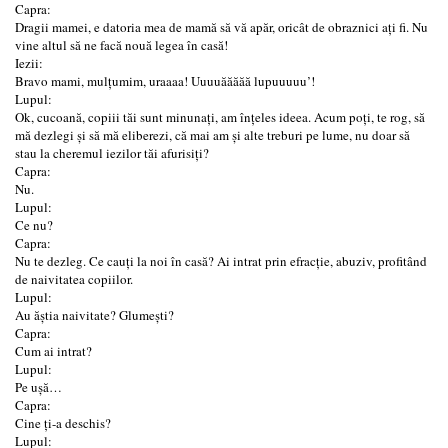
Capra:
Dragii mamei, e datoria mea de mamă să vă apăr, oricât de obraznici ați fi. Nu
vine altul să ne facă nouă legea în casă!
Iezii:
Bravo mami, mulțumim, uraaaa! Uuuuăăăăă lupuuuuu’!
Lupul:
Ok, cucoană, copiii tăi sunt minunați, am înțeles ideea. Acum poți, te rog, să
mă dezlegi și să mă eliberezi, că mai am și alte treburi pe lume, nu doar să
stau la cheremul iezilor tăi afurisiți?
Capra:
Nu.
Lupul:
Ce nu?
Capra:
Nu te dezleg. Ce cauți la noi în casă? Ai intrat prin efracție, abuziv, profitând
de naivitatea copiilor.
Lupul:
Au ăștia naivitate? Glumești?
Capra:
Cum ai intrat?
Lupul:
Pe ușă…
Capra:
Cine ți-a deschis?
Lupul: