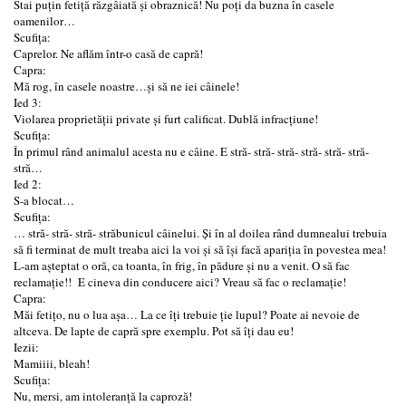
Stai puțin fetiță răzgâiată și obraznică! Nu poți da buzna în casele
oamenilor…
Scufița:
Caprelor. Ne aflăm într-o casă de capră!
Capra:
Mă rog, în casele noastre…și să ne iei câinele!
Ied 3:
Violarea proprietății private și furt calificat. Dublă infracțiune!
Scufița:
În primul rând animalul acesta nu e câine. E stră- stră- stră- stră- stră- stră-
stră…
Ied 2:
S-a blocat…
Scufița:
… stră- stră- stră- străbunicul câinelui. Și în al doilea rând dumnealui trebuia
să fi terminat de mult treaba aici la voi și să își facă apariția în povestea mea!
L-am așteptat o oră, ca toanta, în frig, în pădure și nu a venit. O să fac
reclamație!! E cineva din conducere aici? Vreau să fac o reclamație!
Capra:
Măi fetițo, nu o lua așa… La ce îți trebuie ție lupul? Poate ai nevoie de
altceva. De lapte de capră spre exemplu. Pot să îți dau eu!
Iezii:
Mamiiii, bleah!
Scufița:
Nu, mersi, am intoleranță la caproză!