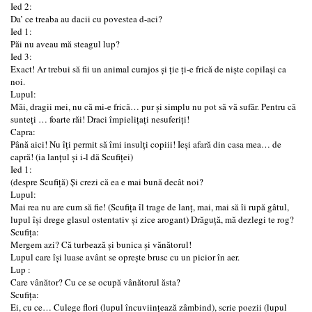
Ied 2:
Da’ ce treaba au dacii cu povestea d-aci?
Ied 1:
Păi nu aveau mă steagul lup?
Ied 3:
Exact! Ar trebui să fii un animal curajos și ție ți-e frică de niște copilași ca
noi.
Lupul:
Măi, dragii mei, nu că mi-e frică… pur și simplu nu pot să vă sufăr. Pentru că
sunteți … foarte răi! Draci împielițați nesuferiți!
Capra:
Până aici! Nu îți permit să îmi insulți copiii! Ieși afară din casa mea… de
capră! (ia lanțul și i-l dă Scufiței)
Ied 1:
(despre Scufiță) Și crezi că ea e mai bună decât noi?
Lupul:
Mai rea nu are cum să fie! (Scufița îl trage de lanț, mai, mai să îi rupă gâtul,
lupul își drege glasul ostentativ și zice arogant) Drăguță, mă dezlegi te rog?
Scufița:
Mergem azi? Că turbează și bunica și vănătorul!
Lupul care își luase avânt se oprește brusc cu un picior în aer.
Lup :
Care vânător? Cu ce se ocupă vânătorul ăsta?
Scufița:
Ei, cu ce… Culege flori (lupul încuviințează zâmbind), scrie poezii (lupul