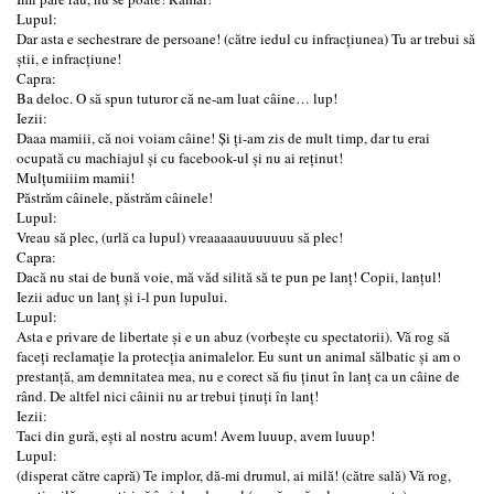
Lupul:
Dar asta e sechestrare de persoane! (către iedul cu infracțiunea) Tu ar trebui să
știi, e infracțiune!
Capra:
Ba deloc. O să spun tuturor că ne-am luat câine… lup!
Iezii:
Daaa mamiii, că noi voiam câine! Și ți-am zis de mult timp, dar tu erai
ocupată cu machiajul și cu facebook-ul și nu ai reținut!
Mulțumiiim mamii!
Păstrăm câinele, păstrăm câinele!
Lupul:
Vreau să plec, (urlă ca lupul) vreaaaaauuuuuuu să plec!
Capra:
Dacă nu stai de bună voie, mă văd silită să te pun pe lanț! Copii, lanțul!
Iezii aduc un lanț și i-l pun lupului.
Lupul:
Asta e privare de libertate și e un abuz (vorbește cu spectatorii). Vă rog să
faceți reclamație la protecția animalelor. Eu sunt un animal sălbatic și am o
prestanță, am demnitatea mea, nu e corect să fiu ținut în lanț ca un câine de
rând. De altfel nici câinii nu ar trebui ținuți în lanț!
Iezii:
Taci din gură, ești al nostru acum! Avem luuup, avem luuup!
Lupul:
(disperat către capră) Te implor, dă-mi drumul, ai milă! (către sală) Vă rog,