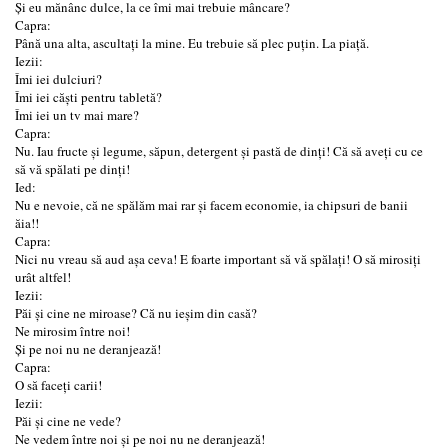
Și eu mănânc dulce, la ce îmi mai trebuie mâncare?
Capra:
Până una alta, ascultați la mine. Eu trebuie să plec puțin. La piață.
Iezii:
Îmi iei dulciuri?
Îmi iei căști pentru tabletă?
Îmi iei un tv mai mare?
Capra:
Nu. Iau fructe și legume, săpun, detergent și pastă de dinți! Că să aveți cu ce
să vă spălati pe dinți!
Ied:
Nu e nevoie, că ne spălăm mai rar și facem economie, ia chipsuri de banii
ăia!!
Capra:
Nici nu vreau să aud așa ceva! E foarte important să vă spălați! O să mirosiți
urât altfel!
Iezii:
Păi și cine ne miroase? Că nu ieșim din casă?
Ne mirosim între noi!
Și pe noi nu ne deranjează!
Capra:
O să faceți carii!
Iezii:
Păi și cine ne vede?
Ne vedem între noi și pe noi nu ne deranjează!