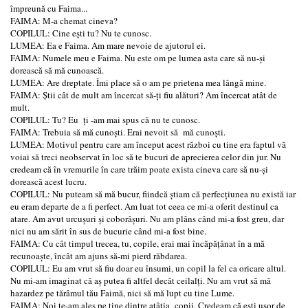
împreună cu Faima...
FAIMA: M-a chemat cineva?
COPILUL: Cine ești tu? Nu te cunosc.
LUMEA: Ea e Faima. Am mare nevoie de ajutorul ei.
FAIMA: Numele meu e Faima. Nu este om pe lumea asta care să nu-și
dorească să mă cunoască.
LUMEA: Are dreptate. Îmi place să o am pe prietena mea lângă mine.
FAIMA: Știi cât de mult am încercat să-ți fiu alături? Am încercat atât de
mult.
COPILUL: Tu? Eu ți -am mai spus că nu te cunosc.
FAIMA: Trebuia să mă cunoști. Erai nevoit să mă cunoști.
LUMEA: Motivul pentru care am început acest război cu tine era faptul vă
voiai să treci neobservat în loc să te bucuri de aprecierea celor din jur. Nu
credeam că în vremurile în care trăim poate exista cineva care să nu-și
dorească acest lucru.
COPILUL: Nu puteam să mă bucur, fiindcă știam că perfecțiunea nu există iar
eu eram departe de a fi perfect. Am luat tot ceea ce mi-a oferit destinul ca
atare. Am avut urcușuri și coborâșuri. Nu am plâns când mi-a fost greu, dar
nici nu am sărit în sus de bucurie când mi-a fost bine.
FAIMA: Cu cât timpul trecea, tu, copile, erai mai încăpățânat în a mă
recunoaște, încât am ajuns să-mi pierd răbdarea.
COPILUL: Eu am vrut să fiu doar eu însumi, un copil la fel ca oricare altul.
Nu mi-am imaginat că aș putea fi altfel decât ceilalți. Nu am vrut să mă
hazardez pe tărâmul tău Faimă, nici să mă lupt cu tine Lume.
FAIMA: Noi te-am ales pe tine dintre atâția copii. Credeam că ești ușor de