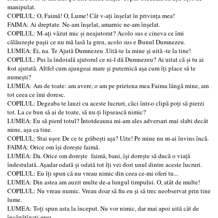
manipulat.
COPILUL: O, Faimă! O, Lume! Cât v-ați înșelat în privința mea!
FAIMA: Ai dreptate. Ne-am înșelat, amarnic ne-am înșelat.
COPILUL: M-ați văzut mic și neajutorat? Acolo sus e cineva ce îmi
călăuzeşte pașii ce nu mă lasă la greu, acolo sus e Bunul Dumnezeu.
LUMEA: Ei, na. Te Ajută Dumnezeu .Uită-te la mine și uită -te la tine!
COPILUL: Pui la îndoială ajutorul ce ni-l dă Dumnezeu? Ai uitat că și tu ai
fost ajutată. Altfel cum ajungeai mare și puternică așa cum îți place să te
numești?
LUMEA: Am de toate: am avere, o am pe prietena mea Faima lângă mine, am
tot ceea ce îmi doresc.
COPILUL: Degeaba te lauzi cu aceste lucruri, căci într-o clipă poți să pierzi
tot. La ce bun să ai de toate, să nu-ți lipsească nimic?
LUMEA: Eu să pierd totul? Întotdeauna mi-am ales adversari mai slabi decât
mine, așa ca tine.
COPILUL: Stai ușor. De ce te grăbești așa? Uite! Pe mine nu m-ai învins încă.
FAIMA: Orice om își dorește faimă.
LUMEA: Da. Orice om dorește faimă, bani, își dorește să ducă o viață
îndestulată. Așadar odată și odată tot îți vei dori unul dintre aceste lucruri.
COPILUL: Eu îți spun că nu vreau nimic din ceea ce-mi oferi tu...
LUMEA: Din astea am auzit multe de-a lungul timpului. O, atât de multe!
COPILUL: Nu vreau numic. Vreau doar să fiu eu și să trec neobservat prin tine
lume.
LUMEA: Toți spun asta la început. Nu vor nimic, dar mai apoi uită cât de
încăpățînaţi erau.