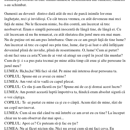
s-au schimbat.
Oamenii au devenit dintr-o dată atât de reci de parcă inimile lor erau
înghețate, reci și invidioşi. Cu cât trecea vremea, cu atât deveneau mai reci
față de mine. Nu le făcusem nimic, ba din contră, am încercat să trec
neobservat. Eram o simplă persoană inocentă de lângă tine, de lângă ei. Cu
cât încercam să nu fiu remarcat, cu atât răutatea din jurul meu era mai mare.
Nu de puține ori mi-am pus întrebarea: Oare cu ce am greșit față de tine lume?
Am încercat să trec cu capul sus prin tine, lume, dar ți-ai luat o altă înfățișare
devenind plină de invidie, plină de resentimente. O, lume! Cum ai putut?
să-mi faci una ca asta?Cum de ai vrut să atragi un copil în jocul tău murdar?
Cum de ți -i s-a pus pata tocmai pe mine atâta timp cât erau și alte persoane în
jurul meu?
LUMEA: Ha,ha,ha! Mă faci să râd. Pe mine mă interesa doar persoana ta.
COPILUL: Spune-mi ce aveai cu mine?
LUMEA: Am vrut să te vadă cu capul plecat.
COPILUL: Ce rău ți-am făcută eu ție? Spune-mi de ce-ți doreai acest lucru?
LUMEA: Am pornit această luptă împotriva ta, fiindcă eram absolut sigură că
o voi câștiga.
COPILUL: Te -ai purtat cu mine ca și cu o cârpă. Acum râzi de mine, râzi de
un copil nevinovat.
LUMEA: Cum să nu râd când tu mă întrebi ce am avut eu cu tine? La început
chiar nu te-am observat dar mai apoi...
COPILUL: Apoi ce? Ce puteam să-ți fac eu ție?
LUMEA: Nu ai făcut niciun rău. Nici nu aveai cum să-mi faci ceva. Eu