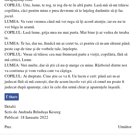
COPILUL: Uite, lume, te rog, te rog du-te în altă parte. Lasă-mă să-mi trăiesc
copilăria, căci pentru mine e prea devreme să te înțeleg darămite să-ți fac
jocul.
LUMEA: Va veni vremea când mă vei ruga să îți acord atenție, iar eu nu te
voi băga în seamă.
COPILUL: Lasă lume, grija mea nu mai purta. Mai bine ți-ai vedea de treaba
ta.
LUMEA: Te las, dar nu, fiindcă mi-ai cerut tu, ci pentru că m-am săturat până
peste cap de tine și de vorbele tale, înțelepte.
COPILUL: Vreau să trăiesc cea mai frumoasă parte a vieții, copilăria, fără să
mă critici, Lume.
LUMEA: Vrei multe, dar să știi că nu-ți merge cu mine. Războiul dintre noi
va continua și vom vedea care va câștiga.
COPILUL: Ai dreptate. Cine știe ce va fi. Un lucru e cert: până azi m-ai
judecat fără să mă cunoști, dar de acum încolo vei știi că omul nu poate fi
judecat după aparențe, căci în cele din urmă chiar și aparențele înșeală.
f
Share
Detalii
Scris de
Andrada Brîndușa Keszeg
Publicat: 18 Ianuarie 2022
Prec
Următor