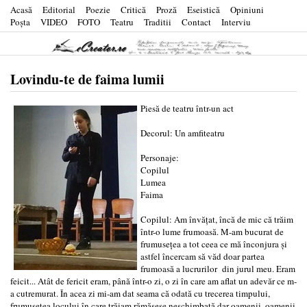
Acasă
Editorial
Poezie
Critică
Proză
Eseistică
Opiniuni
Poşta
VIDEO
FOTO
Teatru
Traditii
Contact
Interviu
Lovindu-te de faima lumii
Piesă de teatru într-un act
Decorul: Un amfiteatru
Personaje:
Copilul
Lumea
Faima
Copilul: Am învățat, încă de mic că trăim
într-o lume frumoasă. M-am bucurat de
frumusețea a tot ceea ce mă înconjura și
astfel încercam să văd doar partea
frumoasă a lucrurilor din jurul meu. Eram
feicit... Atât de fericit eram, până într-o zi, o zi în care am aflat un adevăr ce m-
a cutremurat. În acea zi mi-am dat seama că odată cu trecerea timpului,
frumusețea locului în care trăiam rămăsese neschimbată dar oamenii, oamenii