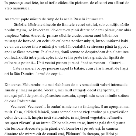
în prezenţa unei fete, iar al treile cădea din picioare, de câte ori era alături de
vreo muieruşcă...
Au trecut şapte măsuri de timp de la acele Rusalii întunecate.
Străzile, lăbărţate dincolo de limitele vetrei satului, sub condiţionările
noului regim, se învecinau de-acum cu pinii dintre cele trei păraie, care abia
umpleau Valea. Arareori, printre sălciile crude, umbra unui bătrân, cu
mustaţă de honved, cu ochii de culoarea norilor subţiri, într-o uniformă kaki ,
cu un un canceu într-o mână şi o vadră în cealaltă, se strecura până la şipot ,
apoi se făcea nevăzut. În alte dăţi, două semne se desprindeau din alcătuirea
confuză zidită între pini, aplecându-se lin peste iarba grasă, dar lipsită de
culoare, a poienii... Unii vecini puteau jura că încă se rosteau alinturi ...
Câteva muieri ocoşe puneau capul la bătaie, cum că ar fi auzit, de Paşti
ori la Sân Dumitru, larmă de copii...
Din curtea Pădurarului nu mai răzbăteau de-o vreme decât valuri intense de
linişte şi imagini goale. Vecinii, mai mult intrigaţi decât îngrijoraţi, au
anunţat şeful de post, după sosirea acestuia, apropiindu-se cu inimile strânse
de casa Pădurarului.
- Vecineee! Vecineee!... În zadar! nimic nu s-a întâmplat. S-au apropiat mai
mult. Casa, altădată falnică, purta semnele unor vieţi trudite şi a grozăviilor
celor de demult. Inspira încă statornicie, în mijlocul vegetaţiei reînnoite.
Au spart zăvorul şi au intrat. Obloanele erau trase, lumina pală fiind ţesută
din furioare strecurate prin găurile obloanelor şi pe sub uşi. În camera
dinainte (de mirare cât de curată era), Pădurarul în dreapta, pe lădoi şi