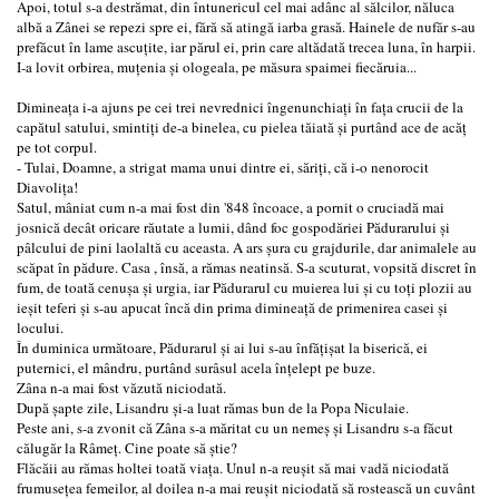
Apoi, totul s-a destrămat, din întunericul cel mai adânc al sălcilor, năluca
albă a Zânei se repezi spre ei, fără să atingă iarba grasă. Hainele de nufăr s-au
prefăcut în lame ascuţite, iar părul ei, prin care altădată trecea luna, în harpii.
I-a lovit orbirea, muţenia şi ologeala, pe măsura spaimei fiecăruia...
Dimineaţa i-a ajuns pe cei trei nevrednici îngenunchiaţi în faţa crucii de la
capătul satului, smintiţi de-a binelea, cu pielea tăiată şi purtând ace de acăţ
pe tot corpul.
- Tulai, Doamne, a strigat mama unui dintre ei, săriţi, că i-o nenorocit
Diavoliţa!
Satul, mâniat cum n-a mai fost din '848 încoace, a pornit o cruciadă mai
josnică decât oricare răutate a lumii, dând foc gospodăriei Pădurarului şi
pâlcului de pini laolaltă cu aceasta. A ars şura cu grajdurile, dar animalele au
scăpat în pădure. Casa , însă, a rămas neatinsă. S-a scuturat, vopsită discret în
fum, de toată cenuşa şi urgia, iar Pădurarul cu muierea lui şi cu toţi plozii au
ieşit teferi şi s-au apucat încă din prima dimineaţă de primenirea casei şi
locului.
În duminica următoare, Pădurarul şi ai lui s-au înfăţişat la biserică, ei
puternici, el mândru, purtând surâsul acela înţelept pe buze.
Zâna n-a mai fost văzută niciodată.
După şapte zile, Lisandru şi-a luat rămas bun de la Popa Niculaie.
Peste ani, s-a zvonit că Zâna s-a măritat cu un nemeş şi Lisandru s-a făcut
călugăr la Râmeţ. Cine poate să ştie?
Flăcăii au rămas holtei toată viaţa. Unul n-a reuşit să mai vadă niciodată
frumuseţea femeilor, al doilea n-a mai reuşit niciodată să rostească un cuvânt