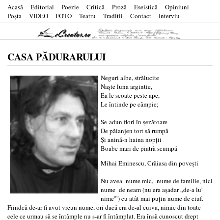
Acasă
Editorial
Poezie
Critică
Proză
Eseistică
Opiniuni
Poşta
VIDEO
FOTO
Teatru
Traditii
Contact
Interviu
CASA PĂDURARULUI
Neguri albe, strălucite
Naşte luna argintie,
Ea le scoate peste ape,
Le întinde pe câmpie;
Se-adun flori în şezătoare
De păianjen tort să rumpă
Şi anină-n haina nopţii
Boabe mari de piatră scumpă
Mihai Eminescu, Crăiasa din poveşti
Nu avea nume mic, nume de familie, nici
nume de neam (nu era aşadar „de-a lu'
nime'”) cu atât mai puţin nume de ciuf.
Fiindcă de-ar fi avut vreun nume, ori dacă era de-al cuiva, nimic din toate
cele ce urmau să se întâmple nu s-ar fi întâmplat. Era însă cunoscut drept