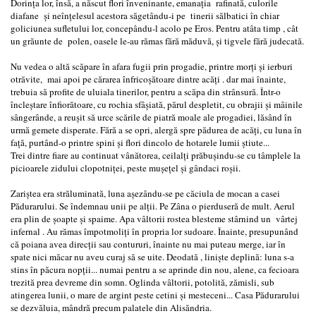
Dorinţa lor, însă, a născut flori înveninante, emanaţia rafinată, culorile
diafane şi neînţelesul acestora săgetându-i pe tinerii sălbatici în chiar
goliciunea sufletului lor, concepându-l acolo pe Eros. Pentru atâta timp , cât
un grăunte de polen, oasele le-au rămas fără măduvă, şi tigvele fără judecată.
Nu vedea o altă scăpare în afara fugii prin progadie, printre morţi şi ierburi
otrăvite, mai apoi pe cărarea înfricoşătoare dintre acăţi . dar mai înainte,
trebuia să profite de uluiala tinerilor, pentru a scăpa din strânsură. Într-o
încleştare înfiorătoare, cu rochia sfâşiată, părul despletit, cu obrajii şi mâinile
sângerânde, a reuşit să urce scările de piatră moale ale progadiei, lăsând în
urmă gemete disperate. Fără a se opri, alergă spre pădurea de acăţi, cu luna în
faţă, purtând-o printre spini şi flori dincolo de hotarele lumii ştiute...
Trei dintre fiare au continuat vânătorea, ceilalţi prăbuşindu-se cu tâmplele la
picioarele zidului clopotniţei, peste muşeţel şi gândaci roşii.
Zariştea era străluminată, luna aşezându-se pe căciula de mocan a casei
Pădurarului. Se îndemnau unii pe alţii. Pe Zâna o pierduseră de mult. Aerul
era plin de şoapte şi spaime. Apa vâltorii rostea blesteme stârnind un vârtej
infernal . Au rămas împotmoliţi în propria lor sudoare. Înainte, presupunând
că poiana avea direcţii sau contururi, înainte nu mai puteau merge, iar în
spate nici măcar nu aveu curaj să se uite. Deodată , linişte deplină: luna s-a
stins în păcura nopţii... numai pentru a se aprinde din nou, alene, ca fecioara
trezită prea devreme din somn. Oglinda vâltorii, potolită, zămisli, sub
atingerea lunii, o mare de argint peste cetini şi mesteceni... Casa Pădurarului
se dezvăluia, mândră precum palatele din Alisăndria.