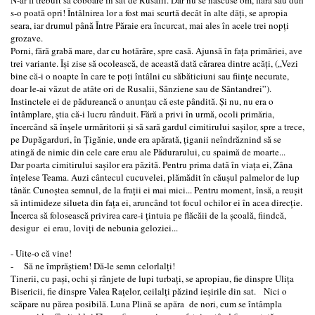
s-o poată opri! Întâlnirea lor a fost mai scurtă decât în alte dăţi, se apropia
seara, iar drumul până Între Păraie era încurcat, mai ales în acele trei nopţi
grozave.
Porni, fără grabă mare, dar cu hotărâre, spre casă. Ajunsă în faţa primăriei, ave
trei variante. Îşi zise să ocolească, de această dată cărarea dintre acăţi, („Vezi
bine că-i o noapte în care te poţi întâlni cu săbăticiuni sau fiinţe necurate,
doar le-ai văzut de atâte ori de Rusalii, Sânziene sau de Sântandrei”).
Instinctele ei de pădureancă o anunţau că este pândită. Şi nu, nu era o
întâmplare, ştia că-i lucru rânduit. Fără a privi în urmă, ocoli primăria,
încercând să înşele urmăritorii şi să sară gardul cimitirului saşilor, spre a trece,
pe Dupăgarduri, în Ţigănie, unde era apărată, ţiganii neîndrăznind să se
atingă de nimic din cele care erau ale Pădurarului, cu spaimă de moarte...
Dar poarta cimitirului saşilor era păzită. Pentru prima dată în viaţa ei, Zâna
înţelese Teama. Auzi cântecul cucuvelei, plămădit în căuşul palmelor de lup
tânăr. Cunoştea semnul, de la fraţii ei mai mici... Pentru moment, însă, a reuşit
să intimideze silueta din faţa ei, aruncând tot focul ochilor ei în acea direcţie.
Încerca să folosească privirea care-i ţintuia pe flăcăii de la şcoală, fiindcă,
desigur ei erau, loviţi de nebunia geloziei...
- Uite-o că vine!
- Să ne împrăştiem! Dă-le semn celorlalţi!
Tinerii, cu paşi, ochi şi rânjete de lupi turbaţi, se apropiau, fie dinspre Uliţa
Bisericii, fie dinspre Valea Raţelor, ceilalţi păzind ieşirile din sat. Nici o
scăpare nu părea posibilă. Luna Plină se apăra de nori, cum se întâmpla