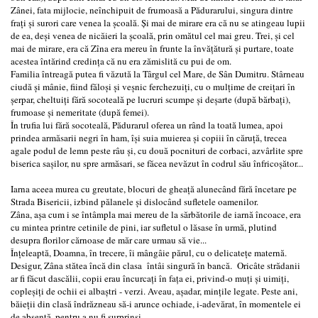
Zânei, fata mijlocie, neînchipuit de frumoasă a Pădurarului, singura dintre
fraţi şi surori care venea la şcoală. Şi mai de mirare era că nu se atingeau lupii
de ea, deşi venea de nicăieri la şcoală, prin omătul cel mai greu. Trei, şi cel
mai de mirare, era că Zîna era mereu în frunte la învăţătură şi purtare, toate
acestea întărind credinţa că nu era zămislită cu pui de om.
Familia întreagă putea fi văzută la Târgul cel Mare, de Sân Dumitru. Stârneau
ciudă şi mânie, fiind făloşi şi veşnic ferchezuiţi, cu o mulţime de creiţari în
şerpar, cheltuiţi fără socoteală pe lucruri scumpe şi deşarte (după bărbaţi),
frumoase şi nemeritate (după femei).
În trufia lui fără socoteală, Pădurarul oferea un rând la toată lumea, apoi
prindea armăsarii negri în ham, îşi suia muierea şi copiii în căruţă, trecea
agale podul de lemn peste râu şi, cu două pocnituri de corbaci, azvârlite spre
biserica saşilor, nu spre armăsari, se făcea nevăzut în codrul său înfricoşător...
Iarna aceea murea cu greutate, blocuri de gheaţă alunecând fără încetare pe
Strada Bisericii, izbind pălanele şi dislocând sufletele oamenilor.
Zâna, aşa cum i se întâmpla mai mereu de la sărbătorile de iarnă încoace, era
cu mintea printre cetinile de pini, iar sufletul o lăsase în urmă, plutind
desupra florilor cărnoase de măr care urmau să vie...
Înţeleaptă, Doamna, în trecere, îi mângâie părul, cu o delicateţe maternă.
Desigur, Zâna stătea încă din clasa întâi singură în bancă. Oricâte strădanii
ar fi făcut dascălii, copii erau încurcaţi în faţa ei, privind-o muţi şi uimiţi,
copleşiţi de ochii ei albaştri - verzi. Aveau, aşadar, minţile legate. Peste ani,
băieţii din clasă îndrăzneau să-i arunce ochiade, i-adevărat, în momentele ei
de absenţă, pentru a nu fi surprinşi.