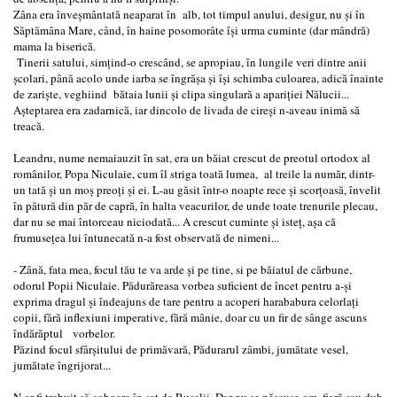
Zâna era înveşmântată neaparat în alb, tot timpul anului, desigur, nu şi în
Săptămâna Mare, când, în haine posomorâte îşi urma cuminte (dar mândră)
mama la biserică.
Tinerii satului, simţind-o crescând, se apropiau, în lungile veri dintre anii
şcolari, până acolo unde iarba se îngrăşa şi îşi schimba culoarea, adică înainte
de zarişte, veghiind bătaia lunii şi clipa singulară a apariţiei Nălucii...
Aşteptarea era zadarnică, iar dincolo de livada de cireşi n-aveau inimă să
treacă.
Leandru, nume nemaiauzit în sat, era un băiat crescut de preotul ortodox al
românilor, Popa Niculaie, cum îl striga toată lumea, al treile la număr, dintr-
un tată şi un moş preoţi şi ei. L-au găsit într-o noapte rece şi scorţoasă, învelit
în pătură din păr de capră, în halta veacurilor, de unde toate trenurile plecau,
dar nu se mai întorceau niciodată... A crescut cuminte şi isteţ, aşa că
frumuseţea lui întunecată n-a fost observată de nimeni...
- Zână, fata mea, focul tău te va arde şi pe tine, si pe băiatul de cărbune,
odorul Popii Niculaie. Pădurăreasa vorbea suficient de încet pentru a-şi
exprima dragul şi îndeajuns de tare pentru a acoperi harababura celorlaţi
copii, fără inflexiuni imperative, fără mânie, doar cu un fir de sânge ascuns
îndărăptul vorbelor.
Păzind focul sfârşitului de primăvară, Pădurarul zâmbi, jumătate vesel,
jumătate îngrijorat...
N-ar fi trebuit să coboare în sat de Rusalii. Dar nu se născuse om, fiară sau duh