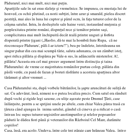
Pădurarul, nici mai mult, nici mai puţin.
Apariţiile sale în sat erau răzleţe şi vremelnice. Se impunea, cu mustaţa lui de
honved, cu ochii plutind, ca norii subţiri, între azur şi smarald, pielea discret
pestriţă, mai ales în luna lui cuptor şi părul ocru, în faţa tuturor celor de la
crâşma satului. Intra, în desluşitele sale haine verzi, instaurând muţenia şi
perplexitatea printre români, dispreţul rece şi temător printre saşi,
complicitatea mai mult închipuită decât reală printre unguri şi forfota
disperată printre ţigani („Haolio, dă-te mai la hombră frate Rupa, că ne
rioconoaşce Păduraru', păli-l-ar icteru'!”), bea pe îndelete, întotdeauna un
singur pahar din cea mai scumpă tărie, saluta adunarea, cu un zâmbet isteţ,
apoi ridica pălăria şi dispărea pe Vale-n sus, în adâncurile misterelor. A!,
pălăria! Aceasta era cel mai grozav argument întru distincţia şi taina
Pădurarului: de vreme ce majoritatea românilor purtau colop, pălăria din
pâslă verde, cu pană de fazan şi boruri răsfrânte a acestuia aparţinea altor
tărâmuri şi altor vremuri ...
Casa Pădurarului sta, după vorbele bătrânilor, la şapte aruncături de suliţă de
sat. Cu adevărat, însă, nimeni n-o putea localiza precis. Cum satul era rânduit
după vechi şi rigide legi saxone, cu uliţe aşezate peste Drumul Ţării, case
înlănţuite, pentru a se sprijini unele pe altele, cum chiar Valea părea trasă cu
ţăruza când ajungea în inima satului, gândul că cineva şi-a ridicat o casă
într-un loc supus tuturor urgisirilor anotimpurilor şi relelor popoarelor
pădurii le dădea fiori până şi veteranilor din Războiul Cel Mare, darămite
copiilor!
Casa, însă, era acolo. Undeva, între cele trei păraie care hrăneau Valea, într-o