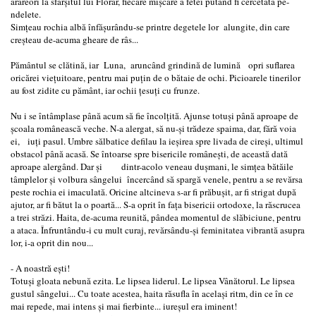
arareori la sfârşitul lui Florar, fiecare mişcare a fetei putând fi cercetată pe-
ndelete.
Simţeau rochia albă înfăşurându-se printre degetele lor alungite, din care
creşteau de-acuma gheare de râs...
Pământul se clătină, iar Luna, aruncând grindină de lumină opri suflarea
oricărei vieţuitoare, pentru mai puţin de o bătaie de ochi. Picioarele tinerilor
au fost zidite cu pământ, iar ochii ţesuţi cu frunze.
Nu i se întâmplase până acum să fie încolţită. Ajunse totuşi până aproape de
şcoala românească veche. N-a alergat, să nu-şi trădeze spaima, dar, fără voia
ei, iuţi pasul. Umbre sălbatice defilau la ieşirea spre livada de cireşi, ultimul
obstacol până acasă. Se întoarse spre bisericile româneşti, de această dată
aproape alergând. Dar şi dintr-acolo veneau duşmani, le simţea bătăile
tâmplelor şi volbura sângelui încercând să spargă venele, pentru a se revărsa
peste rochia ei imaculată. Oricine altcineva s-ar fi prăbuşit, ar fi strigat după
ajutor, ar fi bătut la o poartă... S-a oprit în faţa bisericii ortodoxe, la răscrucea
a trei străzi. Haita, de-acuma reunită, pândea momentul de slăbiciune, pentru
a ataca. Înfruntându-i cu mult curaj, revărsându-şi feminitatea vibrantă asupra
lor, i-a oprit din nou...
- A noastră eşti!
Totuşi gloata nebună ezita. Le lipsea liderul. Le lipsea Vânătorul. Le lipsea
gustul sângelui... Cu toate acestea, haita răsufla în acelaşi ritm, din ce în ce
mai repede, mai intens şi mai fierbinte... iureşul era iminent!