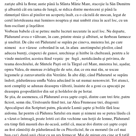
zarişte albă la florar, aurie până la Sfânta Mărie Mare, stacojie la Sân Dumitru
şi albastră cât era iarna de lungă, se ridica dintre mesteceni şi până la
rămurişul tăios al pinilor un acoperiş înalt, ca o căciulă de mocan, legat de
cerul întotdeauna mai luminos noaptea şi mai umbrit ziua în acel loc, cu un
fum oscilant şi înşelător.
Vorbeau babele că se petrec multe lucruri necurate în acel loc. Nu departe,
Pădurarul avea o vâltoare, în care, printre straie şi albituri, se fierbeau farmece
şi uneltiri. De câte ori Pădurarul se supăra pe cineva, muierea lui, pe care
nimeni n-o văzuse coborând în sat, în afara anotimpului ploilor, când
aducea bureţi, ciuperci de gunoi, urechiuşe şi hiribe în chelteauă, pentru a le
vinde muierilor, acestea fiind veşnic pe fugă , neridicându-şi privirea, de
teama deochiului, de Sfintele Paşti ori la Târgul cel Mare, muierea lui, aşadar,
oprea Valea, de mureau zvârlugile de sete, dar, ce era mai rău, se uscau
legumele şi zarzavaturile din Verzărie. În alte dăţi, când Pădurarul se supăra
îndoit, pădurăreasa umfla Valea aducând în sat numai nenorociri. Tot atunci,
nori cumpliţi se adunau deasupra vâltorii, înainte de a goni ca apucaţii pe
deasupra gospodăriilor din sat şi holdelor de pe hotar.
Se ştia, de asemenea, că Pădurarul avea şapte copii, dintre care trei fete, patru
ficiori, semn rău, Ursitoarele fiind trei, iar Alea Frumoase trei, dragonii
Apocalipsei din Scripturi patru, păcatele Lumii şapte şi bolile fără leac
aidoma. Iar pentru că Pădurea Satului era mare şi nimeni nu se putea lăuda că
a văzut-o întreagă, poate lotrii cei din vechime sau hoţii de lemne, Pădurarul
era timp fără masură dus de-acasă, astfel că, macar doi dintre cei şapte copii
au fost zămisliţi de pădurăreasă fie cu Pricoliciul, fie cu morarul (în cel mai
bun caz), după unii chiar cu un urs fermecat. Mai de mirare era cine ar fi tatăl