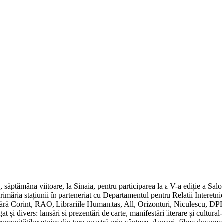
c, săptămâna viitoare, la Sinaia, pentru participarea la a V-a ediție a Sa
rimăria stațiunii în parteneriat cu Departamentul pentru Relatii Interet
mără Corint, RAO, Librariile Humanitas, All, Orizonturi, Niculescu, D
t și divers: lansări si prezentări de carte, manifestări literare și cultural
 comunităților etnice din țara noastră prin cântece, dansuri, filme docume