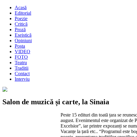
Acasă
Editorial
Poezie
Critică
Proză
Eseistică
Opiniuni
Poşta
VIDEO
FOTO
Teatru
Traditii
Contact
Interviu
Salon de muzică și carte, la Sinaia
Peste 15 edituri din toată țara se reunes
august. Evenimentul este organizat de P
Excelsior”, iar printre expozanți se nu
Vacanțe la țară etc.. “Programul este boga
poezie, prezentarea tradițiilor specifice