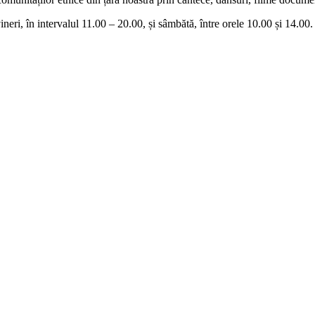
neri, în intervalul 11.00 – 20.00, și sâmbătă, între orele 10.00 și 14.00. 