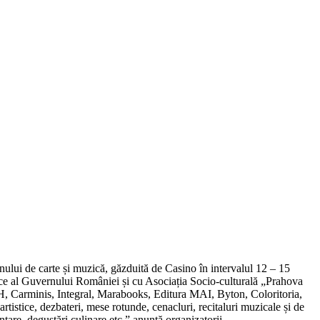
lonului de carte și muzică, găzduită de Casino în intervalul 12 – 15
nice al Guvernului României și cu Asociația Socio-culturală „Prahova
PH, Carminis, Integral, Marabooks, Editura MAI, Byton, Coloritoria,
-artistice, dezbateri, mese rotunde, cenacluri, recitaluri muzicale și de
ntare, degustări culinare etc.” anunță organizatorii.