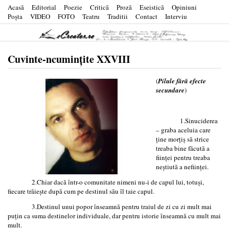
Acasă
Editorial
Poezie
Critică
Proză
Eseistică
Opiniuni
Poşta
VIDEO
FOTO
Teatru
Traditii
Contact
Interviu
Cuvinte-ncumințite XXVIII
(
Pilule fără efecte
secundare
)
1.Sinuciderea
– graba aceluia care
ține morțiș să strice
treaba bine făcută a
ființei pentru treaba
neștiută a neființei.
2.Chiar dacă într-o comunitate nimeni nu-i de capul lui, totuși,
fiecare trăiește după cum pe destinul său îl taie capul.
3.Destinul unui popor înseamnă pentru traiul de zi cu zi mult mai
puțin ca suma destinelor individuale, dar pentru istorie înseamnă cu mult mai
mult.