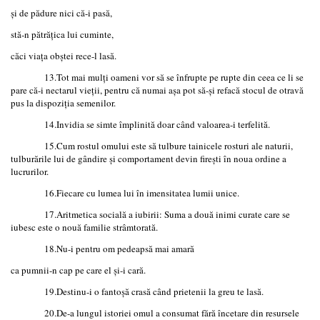
și de pădure nici că-i pasă,
stă-n pătrățica lui cuminte,
căci viața obștei rece-l lasă.
13.Tot mai mulți oameni vor să se înfrupte pe rupte din ceea ce li se
pare că-i nectarul vieții, pentru că numai așa pot să-și refacă stocul de otravă
pus la dispoziția semenilor.
14.Invidia se simte împlinită doar când valoarea-i terfelită.
15.Cum rostul omului este să tulbure tainicele rosturi ale naturii,
tulburările lui de gândire și comportament devin firești în noua ordine a
lucrurilor.
16.Fiecare cu lumea lui în imensitatea lumii unice.
17.Aritmetica socială a iubirii: Suma a două inimi curate care se
iubesc este o nouă familie strâmtorată.
18.Nu-i pentru om pedeapsă mai amară
ca pumnii-n cap pe care el și-i cară.
19.Destinu-i o fantoșă crasă când prietenii la greu te lasă.
20.De-a lungul istoriei omul a consumat fără încetare din resursele