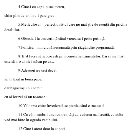
4.Cine-i cu capu-n sac mereu,
chiar plin de-ar fi nu-i pare greu.
5.Meticulosul – perfecționistul care nu mai știe de esență din pricina
detaliilor.
6.Obsesia-i la om cerință când vrerea sa-i peste putință.
7.Politica – minciună necurmată prin răzgândire programată.
8.Trist lucru să scotocești prin cenușa sentimentelor. Dar și mai trist
este să n-o ai nici măcar pe ea...
9.Adeseori nu ceri decât
să fii lăsat în bună pace,
dar băgăcioșii nu admit
cu al lor zel să nu te-atace.
10.Valoarea chiar învederată se pierde când e tracasată.
11.Cu cât membrii unei comunități au vederea mai scurtă, cu atâta
văd mai bine în ograda vecinului.
12.Cine-i atent doar la copaci