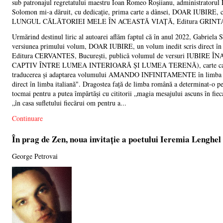
sub patronajul regretatului maestru Ioan Romeo Roșiianu, administrator
Solomon mi-a dăruit, cu dedicație, prima carte a dânsei, DOAR IUBI
LUNGUL CĂLĂTORIEI MELE ÎN ACEASTĂ VIAȚĂ, Editura GRINTA, C
Urmărind destinul liric al autoarei aflăm faptul că în anul 2022, Ga
versiunea primului volum, DOAR IUBIRE, un volum inedit scris direct în li
Editura CERVANTES, București, publică volumul de versuri IUB
CAPTIV ÎNTRE LUMEA INTERIOARĂ ȘI LUMEA TERENĂ), carte care rep
traducerea și adaptarea volumului AMANDO INFINITAMENTE în limba rom
direct în limba italiană". Dragostea față de limba română a determinat-o pe
tocmai pentru a putea împărtăși cu cititorii „magia mesajului ascuns în fieca
„în casa sufletului fiecărui om pentru a...
Continuare
În prag de Zen, noua invitație a poetului Ieremia Lenghel
George Petrovai