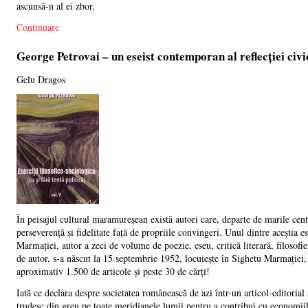
ascunsă-n al ei zbor.
Continuare
George Petrovai – un eseist contemporan al reflecției civi
Gelu Dragos
În peisajul cultural maramureșean există autori care, departe de marile centr
perseverență și fidelitate față de propriile convingeri. Unul dintre aceștia e
Marmației, autor a zeci de volume de poezie, eseu, critică literară, filosofie
de autor, s-a născut la 15 septembrie 1952, locuiește în Sighetu Marmației, 
aproximativ 1.500 de articole și peste 30 de cărți!
Iată ce declara despre societatea românească de azi într-un articol-editoria
trudesc din greu pe toate meridianele lumii pentru a contribui cu economiile