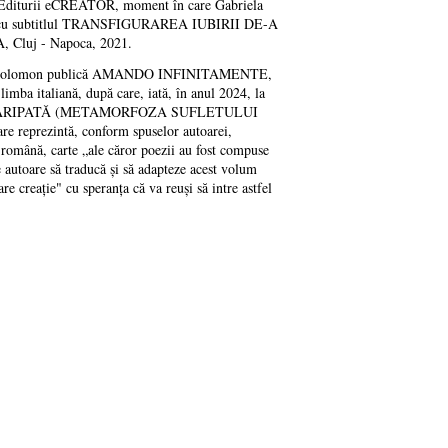
ul Editurii eCREATOR, moment în care Gabriela
RE, cu subtitlul TRANSFIGURAREA IUBIRII DE-A
luj - Napoca, 2021.
briela Solomon publică AMANDO INFINITAMENTE,
mba italiană, după care, iată, în anul 2024, la
IRE ÎNARIPATĂ (METAMORFOZA SUFLETULUI
rezintă, conform spuselor autoarei,
ână, carte „ale căror poezii au fost compuse
 autoare să traducă și să adapteze acest volum
re creație" cu speranța că va reuși să intre astfel