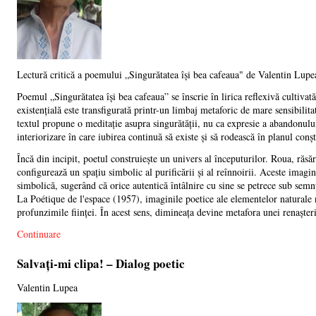
Lectură critică a poemului „Singurătatea își bea cafeaua" de Valentin Lupe
Poemul „Singurătatea își bea cafeaua” se înscrie în lirica reflexivă cultiva
existențială este transfigurată printr-un limbaj metaforic de mare sensibili
textul propune o meditație asupra singurătății, nu ca expresie a abandonului 
interiorizare în care iubirea continuă să existe și să rodească în planul conșt
Încă din incipit, poetul construiește un univers al începuturilor. Roua, răsăr
configurează un spațiu simbolic al purificării și al reînnoirii. Aceste imagi
simbolică, sugerând că orice autentică întâlnire cu sine se petrece sub se
La Poétique de l'espace (1957), imaginile poetice ale elementelor naturale n
profunzimile ființei. În acest sens, dimineața devine metafora unei renașteri
Continuare
Salvați-mi clipa! – Dialog poetic
Valentin Lupea