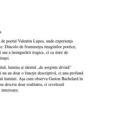
a
tă de poetul Valentin Lupea, unde experiența
tate. Dincolo de frumusețea imaginilor poetice,
sau a însingurării tragice, ci ca stare de
iinței.
itul, lumina și sărutul „de sorginte divină”
ni nu au doar o funcție descriptivă, ci una profund
mnul luminii. Așa cum observa Gaston Bachelard în
u descriu doar realitatea, ci revelează
 interioare.