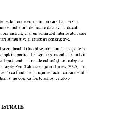
e peste trei decenii, timp în care l-am vizitat
et de multe ori, de fiecare dată având discuții
om instruit, ci și un admirabil interlocutor, care
tări stimulative și întrebări constructive.
ii socratianului Gnothi seauton sau Cunoaște-te pe
ompletat portretul biografic și moral-spiritual cu
el Igna), eminent om de cultură și fost coleg de
În prag de Zen (Editura clujeană Limes, 2025) – îl
ceu") ca fiind „tăcut, ușor retractil, cu zâmbetul în
icinist nu doar ca foarte serios, ci „de-o
N ISTRATE