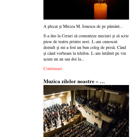
A plecat și Mircea M. Ionescu de pe pământ...
S-a dus la Ceruri să comenteze meciuri și să scrie
piese de teatru printre nori. L-am cunoscut
demult și mi-a fost un bun coleg de presă. Când
și când vorbeam la telefon. L-am întâlnit pe viu
acum un an sau doi la...
Continuare
Muzica zilelor noastre – …