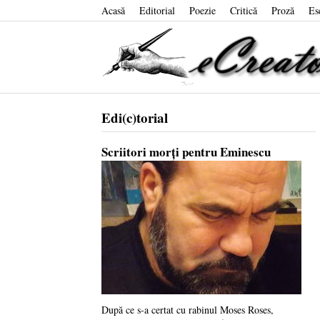
Acasă
Editorial
Poezie
Critică
Proză
Es
Edi(c)torial
Scriitori morți pentru Eminescu
După ce s-a certat cu rabinul Moses Roses,