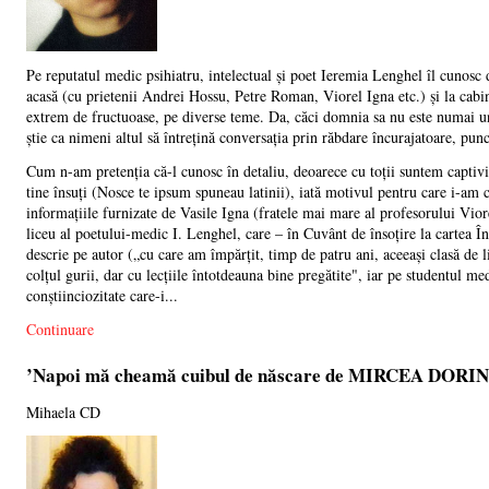
Pe reputatul medic psihiatru, intelectual și poet Ieremia Lenghel îl cunosc d
acasă (cu prietenii Andrei Hossu, Petre Roman, Viorel Igna etc.) și la cabin
extrem de fructuoase, pe diverse teme. Da, căci domnia sa nu este numai un 
știe ca nimeni altul să întrețină conversația prin răbdare încurajatoare, punc
Cum n-am pretenția că-l cunosc în detaliu, deoarece cu toții suntem captiv
tine însuți (Nosce te ipsum spuneau latinii), iată motivul pentru care i-am c
informațiile furnizate de Vasile Igna (fratele mai mare al profesorului Vior
liceu al poetului-medic I. Lenghel, care – în Cuvânt de însoțire la cartea 
descrie pe autor („cu care am împărțit, timp de patru ani, aceeași clasă de li
colțul gurii, dar cu lecțiile întotdeauna bine pregătite", iar pe studentul med
conștiinciozitate care-i...
Continuare
’Napoi mă cheamă cuibul de născare de MIRCEA DORI
Mihaela CD