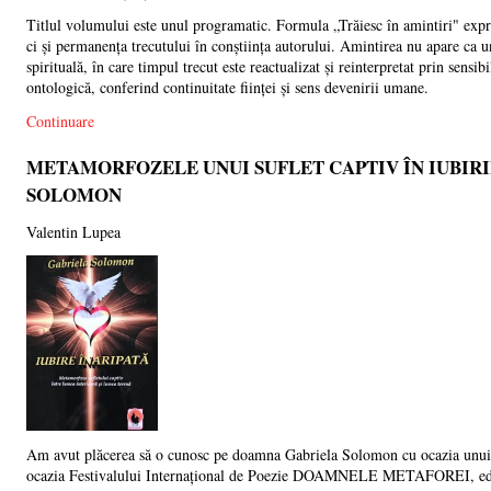
Titlul volumului este unul programatic. Formula „Trăiesc în amintiri" expr
ci și permanența trecutului în conștiința autorului. Amintirea nu apare ca 
spirituală, în care timpul trecut este reactualizat și reinterpretat prin sensi
ontologică, conferind continuitate ființei și sens devenirii umane.
Continuare
METAMORFOZELE UNUI SUFLET CAPTIV ÎN IUBIRI
SOLOMON
Valentin Lupea
Am avut plăcerea să o cunosc pe doamna Gabriela Solomon cu ocazia unui 
ocazia Festivalului Internațional de Poezie DOAMNELE METAFOREI, ediția