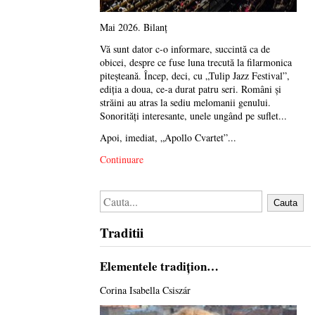
Mai 2026. Bilanț
Vă sunt dator c-o informare, succintă ca de
obicei, despre ce fuse luna trecută la filarmonica
piteșteană. Încep, deci, cu „Tulip Jazz Festival”,
ediția a doua, ce-a durat patru seri. Români și
străini au atras la sediu melomanii genului.
Sonorități interesante, unele ungând pe suflet...
Apoi, imediat, „Apollo Cvartet”...
Continuare
Cauta
Traditii
Elementele tradiţion…
Corina Isabella Csiszár