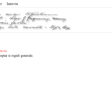
ct
Interviu
or.ro
.
eptat si reguli generale.