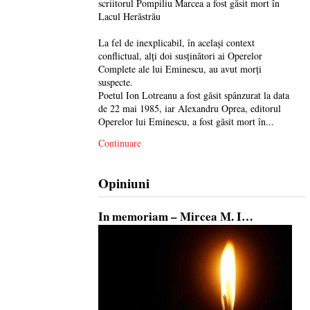
scriitorul Pompiliu Marcea a fost găsit mort în
Lacul Herăstrău
La fel de inexplicabil, în același context
conflictual, alți doi susținători ai Operelor
Complete ale lui Eminescu, au avut morți
suspecte.
Poetul Ion Lotreanu a fost găsit spânzurat la data
de 22 mai 1985, iar Alexandru Oprea, editorul
Operelor lui Eminescu, a fost găsit mort în...
Continuare
Opiniuni
In memoriam – Mircea M. I…