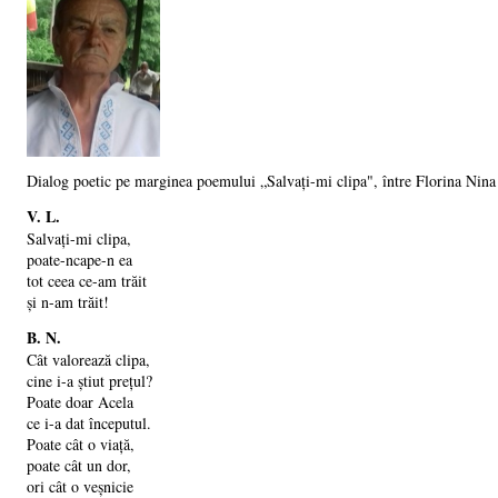
Dialog poetic pe marginea poemului „Salvați-mi clipa", între Florina Nina
V. L.
Salvați-mi clipa,
poate-ncape-n ea
tot ceea ce-am trăit
și n-am trăit!
B. N.
Cât valorează clipa,
cine i-a știut prețul?
Poate doar Acela
ce i-a dat începutul.
Poate cât o viață,
poate cât un dor,
ori cât o veșnicie