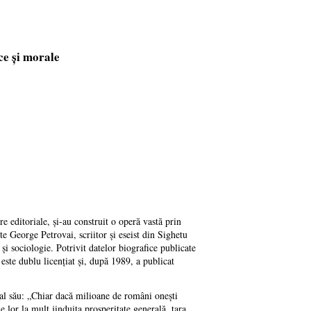
ce și morale
e editoriale, și-au construit o operă vastă prin
ste George Petrovai, scriitor și eseist din Sighetu
 și sociologie. Potrivit datelor biografice publicate
este dublu licențiat și, după 1989, a publicat
l al său: „Chiar dacă milioane de români onești
 lor la mult jinduita prosperitate generală, țara