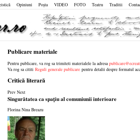
eistică
Opiniuni
Poşta
VIDEO
FOTO
Teatru
Traditii
Conta
Publicare materiale
Pentru publicare, va rog sa trimiteti materialele la adresa
publicare@ecreat
Va rog sa cititi
Reguli generale publicare
pentru detalii despre formatul acc
Critică literară
Prev
Next
Singurătatea ca spațiu al comuniunii interioare
Florina Nina Breazu