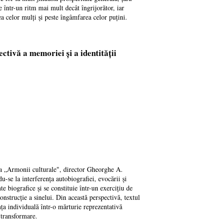
e într-un ritm mai mult decât îngrijorător, iar
ea celor mulți și peste îngâmfarea celor puțini.
ctivă a memoriei și a identității
ra „Armonii culturale", director Gheorghe A.
du-se la interferența autobiografiei, evocării și
e biografice și se constituie într-un exercițiu de
nstrucție a sinelui. Din această perspectivă, textul
a individuală într-o mărturie reprezentativă
 transformare.