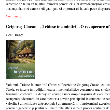
sărăcește de la un an la altul, numărul șomerilor și al dezrădăcinaților creșt
avalanșa datoriei externe stă gata-gata să o pornească la vale peste disperar
Continuare
Grigoraș Ciocan – „Trăiesc în amintiri". O recuperare afe
Gelu Dragos
Volumul „Trăiesc în amintiri" (Proză și Poezie) de Grigoraș Ciocan, editu
Stroie, se înscrie în tradiția literaturii memorialistice contemporane, situân
lirismului confesiv. Ea depășește condiția unei simple înșiruiri de eveniment
recuperare identitară, în care memoria devine principalul instrument de reco
valorifică dimensiunea antropologică a rememorării, transformând experienț
pentru o generație și pentru o lume rurală aflată într-un proces continuu de