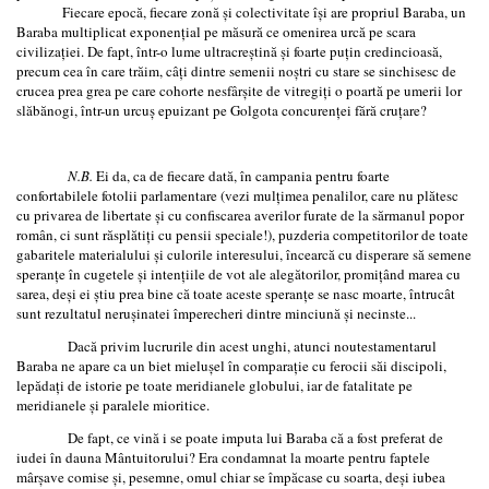
Fiecare epocă, fiecare zonă și colectivitate își are propriul Baraba, un
Baraba multiplicat exponențial pe măsură ce omenirea urcă pe scara
civilizației. De fapt, într-o lume ultracreștină și foarte puțin credincioasă,
precum cea în care trăim, câți dintre semenii noștri cu stare se sinchisesc de
crucea prea grea pe care cohorte nesfârșite de vitregiți o poartă pe umerii lor
slăbănogi, într-un urcuș epuizant pe Golgota concurenței fără cruțare?
N.B.
Ei da, ca de fiecare dată, în campania pentru foarte
confortabilele fotolii parlamentare (vezi mulţimea penalilor, care nu plătesc
cu privarea de libertate şi cu confiscarea averilor furate de la sărmanul popor
român, ci sunt răsplătiţi cu pensii speciale!), puzderia competitorilor de toate
gabaritele materialului și culorile interesului, încearcă cu disperare să semene
speranțe în cugetele și intențiile de vot ale alegătorilor, promițând marea cu
sarea, deși ei știu prea bine că toate aceste speranțe se nasc moarte, întrucât
sunt rezultatul nerușinatei împerecheri dintre minciună și necinste...
Dacă privim lucrurile din acest unghi, atunci noutestamentarul
Baraba ne apare ca un biet mielușel în comparație cu ferocii săi discipoli,
lepădați de istorie pe toate meridianele globului, iar de fatalitate pe
meridianele și paralele mioritice.
De fapt, ce vină i se poate imputa lui Baraba că a fost preferat de
iudei în dauna Mântuitorului? Era condamnat la moarte pentru faptele
mârșave comise și, pesemne, omul chiar se împăcase cu soarta, deși iubea