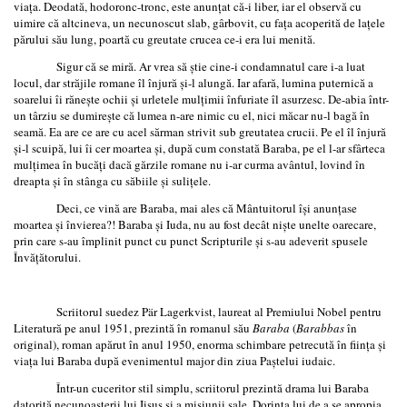
viața. Deodată, hodoronc-tronc, este anunțat că-i liber, iar el observă cu
uimire că altcineva, un necunoscut slab, gârbovit, cu fața acoperită de lațele
părului său lung, poartă cu greutate crucea ce-i era lui menită.
Sigur că se miră. Ar vrea să știe cine-i condamnatul care i-a luat
locul, dar străjile romane îl înjură și-l alungă. Iar afară, lumina puternică a
soarelui îi rănește ochii și urletele mulțimii înfuriate îl asurzesc. De-abia într-
un târziu se dumirește că lumea n-are nimic cu el, nici măcar nu-l bagă în
seamă. Ea are ce are cu acel sărman strivit sub greutatea crucii. Pe el îl înjură
și-l scuipă, lui îi cer moartea și, după cum constată Baraba, pe el l-ar sfârteca
mulțimea în bucăți dacă gărzile romane nu i-ar curma avântul, lovind în
dreapta și în stânga cu săbiile și sulițele.
Deci, ce vină are Baraba, mai ales că Mântuitorul își anunțase
moartea și învierea?! Baraba și Iuda, nu au fost decât niște unelte oarecare,
prin care s-au împlinit punct cu punct Scripturile și s-au adeverit spusele
Învățătorului.
Scriitorul suedez Pär Lagerkvist, laureat al Premiului Nobel pentru
Literatură pe anul 1951, prezintă în romanul său
Baraba
(
Barabbas
în
original), roman apărut în anul 1950, enorma schimbare petrecută în ființa și
viața lui Baraba după evenimentul major din ziua Paștelui iudaic.
Într-un cuceritor stil simplu, scriitorul prezintă drama lui Baraba
datorită necunoașterii lui Iisus și a misiunii sale. Dorința lui de a se apropia