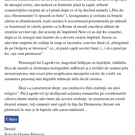
de mesajul cristic, dar nedusă cu fermitate până la capăt, refuzul
comunităților creștine de a-l primi după ce el își declină numele („Piei de-
aici, blestematule! îi spuseră cu furie”), însingurarea și izolarea în brațele
cărora se abandonează, toate acestea îi accentuează posomoreala pe măsură
ce înaintează în vârstă, pentru ca la Roma să moară crucificat alături de
creștinii nevinovați, dar acuzați de împăratul Nero că au dat foc orașului,
după ce el, renegat mai înainte de-a deveni creștin împlinit, fusese cu
adevărat surprins de soldați în timp ce incendia, convins fiind că „răstignitul
de pe Golgota se întorsese” ca „să pună capăt acestei lumi, (...) să o pună pe
foc, așa cum promisese”.
Personajul lui Lagerkvist, magistral înfățișat cu lașitățile, trădările,
frica de moarte și obstinația însingurării sufletești și a izolării de semeni prin
necunoașterea, mai exact prin neaplicarea mesajului cristic de a iubi, un
asemenea personaj mai degrabă stârnește mila decât oroarea.
Deși s-a caracterizat drept „un credincios fără credință, un ateu
religios”, Pär Lagerkvist își desfășoară acțiunea romanului pe coordonatele
câtorva dintre marile adevăruri ale acestei credințe: în creștinism nu există
deșeuri umane, toți oamenii sunt egali în fața lui Dumnezeu, fiecare om
păstrează în sine și în faptele sale șansa mântuirii...
f
Share
Detalii
Scris de
George Petrovai