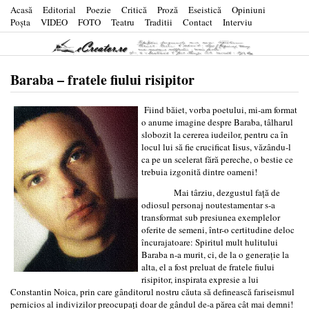
Acasă
Editorial
Poezie
Critică
Proză
Eseistică
Opiniuni
Poşta
VIDEO
FOTO
Teatru
Traditii
Contact
Interviu
Baraba – fratele fiului risipitor
Fiind băiet, vorba poetului, mi-am format
o anume imagine despre Baraba, tâlharul
slobozit la cererea iudeilor, pentru ca în
locul lui să fie crucificat Iisus, văzându-l
ca pe un scelerat fără pereche, o bestie ce
trebuia izgonită dintre oameni!
Mai târziu, dezgustul față de
odiosul personaj noutestamentar s-a
transformat sub presiunea exemplelor
oferite de semeni, într-o certitudine deloc
încurajatoare: Spiritul mult hulitului
Baraba n-a murit, ci, de la o generație la
alta, el a fost preluat de fratele fiului
risipitor, inspirata expresie a lui
Constantin Noica, prin care gânditorul nostru căuta să definească fariseismul
pernicios al indivizilor preocupați doar de gândul de-a părea cât mai demni!