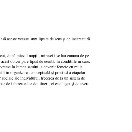
însă aceste versuri sunt lipsite de sens şi de incărcătură
trecut, după miezul nopţii, miresei i se lua cununa de pe
acest obicei pare lipsit de esenţă, în condiţiile în care,
tă vreme în lumea satului, a devenit femeie cu mult
cial în organizarea conceptuală şi practică a etapelor
 sociale ale individului, trecerea de la un sistem de
oar de iubirea celor doi tineri, ci este legat şi de avere