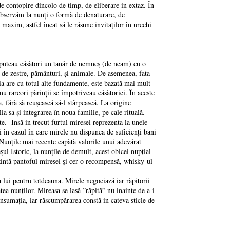
 de contopire dincolo de timp, de eliberare in extaz. În
i observăm la nunţi o formă de denaturare, de
 maxim, astfel încat să le răsune invitaţilor în urechi
se puteau căsători un tanăr de nemneş (de neam) cu o
dă de zestre, pământuri, şi animale. De asemenea, fata
oria are cu totul alte fundamente, este bazată mai mult
nu rareori părinţii se împotriveau căsătoriei. În aceste
a, fără să reuşească să-l stârpească. La origine
a sa şi integrarea în noua familie, pe cale rituală.
te. Insă in trecut furtul miresei reprezenta la unele
i în cazul în care mirele nu dispunea de suficienţi bani
Nunţile mai recente capătă valorile unui adevărat
ul Istoric, la nunţile de demult, acest obicei nupţial
ezintă pantoful miresei şi cer o recompensă, whisky-ul
sa lui pentru totdeauna. Mirele negociază iar răpitorii
tea nunţilor. Mireasa se lasă ”răpită” nu inainte de a-i
consumaţia, iar răscumpărarea constă in cateva sticle de