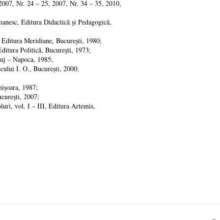
007, Nr. 24 – 25, 2007, Nr. 34 – 35, 2010,
manesc, Editura Didactică şi Pedagogică,
, Editura Meridiane, Bucureşti, 1980;
ditura Politică, Bucureşti, 1973;
luj – Napoca, 1985;
ului I. O., Bucureşti, 2000;
mişoara, 1987;
cureşti, 2007;
uri, vol. I – III, Editura Artemis,