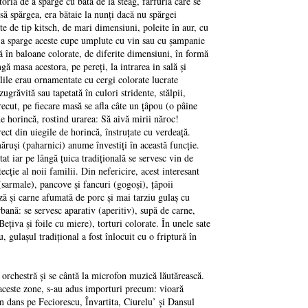
oria de a sparge cu bâta de la steag, farfuria care se
 să spărgea, era bătaie la nunţi dacă nu spărgei
te de tip kitsch, de mari dimensiuni, poleite în aur, cu
 de a sparge aceste cupe umplute cu vin sau cu şampanie
ă în baloane colorate, de diferite dimensiuni, în formă
ă masa acestora, pe pereţi, la intrarea in sală şi
lile erau ornamentate cu cergi colorate lucrate
grăvită sau tapetată în culori stridente, stălpii,
trecut, pe fiecare masă se afla câte un ţâpou (o pâine
de horincă, rostind urarea: Să aivă mirii năroc!
ect din uiegile de horincă, înstruţate cu verdeaţă.
măruşi (paharnici) anume învestiţi în această funcţie.
at iar pe lângă ţuica tradiţională se servesc vin de
cţie al noii familii. Din nefericire, acest interesant
 (sarmale), pancove şi fancuri (gogoşi), ţâpoii
ză şi carne afumată de porc şi mai tarziu gulaş cu
bană: se servesc aparativ (aperitiv), supă de carne,
Beţiva şi foile cu miere), torturi colorate. În unele sate
, gulaşul tradiţional a fost înlocuit cu o friptură în
 orchestră şi se cântă la microfon muzică lăutărească.
n aceste zone, s-au adus importuri precum: vioară
 în dans pe Feciorescu, Învartita, Ciurelu’ şi Dansul