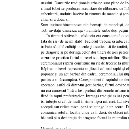
ursului. Dansurile tradiţionale arhaice sunt pline de în
ritmul tobei se producea acea stare de eliberare, de în
subcultură, unduiri lascive în ritmuri de manele şi ţopă
chiar şi a doua zi.
Sunt invitate binecunoscutele formaţii de manelişti, de
Toţi invitaţii dansează aşa - numitele sârbe deşi puţini
În timpuri străvechi, căsătoria era considerată o conve
fată de răi (de neam slab). Feciorul trebuia să aibă ca
trebuia să aibă calităţi morale şi estetice: să fie tană
pe dragoste şi pe dorinţa celor doi tineri de a-şi petre
cazuri se practica furtul miresei sau fuga mirilor. Bise
ceremonialul răpirii constituie un rit de trecere la mu
Răpirea miresei reprezenta mijlocul cel mai rapid şi efi
popoare şi un act barbar din cadrul ceremonialului nupţ
pentru a o răscumpăra. Corespondentul raptului de demu
spectacol astfel că dintr-un gest barbar, furtul devine
nu era cunoscut însă a fost preluat din zonele urbane î
fiind în topul preferinţelor. Întreaga tradiţie există p
işi iubeşte şi cât de mult îi simte lipsa miresei. La ni
acceptă sau ridică miza, pană se ajunge la un acord. Din
comunica soţului locaţia unde va fi dusă, de obicei înt
băutură şi o declaraţie de dragoste făcută la microfon 
Mireasă, cunună ta,