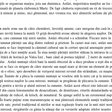
ţile se organizau marţea, joia sau duminica. Astăzi, majoritatea nunţilor au loc
inată de planeta războinică Marte. De fapt căsătoria reprezintă un rit de trecere,
ă nimeni şi nimic, nici ghinionul, nici vremea rea, nici alinierile nefaste ale pla
.
r în unele zone sau de către chemători, învestiţi anume, care mergeau din casă în
care invită lumea la nuntă. O grijă deosebită aveau sătenii în alegerea naşilor. 
u, care cununau toţi mirii satului. Astăzi obiceiul s-a schimbat. Fiecare mire în 
cununat părinţii sau aleg dintre rudenii şi prieteni. În cazuri mai rare, astăzi su
 nunta se face împreună la căminul cultural sau în corturi special amenajate pent
iţia de a face nunţile acasă. În ziua nunţii părinţii mirilor stăteau la intrarea în
o litără de horincă pe Valea Izei , bani când să pornea taljărul , 2 metri de mate
lui . Astăzi nuntaşii oferă bani la nuntă obiceiul de a duce produse a ieşit din uz
ui se face cu strigare de către staroste sau naşul mare şi devine un element de pr
ă o ofere, spre deosebire de verişorul miresei revenit din străinătate, cu maşină
i. Înainte de a pleca la cununie nuntaşii se veselesc atât la mire cat şi la mireas
 sosirea naşilor la casa miresei, nuntaşii se pregăteau de plecarea la cununie. 
şi pentru a invita şi alaiul miresei la cununie. Astăzi acest obicei este înlocuit
l din cauza fenomenului de desacralizare, de demitizare, riturile denaturându-se 
lenţe de ridicol, de kitsch, de nenatural. Se ajunge astfel la un ceremonial nupţi
t. În foarte puţine zone maramureşene se mai păstrează elementele nunţii tradiţion
le sate, portul tradiţional al mirilor se mai regăseşte foarte rar la unii miri nost
 mireasă, strigăturile cu găina la nănaşi dar cu versurile adaptate zilelor noas