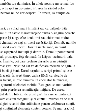
 sambăta sau duminica. În zilele noastre nu se mai fac
 o treaptă în devenire, intrarea în rândul celor
netelor nu ne vor despărţi. În trecut, la nunţile de
 casă, cu colaci mari în mână sau cu palţauă (bâte
Demult, în satele maramureşene exista o singură pereche
parte îşi alege câte două, trei sau chiar mai multe
nt chemaţi de naşi şi tineri necăsătoriţi. Demult, nunţile
ru acest eveniment. Doar în unele zone, în cazul
 casă aşteptând invitaţii şi darurile. Demult pomninocul
rial, prosoape, feţe de masă, în Lăpuş, tacâmuri, oale,
. Înainte, cei care preluau darurile erau părinţii
ost gust. Neştiind cât va da fiecare mesenii se agită la
 bună şi bani. Darul naşului se strigă primul şi este
ă acasă. În acest timp, caţiva flăcăi cu uiegile de
În trecut, mirele trimitea un chemător la mireasă,
 cu ajutorul telefoniei mobile. Este greu să mai vorbim
prin pierderea semnificaţiei iniţiale. De aceea,
al de tip hibrid, de prost gust, în care se păstrează
ale: cusutul steagului şi al cununii miresei nu se mai
algici reveniţi din străinătate pentru celebrarea nunţii.
tre şi conţinând elemente contemporane. Se mai practică