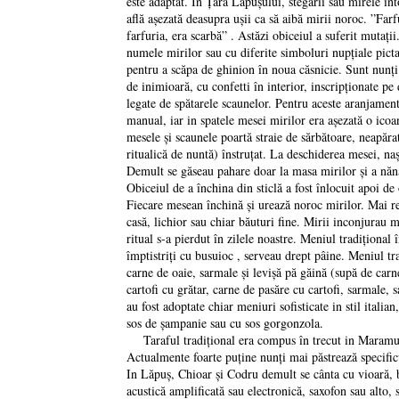
este adaptat. În Ţara Lăpuşului, stegarii sau mirele înt
află aşezată deasupra uşii ca să aibă mirii noroc. ”Farf
farfuria, era scarbă” . Astăzi obiceiul a suferit mutaţi
numele mirilor sau cu diferite simboluri nupţiale picta
pentru a scăpa de ghinion în noua căsnicie. Sunt nunţi 
de inimioară, cu confetti în interior, inscripţionate pe
legate de spătarele scaunelor. Pentru aceste aranjamen
manual, iar in spatele mesei mirilor era aşezată o icoan
mesele şi scaunele poartă straie de sărbătoare, neapărat
ritualică de nuntă) înstruţat. La deschiderea mesei, na
Demult se găseau pahare doar la masa mirilor şi a nănaş
Obiceiul de a închina din sticlă a fost înlocuit apoi de
Fiecare mesean închină şi urează noroc mirilor. Mai rece
casă, lichior sau chiar băuturi fine. Mirii inconjurau m
ritual s-a pierdut în zilele noastre. Meniul tradiţional
împtistriţi cu busuioc , serveau drept pâine. Meniul t
carne de oaie, sarmale şi levişă pă găină (supă de carn
cartofi cu grătar, carne de pasăre cu cartofi, sarmale, s
au fost adoptate chiar meniuri sofisticate in stil italia
sos de şampanie sau cu sos gorgonzola.
Taraful tradiţional era compus în trecut in Maramure
Actualmente foarte puţine nunţi mai păstrează specificu
In Lăpuş, Chioar şi Codru demult se cânta cu vioară, br
acustică amplificată sau electronică, saxofon sau alto, 