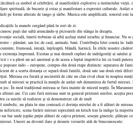
cărcătură ca simbol al celebrării, al manifestării explozive a instinctului vieţii,
ălţare spirituală, de bucurie şi extaz şi manifestare a expresiei culturale. Astăz
ieli pe forme alterate de tango şi sârbe. Muzica este amplificată, sonorul este la
dicaţiile la manele curgând până în zori de zi.
 cunosc paşii dar saltă aruncându-şi picioarele din stânga în dreapta.
nţie socială, tinerii trebuiau să aibă acelaşi statul ierarhic şi financiar. Nu 
 zestre – pământ, sau loc de casă, animale, bani. Contribuţia fetei consta în: la
ră, cuminte, frumoasă, isteaţă, înţeleaptă, blândă, harnică. În zilele noastre căsăt
ce existenţa împreună. Existau şi mai demult cupluri de indrăgostiţi ai satului şi 
ricii i s-a părut un act anormal şi de aceea a luptat impotriva lui cu toată putere
lte popoare indo – europene, compus din două etape distincte: separarea de famili
cient de a scurta distanţa ce separă două familii, două sate sau două etnii diferi
ial. Mireasa era furată şi necinstită de câte un clan rival chiar în noaptea nunţi
lt al miresei se practică la nunţile de astăzi sub denumirea de furtul miresei. 
 un joc. În mod tradiţional mireasa se fura inainte de miezul nopţii. În Maramureş
n ultimii ani. Cei care fură mireasa sunt in general prietenii mirilor, aceştia pr
entru ca mirele să realizeze şi să demonstreze cât de mult
vel simbolic, nu plata în sine contează ci dorinţa mirelui de a fi alături de mirea
 nefericire, scena furării miresei reprezintă un kitsch tras la indigo la majorita
r-un bar unde ţopăie puţin alături de caţiva prieteni, soseşte ginerele, plăteşte 
miresei. Uneori au devenit ilare şi desuete versurile atât de binecunoscute: