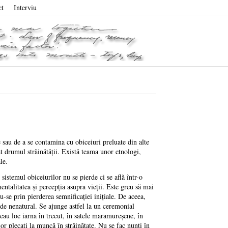
ct
Interviu
 sau de a se contamina cu obiceiuri preluate din alte
uat drumul străinătăţii. Există teama unor etnologi,
le.
sistemul obiceiurilor nu se pierde ci se află într-o
ntalitatea şi percepţia asupra vieţii. Este greu să mai
-se prin pierderea semnificaţiei iniţiale. De aceea,
 de nenatural. Se ajunge astfel la un ceremonial
veau loc iarna în trecut, în satele maramureşene, în
or plecaţi la muncă în străinătate. Nu se fac nunţi în