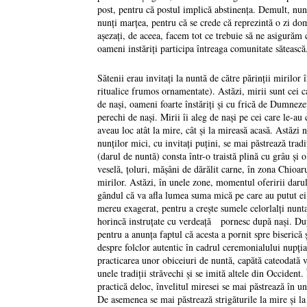
post, pentru că postul implică abstinenţa. Demult, nun
nunţi marţea, pentru că se crede că reprezintă o zi dom
aşezaţi, de aceea, facem tot ce trebuie să ne asigurăm c
oameni instăriţi participa întreaga comunitate sătească
Sătenii erau invitaţi la nuntă de către părinţii mirilo
ritualice frumos ornamentate). Astăzi, mirii sunt cei 
de naşi, oameni foarte înstăriţi şi cu frică de Dumneze
perechi de naşi. Mirii îi aleg de naşi pe cei care le-au 
aveau loc atât la mire, cât şi la mireasă acasă. Astăzi
nunţilor mici, cu invitaţi puţini, se mai păstrează trad
(darul de nuntă) consta într-o traistă plină cu grâu şi 
veselă, ţoluri, măşâni de dărălit carne, în zona Chioaru
mirilor. Astăzi, în unele zone, momentul oferirii darul
gândul că va afla lumea suma mică pe care au putut ei s
mereu exagerat, pentru a creşte sumele celorlalţi nuntaş
horincă instruţate cu verdeaţă pornesc după naşi. După
pentru a anunţa faptul că acesta a pornit spre biserică 
despre folclor autentic în cadrul ceremonialului nupţia
practicarea unor obiceiuri de nuntă, capătă cateodată va
unele tradiţii străvechi şi se imită altele din Occiden
practică deloc, învelitul miresei se mai păstrează în une
De asemenea se mai păstrează strigăturile la mire şi la