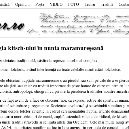
eistică
Opiniuni
Poşta
VIDEO
FOTO
Teatru
Traditii
Conta
ogia kitsch-ului în nunta maramureşeană
 societatea tradiţională, căsătoria reprezenta cel mai complex
nomen folcloric, având interferenţă cu toate celelalte manifestări folclorice.
ele obiceiuri nupţiale maramureşene s-au pierdut sau sunt pe cale de a se pierde
ne ale ţării sau chiar cu tradiţii importate de peste hotare de către cei care au l
clorişti, antropologi, etnografi cu privire la pierderea tradiţiilor noastre ancestra
r de fapt avem de a face cu obiceiuri noi, ca expresii active ale spiritului uman, 
ntinuă schimbare şi regenerare. Societatea evoluează şi se schimbă simultan şi me
rbim despre folclor autentic în cadrul ceremonialului nupţial riturile denaturandu
acticarea unor obiceiuri de nuntă, capătă cateodată valenţe de ridicol, de kitsch,
ză unele tradiţii străvechi şi se imită altele din Occident. Cele mai multe nunţi a
 Astăzi, majoritatea nunţilor au loc în luna august, în perioada de concedii a cel