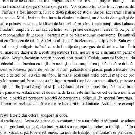
orcandu-se de la cununie, trec pragul casei sub care se află puşi cărbuni şi au dat
uria trebe să se spargă şi să se spargă rău. Vorva aşa o fo, că ar fi avut noroc de
i. Farfuria a fost înlocuită cu cele două pahare de sticlă, uneori adevărate elemen
te pe ele. Mirii, înainte de a intra la căminul cultural, au datoria de a goli şi
care primesc eticheta de kitsch de la o primă privire. Unele nunţi săteşti abund
 dinafară, umplute cu aer sau cu heliu; sunt prinse deasupra mesei mirilor, pe lâng
te recomandate de „experţi” părinţii mirilor plătesc sume consistente. Demult să
ă cu Cina cea de taină. Astăzi totul abundă în elemente de tip kitsch. Sala este zu
 satinate şi obligatoriu încărcate de fundiţe de prost gust de diferite culori. În 
şul mare are datoria de a rosti rugăciunea Tatăl nostru şi de a închina un pahar 
ilor. Aceştia închinau pentru norocul noii familii. Ceilalţi nuntaşi închinau dir
 obiceiul de a închina cu toţii din acelaşi pahar, umplut cu ţuică de către doi că
nt se folosesc pet-urile pentru băuturi, paharele din plastic pentru fiecare invit
esele de trei ori, cu câte un ţâpou în mană, realizând astfel cercul magic de prote
 în Maramureşul Istoric consta în laşte-n zamă (supă de carne cu tăiţei), ptiroşte
radiţional din Ţara Lăpuşului şi Ţara Chioarului era compus din plăcinte cu bran
e), pancove. Astăzi meniul de nuntă de la sat este similar cu cel de la o nuntă ur
alate, cioarbă pă perişoare (ciorbă de perişoare), prăjituri (în special Buturuga, 
n, importuri preluate de către cei care lucrează în străinătate. Astfel, spre exemplu
şul Istoric din ceteră, zongoră şi dobă.
l tradiţional. Avem de a face cu o contaminare a tarafului tradiţional, se aduce
aci, gordună, taragot, clarinet. Astăzi s-a renunţat la orchestra tradiţională î
solist vocal, orgă, tobe electronice. La nunţile tradiţionale nuntaşii se prindeau