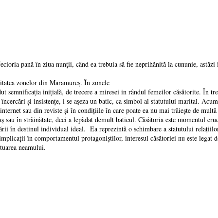
fecioria pană în ziua nunţii, când ea trebuia să fie neprihănită la cununie, astăzi 
oritatea zonelor din Maramureş. În zonele
rdut semnificaţia iniţială, de trecere a miresei in rândul femeilor căsătorite. În 
ncercări şi insistenţe, i se aşeza un batic, ca simbol al statutului marital. Acum 
 internet sau din reviste şi în condiţiile în care poate ea nu mai trăieşte de mul
oraş sau în străinătate, deci a lepădat demult baticul. Căsătoria este momentul cru
ii în destinul individual ideal. Ea reprezintă o schimbare a statutului relaţiilor
u implicaţii în comportamentul protagoniştilor, interesul căsătoriei nu este legat d
etuarea neamului.