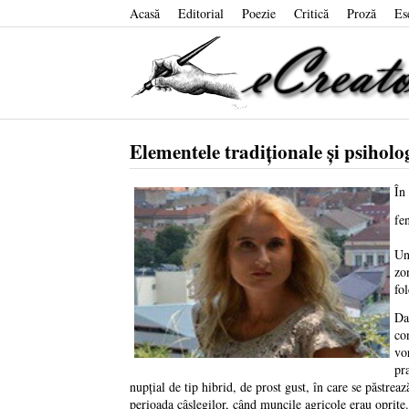
Acasă
Editorial
Poezie
Critică
Proză
Es
Elementele tradiţionale şi psihol
În
fe
Un
zo
fol
Da
co
vo
pr
nupţial de tip hibrid, de prost gust, în care se păstrea
perioada câşlegilor, când muncile agricole erau oprite.