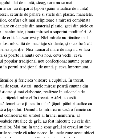
regului alai de nuntă, steag, care nu se mai
te rar, au dispărut ţâpoii (pâini ritualice de nuntă),
esei, seturile de pahare şi sticle din plastic, manelele,
şilor, coafura cât mai sclipitoare a miresei combinată
ulare cu dantele din material plastic, geci din piele cu
în unanimitate, ţinuta miresei a suportat modificări. A
ţii de cristale swarovsky. Nici mirele nu rămâne mai
a fost înlocuită de machiaje stridente, şi o coafură cât
emenea apariţie. Nici numărul mare de naşi nu se lasă
sa să poarte la nuntă ceva nou, ceva vechi, ceva
mul popular tradiţional nou confecţionat anume pentru
m în portul tradiţional de nuntă şi ceva împrumutat.
nilor şi fericirea viitoare a cuplului. În trecut,
oiul de ţesut. Astăzi, unele mirese poartă cununa din
isticate şi mai elaborate, realizate în saloanele de
 curăţeniei miresei în trecut. Astăzi, această
ouă femei care ţineau în mână ţâpoi, pâini ritualice cu
că a ţâpoului. Demult, la intrarea în casă o femeie cu
ind considerat un simbol al hranei nemuririi, al
 boabele ritualice de grâu au fost înlocuite cu cele din
mirilor. Mai rar, în unele zone grâul şi orezul au fost
burile se crede că aduc noroc. În unele zone acest obicei