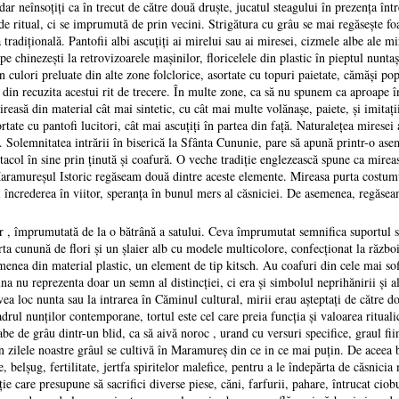
 dar neînsoţiţi ca în trecut de către două druşte, jucatul steagului în prezenţa înt
e ritual, ci se imprumută de prin vecini. Strigătura cu grâu se mai regăseşte foar
tradiţională. Pantofii albi ascuţiţi ai mirelui sau ai miresei, cizmele albe ale mir
e chinezeşti la retrovizoarele maşinilor, floricelele din plastic în pieptul nunta
n culori preluate din alte zone folclorice, asortate cu topuri paietate, cămăşi pop
si din recuzita acestui rit de trecere. În multe zone, ca să nu spunem ca aproape 
reasă din material cât mai sintetic, cu cât mai multe volănaşe, paiete, şi imita
rtate cu pantofi lucitori, cât mai ascuţiţi în partea din faţă. Naturaleţea miresei 
c. Solemnitatea intrării în biserică la Sfânta Cununie, pare să apună printr-o as
tacol în sine prin ţinută şi coafură. O veche tradiţie englezească spune ca mirea
 Maramureşul Istoric regăseam două dintre aceste elemente. Mireasa purta costu
încrederea în viitor, speranţa în bunul mers al căsniciei. De asemenea, regăsea
, împrumutată de la o bătrână a satului. Ceva împrumutat semnifica suportul săte
purta cunună de flori şi un şlaier alb cu modele multicolore, confecţionat la răzb
semenea din material plastic, un element de tip kitsch. Au coafuri din cele mai sof
a nu reprezenta doar un semn al distincţiei, ci era şi simbolul neprihănirii şi al
ea loc nunta sau la intrarea în Căminul cultural, mirii erau aşteptaţi de către d
drul nunţilor contemporane, tortul este cel care preia funcţia şi valoarea rituali
abe de grâu dintr-un blid, ca să aivă noroc , urand cu versuri specifice, graul fi
ii. În zilele noastre grâul se cultivă în Maramureş din ce in ce mai puţin. De aceea
 belşug, fertilitate, jertfa spiritelor malefice, pentru a le îndepărta de căsnicia 
iţie care presupune să sacrifici diverse piese, căni, farfurii, pahare, întrucat cio