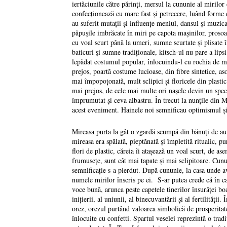
iertăciunile către părinţi, mersul la cununie al mirilor
confecţionează cu mare fast şi petrecere, luând forme d
au suferit mutaţii şi influenţe meniul, dansul şi muzica 
păpuşile imbrăcate în miri pe capota maşinilor, prosoap
cu voal scurt până la umeri, sumne scurtate şi plisate î
baticuri şi sumne tradiţionale, kitsch-ul nu pare a lip
lepădat costumul popular, înlocuindu-l cu rochia de mi
prejos, poartă costume lucioase, din fibre sintetice, aso
mai împopoţonată, mult sclipici şi floricele din plasti
mai prejos, de cele mai multe ori naşele devin un spec
împrumutat şi ceva albastru. În trecut la nunţile din
acest eveniment. Hainele noi semnificau optimismul şi 
Mireasa purta la gât o zgardă scumpă din bănuţi de aur 
mireasa era spălată, pieptănată şi împletită ritualic, 
flori de plastic, căreia îi ataşează un voal scurt, de a
frumuseţe, sunt cât mai tapate şi mai sclipitoare. Cunun
semnificaţie s-a pierdut. După cununie, la casa unde av
numele mirilor înscris pe ei. S-ar putea crede că în ca
voce bună, arunca peste capetele tinerilor însurăţei bo
iniţierii, al uniunii, al binecuvantării şi al fertilităţ
orez, orezul purtând valoarea simbolică de prosperitate,
înlocuite cu confetti. Spartul veselei reprezintă o trad