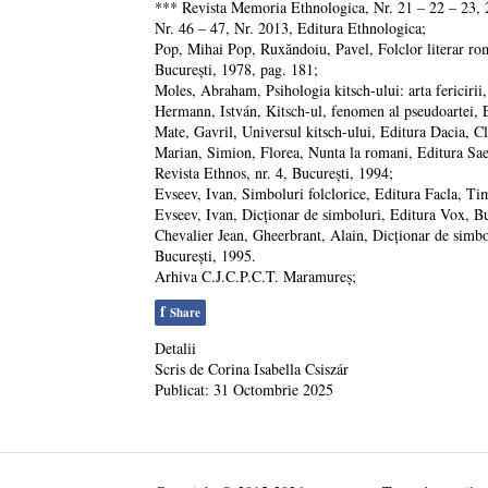
*** Revista Memoria Ethnologica, Nr. 21 – 22 – 23, 2
Nr. 46 – 47, Nr. 2013, Editura Ethnologica;
Pop, Mihai Pop, Ruxăndoiu, Pavel, Folclor literar ro
Bucureşti, 1978, pag. 181;
Moles, Abraham, Psihologia kitsch-ului: arta fericirii
Hermann, István, Kitsch-ul, fenomen al pseudoartei, E
Mate, Gavril, Universul kitsch-ului, Editura Dacia, C
Marian, Simion, Florea, Nunta la romani, Editura Saec
Revista Ethnos, nr. 4, Bucureşti, 1994;
Evseev, Ivan, Simboluri folclorice, Editura Facla, Ti
Evseev, Ivan, Dicţionar de simboluri, Editura Vox, Bu
Chevalier Jean, Gheerbrant, Alain, Dicţionar de simbol
Bucureşti, 1995.
Arhiva C.J.C.P.C.T. Maramureş;
f
Share
Detalii
Scris de
Corina Isabella Csiszár
Publicat: 31 Octombrie 2025