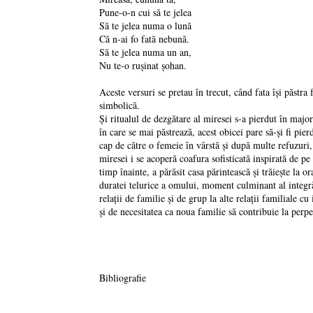
Pune-o-n cui să te jelea
Să te jelea numa o lună
Că n-ai fo fată nebună.
Să te jelea numa un an,
Nu te-o ruşinat şohan.
Aceste versuri se pretau în trecut, când fata îşi păstra 
simbolică.
Şi ritualul de dezgătare al miresei s-a pierdut în maj
în care se mai păstrează, acest obicei pare să-şi fi pie
cap de către o femeie în vârstă şi după multe refuzuri, î
miresei i se acoperă coafura sofisticată inspirată de pe
timp înainte, a părăsit casa părintească şi trăieşte la 
duratei telurice a omului, moment culminant al integrăr
relaţii de familie şi de grup la alte relaţii familiale c
şi de necesitatea ca noua familie să contribuie la perp
Bibliografie