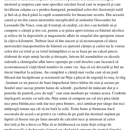
misterul şi surpriza care sunt specifice oricărui local care se respectă şi care
învăluiau crâşma ca o perdea fumigenă, permiţând celor doi iluzionişti-tatăl
şi fiul-să-şi ducă până la capăt scamatoriile lor financiare secrete. Din această
cauză şi nu din cauza misterului inexplicabil al surâsului Giocondei lui
Leonardo Da Vinci, cum aţi fi tentaţi să credeţi, cei doi s-au hotărât să-şi
cumpere o căruţă şi doi cai, pentru a se putea aproviziona cu băuturi alcolice
şi etilice de la depozitele şi magazinele aflate în oraşelul din apropiere situat
la câţiva kilometri. Trebuie însă să fim sinceri şi să recunoaştem că ideea
motorizării transporturilor de băuturi cu ajutorul căruţei şi cailor nu le venise
celor doi cu totul şi cu totul întâmplător ci ea se baza pe un calcul precis
elaborat de nişte minţi lucide şi detaşate, într-un fel asemănător cu răceala
siderală a chirurgului aflat într-o operaţie pe cord deschis care încearcă să
economisească viaţă tăind nemilos în carne vie. Aşa că cei doi,tatăl şi fiul au
trecut îmediat la acţiune. Au cumpărat o căruţă mai veche care să nu pară
făloasă dar încăpătoare şi rezistentă iar Niţu a plecat de urgenţă la oraş, la târg
, înarmat cu un purcoi de bani împachetat într-o hârtie de ziar şi ascuns pe
fundul unei sacoşe printre haine de schimb , pachetul de mâncare dar şi o
pereche de pantofi,,cioc de raţă’’ care erau moderni pe vremea aceea. Conform
înţelegerii secrete cu tată-său, Niţu urma să cumpere un cal nici prea tânăr
nici prea bătrân,nici urât dar nici prea frumos , nici armăsar pur sânge dar nici
mârţoagă taman aşa cât să nu bată la ochi. Toate bune şi frumoase dacă
socoteala de-acasă s-ar potrivi cu vrabia de pe gard dar destinul supărat pe
faptul că fusese tras pe linie moartă de calculul rece şi interesat al celor
doi:tată şi fiu a decis ca Niţu să se întâlnească cu nişte foşti colegi de
profesională şi de bucurie să tragă un chef până aproape de spartul târgului.