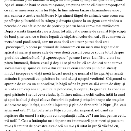
Aşa că suma de bani se cam micşorase, am putea spune că direct proporţional
cu cât se înroşiseră ochii lui Niţu. În fine într-un târziu clătinându-se uşor ,
aşa, cam ca o trestie umblătoare Niţu nimeri târgul de animale care acum era
pe sfârşite şi întrebând în stânga şi dreapta ajunse la un ţigan care vindea o
pereche de cai cât se poate de potriviţi pentru banii care-i mai rămăseseră.
După o scurtă târguială care a durat tot atât cât o pensie de ceapist Niţu scăpă
de bani şi se trezi cu o funie legată de căpăstrul celor doi cai . Şi cum avea de
mers destul până acasă, cam un ceas dacă erai treaz şi trei dacă erai
,,preocupat’’, o porni pe drumul de întoarcere cu un mers mai legănat dar
apăsat şi merse şi merse cale de vreo două ceasuri ceea ce spune totul despre
gradul de ,,încărcătură’’ şi ,,preocupare’’ pe care-l avea. Lui Niţu viaţa i se
părea frumoasă, fluiera vesel şi deşii i se părea lui că cei doi cai sunt cumva
şovăielnici îşi spuse că asta-i din cauză că erau emotivi şi un pic stresaţi
fiindcă începeau o viaţă nouă la casă nouă şi e normal să fie aşa. Ajun acasă
,mândru îi prezentă cumpărătura lui tată-său şi aşteptă verdictul. Crâşmarul se
apropie de cai ca un cunoscător, le băgă mâna în gură ca să-i caute de dinţi şi
să vadă cam câţi ani au, se uită la potcoave, la copite , la greabăn, la coadă şi
apoi părându i-se lui ceva ciudat îşi întinse mâna la ochii cailor, întâi la unul
şi apoi la altul şi după câteva fluturări de palme şi mişcări bruşte ale braţelor
se întoarse roşu la faţă, cu ochii înjectaţi şi plin de furie urlă la Niţu: ,,Bă, caii
ăştia sunt orbi!’’. La toate astea Niţu cu un calm imperial, ridicând cu
nepăsare din umeri i-a răspuns cu nonşalanţă : ,,Da, ce? I-am luat pentru cetit,
mă tată?’’. Ce s-a întâmplat mai departe nu interesează pe nimeni şi poate nu
mi-aş fi amintit de povestea asta dacă nu m-aş fi uitat în jur. Şi văzând eu,
atâţia aleşi nepricepuţi, atâţia miniştri încurcă lume şi atâţia alţii care nu văd