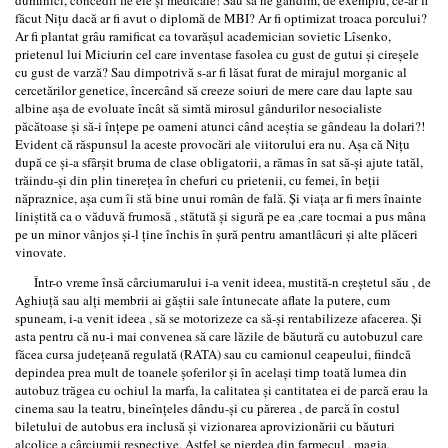
făcut Niţu dacă ar fi avut o diplomă de MBI? Ar fi optimizat troaca porcului?
Ar fi plantat grâu ramificat ca tovarăşul academician sovietic Lîsenko,
prietenul lui Miciurin cel care inventase fasolea cu gust de gutui şi cireşele
cu gust de varză? Sau dimpotrivă s-ar fi lăsat furat de mirajul morganic al
cercetărilor genetice, încercând să creeze soiuri de mere care dau lapte sau
albine aşa de evoluate încât să simtă mirosul gândurilor nesocialiste
păcătoase şi să-i înţepe pe oameni atunci când aceştia se gândeau la dolari?!
Evident că răspunsul la aceste provocări ale viitorului era nu. Aşa că Niţu
după ce şi-a sfârşit bruma de clase obligatorii, a rămas în sat să-şi ajute tatăl,
trăindu-şi din plin tinereţea în chefuri cu prietenii, cu femei, în beţii
năpraznice, aşa cum îi stă bine unui român de fală. Şi viaţa ar fi mers înainte
liniştită ca o văduvă frumosă , stătută şi sigură pe ea ,care tocmai a pus mâna
pe un minor vânjos şi-l ţine închis în şură pentru amantlâcuri şi alte plăceri
vinovate.
Într-o vreme însă cârciumarului i-a venit ideea, mustită-n creştetul său , de
Aghiuţă sau alţi membrii ai găştii sale întunecate aflate la putere, cum
spuneam, i-a venit ideea , să se motorizeze ca să-şi rentabilizeze afacerea. Şi
asta pentru că nu-i mai convenea să care lăzile de băutură cu autobuzul care
făcea cursa judeţeană regulată (RATA) sau cu camionul ceapeului, fiindcă
depindea prea mult de toanele şoferilor şi în acelaşi timp toată lumea din
autobuz trăgea cu ochiul la marfa, la calitatea şi cantitatea ei de parcă erau la
cinema sau la teatru, bineînţeles dându-şi cu părerea , de parcă în costul
biletului de autobus era inclusă şi vizionarea aprovizionării cu băuturi
alcolice a cârciumii respective. Astfel se pierdea din farmecul , magia,