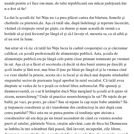
număr pentru a-l face om mare, de talie republicană sau măcar judeţeană dar
n-a fost să fie!
La dat la şcoală da’ lui Niţu nu i-a prea plăcut cartea dar băutura, femeile şi
chefurile cu prietenii,da. Aşa că tatăl său, după îndelungi şi repetate încercări,
văzând că risipeşte orzul pe gâşte, cu durere şi mare acreală de inimă s-a
hotărât să-şi ţină feciorul pe lângă el şi să-l înveţe el, meseria sa, ca să aibă şi
el un rost în lume.
Am uitat să vă zic că tatăl lui Niţu lucra în cadrul cooperaţiei ca şi cârciumar
calificat, cu şcoală profesională de alimentaţie publică. Asta, şcoala de
alimentaţie publică era pe lângă cele patru clase primare terminate pe vremuri
în sat. Aşa că şi-a făcut el socoteala că decât să dea banii aiurea pe dascăli şi
şcoli înalte şi fără rost, mai bine îl ţine pe băiat pe lângă el şi la vremea cînd
i-o veni rândul la pensie, acesta să-i ia locul şi să ducă mai departe stindardul
singurului sector de pierzanie legal aprobat în raiul socialist. Că tatăl avea
dreptate se vedea de la o poştă cu ochiul liber, nebenoclat. Păi spuneţi şi
dumneavoastră, ce s-ar fi întâmplat dacă Niţu mergând la şcoală ar fi ajuns să
zicem, neurochirurg? Unde să practice neurochirurgia în sat? Pe raţele de pe
baltă, pe vaci, pe porci, pe câini? Sau să repare la cap nişte babe amărâte? Să-
şi trepaneze consătenii şi să-i transforme din credincioşi în atei după cum
cerea partidul? Nici asta nu se putea pentru că tendinţa spre ateism a
consătenilor săi era deja pe un trend ascendent de când cu venirea noului
preot al satului, părintele Voicu, creştin adevărat, care de frica lui Dumnezeu
se îmbăta în trei schimburi fără pauză, fără învoiri, recuperări, zile libere,
duminici, concedii fie ele şi medicale! Sau să ne gândim, de exemplu, ce-ar fi