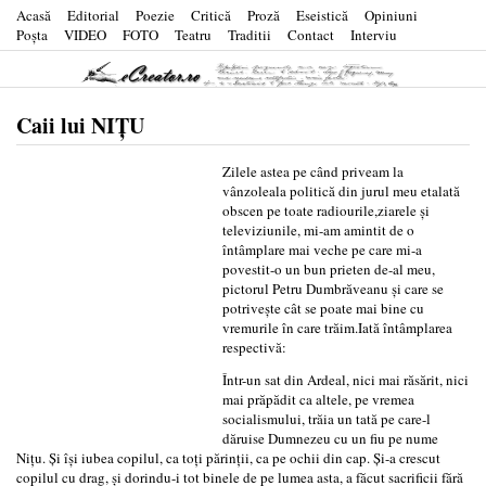
Acasă
Editorial
Poezie
Critică
Proză
Eseistică
Opiniuni
Poşta
VIDEO
FOTO
Teatru
Traditii
Contact
Interviu
Caii lui NIȚU
Zilele astea pe când priveam la
vânzoleala politică din jurul meu etalată
obscen pe toate radiourile,ziarele şi
televiziunile, mi-am amintit de o
întâmplare mai veche pe care mi-a
povestit-o un bun prieten de-al meu,
pictorul Petru Dumbrăveanu şi care se
potriveşte cât se poate mai bine cu
vremurile în care trăim.Iată întâmplarea
respectivă:
Într-un sat din Ardeal, nici mai răsărit, nici
mai prăpădit ca altele, pe vremea
socialismului, trăia un tată pe care-l
dăruise Dumnezeu cu un fiu pe nume
Niţu. Şi îşi iubea copilul, ca toţi părinţii, ca pe ochii din cap. Şi-a crescut
copilul cu drag, şi dorindu-i tot binele de pe lumea asta, a făcut sacrificii fără