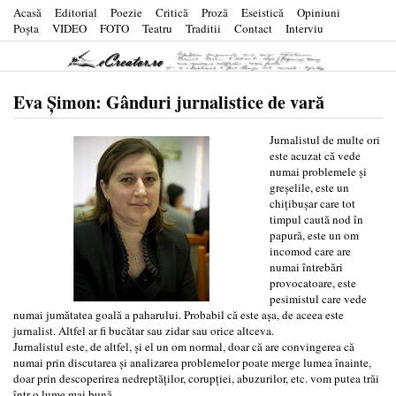
Acasă
Editorial
Poezie
Critică
Proză
Eseistică
Opiniuni
Poşta
VIDEO
FOTO
Teatru
Traditii
Contact
Interviu
Eva Șimon: Gânduri jurnalistice de vară
Jurnalistul de multe ori
este acuzat că vede
numai problemele şi
greşelile, este un
chiţibuşar care tot
timpul caută nod în
papură, este un om
incomod care are
numai întrebări
provocatoare, este
pesimistul care vede
numai jumătatea goală a paharului. Probabil că este aşa, de aceea este
jurnalist. Altfel ar fi bucătar sau zidar sau orice altceva.
Jurnalistul este, de altfel, şi el un om normal, doar că are convingerea că
numai prin discutarea şi analizarea problemelor poate merge lumea înainte,
doar prin descoperirea nedreptăţilor, corupţiei, abuzurilor, etc. vom putea trăi
într-o lume mai bună.