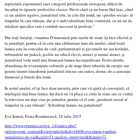
reprezintă exponentul unei categorii profesionale eterogene, dificil de
încadrat în tiparele profesiilor clasice. Privit când ca un boem fără leac, când
ca un analist riguros, jurnalistul este, în cele din urmă, un »produs social« al
timpului în care trăieşte, dar şi o individualitate bine conturată, cu un set de
trăsături specifice care-i conferă succesul în profesie."
Dar staţi liniştiţi, vitamina D transmisă prin razele de soare îşi face efectul şi
la jurnalişti, pentru că în cele mai călduroase luni ale anului, când toată
lumea este în concediu de vară, parlamentarii şi guvernele nu iau hotărâri,
tribunalele nu judecă, şcolile nu educă elevii, atunci şi numai atunci, şi
jurnalistul vede mult mai frumoasă lumea înconjurătoare. Festivalurile,
abundenţa de evenimente culturale şi de timp liber, taberele de creaţie sau
pentru tineret transformă jurnalistul într-un om curios, dornic de a cunoaşte
frumosul şi binele din lume.
În restul anului, el îşi face doar meseria, prin care vă ajută să cunoaşteţi, să
înţelegeţi mai bine lumea. Iar dacă nu vă place ce citiţi în ziare sau ce vedeţi
la televizor, nu daţi vina pe jurnalist, pentru că el este „produsul social al
timpului în care trăieşte". Schimbaţi lumea, nu jurnalistul!
Eva Şimon, Foaia Românească, 24 iulie 2015
http://www.rgnpress.ro/rgn_14/index.php?
option=com_content&view=article&id=18406:eva-imon-ganduri-
jurnalistice-de-var&catid=51:analize--interviuri&Itemid=72