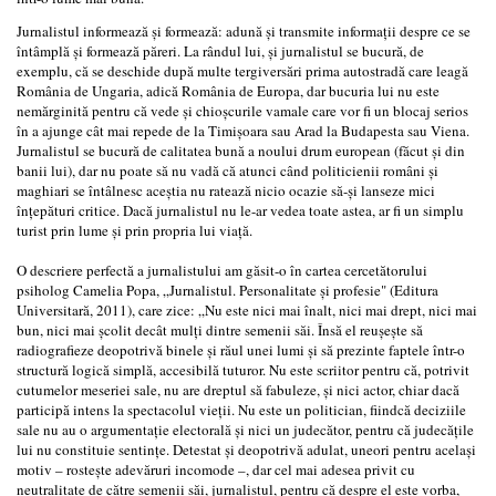
Jurnalistul informează şi formează: adună şi transmite informaţii despre ce se
întâmplă şi formează păreri. La rândul lui, şi jurnalistul se bucură, de
exemplu, că se deschide după multe tergiversări prima autostradă care leagă
România de Ungaria, adică România de Europa, dar bucuria lui nu este
nemărginită pentru că vede şi chioşcurile vamale care vor fi un blocaj serios
în a ajunge cât mai repede de la Timişoara sau Arad la Budapesta sau Viena.
Jurnalistul se bucură de calitatea bună a noului drum european (făcut şi din
banii lui), dar nu poate să nu vadă că atunci când politicienii români şi
maghiari se întâlnesc aceştia nu ratează nicio ocazie să-şi lanseze mici
înţepături critice. Dacă jurnalistul nu le-ar vedea toate astea, ar fi un simplu
turist prin lume şi prin propria lui viaţă.
O descriere perfectă a jurnalistului am găsit-o în cartea cercetătorului
psiholog Camelia Popa, „Jurnalistul. Personalitate şi profesie" (Editura
Universitară, 2011), care zice: „Nu este nici mai înalt, nici mai drept, nici mai
bun, nici mai şcolit decât mulţi dintre semenii săi. Însă el reuşeşte să
radiografieze deopotrivă binele şi răul unei lumi şi să prezinte faptele într-o
structură logică simplă, accesibilă tuturor. Nu este scriitor pentru că, potrivit
cutumelor meseriei sale, nu are dreptul să fabuleze, şi nici actor, chiar dacă
participă intens la spectacolul vieţii. Nu este un politician, fiindcă deciziile
sale nu au o argumentaţie electorală şi nici un judecător, pentru că judecăţile
lui nu constituie sentinţe. Detestat şi deopotrivă adulat, uneori pentru acelaşi
motiv – rosteşte adevăruri incomode –, dar cel mai adesea privit cu
neutralitate de către semenii săi, jurnalistul, pentru că despre el este vorba,