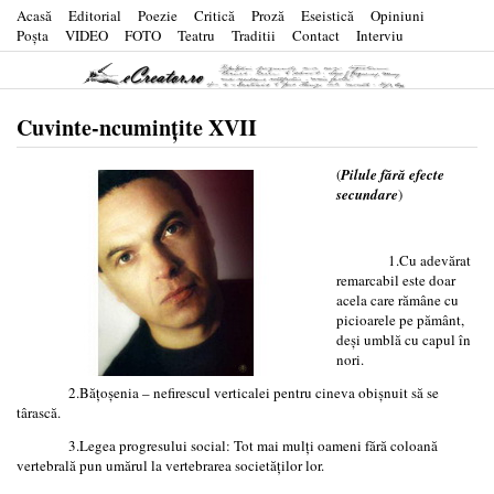
Acasă
Editorial
Poezie
Critică
Proză
Eseistică
Opiniuni
Poşta
VIDEO
FOTO
Teatru
Traditii
Contact
Interviu
Cuvinte-ncumințite XVII
(
Pilule fără efecte
secundare
)
1.Cu adevărat
remarcabil este doar
acela care rămâne cu
picioarele pe pământ,
deși umblă cu capul în
nori.
2.Bățoșenia – nefirescul verticalei pentru cineva obișnuit să se
târască.
3.Legea progresului social: Tot mai mulți oameni fără coloană
vertebrală pun umărul la vertebrarea societăților lor.