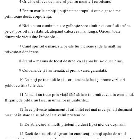
4.Oricât e cineva de mare, el pentru moarte-i ca oricare.
5.Pentru marile ambiții, puținătatea trupului este o gazdă mai
primitoare decât corpolența.
6.Nici un om cuminte nu se grăbește spre cimitir, ci caută să amâne
pe cât posibil inevitabilul, alegând calea cea mai lungă. Oricum toate
drumurile vieții duc într-acolo...
7.Când spiritul e mare, stă pe-ale lui picioare și de la înălțime
privește-n depărtare.
8.Statul – mașina de tocat destine, ca el și-ai lui s-o ducă bine.
9.Coloana de ți-i antrenată, ai promovarea garantată.
10.Nu poți pe toate să le ai – ori temenele faci și promovezi, ori
șefilor cu tifla tu le dai.
11.Nimeni nu trece prin viață fără să lase în urmă ceva din esența lui.
Birjarii, de pildă, au lăsat în urma lor înjurăturile...
12.În ce privește rafinamentul urii, nici cei mai înverșunați dușmani
nu sunt în stare să se ridice la nivelul prietenilor.
13.De-abia când ai mulți prieteni nu duci lipsă nici de dușmani.
14.Dacă de atacurile dușmanilor cunoscuți te poți apăra de unul
singur, de dușmănia unora dintre prieteni numai bunul Dumnezeu poate să te