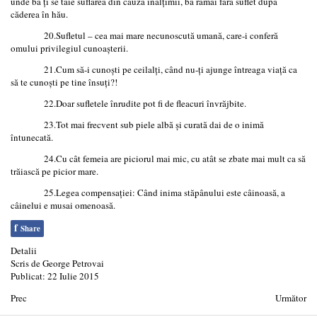
unde ba ți se taie suflarea din cauza înălțimii, ba rămâi fără suflet după
căderea în hău.
20.Sufletul – cea mai mare necunoscută umană, care-i conferă
omului privilegiul cunoașterii.
21.Cum să-i cunoști pe ceilalți, când nu-ți ajunge întreaga viață ca
să te cunoști pe tine însuți?!
22.Doar sufletele înrudite pot fi de fleacuri învrăjbite.
23.Tot mai frecvent sub piele albă și curată dai de o inimă
întunecată.
24.Cu cât femeia are piciorul mai mic, cu atât se zbate mai mult ca să
trăiască pe picior mare.
25.Legea compensației: Când inima stăpânului este câinoasă, a
câinelui e musai omenoasă.
f
Share
Detalii
Scris de
George Petrovai
Publicat: 22 Iulie 2015
Prec
Următor