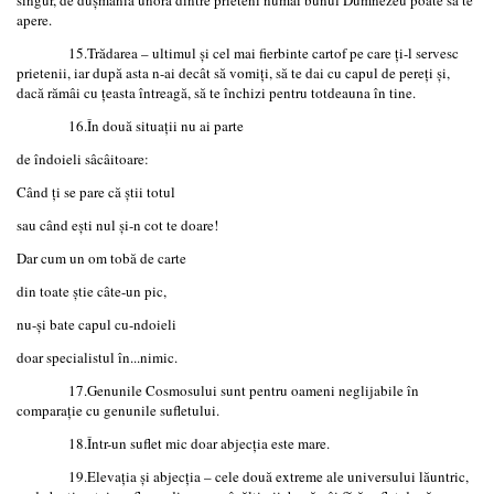
apere.
15.Trădarea – ultimul și cel mai fierbinte cartof pe care ți-l servesc
prietenii, iar după asta n-ai decât să vomiți, să te dai cu capul de pereți și,
dacă rămâi cu țeasta întreagă, să te închizi pentru totdeauna în tine.
16.În două situații nu ai parte
de îndoieli sâcâitoare:
Când ți se pare că știi totul
sau când ești nul și-n cot te doare!
Dar cum un om tobă de carte
din toate știe câte-un pic,
nu-și bate capul cu-ndoieli
doar specialistul în...nimic.
17.Genunile Cosmosului sunt pentru oameni neglijabile în
comparație cu genunile sufletului.
18.Într-un suflet mic doar abjecția este mare.
19.Elevația și abjecția – cele două extreme ale universului lăuntric,