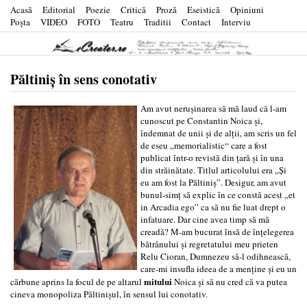
Acasă
Editorial
Poezie
Critică
Proză
Eseistică
Opiniuni
Poşta
VIDEO
FOTO
Teatru
Traditii
Contact
Interviu
Păltiniş în sens conotativ
Am avut neruşinarea să mă laud că l-am
cunoscut pe Constantin Noica şi,
îndemnat de unii şi de alţii, am scris un fel
de eseu „memorialistic“ care a fost
publicat într-o revistă din ţară şi în una
din străinătate. Titlul articolului era „Şi
eu am fost la Păltiniş”. Desigur, am avut
bunul-simţ să explic în ce constă acest „et
in Arcadia ego” ca să nu fie luat drept o
infatuare. Dar cine avea timp să mă
creadă? M-am bucurat însă de înţelegerea
bătrânului şi regretatului meu prieten
Relu Cioran, Dumnezeu să-l odihnească,
care-mi insufla ideea de a menţine şi eu un
mitului
cărbune aprins la focul de pe altarul
Noica şi să nu cred că va putea
cineva monopoliza Păltinişul, în sensul lui conotativ.