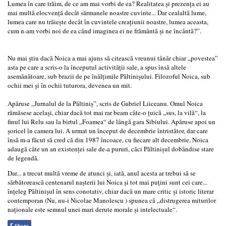
Lumea în care trăim, de ce am mai vorbi de ea? Realitatea şi prezenţa ei au
mai multă elocvenţă decât sărmanele noastre cuvinte... Dar cealaltă lume,
lumea care nu trăieşte decât în cuvintele creaţiunii noastre, lumea aceasta,
cum n-am vorbi noi de ea când imaginea ei ne frământă şi ne încântă?”.
Nu mai ştiu dacă Noica a mai ajuns să citească vreunui tânăr chiar „povestea”
asta pe care a scris-o la începutul activităţii sale, a spus însă altele
asemănătoare, sub brazii de pe înălţimile Păltinişului. Filozoful Noica, sub
ochii mei şi în ochii tuturora, devenea un mit.
Apăruse „Jurnalul de la Păltiniş”, scris de Gabriel Liiceanu. Omul Noica
rămăsese acelaşi, chiar dacă tot mai rar beam câte-o ţuică „sus, la vilă“, la
finul lui Relu sau la birtul „Foamea“ de lângă gara Sibiului. Apăruse apoi un
şoricel în camera lui. A urmat un început de decembrie întristător, dar care
însă m-a făcut să cred că din 1987 încoace, cu fiecare alt decembrie, Noica
adaugă câte un an existenţei sale de-a pururi, căci Păltinişul dobândise stare
de legendă.
Dar... a trecut multă vreme de atunci şi, iată, anul acesta ar trebui să se
sărbătorească centenarul naşterii lui Noica şi tot mai puţini sunt cei care...
înţeleg Păltinişul în sens conotativ, chiar dacă un mare critic şi istoric literar
contemporan (Nu, nu-i Nicolae Manolescu ) spunea că „distrugerea miturilor
naţionale este semnul unei mari derute morale şi intelectuale“.
f
Share