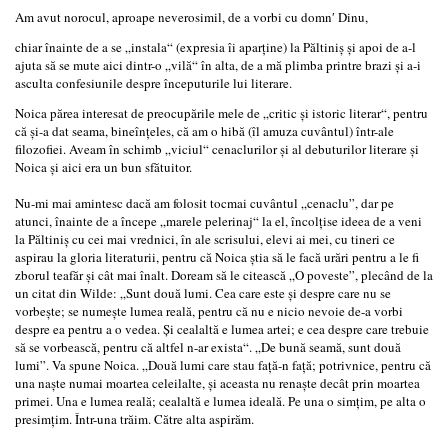
Am avut norocul, aproape neverosimil, de a vorbi cu domn′ Dinu,
chiar înainte de a se „instala“ (expresia îi aparţine) la Păltiniş şi apoi de a-l
ajuta să se mute aici dintr-o „vilă“ în alta, de a mă plimba printre brazi şi a-i
asculta confesiunile despre începuturile lui literare.
Noica părea interesat de preocupările mele de „critic şi istoric literar“, pentru
că şi-a dat seama, bineînţeles, că am o hibă (îl amuza cuvântul) într-ale
filozofiei. Aveam în schimb „viciul“ cenaclurilor şi al debuturilor literare şi
Noica şi aici era un bun sfătuitor.
Nu-mi mai amintesc dacă am folosit tocmai cuvântul „cenaclu”, dar pe
atunci, înainte de a începe „marele pelerinaj“ la el, încolţise ideea de a veni
la Păltiniş cu cei mai vrednici, în ale scrisului, elevi ai mei, cu tineri ce
aspirau la gloria literaturii, pentru că Noica ştia să le facă urări pentru a le fi
zborul teafăr şi cât mai înalt. Doream să le citească „O poveste”, plecând de la
un citat din Wilde: „Sunt două lumi. Cea care este şi despre care nu se
vorbeşte; se numeşte lumea reală, pentru că nu e nicio nevoie de-a vorbi
despre ea pentru a o vedea. Şi cealaltă e lumea artei; e cea despre care trebuie
să se vorbească, pentru că altfel n-ar exista“. „De bună seamă, sunt două
lumi”. Va spune Noica. „Două lumi care stau faţă-n faţă; potrivnice, pentru că
una naşte numai moartea celeilalte, şi aceasta nu renaşte decât prin moartea
primei. Una e lumea reală; cealaltă e lumea ideală. Pe una o simţim, pe alta o
presimţim. Într-una trăim. Către alta aspirăm.