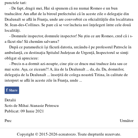
punctele tari:
- De fapt, dragii mei, Hai să spunem că nu numai Romeo e un bun
traducător. Am aflat de la biroul prefectului că în aceste zile o delegaţie din
Dealunalt se află în Franţa, unde are convorbiri cu oficialităţile din localitatea
St. Jean-des-Collines. Se pare că se vor încheia noi înţelegeri între cele două
localităţi.
- Domnule inspector, domnule inspector! Nu ştiu ce are Romeo, cred că i s-
a făcut rău! Să chemăm salvarea?
După ce paramedicii îşi făcură datoria, urcându-l pe profesorul Patrocle în
ambulanţă, cu destinaţia Spitalul Judeţean de Urgenţă, Inspectorul se simţi
obligat să aprecieze:
- Precis n-a dormit azi-noapte, cine ştie ce dracu mai traduce ăsta sau ce
mai scrie. Aşa, ce ziceam?! A, ăia de la Dealunalt ... da, da. Da, domnilor,
delegaţia de la Dealunalt ... însoţită de colega noastră Titina, în calitate de
interpret se află în aceste zile în Franţa, unde ...
f
Share
Detalii
Scris de
Mihai Atanasie Petrescu
Publicat: 09 Iunie 2021
Prec
Următor
Copyright © 2015-2026 ecreator.ro. Toate drepturile rezervate.