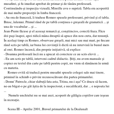
musafirei, şi fu imediat aprobat de primar şi de tânăra profesoară.
Continuându-şi inspecţia vizuală, Mireille avu o supriză. Tabla era acoperită
de mai multe propoziţii în limba franceză.
- Au ora de franceză, îi traduse Romeo spusele profesoarei, privind şi el tabla.
Brusc, înlemni. Primul rând de pe tablă conţinea o greşeală de gramatică ... şi
una de vocabular ... şi ...
Jean-Pierre făcuse şi el aceeaşi remarcă şi, conştiincios, corectă fraza. Făcu
doi paşi înapoi, apoi ridică mâna dreaptă să apuce din nou creta, dar renunţă.
În acelaşi timp cu Romeo, observase greşeli, mai mici sau mai mari, pe fiecare
rând scris pe tablă, iar buna lui cuviinţă îi dictă să nu intervină în bunul mers
al orei. Romeo încercă, din proprie iniţiativă, să explice:
- Doamna profesoară încă nu a apucat să corecteze ce au scris elevii ...
- Eu am scris pe tablă, interveni cadrul didactic. Ştiţi, nu avem manuale şi
copiez eu textul din carte pe tablă pentru copii, nu vrem să rămânem în urmă
cu materia.
Romeo evită să traducă pentru musafiri spusele colegei sale mai tinere,
primind în schimb o privire recunoscătoare din partea primarului.
- Domn’ Patrocle, chiar slabuţă fata asta, Titina, nu-i aşa? Ce dracu să facem,
ne-au băgat-o pe gât ăştia de la inspectorat, e necalificată, dar ... e nepoata lui
...
Numele unchiului nu se mai auzi, acoperit de gălăgia copiilor care ieşeau
în recreaţie.
Scena III – Aprilie 2001, Biroul primarului de la Dealunalt