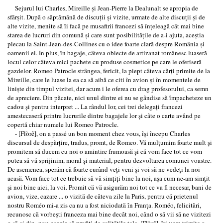
Sejurul lui Charles, Mireille şi Jean-Pierre la Dealunalt se apropia de
sfârşit. După o săptămână de discuţii şi vizite, urmate de alte discuţii şi de
alte vizite, menite să îi facă pe musafirii francezi să înţeleagă cât mai bine
starea de lucruri din comună şi care sunt posibilităţile de a-i ajuta, aceştia
plecau la Saint-Jean-des-Collines cu o idee foarte clară despre România şi
oamenii ei. În plus, în bagaje, câteva obiecte de artizanat românesc luaseră
locul celor câteva mici pachete cu produse cosmetice pe care le oferiseră
gazdelor. Romeo Patrocle strângea, fericit, la piept câteva cărţi primite de la
Mireille, care le luase la ea ca să aibă ce citi în avion şi în momentele de
linişte din timpul vizitei, dar acum i le oferea cu drag profesorului, ca semn
de apreciere. Din păcate, nici unul dintre ei nu se gândise să împacheteze un
cadou şi pentru interpret ... La rândul lor, cei trei delegaţi francezi
amestecaseră printre lucrurile dintre bagajele lor şi câte o carte având pe
copertă chiar numele lui Romeo Patrocle.
- [Flòrê], on a passé un bon moment chez vous, îşi începu Charles
discursul de despărţire, tradus, promt, de Romeo. Vă mulţumim foarte mult şi
promitem să ducem cu noi o amintire frumoasă şi că vom face tot ce vom
putea să vă sprijinim, moral şi material, pentru dezvoltarea comunei voastre.
De asemenea, sperăm că foarte curând veţi veni şi voi să ne vedeţi la noi
acasă. Vom face tot ce trebuie să vă simţiţi bine la noi, aşa cum ne-am simţit
şi noi bine aici, la voi. Promit că vă asigurăm noi tot ce va fi necesar, bani de
avion, vize, cazare ... o vizită de câteva zile la Paris, pentru că prietenul
nostru Roméo mi-a zis ca nu a fost niciodată în Franţa. Roméo, felicitări,
recunosc că vorbeşti franceza mai bine decât noi, când o să vii să ne vizitezi
o să ai din nou ocazia să profiţi de calităţile tale. [Flòrê], îţi vom trimite o