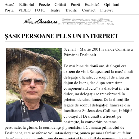
Acasă
Editorial
Poezie
Critică
Proză
Eseistică
Opiniuni
Poşta
VIDEO
FOTO
Teatru
Traditii
Contact
Interviu
ŞASE PERSOANE PLUS UN INTERPRET
Scena I – Martie 2001, Sala de Consiliu a
Primăriei Dealunalt
De mai bine de două ore, dialogul era
extrem de vioi. Se aşezaseră la masă două
delegaţii oficiale, cu scopul de a lua un
dejun de lucru, dar, dupa scurt timp,
componenta „lucru” s-a dizolvat în vin
dulce, iar delegaţii se transformară în
prieteni de când lumea. De la discuţiile
legate de scopul delegaţiei franceze din
localitatea St. Jean-des-Collines, înfrăţită
cu orăşelul Dealunalt s-a trecut, pe
nesimţite, la convorbiri pe teme
personale, la glume, la confidenţe şi promisiuni. Cumnata primarului de
Dealunant, care se oferise voluntar-alergător, punea pe masă farfurii cu feluri
de mâncare cu denumiri greu de pronunţat şi imposibil de memorat, iar soţul