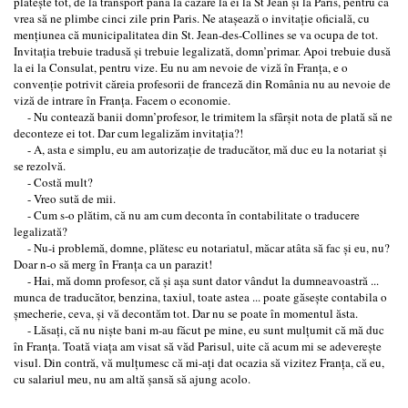
plăteşte tot, de la transport până la cazare la ei la St Jean şi la Paris, pentru că
vrea să ne plimbe cinci zile prin Paris. Ne ataşează o invitaţie oficială, cu
menţiunea că municipalitatea din St. Jean-des-Collines se va ocupa de tot.
Invitaţia trebuie tradusă şi trebuie legalizată, domn’primar. Apoi trebuie dusă
la ei la Consulat, pentru vize. Eu nu am nevoie de viză în Franţa, e o
convenţie potrivit căreia profesorii de franceză din România nu au nevoie de
viză de intrare în Franţa. Facem o economie.
- Nu contează banii domn’profesor, le trimitem la sfârşit nota de plată să ne
deconteze ei tot. Dar cum legalizăm invitaţia?!
- A, asta e simplu, eu am autorizaţie de traducător, mă duc eu la notariat şi
se rezolvă.
- Costă mult?
- Vreo sută de mii.
- Cum s-o plătim, că nu am cum deconta în contabilitate o traducere
legalizată?
- Nu-i problemă, domne, plătesc eu notariatul, măcar atâta să fac şi eu, nu?
Doar n-o să merg în Franţa ca un parazit!
- Hai, mă domn profesor, că şi aşa sunt dator vândut la dumneavoastră ...
munca de traducător, benzina, taxiul, toate astea ... poate găseşte contabila o
şmecherie, ceva, şi vă decontăm tot. Dar nu se poate în momentul ăsta.
- Lăsaţi, că nu nişte bani m-au făcut pe mine, eu sunt mulţumit că mă duc
în Franţa. Toată viaţa am visat să văd Parisul, uite că acum mi se adevereşte
visul. Din contră, vă mulţumesc că mi-aţi dat ocazia să vizitez Franţa, că eu,
cu salariul meu, nu am altă şansă să ajung acolo.