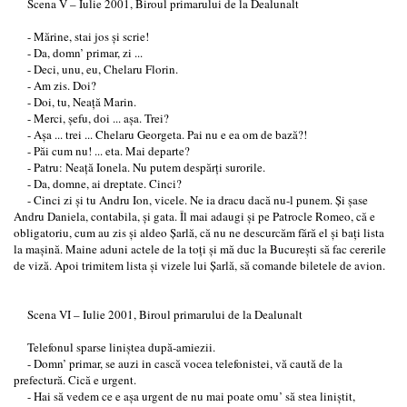
Scena V – Iulie 2001, Biroul primarului de la Dealunalt
- Mărine, stai jos şi scrie!
- Da, domn’ primar, zi ...
- Deci, unu, eu, Chelaru Florin.
- Am zis. Doi?
- Doi, tu, Neaţă Marin.
- Merci, şefu, doi ... aşa. Trei?
- Aşa ... trei ... Chelaru Georgeta. Pai nu e ea om de bază?!
- Păi cum nu! ... eta. Mai departe?
- Patru: Neaţă Ionela. Nu putem despărţi surorile.
- Da, domne, ai dreptate. Cinci?
- Cinci zi şi tu Andru Ion, vicele. Ne ia dracu dacă nu-l punem. Şi şase
Andru Daniela, contabila, şi gata. Îl mai adaugi şi pe Patrocle Romeo, că e
obligatoriu, cum au zis şi aldeo Şarlă, că nu ne descurcăm fără el şi baţi lista
la maşină. Maine aduni actele de la toţi şi mă duc la Bucureşti să fac cererile
de viză. Apoi trimitem lista şi vizele lui Şarlă, să comande biletele de avion.
Scena VI – Iulie 2001, Biroul primarului de la Dealunalt
Telefonul sparse liniştea după-amiezii.
- Domn’ primar, se auzi in cască vocea telefonistei, vă caută de la
prefectură. Cică e urgent.
- Hai să vedem ce e aşa urgent de nu mai poate omu’ să stea liniştit,