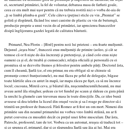
ei, secretarul primăriei, la fel de voluntar, debarasa masa de farfurii goale,
ceea ce era mult mai uşor pentru că nu trebuia rostită nici o vorba de-aia de
„ţi se limbă plimba-n gură”. Cele câteva (puţine) sticle cu vin „Premiat” se
goliră şi dispărură, făcând loc unei canistre de plastic cu vin de buturugă,
producţie proprie a unui vecin de-al primăriei, iar aprecierea francezilor
disipă înglijorarea gazdei legată de calitatea băuturii.
Primarul, Nea Florin – [flòrê] pentru noii lui prieteni – era foarte mulţumit.
Dejunul „ieşea bine”, francezii erau mulţumiţi de primire (aoleo, şi cât se
temuse că or fi nişte de-ăia încrezuţi şi pretenţioşi, şi când colo erau nişte
oameni ca şi el, de treabă şi cumsecade), relaţia oficială şi personală cu ei
promitea să se dezvolte frumos şi folositor pentru ambele părţi. Doctorul ăsta,
cum îl cheamă, Şarlă (ce, el era primar, nu era obligat să se chinuie să
pronunţe corect franţuzismele), nu mai făcea pe şeful de delegaţie, băgase
toate hărtiile alea cu antet în mapă, iar mapa zăcea pe fişet, ca să nu încurce
locul; cucoana, Mireiă ceva, şi băiatul ăla, nuşcumdracumîlcheamă, nu mai
aveau aerul ăla stingher, şedeau cu tot fundul pe scaun şi râdeau cu gura până
la urechi la glumele care traversau masa în toate direcţiile. Da, ce idee bună
avusese să dea telefon la liceul din oraşul vecin şi sa-l roage pe director să-i
trimită un profesor de franceză. Fără Romeo ar fi fost un om mort. Nimeni din
primărie sau din neamul primarului nu vorbea vreo limbă străină, nu ar fi
putut conversa cu musafirii decât cu preţul unei febre musculare. Dar ăsta,
Patrocle, profesorul, tare de tot. Vorbea ca un automat, reuşea să traducă tot –
şi ce spunea el, primarul, dar şi ce răspundea Şarlă sau ăia ai lui. Mai era