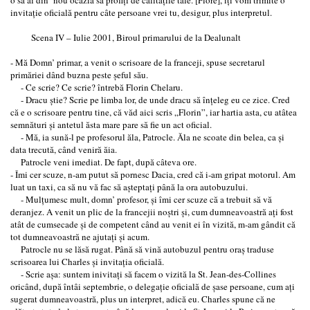
invitaţie oficială pentru câte persoane vrei tu, desigur, plus interpretul.
Scena IV – Iulie 2001, Biroul primarului de la Dealunalt
- Mă Domn’ primar, a venit o scrisoare de la franceji, spuse secretarul
primăriei dând buzna peste şeful său.
- Ce scrie? Ce scrie? întrebă Florin Chelaru.
- Dracu ştie? Scrie pe limba lor, de unde dracu să înţeleg eu ce zice. Cred
că e o scrisoare pentru tine, că văd aici scris „Florin”, iar hartia asta, cu atâtea
semnături şi antetul ăsta mare pare să fie un act oficial.
- Mă, ia sună-l pe profesorul ăla, Patrocle. Ăla ne scoate din belea, ca şi
data trecută, când veniră ăia.
Patrocle veni imediat. De fapt, după câteva ore.
- Îmi cer scuze, n-am putut să pornesc Dacia, cred că i-am gripat motorul. Am
luat un taxi, ca să nu vă fac să aşteptaţi până la ora autobuzului.
- Mulţumesc mult, domn’ profesor, şi îmi cer scuze că a trebuit să vă
deranjez. A venit un plic de la francejii noştri şi, cum dumneavoastră aţi fost
atât de cumsecade şi de competent când au venit ei în vizită, m-am gândit că
tot dumneavoastră ne ajutaţi şi acum.
Patrocle nu se lăsă rugat. Până să vină autobuzul pentru oraş traduse
scrisoarea lui Charles şi invitaţia oficială.
- Scrie aşa: suntem inivitaţi să facem o vizită la St. Jean-des-Collines
oricând, după întâi septembrie, o delegaţie oficială de şase persoane, cum aţi
sugerat dumneavoastră, plus un interpret, adică eu. Charles spune că ne