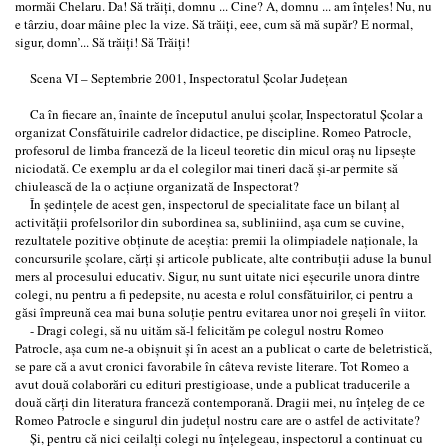
mormăi Chelaru. Da! Să trăiţi, domnu ... Cine? A, domnu ... am înţeles! Nu, nu
e târziu, doar mâine plec la vize. Să trăiţi, eee, cum să mă supăr? E normal,
sigur, domn’... Să trăiţi! Să Trăiţi!
Scena VI – Septembrie 2001, Inspectoratul Şcolar Judeţean
Ca în fiecare an, înainte de începutul anului şcolar, Inspectoratul Şcolar a
organizat Consfătuirile cadrelor didactice, pe discipline. Romeo Patrocle,
profesorul de limba franceză de la liceul teoretic din micul oraş nu lipseşte
niciodată. Ce exemplu ar da el colegilor mai tineri dacă şi-ar permite să
chiulească de la o acţiune organizată de Inspectorat?
În şedinţele de acest gen, inspectorul de specialitate face un bilanţ al
activităţii profelsorilor din subordinea sa, subliniind, aşa cum se cuvine,
rezultatele pozitive obţinute de aceştia: premii la olimpiadele naţionale, la
concursurile şcolare, cărţi şi articole publicate, alte contribuţii aduse la bunul
mers al procesului educativ. Sigur, nu sunt uitate nici eşecurile unora dintre
colegi, nu pentru a fi pedepsite, nu acesta e rolul consfătuirilor, ci pentru a
găsi împreună cea mai buna soluţie pentru evitarea unor noi greşeli în viitor.
- Dragi colegi, să nu uităm să-l felicităm pe colegul nostru Romeo
Patrocle, aşa cum ne-a obişnuit şi în acest an a publicat o carte de beletristică,
se pare că a avut cronici favorabile în câteva reviste literare. Tot Romeo a
avut două colaborări cu edituri prestigioase, unde a publicat traducerile a
două cărţi din literatura franceză contemporană. Dragii mei, nu înţeleg de ce
Romeo Patrocle e singurul din judeţul nostru care are o astfel de activitate?
Şi, pentru că nici ceilalţi colegi nu înţelegeau, inspectorul a continuat cu