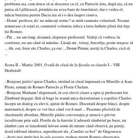
problema aia, cum dracu să se descurce cu el, cu Patrocle ăsta, după aia, că nu
putea să-l plătească, primăria nu avea bani de translatori, dar o vedea el,
măcar benzina pentru Dacia aia să i-o dea înapoi cumva.
- Domn’ profesor, da’ nu mâncaţi nimic? se miră cumnata voluntară. Tocmai
remarcase că soţul ei, cumnatul voluntar, ridica a treia farfurie plină din faţa
lui Romeo.
- Păi ... nu am timp, doamnă, răspunse profesorul. Vedeţi că vorbesc în
continuu, nu am când să mănânc. Lăsaţi-mi , totuşi, furculiţa, poate reuşesc să
... Ah, oui, bien sür, Charles, ça oui ... Domn Primar, auziţi la Charles, cică să
...
Scena II – Martie 2001, O sală de clasă de la Şcoala cu clasele I – VIII
Dealunalt
- Bonjour, petits! spuse Charles, intrând in clasă împreună cu Mireille si Jean-
Pierre, urmaţi de Romeo Patrocle şi Florin Chelaru.
- Bonjour, Madame! răspunseră, în cor, elevii clasei a opta şi profesoara lor.
Zâmbind degajat, fără să bage în seamă mica dezorientare a copiilor, Charles
începu un dialog cu elevii, ajutat de Romeo. Discutară despre bănci, despre
matematică, despre ce vor face când vor fi mari ... Pesemne plictistă de
chestiunile abordate, Mireille părăsi conversaţia şi aruncă o privire
iscoditoare prin sală. Florile de la ferestre îi aduseră zâmbetul pe buze, un
zâmbet care se transformă într-un semn de mirare când observă, pe pereţi,
două tablouri identice, reproduceri ale „Carului cu boi” de Grigorescu.
- Aveţi mai mulţi boi în sala aceasta, traduse promt Romeo observaţia