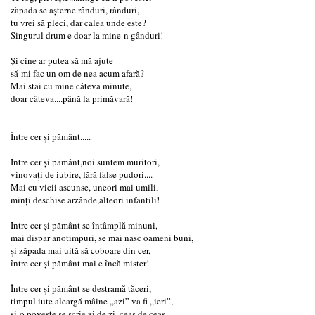
zăpada se așterne rânduri, rânduri,
tu vrei să pleci, dar calea unde este?
Singurul drum e doar la mine-n gânduri!
Și cine ar putea să mă ajute
să-mi fac un om de nea acum afară?
Mai stai cu mine câteva minute,
doar câteva....până la primăvară!
Între cer și pământ.....
Între cer și pământ,noi suntem muritori,
vinovați de iubire, fără false pudori....
Mai cu vicii ascunse, uneori mai umili,
minți deschise arzânde,alteori infantili!
Între cer și pământ se întâmplă minuni,
mai dispar anotimpuri, se mai nasc oameni buni,
și zăpada mai uită să coboare din cer,
între cer și pământ mai e încă mister!
Între cer și pământ se destramă tăceri,
timpul iute aleargă mâine „azi” va fi „ieri”,
și-o poveste se scrie zi de zi, ceas de ceas,