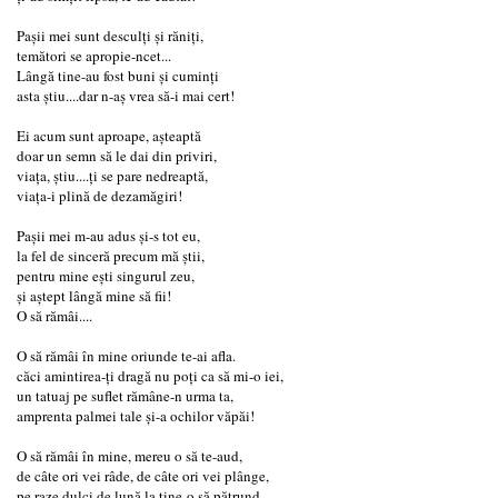
Pașii mei sunt desculți și răniți,
temători se apropie-ncet...
Lângă tine-au fost buni și cuminți
asta știu....dar n-aș vrea să-i mai cert!
Ei acum sunt aproape, așteaptă
doar un semn să le dai din priviri,
viața, știu....ți se pare nedreaptă,
viața-i plină de dezamăgiri!
Pașii mei m-au adus și-s tot eu,
la fel de sinceră precum mă știi,
pentru mine ești singurul zeu,
și aștept lângă mine să fii!
O să rămâi....
O să rămâi în mine oriunde te-ai afla.
căci amintirea-ți dragă nu poți ca să mi-o iei,
un tatuaj pe suflet rămâne-n urma ta,
amprenta palmei tale și-a ochilor văpăi!
O să rămâi în mine, mereu o să te-aud,
de câte ori vei râde, de câte ori vei plânge,
pe raze dulci de lună la tine-o să pătrund.