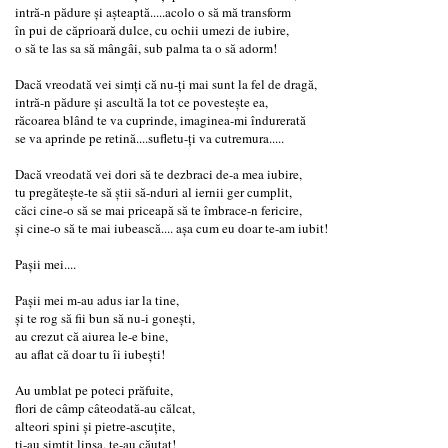
intră-n pădure și așteaptă.....acolo o să mă transform
în pui de căprioară dulce, cu ochii umezi de iubire,
o să te las sa să mângâi, sub palma ta o să adorm!
Dacă vreodată vei simți că nu-ți mai sunt la fel de dragă,
intră-n pădure și ascultă la tot ce povestește ea,
răcoarea blând te va cuprinde, imaginea-mi îndurerată
se va aprinde pe retină....sufletu-ți va cutremura.....
Dacă vreodată vei dori să te dezbraci de-a mea iubire,
tu pregătește-te să știi să-nduri al iernii ger cumplit,
căci cine-o să se mai priceapă să te îmbrace-n fericire,
și cine-o să te mai iubească.... așa cum eu doar te-am iubit!
Pașii mei....
Pașii mei m-au adus iar la tine,
și te rog să fii bun să nu-i gonești,
au crezut că aiurea le-e bine,
au aflat că doar tu îi iubești!
Au umblat pe poteci prăfuite,
flori de câmp câteodată-au călcat,
alteori spini și pietre-ascuțite,
ți-au simțit lipsa, te-au căutat!