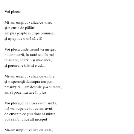
Voi pleca....
Mi-am umplut valiza cu vise,
și-n cutia de pălării,
am pus șoapte și clipe promise,
și aștept de o oră să vii!
Voi pleca unde trenul va merge,
nu contează, în nord sau în sud,
te aștept, e târziu și mi-e rece,
și peronul e trist și e ud....
Mi-am umplut valiza cu umbre,
și-o speranță deasupra am pus,
presimțiri.....am destule și-s sumbre,
am și poze.....a ta e în plus!
Voi pleca, cine lipsa să-mi simtă,
mă voi rupe de tot ce-am avut,
de cuvinte ce știu doar să mintă,
voi zâmbi unui alt început!
Mi-am umplut valiza cu stele,