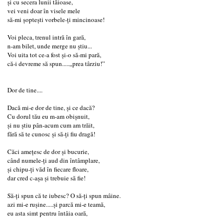
și cu secera lunii tăioase,
vei veni doar în visele mele
să-mi șoptești vorbele-ți mincinoase!
Voi pleca, trenul intră în gară,
n-am bilet, unde merge nu știu...
Voi uita tot ce-a fost și-o să-mi pară,
că-i devreme să spun.....„prea târziu!”
Dor de tine....
Dacă mi-e dor de tine, și ce dacă?
Cu dorul tău eu m-am obișnuit,
și nu știu pân-acum cum am trăit,
fără să te cunosc și să-ți fiu dragă!
Căci amețesc de dor și bucurie,
când numele-ți aud din întâmplare,
și chipu-ți văd în fiecare floare,
dar cred c-așa și trebuie să fie!
Să-ți spun că te iubesc? O să-ți spun mâine.
azi mi-e rușine.....și parcă mi-e teamă,
eu asta simt pentru întâia oară,