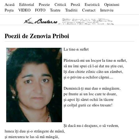
Acasă
Editorial
Poezie
Critică
Proză
Eseistică
Opiniuni
Poşta
VIDEO
FOTO
Teatru
Traditii
Contact
Interviu
Poezii de Zenovia Priboi
La tine-n suflet
Păstrează-mi un locșor la tine-n suflet,
să nu îmi spui că l-ai dat nu știu cui,
îți dau chirie zilnic câte-un zâmbet,
și o privire-a ochilor căprui....
Duminică-ți mai dau o mângâiere,
pe frunte ai un loc care te doare,
și-apoi îți sărut ochii în tăcere
și colțul gurii ce sfios tresare!
Și dacă nu-i deajuns, o să vedem,
lunea îți dau și-o strângere de mână,
și miercurea te las să mă mângâi,