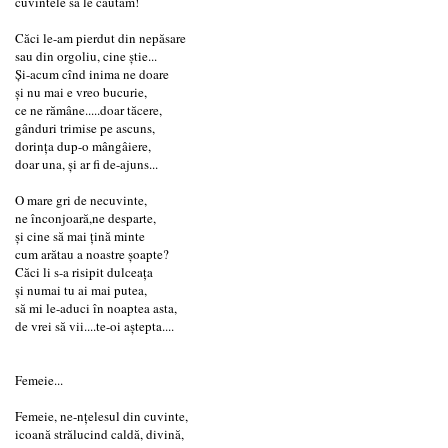
cuvintele să le căutăm!
Căci le-am pierdut din nepăsare
sau din orgoliu, cine știe...
Și-acum cînd inima ne doare
și nu mai e vreo bucurie,
ce ne rămâne.....doar tăcere,
gânduri trimise pe ascuns,
dorința dup-o mângâiere,
doar una, și ar fi de-ajuns...
O mare gri de necuvinte,
ne înconjoară,ne desparte,
și cine să mai țină minte
cum arătau a noastre șoapte?
Căci li s-a risipit dulceața
și numai tu ai mai putea,
să mi le-aduci în noaptea asta,
de vrei să vii....te-oi aștepta....
Femeie...
Femeie, ne-nțelesul din cuvinte,
icoană strălucind caldă, divină,