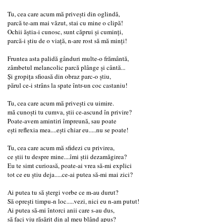
Tu, cea care acum mă privești din oglindă,
parcă te-am mai văzut, stai cu mine o clipă!
Ochii ăștia-i cunosc, sunt căprui și cuminți,
parcă-i știu de o viață, n-are rost să mă minți!
Fruntea asta palidă gânduri multe-o frământă,
zâmbetul melancolic parcă plânge și cântă...
Și gropița sfioasă din obraz parc-o știu,
părul ce-i strâns la spate într-un coc castaniu!
Tu, cea care acum mă privești cu uimire.
mă cunoști tu cumva, știi ce-ascund în privire?
Poate-avem amintiri împreună, sau poate
ești reflexia mea....ești chiar eu.....nu se poate!
Tu, cea care acum mă sfidezi cu privirea,
ce știi tu despre mine....îmi știi dezamăgirea?
Eu te simt curioasă, poate-ai vrea să-mi explici
tot ce eu știu deja.....ce-ai putea să-mi mai zici?
Ai putea tu să ștergi vorbe ce m-au durut?
Să oprești timpu-n loc.....vezi, nici eu n-am putut!
Ai putea să-mi întorci anii care s-au dus,
să faci viu răsărit din al meu blând apus?