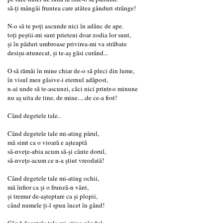
să-ți mângâi fruntea care atâtea gânduri strânge!
N-o să te poți ascunde nici în adânc de ape.
toți peștii-mi sunt prieteni doar zodia lor sunt,
și în păduri umbroase privirea-mi va străbate
desișu-ntunecat, și te-aș găsi curând...
O să rămâi în mine chiar de-o să pleci din lume,
în visul meu găsive-i eternul adăpost,
n-ai unde să te-ascunzi, căci nici printr-o minune
nu aș uita de tine, de mine.....de ce-a fost!
Când degetele tale..
Când degetele tale mi-ating părul,
mă simt ca o vioară e așteaptă
să-nvețe-abia acum să-și cânte dorul,
să-nvețe-acum ce n-a știut vreodată!
Când degetele tale mi-ating ochii,
mă înfior ca și o frunză-n vânt,
și tremur de-așteptare ca și plopii,
când numele ți-l spun încet în gând!
Când degetele tale mi-ating gândul,