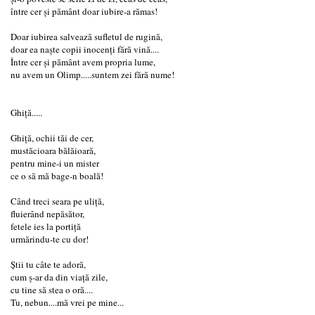
între cer și pământ doar iubire-a rămas!
Doar iubirea salvează sufletul de rugină,
doar ea naște copii inocenți fără vină....
Între cer și pământ avem propria lume,
nu avem un Olimp.....suntem zei fără nume!
Ghiță.....
Ghiță, ochii tăi de cer,
mustăcioara bălăioară,
pentru mine-i un mister
ce o să mă bage-n boală!
Când treci seara pe uliță,
fluierând nepăsător,
fetele ies la portiță
urmărindu-te cu dor!
Știi tu câte te adoră,
cum ș-ar da din viață zile,
cu tine să stea o oră....
Tu, nebun....mă vrei pe mine...