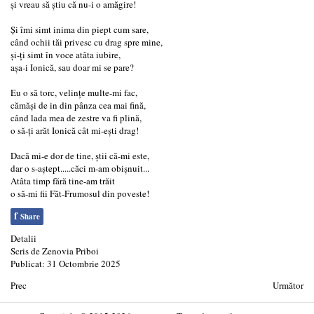
și vreau să știu că nu-i o amăgire!
Și îmi simt inima din piept cum sare,
când ochii tăi privesc cu drag spre mine,
și-ți simt în voce atâta iubire,
așa-i Ionică, sau doar mi se pare?
Eu o să torc, velințe multe-mi fac,
cămăși de in din pânza cea mai fină,
când lada mea de zestre va fi plină,
o să-ți arăt Ionică cât mi-ești drag!
Dacă mi-e dor de tine, știi că-mi este,
dar o s-aștept.....căci m-am obișnuit...
Atâta timp fără tine-am trăit
o să-mi fii Făt-Frumosul din poveste!
f
Share
Detalii
Scris de
Zenovia Priboi
Publicat: 31 Octombrie 2025
Prec
Următor