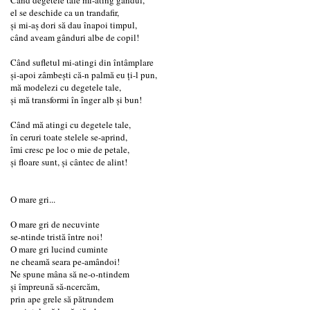
el se deschide ca un trandafir,
și mi-aș dori să dau înapoi timpul,
când aveam gânduri albe de copil!
Când sufletul mi-atingi din întâmplare
și-apoi zâmbești că-n palmă eu ți-l pun,
mă modelezi cu degetele tale,
și mă transformi în înger alb și bun!
Când mă atingi cu degetele tale,
în ceruri toate stelele se-aprind,
îmi cresc pe loc o mie de petale,
și floare sunt, și cântec de alint!
O mare gri...
O mare gri de necuvinte
se-ntinde tristă între noi!
O mare gri lucind cuminte
ne cheamă seara pe-amândoi!
Ne spune mâna să ne-o-ntindem
și împreună să-ncercăm,
prin ape grele să pătrundem