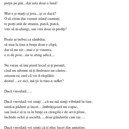
puțin pe păr....dar asta doar o lună!
Mai e și marți și joia....și ce dacă?
O să citim din versuri stând cuminți
te porți atât de straniu, parcă, parcă,
vrei să m-alungi, sau vrei doar să profiți!
Poate ar trebui ca sâmbăta,
să stau la tine-n brațe doar o clipă,
dar să nu uit....mai e și vinerea,
e zi de post....nu te ating adică....
Nu vreau să îmi pierd locul și-ți promit,
cînd nu adormi să-ți fredonez un cântec,
oricum eu cred că vei fi răsplătit.
destul.....ce zici, mă ții la tine-n suflet?
Dacă vreodată .....
Dacă vreodată vei simți ....că nu mă simți vibrând în tine,
intră-n pădure și încet.....îmbrățișează un copac,
sau lasă-l să te ia în brațe cu crengile-i de sevă pline,
închide ochii și ascultă......doar gândurile care tac.....
Dacă vreodată vei simți că-ți plec încet din amintire,