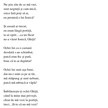
Nu știu zău de ce mă vrei,
sunt negruță și cam mică,
orice fată poți să ai,
eu promisă-s lui Ionică!
Și aseară ai trecut,
eu eram lângă portiță,
te-ai oprit.....ca un făcut
ne-a văzut Ionică, Ghiță!
Ochii lui ca o castană
deodată s-au schimbat,
parcă erau foc și pară,
bine că te-ai depărtat!
Ochii lui sunt așa buni,
dar nu-i simt ca pe ai tăi,
mă străpung și sunt nebuni,
parcă mă-mbracă-n văpăi!
Îmblânzește-ți ochii Ghiță,
când la mine mai privești,
chiar de mă vezi la portiță,
treci....fă-te că nu mă vezi!