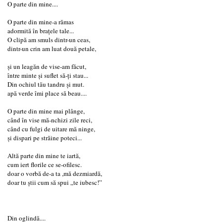
O parte din mine....
O parte din mine-a rămas
adormită în brațele tale...
O clipă am smuls dintr-un ceas,
dintr-un crin am luat două petale,
și un leagăn de vise-am făcut,
între minte și suflet să-ți stau...
Din ochiul tău tandru și mut.
apă verde îmi place să beau....
O parte din mine mai plânge,
când în vise mă-nchizi zile reci,
când cu fulgi de uitare mă ninge,
și dispari pe străine poteci...
Altă parte din mine te iartă,
cum iert florile ce se-ofilesc.
doar o vorbă de-a ta ,mă dezmiardă,
doar tu știi cum să spui „te iubesc!”
Din oglindă....