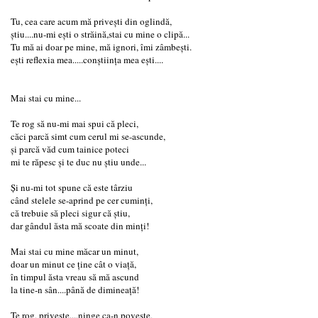
Tu, cea care acum mă privești din oglindă,
știu....nu-mi ești o străină,stai cu mine o clipă...
Tu mă ai doar pe mine, mă ignori, îmi zâmbești.
ești reflexia mea.....conștiința mea ești....
Mai stai cu mine...
Te rog să nu-mi mai spui că pleci,
căci parcă simt cum cerul mi se-ascunde,
și parcă văd cum tainice poteci
mi te răpesc și te duc nu știu unde...
Și nu-mi tot spune că este târziu
când stelele se-aprind pe cer cuminți,
că trebuie să pleci sigur că știu,
dar gândul ăsta mă scoate din minți!
Mai stai cu mine măcar un minut,
doar un minut ce ține cât o viață,
în timpul ăsta vreau să mă ascund
la tine-n sân....până de dimineață!
Te rog, privește....ninge ca-n poveste,