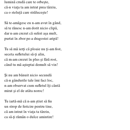
lumină crudă care te orbește,
că-n viața ta am intrat prea târziu,
ca o steluță care strălucește!
Să te-amăgesc eu n-am avut în gând,
să te rănesc n-am dorit nicio clipă,
dar n-am crezut că suferi așa mult,
purtat în zbor pe-a dragostei aripă!
Tu să mă ierți că ploaie nu ți-am fost,
seceta sufletului să-ți alin,
că m-am crezut în plus și fără rost,
când tu mă așteptai demult să vin!
Și nu am bănuit nicio secundă
că-n gândurile tale îmi faci loc,
n-am observat cum sufletul îți cântă
mirat și el de atâta noroc!
Tu iartă-mă că n-am știut să fiu
un strop de fericire pentru tine,
că am intrat în viața ta târziu,
ca să-ți rămân o dulce amintire!