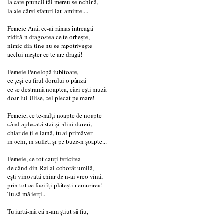
la care pruncii tăi mereu se-nchină,
la ale cărei sfaturi iau aminte....
Femeie Ană, ce-ai rămas întreagă
zidită-n dragostea ce te orbește,
nimic din tine nu se-mpotrivește
acelui meșter ce te are dragă!
Femeie Penelopă iubitoare,
ce țeși cu firul dorului o pânză
ce se destramă noaptea, căci ești muză
doar lui Ulise, cel plecat pe mare!
Femeie, ce te-nalți noapte de noapte
când aplecată stai și-alini dureri,
chiar de ți-e iarnă, tu ai primăveri
în ochi, în suflet, și pe buze-n șoapte...
Femeie, ce tot cauți fericirea
de când din Rai ai coborât umilă,
ești vinovată chiar de n-ai vreo vină,
prin tot ce faci îți plătești nemurirea!
Tu să mă ierți...
Tu iartă-mă că n-am știut să fiu,