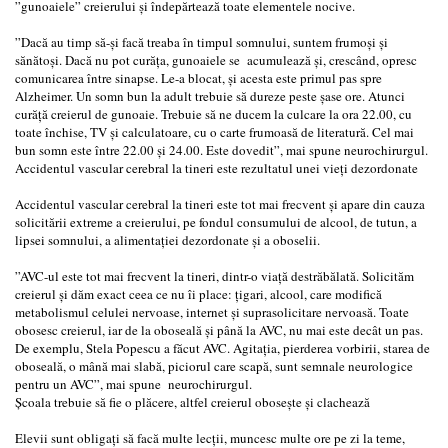
”gunoaiele” creierului și îndepărtează toate elementele nocive.
”Dacă au timp să-și facă treaba în timpul somnului, suntem frumoși și
sănătoși. Dacă nu pot curăța, gunoaiele se acumulează și, crescând, opresc
comunicarea între sinapse. Le-a blocat, și acesta este primul pas spre
Alzheimer. Un somn bun la adult trebuie să dureze peste șase ore. Atunci
curăță creierul de gunoaie. Trebuie să ne ducem la culcare la ora 22.00, cu
toate închise, TV și calculatoare, cu o carte frumoasă de literatură. Cel mai
bun somn este între 22.00 și 24.00. Este dovedit”, mai spune neurochirurgul.
Accidentul vascular cerebral la tineri este rezultatul unei vieți dezordonate
Accidentul vascular cerebral la tineri este tot mai frecvent și apare din cauza
solicitării extreme a creierului, pe fondul consumului de alcool, de tutun, a
lipsei somnului, a alimentației dezordonate și a oboselii.
”AVC-ul este tot mai frecvent la tineri, dintr-o viață destrăbălată. Solicităm
creierul și dăm exact ceea ce nu îi place: țigari, alcool, care modifică
metabolismul celulei nervoase, internet și suprasolicitare nervoasă. Toate
obosesc creierul, iar de la oboseală și până la AVC, nu mai este decât un pas.
De exemplu, Stela Popescu a făcut AVC. Agitația, pierderea vorbirii, starea de
oboseală, o mână mai slabă, piciorul care scapă, sunt semnale neurologice
pentru un AVC”, mai spune neurochirurgul.
Școala trebuie să fie o plăcere, altfel creierul obosește și clachează
Elevii sunt obligați să facă multe lecții, muncesc multe ore pe zi la teme,