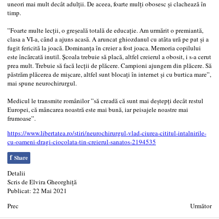
uneori mai mult decât adulții. De aceea, foarte mulți obosesc și clachează în
timp.
”Foarte multe lecții, o greșeală totală de educație. Am urmărit o premiantă,
clasa a VI-a, când a ajuns acasă. A aruncat ghiozdanul cu atâta ură pe pat și a
fugit fericită la joacă. Dominanța în creier a fost joaca. Memoria copilului
este încărcată inutil. Școala trebuie să placă, altfel creierul a obosit, i s-a cerut
prea mult. Trebuie să facă lecții de plăcere. Campioni ajungem din plăcere. Să
păstrăm plăcerea de mișcare, altfel sunt blocați în internet și cu burtica mare”,
mai spune neurochirurgul.
Medicul le transmite românilor ”să creadă că sunt mai deștepți decât restul
Europei, că mâncarea noastră este mai bună, iar peisajele noastre mai
frumoase”.
https://www.libertatea.ro/stiri/neurochirurgul-vlad-ciurea-cititul-intalnirile-
cu-oameni-dragi-ciocolata-tin-creierul-sanatos-2194535
f
Share
Detalii
Scris de
Elvira Gheorghiță
Publicat: 22 Mai 2021
Prec
Următor