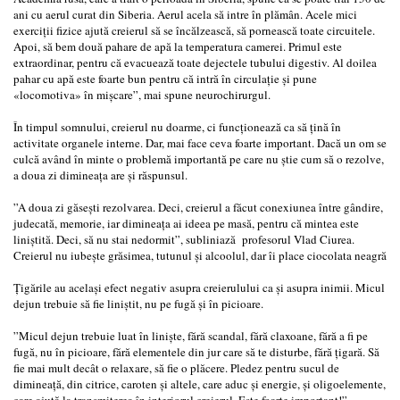
ani cu aerul curat din Siberia. Aerul acela să intre în plămân. Acele mici
exerciții fizice ajută creierul să se încălzească, să pornească toate circuitele.
Apoi, să bem două pahare de apă la temperatura camerei. Primul este
extraordinar, pentru că evacuează toate dejectele tubului digestiv. Al doilea
pahar cu apă este foarte bun pentru că intră în circulație și pune
«locomotiva» în mișcare”, mai spune neurochirurgul.
În timpul somnului, creierul nu doarme, ci funcționează ca să țină în
activitate organele interne. Dar, mai face ceva foarte important. Dacă un om se
culcă având în minte o problemă importantă pe care nu știe cum să o rezolve,
a doua zi dimineața are și răspunsul.
”A doua zi găsești rezolvarea. Deci, creierul a făcut conexiunea între gândire,
judecată, memorie, iar dimineața ai ideea pe masă, pentru că mintea este
liniștită. Deci, să nu stai nedormit”, subliniază profesorul Vlad Ciurea.
Creierul nu iubește grăsimea, tutunul și alcoolul, dar îi place ciocolata neagră
Țigările au același efect negativ asupra creierulului ca și asupra inimii. Micul
dejun trebuie să fie liniștit, nu pe fugă și în picioare.
”Micul dejun trebuie luat în liniște, fără scandal, fără claxoane, fără a fi pe
fugă, nu în picioare, fără elementele din jur care să te disturbe, fără țigară. Să
fie mai mult decât o relaxare, să fie o plăcere. Pledez pentru sucul de
dimineață, din citrice, caroten și altele, care aduc și energie, și oligoelemente,
care ajută la transmiterea în interiorul creierul. Este foarte important!”,