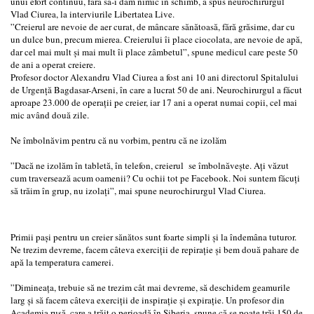
unui efort continuu, fără să-i dăm nimic în schimb, a spus neurochirurgul
Vlad Ciurea, la interviurile Libertatea Live.
”Creierul are nevoie de aer curat, de mâncare sănătoasă, fără grăsime, dar cu
un dulce bun, precum mierea. Creierului îi place ciocolata, are nevoie de apă,
dar cel mai mult și mai mult îi place zâmbetul”, spune medicul care peste 50
de ani a operat creiere.
Profesor doctor Alexandru Vlad Ciurea a fost ani 10 ani directorul Spitalului
de Urgență Bagdasar-Arseni, în care a lucrat 50 de ani. Neurochirurgul a făcut
aproape 23.000 de operații pe creier, iar 17 ani a operat numai copii, cel mai
mic având două zile.
Ne îmbolnăvim pentru că nu vorbim, pentru că ne izolăm
”Dacă ne izolăm în tabletă, în telefon, creierul se îmbolnăvește. Ați văzut
cum traversează acum oamenii? Cu ochii tot pe Facebook. Noi suntem făcuți
să trăim în grup, nu izolați”, mai spune neurochirurgul Vlad Ciurea.
Primii pași pentru un creier sănătos sunt foarte simpli și la îndemâna tuturor.
Ne trezim devreme, facem câteva exerciții de repirație și bem două pahare de
apă la temperatura camerei.
”Dimineața, trebuie să ne trezim cât mai devreme, să deschidem geamurile
larg și să facem câteva exerciții de inspirație și expirație. Un profesor din
Academia rusă, care a trăit o perioadă în Siberia, spune că se poate trăi 150 de