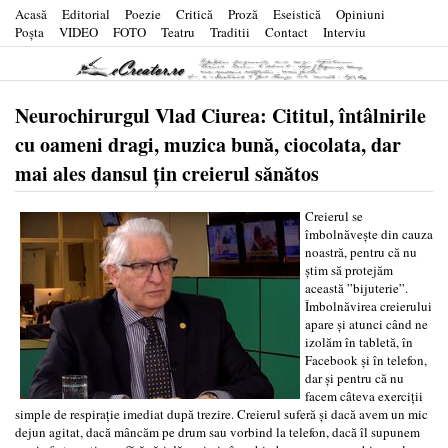
Acasă
Editorial
Poezie
Critică
Proză
Eseistică
Opiniuni
Poşta
VIDEO
FOTO
Teatru
Traditii
Contact
Interviu
Neurochirurgul Vlad Ciurea: Cititul, întâlnirile
cu oameni dragi, muzica bună, ciocolata, dar
mai ales dansul țin creierul sănătos
Creierul se
îmbolnăvește din cauza
noastră, pentru că nu
știm să protejăm
această ”bijuterie”.
Îmbolnăvirea creierului
apare și atunci când ne
izolăm în tabletă, în
Facebook și în telefon,
dar și pentru că nu
facem câteva exerciții
simple de respirație imediat după trezire. Creierul suferă și dacă avem un mic
dejun agitat, dacă mâncăm pe drum sau vorbind la telefon, dacă îl supunem