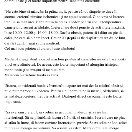
Somnul este și el foarte important pentru sănătatea creierului.
”Nu este bine să mâncăm la prânz mult, pentru că tot sângele se duce în
stomac, creierul rămâne ischemizat și ne apucă somnul. Cine vrea să lucreze,
trebuie să mănânce foarte puțin la prânz. Pledez pentru apă la temperatura
camerei, nu sucuri acidulate. Creierul are două puncte de activitate maximă:
între 10.00 -12.00 și 16.00 -18.00. Dacă a obosit, putem să-i dăm un pic de
cafea, pe care să o bem încet. Creierul așteptă să fie răsplătit cu un dulce bun,
dar fără zahăr”, mai spune medicul.
Cel mai bun prieten al creierul este zâmbetul
Medicul atrage atenția că cel mai bun prieten al creierului nu este Facebook-
ul, ci este zâmbetul. De aceea, este foarte important să alungăm tristețea,
monotonia și să reușim să ne bucurăm.
Memoria nu trebuie lăsată să zacă
Uitarea, considerată boala vârstnicului, apare tot mai des la adultul tânăr și
nu o putem trece cu vederea. Pentru a nu permite bolii uitării, Alzheimer, să
se instaleze, creierul trebuie activat. Dialogul direct cu oamenii este foarte
important.
”Să exersăm creierul, să vorbim în grup, să fim deschiși, să nu fim
interiorizați. Să ne plimbă, să facem călătorii, să urmărim lucruri care ne plac,
să stăm în lume, să facem cuvinte încrucișate, puzzle. Să nu stăm pe loc, adică
mintea să meargă încontinuu. Să scriem, să citim. Merg circuitele, merge