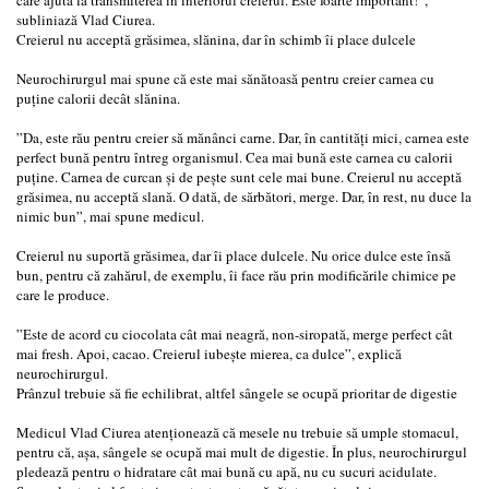
subliniază Vlad Ciurea.
Creierul nu acceptă grăsimea, slănina, dar în schimb îi place dulcele
Neurochirurgul mai spune că este mai sănătoasă pentru creier carnea cu
puține calorii decât slănina.
”Da, este rău pentru creier să mănânci carne. Dar, în cantități mici, carnea este
perfect bună pentru întreg organismul. Cea mai bună este carnea cu calorii
puține. Carnea de curcan și de pește sunt cele mai bune. Creierul nu acceptă
grăsimea, nu acceptă slană. O dată, de sărbători, merge. Dar, în rest, nu duce la
nimic bun”, mai spune medicul.
Creierul nu suportă grăsimea, dar îi place dulcele. Nu orice dulce este însă
bun, pentru că zahărul, de exemplu, îi face rău prin modificările chimice pe
care le produce.
”Este de acord cu ciocolata cât mai neagră, non-siropată, merge perfect cât
mai fresh. Apoi, cacao. Creierul iubește mierea, ca dulce”, explică
neurochirurgul.
Prânzul trebuie să fie echilibrat, altfel sângele se ocupă prioritar de digestie
Medicul Vlad Ciurea atenţionează că mesele nu trebuie să umple stomacul,
pentru că, așa, sângele se ocupă mai mult de digestie. În plus, neurochirurgul
pledează pentru o hidratare cât mai bună cu apă, nu cu sucuri acidulate.