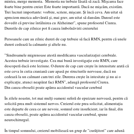
mintea, merge memoria. Memoria nu trebuie lăsată să zacă. Mișcarea face
foarte bine pentru creier. Este foarte importantă. Dacă ne mișcăm, existăm.
Trei lucruri importante: vorbire, scriere, mișcare. Și încă ceva. Am uitat să
apreciem muzica adevărată și, mai grav, am uitat să dansăm. Dansul este
dovedit că previne întâlnirea cu Alzheimer”, spune profesorul Ciurea.
Durerile de cap zilnice pot fi cauza îmbolnăvirii creierului
Persoanele care au zilnic dureri de cap trebuie să facă RMN, pentru că unele
dureri cedează la calmante și altele nu.
”Sindroamele migrenoase atestă modificarea vascularizației cerebrale.
Acestea trebuie investigate. Cea mai bună investigație este RMN, care
descoperă dacă este leziune. O durere de cap care crește în intensitate arată că
este ceva în cutia craniană care apasă pe structurile nervoase, dacă nu
cedează la un calmant cam trei zile. Durerea crește în intesitate și nu ai o
explicație, atunci neapărat faci RMN”, adaugă profesorul Ciurea.
Din cauza oboselii poate apărea accidentul vascular cerebral
În zilele noastre, tot mai mulți oameni suferă de epuizare nervoasă, pentru că
solicită prea mult sistemul nervos. Creierul este prea solicitat, alimentația
este departe de ceea ce are nevoie, somnul este insuficient, iar în final, din
cauza oboselii, poate apărea accidentul vascular cerebral, spune
neurochirurgul.
În timpul somnului, creierul mobiliează un grup de ”curățitori” care adună