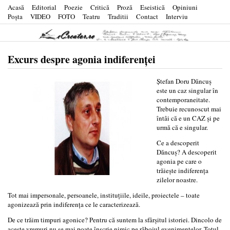
Acasă
Editorial
Poezie
Critică
Proză
Eseistică
Opiniuni
Poşta
VIDEO
FOTO
Teatru
Traditii
Contact
Interviu
Excurs despre agonia indiferenţei
Ştefan Doru Dăncuş
este un caz singular în
contemporaneitate.
Trebuie recunoscut mai
întâi că e un CAZ şi pe
urmă că e singular.
Ce a descoperit
Dăncuş? A descoperit
agonia pe care o
trăieşte indiferenţa
zilelor noastre.
Tot mai impersonale, persoanele, instituţiile, ideile, proiectele – toate
agonizează prin indiferenţa ce le caracterizează.
De ce trăim timpuri agonice? Pentru că suntem la sfârşitul istoriei. Dincolo de
aceste vremuri nu se mai poate înscrie nimic pe răbojul evenimentelor. Totul