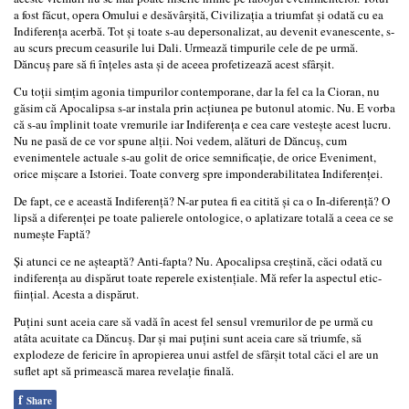
a fost făcut, opera Omului e desăvârşită, Civilizaţia a triumfat şi odată cu ea
Indiferenţa acerbă. Tot şi toate s-au depersonalizat, au devenit evanescente, s-
au scurs precum ceasurile lui Dali. Urmează timpurile cele de pe urmă.
Dăncuş pare să fi înţeles asta şi de aceea profetizează acest sfârşit.
Cu toţii simţim agonia timpurilor contemporane, dar la fel ca la Cioran, nu
găsim că Apocalipsa s-ar instala prin acţiunea pe butonul atomic. Nu. E vorba
că s-au împlinit toate vremurile iar Indiferenţa e cea care vesteşte acest lucru.
Nu ne pasă de ce vor spune alţii. Noi vedem, alături de Dăncuş, cum
evenimentele actuale s-au golit de orice semnificaţie, de orice Eveniment,
orice mişcare a Istoriei. Toate converg spre imponderabilitatea Indiferenţei.
De fapt, ce e această Indiferenţă? N-ar putea fi ea citită şi ca o In-diferenţă? O
lipsă a diferenţei pe toate palierele ontologice, o aplatizare totală a ceea ce se
numeşte Faptă?
Şi atunci ce ne aşteaptă? Anti-fapta? Nu. Apocalipsa creştină, căci odată cu
indiferenţa au dispărut toate reperele existenţiale. Mă refer la aspectul etic-
fiinţial. Acesta a dispărut.
Puţini sunt aceia care să vadă în acest fel sensul vremurilor de pe urmă cu
atâta acuitate ca Dăncuş. Dar şi mai puţini sunt aceia care să triumfe, să
explodeze de fericire în apropierea unui astfel de sfârşit total căci el are un
suflet apt să primească marea revelaţie finală.
f
Share