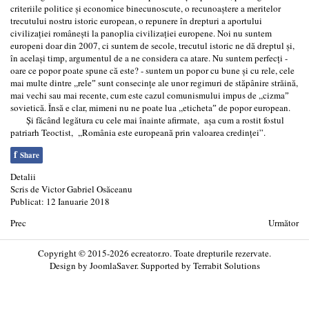
criteriile politice şi economice binecunoscute, o recunoaştere a meritelor
trecutului nostru istoric european, o repunere în drepturi a aportului
civilizaţiei româneşti la panoplia civilizaţiei europene. Noi nu suntem
europeni doar din 2007, ci suntem de secole, trecutul istoric ne dă dreptul şi,
în acelaşi timp, argumentul de a ne considera ca atare. Nu suntem perfecţi -
oare ce popor poate spune că este? - suntem un popor cu bune şi cu rele, cele
mai multe dintre ,,releˮ sunt consecinţe ale unor regimuri de stăpânire străină,
mai vechi sau mai recente, cum este cazul comunismului impus de ,,cizmaˮ
sovietică. Însă e clar, mimeni nu ne poate lua ,,etichetaˮ de popor european.
Şi făcând legătura cu cele mai înainte afirmate, aşa cum a rostit fostul
patriarh Teoctist, ,,România este europeană prin valoarea credinţei”.
f
Share
Detalii
Scris de
Victor Gabriel Osăceanu
Publicat: 12 Ianuarie 2018
Prec
Următor
Copyright © 2015-2026 ecreator.ro. Toate drepturile rezervate.
Design by
JoomlaSaver
. Supported by
Terrabit Solutions