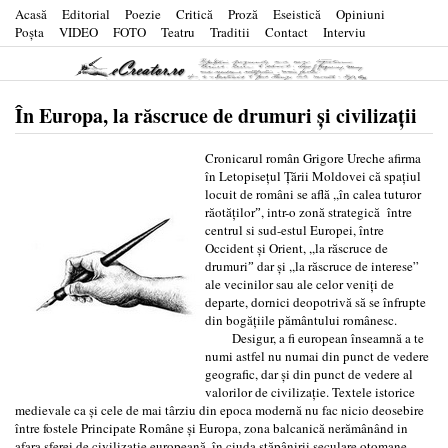
Acasă
Editorial
Poezie
Critică
Proză
Eseistică
Opiniuni
Poşta
VIDEO
FOTO
Teatru
Traditii
Contact
Interviu
În Europa, la răscruce de drumuri şi civilizaţii
Cronicarul român Grigore Ureche afirma
în Letopiseţul Ţării Moldovei că spaţiul
locuit de români se află ,,în calea tuturor
răotăţilorˮ, intr-o zonă strategică între
centrul si sud-estul Europei, între
Occident şi Orient, ,,la răscruce de
drumuriˮ dar şi ,,la răscruce de interese”
ale vecinilor sau ale celor veniţi de
departe, dornici deopotrivă să se înfrupte
din bogăţiile pământului românesc.
Desigur, a fi european înseamnă a te
numi astfel nu numai din punct de vedere
geografic, dar şi din punct de vedere al
valorilor de civilizaţie. Textele istorice
medievale ca şi cele de mai târziu din epoca modernă nu fac nicio deosebire
între fostele Principate Române şi Europa, zona balcanică nerămânând in
afara sferei de civilizaţie europeană, în ciuda stăpânirii seculare otomane.