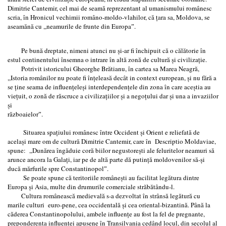
Dimitrie Cantemir, cel mai de seamă reprezentant al umanismului românesc
scria, în Hronicul vechimii româno-moldo-vlahilor, că ţara sa, Moldova, se
aseamănă cu ,,neamurile de frunte din Europaˮ.
Pe bună dreptate, nimeni atunci nu şi-ar fi închipuit că o călătorie în
estul continentului însemna o intrare în altă zonă de cultură şi civilizaţie.
Potrivit istoricului Gheorghe Brătianu, în cartea sa Marea Neagră,
,,Istoria românilor nu poate fi înţeleasă decât in context european, şi nu fără a
se ţine seama de influenţeleşi interdependenţele din zona în care aceştia au
vieţuit, o zonă de răscruce a civilizaţiilor şi a negoţului dar şi una a invaziilor
şi
războaielo
Situarea spaţiului românesc între Occident şi Orient e reliefată de
acelaşi mare om de cultură Dimitrie Cantemir, care în Descriptio Moldaviae,
spune: ,,Dunărea îngăduie coră biilor negustoreşti ale feluritelor neamuri să
arunce ancora la Galaţi, iar pe de altă parte dă putinţă moldovenilor să-şi
ducă mărfurile spre Constantinopolˮ.
Se poate spune că teritoriile româneşti au facilitat legătura dintre
Europa şi Asia, multe din drumurile comerciale străbătându-l.
Cultura românească medievală s-a dezvoltat în strânsă legătură cu
marile culturi euro-pene, cea occidentală şi cea oriental-bizantină. Până la
căderea Constantinopolului, ambele influenţe au fost la fel de pregnante,
preponderenţa influenţei apusene în Transilvania cedând locul, din secolul al