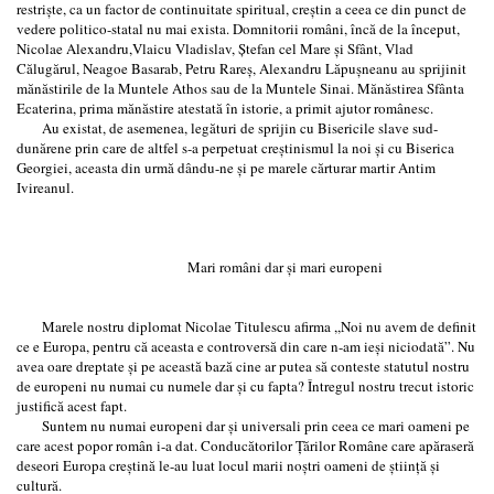
restrişte, ca un factor de continuitate spiritual, creştin a ceea ce din punct de
vedere politico-statal nu mai exista. Domnitorii români, încă de la început,
Nicolae Alexandru,Vlaicu Vladislav, Ştefan cel Mare şi Sfânt, Vlad
Călugărul, Neagoe Basarab, Petru Rareş, Alexandru Lăpuşneanu au sprijinit
mănăstirile de la Muntele Athos sau de la Muntele Sinai. Mănăstirea Sfânta
Ecaterina, prima mănăstire atestată în istorie, a primit ajutor românesc.
Au existat, de asemenea, legături de sprijin cu Bisericile slave sud-
dunărene prin care de altfel s-a perpetuat creştinismul la noi şi cu Biserica
Georgiei, aceasta din urmă dându-ne şi pe marele cărturar martir Antim
Ivireanul.
Mari români dar şi mari europeni
Marele nostru diplomat Nicolae Titulescu afirma ,,Noi nu avem de definit
ce e Europa, pentru că aceasta e controversă din care n-am ieşi niciodată”. Nu
avea oare dreptate şi pe această bază cine ar putea să conteste statutul nostru
de europeni nu numai cu numele dar şi cu fapta? Întregul nostru trecut istoric
justifică acest fapt.
Suntem nu numai europeni dar şi universali prin ceea ce mari oameni pe
care acest popor român i-a dat. Conducătorilor Ţărilor Române care apăraseră
deseori Europa creştină le-au luat locul marii noştri oameni de ştiinţă şi
cultură.