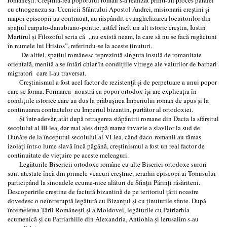
cu etnogeneza sa. Ucenicii Sfântului Apostol Andrei, misionarii creştini şi
mapoi episcopii au continuat, au răspândit evanghelizarea locuitorilor din
spaţiul carpato-danubiano-pontic, astfel încît un alt istoric creştin, Iustin
Martirul şi Filozoful scria că ,,nu există neam, la care să nu se facă rugăciuni
în numele lui Hristosˮ, referindu-se la aceste ţinuturi.
De altfel, spaţiul românesc reprezintă singura insulă de romanitate
orientală, menită a se întări chiar în condiţiile vitrege ale valurilor de barbari
migratori care l-au traversat.
Creştinismul a fost acel factor de rezistenţă şi de perpetuare a unui popor
care se forma. Formarea noastră ca popor ortodox îşi are explicaţia în
condiţiile istorice care au dus la prăbuşirea Imperiului roman de apus şi la
continuarea contactelor cu Imperiul bizantin, purtător al ortodoxiei.
Şi într-adevăr, atât după retragerea stăpânirii romane din Dacia la sfârşitul
secolului al III-lea, dar mai ales după marea invazie a slavilor la sud de
Dunăre de la începutul secolului al VI-lea, când daco-romanii au rămas
izolaţi într-o lume slavă încă păgână, creştinismul a fost un real factor de
continuitate de vieţuire pe aceste meleaguri.
Legăturile Bisericii ortodoxe române cu alte Biserici ortodoxe surori
sunt atestate încă din primele veacuri creştine, ierarhii episcopi ai Tomisului
participând la sinoadele ecume-nice alături de Sfinţii Părinţi răsăriteni.
Descoperirile creştine de factură bizantină de pe teritoriul ţării noastre
dovedesc o neîntreruptă legătură cu Bizanţul şi cu ţinuturile sfinte. După
întemeierea Ţării Româneşti şi a Moldovei, legăturile cu Patriarhia
ecumenică şi cu Patriarhiile din Alexandria, Antiohia şi Ierusalim s-au