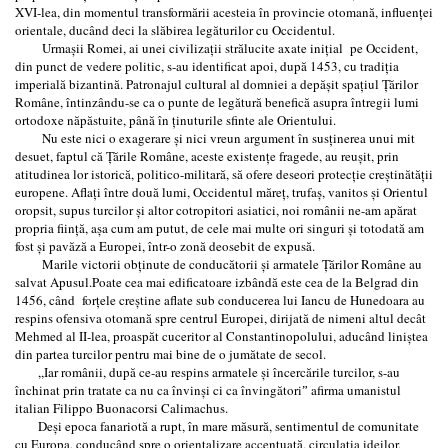
XVI-lea, din momentul transformării acesteia în provincie otomană, influenţei
orientale, ducând deci la slăbirea legăturilor cu Occidentul.
Urmaşii Romei, ai unei civilizaţii strălucite axate iniţial pe Occident,
din punct de vedere politic, s-au identificat apoi, după 1453, cu tradiţia
imperială bizantină. Patronajul cultural al domniei a depăşit spaţiul Ţărilor
Române, întinzându-se ca o punte de legătură benefică asupra întregii lumi
ortodoxe năpăstuite, până în ţinuturile sfinte ale Orientului.
Nu este nici o exagerare şi nici vreun argument în susţinerea unui mit
desuet, faptul că Ţările Române, aceste existenţe fragede, au reuşit, prin
atitudinea lor istorică, politico-militară, să ofere deseori protecţie creştinătăţii
europene. Aflaţi între două lumi, Occidentul măreţ, trufaş, vanitos şi Orientul
oropsit, supus turcilor şi altor cotropitori asiatici, noi românii ne-am apărat
propria fiinţă, aşa cum am putut, de cele mai multe ori singuri şi totodată am
fost şi pavăză a Europei, într-o zonă deosebit de expusă.
Marile victorii obţinute de conducătorii şi armatele Ţărilor Române au
salvat Apusul.Poate cea mai edificatoare izbândă este cea de la Belgrad din
1456, când forţele creştine aflate sub conducerea lui Iancu de Hunedoara au
respins ofensiva otomană spre centrul Europei, dirijată de nimeni altul decât
Mehmed al II-lea, proaspăt cuceritor al Constantinopolului, aducând liniştea
din partea turcilor pentru mai bine de o jumătate de secol.
,,Iar românii, după ce-au respins armatele şi încercările turcilor, s-au
închinat prin tratate ca nu ca învinşi ci ca învingătoriˮ afirma umanistul
italian Filippo Buonacorsi Calimachus.
Deşi epoca fanariotă a rupt, în mare măsură, sentimentul de comunitate
cu Europa, conducând spre o orientalizare accentuată, circulaţia ideilor,