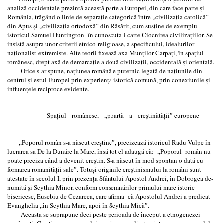
analiză occidentale prezintă această parte a Europei, din care face parte şi
România, trăgând o linie de separaţie categorică între ,,civilizaţia catolicăˮ
din Apus şi ,,civilizaţia ortodoxăˮ din Răsărit, cum susţine de exemplu
istoricul Samuel Huntington în cunoscuta-i carte Ciocnirea civilizaţiilor. Se
insistă asupra unor criterii etnico-religioase, a specificului, idealurilor
naţionalist-extremiste. Alte teorii fixează axa Munţilor Carpaţi, în spaţiul
românesc, drept axă de demarcaţie a două civilizaţii, occidentală şi orientală.
Orice s-ar spune, naţiunea română e puternic legată de naţiunile din
centrul şi estul Europei prin experienţa istorică comună, prin conexiunile şi
influenţele reciproce evidente.
Spaţiul românesc, ,,poartă a creştinătăţiiˮ europene
,,Poporul român s-a născut creştineˮ, precizează istoricul Radu Vulpe în
lucrarea sa De la Dunăre la Mare, însă tot el adaugă că: ,,Poporul român nu
poate preciza când a devenit creştin. S-a născut în mod spontan o dată cu
formarea romanităţii saleˮ. Totuşi originile creştinismului la români sunt
atestate în secolul I, prin prezenţa Sfântului Apostol Andrei, în Dobrogea de-
numită şi Scythia Minor, conform consemnărilor primului mare istoric
bisericesc, Eusebiu de Cezareea, care afirma că Apostolul Andrei a predicat
Evanghelia ,,în Scythia Mare, apoi în Scythia Micăˮ.
Aceasta se suprapune deci peste perioada de început a etnogenezei
româneşti. Creştina-rea poporului român s-a realizat printr-un proces paralel