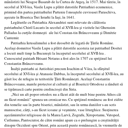
mănăstirii lui Neagoe Basarab de la Curtea de Argeş, în 1517. Mai târziu, în
secolul al XVI-lea, Vasile Lupu a plătit datoriile Patriarhiei ecumenice,
primind din partea patriarhului Partenie I moaştele cuvioasei Paraschiva,
aşezate în Biserica Trei Ierarhi la Iaşi, în 1641.
Legăturile cu Patriarhia Alexandriei sunt relevate de călătoria
patriarhului Chiril Lucaris în secolul al XVII-lea şi vizitele lui Gherasim
Palladas la curţile domneşti ale lui Constan-tin Brâncoveanu şi Dimitrie
Cantemir.
Patriarhia Ierusalimului a fost deosebit de legată de Ţările Române.
Acelaşi domnitor Vasile Lupu a plătit datoriile acesteia iar patriarhul Dositei
a locuit mult timp la Bucureşti la începutul secolului al XVII-lea .
Cunoscutul patriarh Hrisant Notaras a fost ales în 1707 cu sprijinul lui
Constantin Brâncoveanu.
Înalţii patriarhi ai Antiohiei precum Ioachim al V-lea, la sfârşitul
secolului al XVI-lea şi Atanasie Dabbas, la începutul secolului al XVII-lea, au
găsit loc de refugiu in teritoriile Ţării Româneşti. Acelaşi Constantin
Brâncoveanu, marele protector al culturii şi al Bisericii Ortodoxe a rânduit să
se tipărească carte pentru credincioşii din Siria.
,,Nici un alt popor ortodox nu a făcut atât de mult bine pentru Athos cât
au făcut românii” spunea un cronicar rus. Cu sprijinul românesc au fost zidite
din temelie sau în parte biserici, mănăstiri, sau în urma daniilor s-au scris
manuscrise, cărţi, s-au făcut icoane şi veşminte, vase liturghice. Susţinerea
aşezămintelor religioase de la Marea Larvă, Zografu, Xiropotamu, Vatoped,
Cutlumus, Pantocrator, de către români apare ca o prelungire a creştinătăţii
dinspre Occident spre Orient, prin această punte românească, în vremurile de