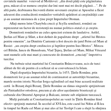
cuvintele marelui voievod al Moldovei: ,,din două părţi este păgânitatea
grea, măcar că se numesc creştini dar îmi sunt mai rei decât păgânii…”. Pe de
altă parte, dezbinarea frecventă dintre suveranii creştini ai Apusului a făcut
adeseori din conducătorii românilor veritabili apărători ai creştinătăţii care
şi-au asumat misiunea de a ţine piept Imperiului Otoman.
Aflaţi mereu între Charybda crucii şi Scylla semilunii, românii au
reprezentat un factor de rezistenţă nu numai politico-statal ci şi creştin.
Domnitorii românilor au cules aprecieri extrem de laudative. Astfel,
Ştefan cel Mare şi Sfânt, a fost definit de papalitate drept ,,atletul lui Hristos
pentru omenire”, iar Dimitrie Cantemir a fost descris de ţarul Petru cel Mare al
Rusiei ,,un creştin drept credincios şi luptător pentru Isus Hristos”. Mircea
cel Bătrân, Iancu de Hunedoara, Vlad Ţepeş, Ştefan cel Mare, Mihai Viteazul
sunt numele cele mai mari şi cunoscute de domnitori ,,cruciaţi” împotriva
turcilor.
Nu trebuie uitat martiriul lui Constantin Brâncoveanu, ucis de turci
alături de fiii săi pentru că a refuzat să se convertească la Islam.
După dispariţia Imperiului bizantin, la 1453, Ţările Române, prin
domnitorii lor şi-au asumat rolul de continuatori ai autorităţii bizantine,
marele nostru istoric Nicolae Iorga oglindind cel mai bine această realitate
certă în Bizanţ după Bizanţ. Ţările Române au rămas singurele sprijinitoare
ale Patriarhiilor ortodoxe, precum şi ale altor aşezăminte bisericeşti şi
culturale din Orientul Apropiat şi Balcani, intrate sub stăpânire turcească.
Mulţi patriarhi ai Constantinopolului au venit în Ţările Române fiind
efectiv sprijiniţi material. În secolul al XVI-lea, este cazul lui Nifon al II-lea
în timpul lui Radu cel Mare şi mai ales al lui Teolipt I care a slujit la sfinţirea