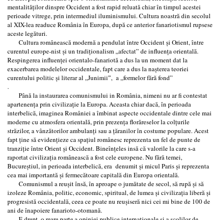
mentalităţilor dinspre Occident a fost rapid reluată chiar în timpul acestei
perioade vitrege, prin intermediul iluminismului. Cultura noastră din secolul
al XIX-lea readuce România în Europa, după ce anterior fanariotismul rupsese
aceste legături.
Cultura românească modernă a pendulat între Occident şi Orient, între
curentul europe-nist şi un tradiţionalism ,,afectat” de influenţa orientală.
Respingerea influenţei orientalo-fanariotă a dus la un moment dat la
exacerbarea modelelor occidentale, fapt care a dus la naşterea teoriei
curentului politic şi literar al ,,Junimiiˮ, a ,,formelor fără fond”
.
Până la instaurarea comunismului in România, nimeni nu ar fi contestat
apartenenţa prin civilizaţie la Europa. Aceasta chiar dacă, în perioada
interbelică, imaginea României a îmbinat aspecte occidentale dintre cele mai
moderne cu atmosfera orientală, prin prezenţa florăreselor la colţurile
străzilor, a vânzătorilor ambulanţi sau a ţăranilor în costume populare. Acest
fapt ţine să evidenţieze ca spaţiul românesc reprezenta un fel de punte de
tranziţie între Orient şi Occident. Bineînţeles insă că valorile la care s-a
raportat civilizaţia românească a fost cele europene. Nu fără temei,
Bucureştiul, in perioada interbelică, era denumit şi micul Paris şi reprezenta
cea mai importantă şi fermecătoare capitală din Europa orientală.
Comunismul a reuşit însă, în aproape o jumătate de secol, să rupă şi să
izoleze România, politic, economic, spiritual, de lumea şi civilizaţia liberă şi
progresistă occidentală, ceea ce poate nu reuşiseră nici cei mi bine de 100 de
ani de înapoiere fanarioto-otomană.
E drept, o mare parte a opiniei publice internaţionale şi a şcolilor de