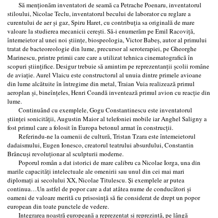
Să menţionăm inventatori de seamă ca Petrache Poenaru, inventatorul
stiloului, Nicolae Teclu, inventatorul becului de laborator cu reglare a
curentului de aer şi gaz, Spiru Haret, cu contribuţia sa originală de mare
valoare la studierea mecanicii cereşti. Să-i enumerăm pe Emil Racoviţă,
întemeietor al unei noi ştiinţe, biospeologia, Victor Babeş, autor al primului
tratat de bacteoreologie din lume, precursor al seroterapiei, pe Gheorghe
Marinescu, printre primii care care a utilizat tehnica cinematografică în
scopuri ştiinţifice. Desigur trebuie să amintim pe reprezentanţii şcolii române
de aviaţie. Aurel Vlaicu este constructorul al unuia dintre primele avioane
din lume alcătuite în întregime din metal, Traian Vuia realizează primul
aeroplan şi, bineînţeles, Henri Coandă inventează primul avion cu reacţie din
lume.
Continuând cu exemplele, Gogu Constantinescu este inventatorul
ştiinţei sonicităţii, Augustin Maior al telefoniei mobile iar Anghel Saligny a
fost primul care a folosit în Europa betonul armat în construcţii.
Referindu-ne la oamenii de cultură, Tristan Tzara este întemeietorul
dadaismului, Eugen Ionesco, creatorul teatrului absurdului, Constantin
Brâncuşi revoluţionar al sculpturii moderne.
Poporul român a dat istorici de mare calibru ca Nicolae Iorga, una din
marile capacităţi intelectuale ale omenirii sau unul din cei mai mari
diplomaţi ai secolului XX, Nicolae Titulescu. Şi exemplele ar putea
continua…Un astfel de popor care a dat atâtea nume de conducători şi
oameni de valoare merită cu prisosinţă să fie considerat de drept un popor
european din toate punctele de vedere.
Integrarea noastră europeană a reprezentat şi reprezintă, pe lângă