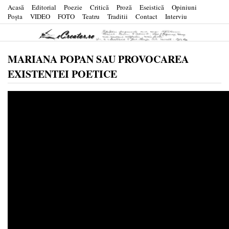
Acasă
Editorial
Poezie
Critică
Proză
Eseistică
Opiniuni
Poşta
VIDEO
FOTO
Teatru
Traditii
Contact
Interviu
MARIANA POPAN SAU PROVOCAREA
EXISTENTEI POETICE