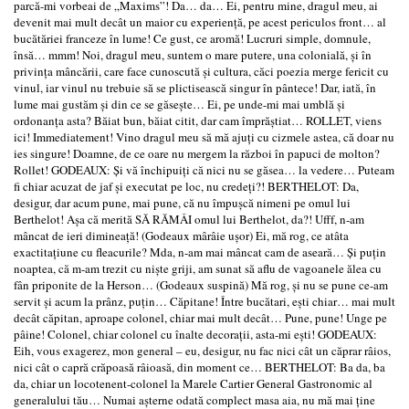
parcă-mi vorbeai de „Maxims”! Da… da… Ei, pentru mine, dragul meu, ai
devenit mai mult decât un maior cu experienţă, pe acest periculos front… al
bucătăriei franceze în lume! Ce gust, ce aromă! Lucruri simple, domnule,
însă… mmm! Noi, dragul meu, suntem o mare putere, una colonială, şi în
privinţa mâncării, care face cunoscută şi cultura, căci poezia merge fericit cu
vinul, iar vinul nu trebuie să se plictisească singur în pântece! Dar, iată, în
lume mai gustăm şi din ce se găseşte… Ei, pe unde-mi mai umblă şi
ordonanţa asta? Băiat bun, băiat citit, dar cam împrăştiat… ROLLET, viens
ici! Immediatement! Vino dragul meu să mă ajuţi cu cizmele astea, că doar nu
ies singure! Doamne, de ce oare nu mergem la război în papuci de molton?
Rollet! GODEAUX: Şi vă închipuiţi că nici nu se găsea… la vedere… Puteam
fi chiar acuzat de jaf şi executat pe loc, nu credeţi?! BERTHELOT: Da,
desigur, dar acum pune, mai pune, că nu împuşcă nimeni pe omul lui
Berthelot! Aşa că merită SĂ RĂMÂI omul lui Berthelot, da?! Ufff, n-am
mâncat de ieri dimineaţă! (Godeaux mârâie uşor) Ei, mă rog, ce atâta
exactitaţiune cu fleacurile? Mda, n-am mai mâncat cam de aseară… Şi puţin
noaptea, că m-am trezit cu nişte griji, am sunat să aflu de vagoanele ălea cu
fân priponite de la Herson… (Godeaux suspină) Mă rog, şi nu se pune ce-am
servit şi acum la prânz, puţin… Căpitane! Între bucătari, eşti chiar… mai mult
decât căpitan, aproape colonel, chiar mai mult decât… Pune, pune! Unge pe
pâine! Colonel, chiar colonel cu înalte decoraţii, asta-mi eşti! GODEAUX:
Eih, vous exagerez, mon general – eu, desigur, nu fac nici cât un căprar râios,
nici cât o capră crăpoasă râioasă, din moment ce… BERTHELOT: Ba da, ba
da, chiar un locotenent-colonel la Marele Cartier General Gastronomic al
generalului tău… Numai aşterne odată complect masa aia, nu mă mai ţine