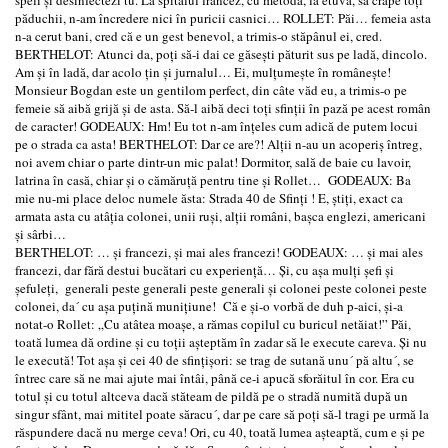
păduchii, n-am încredere nici în puricii casnici… ROLLET: Păi… femeia asta
n-a cerut bani, cred că e un gest benevol, a trimis-o stăpânul ei, cred.
BERTHELOT: Atunci da, poţi să-i dai ce găseşti păturit sus pe ladă, dincolo.
Am şi în ladă, dar acolo ţin şi jurnalul… Ei, mulţumeşte în româneşte!
Monsieur Bogdan este un gentilom perfect, din câte văd eu, a trimis-o pe
femeie să aibă grijă şi de asta. Să-l aibă deci toţi sfinţii în pază pe acest român
de caracter! GODEAUX: Hm! Eu tot n-am înţeles cum adică de putem locui
pe o strada ca asta! BERTHELOT: Dar ce are?! Alţii n-au un acoperiş întreg,
noi avem chiar o parte dintr-un mic palat! Dormitor, sală de baie cu lavoir,
latrina în casă, chiar şi o cămăruţă pentru tine şi Rollet… GODEAUX: Ba
mie nu-mi place deloc numele ăsta: Strada 40 de Sfinţi ! E, ştiţi, exact ca
armata asta cu atâţia colonei, unii ruşi, alţii români, başca englezi, americani
şi sârbi…
BERTHELOT: … şi francezi, şi mai ales francezi! GODEAUX: … şi mai ales
francezi, dar fără destui bucătari cu experienţă… Şi, cu aşa mulţi şefi şi
şefuleţi, generali peste generali peste generali şi colonei peste colonei peste
colonei, da´ cu aşa puţină muniţiune! Că e şi-o vorbă de duh p-aici, şi-a
notat-o Rollet: „Cu atâtea moaşe, a rămas copilul cu buricul netăiat!” Păi,
toată lumea dă ordine şi cu toţii aşteptăm în zadar să le execute careva. Şi nu
le execută! Tot aşa şi cei 40 de sfinţişori: se trag de sutană unu´ pă altu´, se
întrec care să ne mai ajute mai întâi, până ce-i apucă sforăitul în cor. Era cu
totul şi cu totul altceva dacă stăteam de pildă pe o stradă numită după un
singur sfânt, mai mititel poate săracu´, dar pe care să poţi să-l tragi pe urmă la
răspundere dacă nu merge ceva! Ori, cu 40, toată lumea aşteaptă, cum e şi pe