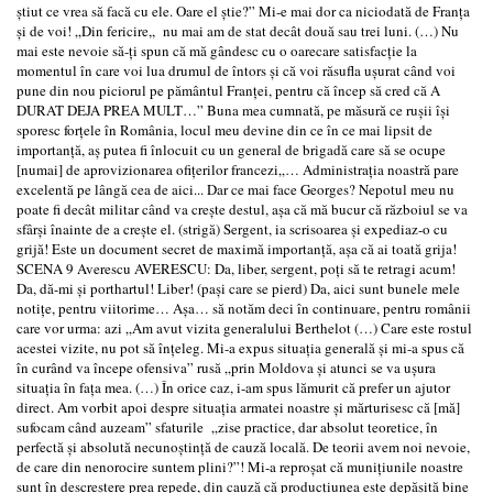
ştiut ce vrea să facă cu ele. Oare el ştie?” Mi-e mai dor ca niciodată de Franţa
şi de voi! „Din fericire,, nu mai am de stat decât două sau trei luni. (…) Nu
mai este nevoie să-ţi spun că mă gândesc cu o oarecare satisfacţie la
momentul în care voi lua drumul de întors şi că voi răsufla uşurat când voi
pune din nou piciorul pe pământul Franţei, pentru că încep să cred că A
DURAT DEJA PREA MULT…” Buna mea cumnată, pe măsură ce ruşii îşi
sporesc forţele în România, locul meu devine din ce în ce mai lipsit de
importanţă, aş putea fi înlocuit cu un general de brigadă care să se ocupe
[numai] de aprovizionarea ofiţerilor francezi„… Administraţia noastră pare
excelentă pe lângă cea de aici... Dar ce mai face Georges? Nepotul meu nu
poate fi decât militar când va creşte destul, aşa că mă bucur că războiul se va
sfârşi înainte de a creşte el. (strigă) Sergent, ia scrisoarea şi expediaz-o cu
grijă! Este un document secret de maximă importanţă, aşa că ai toată grija!
SCENA 9 Averescu AVERESCU: Da, liber, sergent, poţi să te retragi acum!
Da, dă-mi şi porthartul! Liber! (paşi care se pierd) Da, aici sunt bunele mele
notiţe, pentru viitorime… Aşa… să notăm deci în continuare, pentru românii
care vor urma: azi „Am avut vizita generalului Berthelot (…) Care este rostul
acestei vizite, nu pot să înţeleg. Mi-a expus situaţia generală şi mi-a spus că
în curând va începe ofensiva” rusă „prin Moldova şi atunci se va uşura
situaţia în faţa mea. (…) În orice caz, i-am spus lămurit că prefer un ajutor
direct. Am vorbit apoi despre situaţia armatei noastre şi mărturisesc că [mă]
sufocam când auzeam” sfaturile „zise practice, dar absolut teoretice, în
perfectă şi absolută necunoştinţă de cauză locală. De teorii avem noi nevoie,
de care din nenorocire suntem plini?”! Mi-a reproşat că muniţiunile noastre
sunt în descreştere prea repede, din cauză că producţiunea este depăşită bine