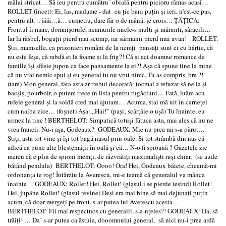
mălai stricat… Să ieu pentru cumătru´ obială pentru picioru rămas acasî…
ROLLET (încet): Ei, las, madame - dat eu ţie bani puţin şi ieri, n'est-ce pas,
pentru alt… ăăă…ă… cumetru, dare făr o de mână, je crois… ŢĂŢICA:
Frontul îi mare, domnişorule, neamurile miele-s multi şi mărunti, sâracili…
Iar la răsbel, bogaţii pierd mai scump, iar sărmanii pierd mai avan! ROLLET:
Ştii, mamselle, ca prizonieri români de la nemţi pansaţi sunt ei cu hârtie, că
nu este feşe, că rabdă ei la foame şi la frig?! Că şi aci doamne romance de
famille îşi sfâşie jupon ca face pansamente la ei?! Aşa că spune tine la mine
că nu vrai nemic spui şi eu general tu nu vrut nimc. Tu as compris, bre ?!
(tare) Mon general, fata asta ar trebui decorată: tocmai a refuzat să ne ia şi
bacşiş, pourboir, o putem trece în lista pentru rugăciuni… Fată, luăm acu
rufele general şi la soldă cred mai ajutam… Acuma, stai mă uit în carneţel
cum naiba zice… (foşnet) Aşa: „Hai!” (paşi; scârţâie o uşă) Tu înainte, eu
urmez la tine ! BERTHELOT: Simpatică totuşi fătuca asta, mai ales că nu ne
vrea francii. Nu-i aşa, Godeaux? GODEAUX: Mie nu prea mi s-a părut…
Ştiţi, asta tot vine şi îşi tot bagă nasul prin oale. Şi tot strâmbă din nas că
adică ea pune alte blestemăţii în oală şi că… N-o fi spioană ? Gazetele zic
mereu că e plin de spioni memţi, de răzvrătiţi maximalişti ruşi chiar, (se aude
bătând pendula) BERTHELOT: Oooo! Ora! Hei, Godeaux băiete, cheamă-mi
ordonanţa te rog! Întârziu la Averescu, mi-e teamă că generalul va mânca
înainte… GODEAUX: Rollet! Hei, Rollet! (glasul i se pierde ieşind) Rollet!
Hei, jupâne Rollet! (glasul revine) Deşi era mai bine să mai dejunaţi puţin
acum, că doar mergeţi pe front, s-ar putea lui Averescu acesta…
BERTHELOT: Fii mai respectuos cu generalii, s-a-nţeles?! GODEAUX: Da, să
trăiţi! … Da´ s-ar putea ca ăstuia, dooomnului general, să nici nu-i prea ardă