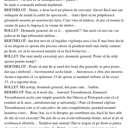
Se aude o comandă militară depărtată.
BERTHELOT : Nimic, e doar încă un pluton de execuţie. (încet) Încă mai am
strângere de inimă la astfel de spectacole… (tare) Sper să nu prăpdească
gloanţele noastre pe nenorociţii ăştia. Cine vrea să trădeze, să ştie că numai la
vreme de pace te împuşcă, la vreme de râzboi…
ROLLET : Domnule general, de ce îi… spânzură?! Am auzit că nici nu i-ar
judecat de fapt tribunalul militar…
BERTHELOT: Am fost nevoit să îngădui vigilenţa asta a lor. E mai bine decât
să ne alegem cu spioni din pricina cărora să pierdem mult mai mulţi oameni
pe front, ori să le sucească minţile să se facă bolşevici…
ROLLET: Dar sunt mulţi executaţi aici, domnule general. Poate să fie atâţi
spioni pentru nemţi?
BERTHELOT : Poate să mai fie şi unul-doi luaţi din greşeală, se prea poate,
dar aşa-i războiul – locotenentul acela tânăr… Antonescu, e zbir, ştie meserie.
Acum a raportat că va spânzura 33 de spioni şi numărul trebuie să fie exact
33, că a raportat doar…
ROLLET: Mă iertaţi, domnule general, dar pare cam… barbar.
BERHELOT: Parc-ai fi rusul ăla… baronul Tiesenhausen, Emanuel
Tiesenhausen acela care umple gazetele din Odessa şi Petrograd cum că că
românii ar fi, auzi, „antidemocraţi şi antisemiţi„! Pare că domnul căpitan
Tiesenhausen este şi el cam jidov, de asta compătimeşte, punând neamul
înaintea vinei… Bine, hai, ia-o la dreapta, pe scurtătura aia, dacă îţi face atât
de rău să vezi execuţii! Nu ştiu de ce nu avem ordonanţe-femei, năcar ar şti să
scrobească obielele… Simţitor mai sunteţi! Dar te asigur că pe front ai putea
să vezi lucruri şi mai cumplite. La Brăila, nemţii au executat nişte români…