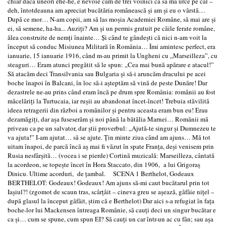
chiar dacă uneori ehe-he, e nevoie cam de trei voinici ca să mă urce pe cal –
deh, întotdeauna am apreciat bucătăria românească şi am şi eu o vârstă…
După ce mor… N-am copii, am să las moşia Academiei Române, să mai are şi
ei, să semene, ha-ha... Auziţi? Am şi un permis gratuit pe căile ferate române,
ălea construite de nemţi înainte… Şi când te gândeşti că nici n-am voit la
început să conduc Misiunea Militară în România… Îmi amintesc perfect, era
ianuarie, 15 ianuarie 1916, când m-au primit la Ungheni cu „Marseilleza”, cu
steaguri… Eram atunci pregătit să le spun: „Cea mai bună apărare e atacul!”
Să atacăm deci Transilvania sau Bulgaria şi să-i aruncăm dracului pe acei
boche înapoi în Balcani, în loc să-i aşteptăm să vină de peste Dunăre! Dar
dezastrele ne-au prins când eram încă pe drum spre România: românii au fost
măcelăriţi la Turtucaia, iar ruşii au abandonat încet-încet! Trebuia stăvilită
ideea retragerii din război a românilor şi pentru aceasta eram bun eu! Erau
dezamăgiţi, dar aşa fuseserăm şi noi până la bătălia Marnei… Românii mă
priveau ca pe un salvator, dar ştii proverbul: „Ajută-te singur şi Dumnezeu te
va ajuta!” I-am ajutat… să se ajute. Ţin minte ziua când am ajuns… Mă tot
uitam înapoi, de parcă încă aş mai fi văzut în spate Franţa, deşi venisem prin
Rusia nesfârşită… (vocea i se pierde) Cortină muzicală: Marseilleza, cântată
la acordeon, se topeşte încet în Hora Staccato, din 1906, a lui Grigoraş
Dinicu. Ultime acorduri, de ţambal. SCENA 1 Berthelot, Godeaux
BERTHELOT: Godeaux! Godeaux! Am ajuns să-mi caut bucătarul prin tot
Iaşiul?! (zgomot de scaun tras, scârţâit – cineva greu se aşează, gâfâie niţel –
după glasul la început gâfâit, ştim că e Berthelot) Dar aici s-a refugiat în faţa
boche-lor lui Mackensen întreaga Românie, să cauţi deci un singur bucătar e
ca şi… cum se spune, cum spun EI? Să cauţi un car într-un ac cu fân; sau aşa