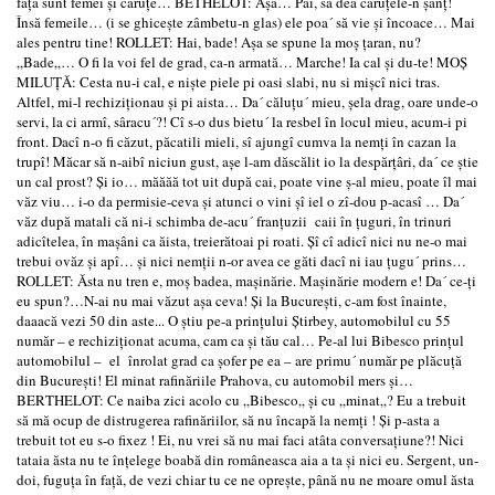
faţă sunt femei şi căruţe… BETHELOT: Aşa… Păi, să dea căruţele-n şanţ!
Însă femeile… (i se ghiceşte zâmbetu-n glas) ele poa´ să vie şi încoace… Mai
ales pentru tine! ROLLET: Hai, bade! Aşa se spune la moş ţaran, nu?
„Bade„… O fi la voi fel de grad, ca-n armată… Marche! Ia cal şi du-te! MOŞ
MILUŢĂ: Cesta nu-i cal, e nişte piele pi oasi slabi, nu si mişcî nici tras.
Altfel, mi-l rechiziţionau şi pi aista… Da´ căluţu´ mieu, şela drag, oare unde-o
servi, la ci armî, sâracu´?! Cî s-o dus bietu´ la resbel în locul mieu, acum-i pi
front. Dacî n-o fi căzut, păcatili mieli, sî ajungî cumva la nemţi în cazan la
trupî! Măcar să n-aibî niciun gust, aşe l-am dăscălit io la despărţâri, da´ ce ştie
un cal prost? Şi io… măăăă tot uit după cai, poate vine ş-al mieu, poate îl mai
văz viu… i-o da permisie-ceva şi atunci o vini şî iel o zî-dou p-acasî … Da´
văz după matali că ni-i schimba de-acu´ franţuzii caii în ţuguri, în trinuri
adicîtelea, în maşâni ca ăista, treierătoai pi roati. Şî cî adicî nici nu ne-o mai
trebui ovăz şi apî… şi nici nemţii n-or avea ce găti dacî ni iau ţugu´ prins…
ROLLET: Ăsta nu tren e, moş badea, maşinărie. Maşinărie modern e! Da´ ce-ţi
eu spun?…N-ai nu mai văzut aşa ceva! Şi la Bucureşti, c-am fost înainte,
daaacă vezi 50 din aste... O ştiu pe-a prinţului Ştirbey, automobilul cu 55
număr – e rechiziţionat acuma, cam ca şi tău cal… Pe-al lui Bibesco prinţul
automobilul – el înrolat grad ca şofer pe ea – are primu´ număr pe plăcuţă
din Bucureşti! El minat rafinăriile Prahova, cu automobil mers şi…
BERTHELOT: Ce naiba zici acolo cu „Bibesco„ şi cu „minat„? Eu a trebuit
să mă ocup de distrugerea rafinăriilor, să nu încapă la nemţi ! Şi p-asta a
trebuit tot eu s-o fixez ! Ei, nu vrei să nu mai faci atâta conversaţiune?! Nici
tataia ăsta nu te înţelege boabă din româneasca aia a ta şi nici eu. Sergent, un-
doi, fuguţa în faţă, de vezi chiar tu ce ne opreşte, până nu ne moare omul ăsta