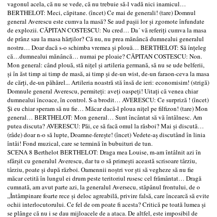
vagonul acela, că nu se vede, că nu trebuie să-l vadă nici inamicul…
BERTHELOT: Meci, căpitane. (încet) Ce mai de generali! (tare) Domnul
general Averescu este cumva la masă? Se aud paşii lor şi zgomote înfundate
de explozii. CĂPITAN COSTESCU: Nu cred… Da´ vă referiţi cumva la masa
de prânz sau la masa hărţilor? Că nu, nu prea mănâncă dumnealui generalul
nostru… Doar dacă s-o schimba vremea şi plouă… BERTHELOT: Să înţeleg
că…dumnealui mănâncă… numai pe ploaie? CĂPITAN COSTESCU: Non.
Mon general: când plouă, stă niţel şi artileria germană, să nu se ude belferii,
şi în ăst timp ai timp de masă, ai timp şi de-un wist, de-un faraon-ceva la masa
de cărţi, de-un păhărel... Artileria noastră stă însă de ieri: economisim! (strigă)
Domnule general Averescu, permiteţi: aveţi oaspeţi! Uitaţi că venea chiar
dumnealui încoace, în control. S-a brodit… AVERESCU: Ce surpriză ! (încet)
Şi eu chiar speram să nu fie… Măcar dacă-l ploua niţel pe filfizon! (tare) Mon
general… BERTHELOT: Mon general… Sunt încântat să vă întâlnesc. Am
putea discuta? AVERESCU: Păi, ce să facă omul la răsboi? Mai şi discută…
(râde) doar n-o să lupte, Doamne-fereşte! (încet) Vedete-aş discutând în linia
întâi! Fond muzical, care se termină în bubuituri de tun.
SCENA 8 Berthelot BERTHELOT: Draga mea Louise, m-am întâlnit azi în
sfârşit cu generalul Averescu, dar tu o să primeşti această scrisoare târziu,
târziu, poate şi după război. Oamennii noştri vor şti să vegheze să nu fie
măcar cetită în lungul ei drum peste teritoriul rusesc cel frământat… Dragă
cumnată, am avut parte azi, la generalul Aversecu, stăpânul frontului, de o
„Întâmpinare foarte rece şi deloc agreabilă, privire falsă, care încearcă să evite
ochii interlocutorului. Ce fel de om poate fi acesta? Critică pe toată lumea şi
se plânge că nu i se dau mijloacele de a ataca. De altfel, este imposibil de