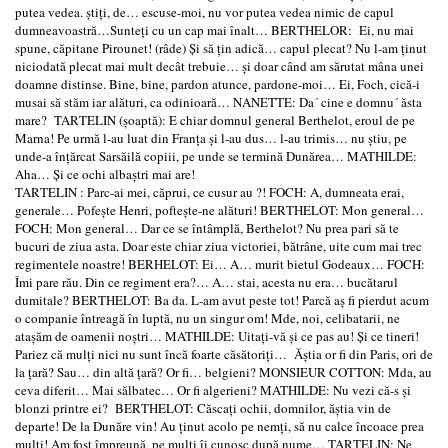
putea vedea. ştiţi, de… escuse-moi, nu vor putea vedea nimic de capul
dumneavoastră…Sunteţi cu un cap mai înalt… BERTHELOR: Ei, nu mai
spune, căpitane Pirounet! (râde) Şi să ţin adică… capul plecat? Nu l-am ţinut
niciodată plecat mai mult decât trebuie… şi doar când am sărutat mâna unei
doamne distinse. Bine, bine, pardon atunce, pardone-moi… Ei, Foch, cică-i
musai să stăm iar alături, ca odinioară… NANETTE: Da´ cine e domnu´ ăsta
mare? TARTELIN (şoaptă): E chiar domnul general Berthelot, eroul de pe
Marna! Pe urmă l-au luat din Franţa şi l-au dus… l-au trimis… nu ştiu, pe
unde-a înţărcat Sarsăilă copiii, pe unde se termină Dunărea… MATHILDE:
Aha… Şi ce ochi albaştri mai are!
TARTELIN : Parc-ai mei, căprui, ce cusur au ?! FOCH: A, dumneata erai,
generale… Pofeşte Henri, pofteşte-ne alături! BERTHELOT: Mon general…
FOCH: Mon general… Dar ce se întâmplă, Berthelot? Nu prea pari să te
bucuri de ziua asta. Doar este chiar ziua victoriei, bătrâne, uite cum mai trec
regimentele noastre! BERHELOT: Ei… A… murit bietul Godeaux… FOCH:
Îmi pare rău. Din ce regiment era?… A… stai, acesta nu era… bucătarul
dumitale? BERTHELOT: Ba da. L-am avut peste tot! Parcă aş fi pierdut acum
o companie întreagă în luptă, nu un singur om! Mde, noi, celibatarii, ne
ataşăm de oamenii noştri… MATHILDE: Uitaţi-vă şi ce pas au! Şi ce tineri!
Pariez că mulţi nici nu sunt încă foarte căsătoriţi… Ăştia or fi din Paris, ori de
la ţară? Sau… din altă ţară? Or fi… belgieni? MONSIEUR COTTON: Mda, au
ceva diferit… Mai sălbatec… Or fi algerieni? MATHILDE: Nu vezi că-s şi
blonzi printre ei? BERTHELOT: Căscaţi ochii, domnilor, ăştia vin de
departe! De la Dunăre vin! Au ţinut acolo pe nemţi, să nu calce încoace prea
mulţi! Am fost împreună, pe mulţi îi cunosc după nume… TARTELIN: Ne