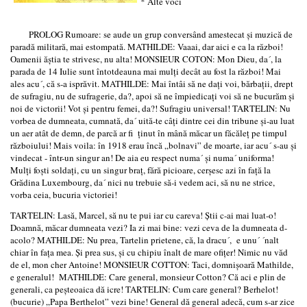
* Alte voci
PROLOG Rumoare: se aude un grup conversând amestecat şi muzică de
paradă militară, mai estompată. MATHILDE: Vaaai, dar aici e ca la război!
Oamenii ăştia te strivesc, nu alta! MONSIEUR COTON: Mon Dieu, da´, la
parada de 14 Iulie sunt întotdeauna mai mulţi decât au fost la război! Mai
ales acu´, că s-a isprăvit. MATHILDE: Mai întâi să ne daţi voi, bărbaţii, drept
de sufragiu, nu de sufragerie, da?, apoi să ne împiedicaţi voi să ne bucurăm şi
noi de victorii! Vot şi pentru femei, da?! Sufragiu universal! TARTELIN: Nu
vorbea de dumneata, cumnată, da´ uită-te câţi dintre cei din tribune şi-au luat
un aer atât de demn, de parcă ar fi ţinut în mână măcar un făcăleţ pe timpul
războiului! Mais voila: în 1918 erau încă „bolnavi” de moarte, iar acu´ s-au şi
vindecat - într-un singur an! De aia eu respect numa´ şi numa´ uniforma!
Mulţi foşti soldaţi, cu un singur braţ, fără picioare, cerşesc azi în faţă la
Grădina Luxembourg, da´ nici nu trebuie să-i vedem aci, să nu ne strice,
vorba ceia, bucuria victoriei!
TARTELIN: Lasă, Marcel, să nu te pui iar cu careva! Ştii c-ai mai luat-o!
Doamnă, măcar dumneata vezi? Ia zi mai bine: vezi ceva de la dumneata d-
acolo? MATHILDE: Nu prea, Tartelin prietene, că, la dracu´, e unu´ ´nalt
chiar în faţa mea. Şi prea sus, şi cu chipiu înalt de mare ofiţer! Nimic nu văd
de el, mon cher Antoine! MONSIEUR COTTON: Taci, domnişoară Mathilde,
e generalul! MATHILDE: Care general, monsieur Cotton? Că aci e plin de
generali, ca peşteoaica dă icre! TARTELIN: Cum care general? Berhelot!
(bucurie) „Papa Berthelot” vezi bine! General dă general adecă, cum s-ar zice