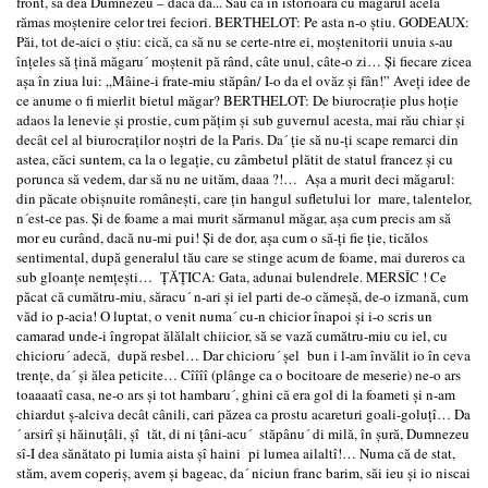
front, să dea Dumnezeu – dacă dă... Sau ca în istorioara cu măgarul acela
rămas moştenire celor trei feciori. BERTHELOT: Pe asta n-o ştiu. GODEAUX:
Păi, tot de-aici o ştiu: cică, ca să nu se certe-ntre ei, moştenitorii unuia s-au
înţeles să ţină măgaru´ moştenit pă rând, câte unul, câte-o zi… Şi fiecare zicea
aşa în ziua lui: „Mâine-i frate-miu stăpân/ I-o da el ovăz şi fân!” Aveţi idee de
ce anume o fi mierlit bietul măgar? BERTHELOT: De biurocraţie plus hoţie
adaos la lenevie şi prostie, cum păţim şi sub guvernul acesta, mai rău chiar şi
decât cel al biurocraţilor noştri de la Paris. Da´ ţie să nu-ţi scape remarci din
astea, căci suntem, ca la o legaţie, cu zâmbetul plătit de statul francez şi cu
porunca să vedem, dar să nu ne uităm, daaa ?!… Aşa a murit deci măgarul:
din păcate obişnuite româneşti, care ţin hangul sufletului lor mare, talentelor,
n´est-ce pas. Şi de foame a mai murit sărmanul măgar, aşa cum precis am să
mor eu curând, dacă nu-mi pui! Şi de dor, aşa cum o să-ţi fie ţie, ticălos
sentimental, după generalul tău care se stinge acum de foame, mai dureros ca
sub gloanţe nemţeşti… ŢĂŢICA: Gata, adunai bulendrele. MERSÎC ! Ce
păcat că cumătru-miu, săracu´ n-ari şi iel parti de-o cămeşă, de-o izmană, cum
văd io p-acia! O luptat, o venit numa´ cu-n chicior înapoi şi i-o scris un
camarad unde-i îngropat ălălalt chiicior, să se vază cumătru-miu cu iel, cu
chicioru´ adecă, după resbel… Dar chicioru´ şel bun i l-am învălit io în ceva
trenţe, da´ şi ălea peticite… Cîîîî (plânge ca o bocitoare de meserie) ne-o ars
toaaaatî casa, ne-o ars şi tot hambaru´, ghini că era gol di la foameti şi n-am
chiardut ş-alciva decât cânili, cari păzea ca prostu acareturi goali-goluţî… Da
´ arsirî şi hăinuţâli, şî tăt, di ni ţâni-acu´ stăpânu´ di milă, în şură, Dumnezeu
sî-I dea sănătato pi lumia aista şî haini pi lumea ailaltî!… Numa că de stat,
stăm, avem coperiş, avem şi bageac, da´ niciun franc barim, săi ieu şi io niscai