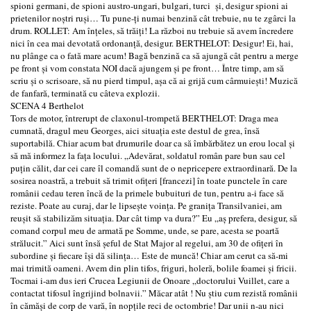
spioni germani, de spioni austro-ungari, bulgari, turci şi, desigur spioni ai
prietenilor noştri ruşi… Tu pune-ţi numai benzină cât trebuie, nu te zgârci la
drum. ROLLET: Am înţeles, să trăiţi! La război nu trebuie să avem încredere
nici în cea mai devotată ordonanţă, desigur. BERTHELOT: Desigur! Ei, hai,
nu plânge ca o fată mare acum! Bagă benzină ca să ajungă cât pentru a merge
pe front şi vom constata NOI dacă ajungem şi pe front… Între timp, am să
scriu şi o scrisoare, să nu pierd timpul, aşa că ai grijă cum cârmuieşti! Muzică
de fanfară, terminată cu câteva explozii.
SCENA 4 Berthelot
Tors de motor, întrerupt de claxonul-trompetă BERTHELOT: Draga mea
cumnată, dragul meu Georges, aici situaţia este destul de grea, însă
suportabilă. Chiar acum bat drumurile doar ca să îmbărbătez un erou local şi
să mă informez la faţa locului. „Adevărat, soldatul român pare bun sau cel
puţin călit, dar cei care îl comandă sunt de o nepricepere extraordinară. De la
sosirea noastră, a trebuit să trimit ofiţeri [francezi] în toate punctele în care
românii cedau teren încă de la primele bubuituri de tun, pentru a-i face să
reziste. Poate au curaj, dar le lipseşte voinţa. Pe graniţa Transilvaniei, am
reuşit să stabilizăm situaţia. Dar cât timp va dura?” Eu „aş prefera, desigur, să
comand corpul meu de armată pe Somme, unde, se pare, acesta se poartă
strălucit.” Aici sunt însă şeful de Stat Major al regelui, am 30 de ofiţeri în
subordine şi fiecare îşi dă silinţa… Este de muncă! Chiar am cerut ca să-mi
mai trimită oameni. Avem din plin tifos, friguri, holeră, bolile foamei şi fricii.
Tocmai i-am dus ieri Crucea Legiunii de Onoare „doctorului Vuillet, care a
contactat tifosul îngrijind bolnavii.” Măcar atât ! Nu ştiu cum rezistă românii
în cămăşi de corp de vară, în nopţile reci de octombrie! Dar unii n-au nici