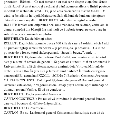
prizonieri. Bărbaţi… Ce mai romane s-or mai scrie despre viaţa fetei ăsteia
după război! A avut noroc şi a scăpat şi până acum cu zile, s-o linişti poate, e
îndestul de răzbunată, cred… Ei, şi ce voia ea cu căruţa aia? ROLLET: De
când a fost rănită în luptă, Majestatea Sa îi dă lună de lună un mic ajutor,
chiar din caseta regală… BERTHELOT: Aha, despre regină e vorba…
ROLLET: Iar fata asta ofiţer nu-l bea, nu-l mănâncă, nu se duce, vorba aia, la
dame: cumpără din bănuţii ăia mai mult ce-i trebuie trupei pe care o are în
subordine, căci comandă un pluton…
BERTHELOT: Da, de bărbaţi adică!
ROLLET : Da, şi chiar acum le ducea 400 kile de sare, că soldaţii ei cică nici
nu puteau înghiţi săracii mâncarea – şi proastă, da´ şi nesărată… Ca într-o
poveste de-a lor, cu totul shakesperiană, “Sarea în bucate”, unde…
BERTHELOT: Ei, domnule profesor Paul Rollet, s-o termina el şi războiul
ăsta şi n-o mai fi nevoie de generali. Şi poate că atunci ţi-oi fi eu ordonanţă la
Universitate. Ei, află că viteaza aceasta a primit deja Virtutea Militară de
război, clasa a II-a. În ţara asta şi femeile sunt bărbate! În frunte cu regina-
amazoană! Ei, acum hai! XXXLL SCENA 7: Berhelot, Costescu, Averescu
CĂPITAN COSTESCU: Pofiţi, poftiţi, domnule general! Domnul general
Averescu este acolo, în vagonul salon. Urcaţi puţin colina, apoi întrebaţi de
domnul general Vasiliu. El vă va conduce…
BERTHELOT : Da, la generalul Averescu.
CĂPITAN COSTESCU : Păi nu, el vă introduce la domnul general Pancea,
care va fi bucuros să vă întovărăşească la…
BERTHELOT : La Averescu…
CĂPITAN : Ba nu. La domnul general Cristescu, şi dânsul ştie cum dă de