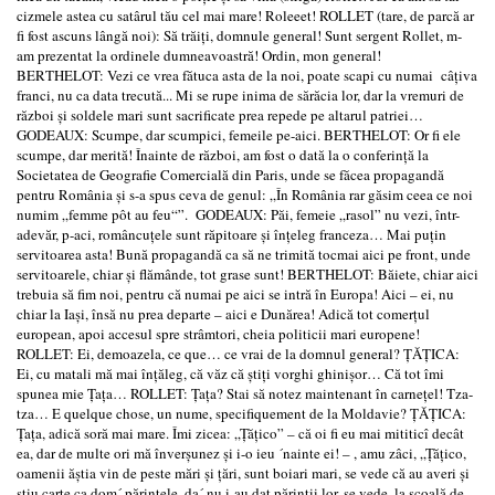
cizmele astea cu satârul tău cel mai mare! Roleeet! ROLLET (tare, de parcă ar
fi fost ascuns lângă noi): Să trăiţi, domnule general! Sunt sergent Rollet, m-
am prezentat la ordinele dumneavoastră! Ordin, mon general!
BERTHELOT: Vezi ce vrea fătuca asta de la noi, poate scapi cu numai câţiva
franci, nu ca data trecută... Mi se rupe inima de sărăcia lor, dar la vremuri de
război şi soldele mari sunt sacrificate prea repede pe altarul patriei…
GODEAUX: Scumpe, dar scumpici, femeile pe-aici. BERTHELOT: Or fi ele
scumpe, dar merită! Înainte de război, am fost o dată la o conferinţă la
Societatea de Geografie Comercială din Paris, unde se făcea propagandă
pentru România şi s-a spus ceva de genul: „În România rar găsim ceea ce noi
numim „femme pôt au feu“”. GODEAUX: Păi, femeie „rasol” nu vezi, într-
adevăr, p-aci, româncuţele sunt răpitoare şi înţeleg franceza… Mai puţin
servitoarea asta! Bună propagandă ca să ne trimită tocmai aici pe front, unde
servitoarele, chiar şi flămânde, tot grase sunt! BERTHELOT: Băiete, chiar aici
trebuia să fim noi, pentru că numai pe aici se intră în Europa! Aici – ei, nu
chiar la Iaşi, însă nu prea departe – aici e Dunărea! Adică tot comerţul
european, apoi accesul spre strâmtori, cheia politicii mari europene!
ROLLET: Ei, demoazela, ce que… ce vrai de la domnul general? ŢĂŢICA:
Ei, cu matali mă mai înţăleg, că văz că ştiţi vorghi ghinişor… Că tot îmi
spunea mie Ţaţa… ROLLET: Ţaţa? Stai să notez maintenant în carneţel! Tza-
tza… E quelque chose, un nume, specifiquement de la Moldavie? ŢĂŢICA:
Ţaţa, adică soră mai mare. Îmi zicea: „Ţăţico” – că oi fi eu mai mititicî decât
ea, dar de multe ori mă înverşunez şi i-o ieu ´nainte ei! – , amu zâci, „Ţăţico,
oamenii ăştia vin de peste mări şi ţări, sunt boiari mari, se vede că au averi şi
ştiu carte ca dom´ părintele, da´ nu i-au dat părinţii lor, se vede, la şcoală de