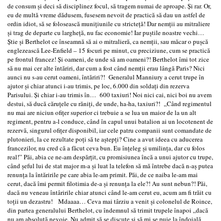
de consum şi deci să disciplinez focul, să tragem numai de aproape. Şi rar. Or,
eu de multă vreme dădusem, fusesem nevoit de practică să dau un astfel de
ordin idiot, să se folosească muniţiunile cu stricteţă! Dar nemţii au mitraliere
şi trag de departe cu largheţă, nu fac economie! Iar puştile noastre vechi…
Ştie şi Berthelot ce înseamnă să ai o mitralieră, ca nemţii, sau măcar o puşcă
englezească Lee-Enfield – 15 focuri pe minut, cu preciziune, cum se practică
pe frontul francez! Şi oameni, de unde să am oameni?! Berthelot îmi tot zice
să nu mai cer alte întăriri, dar cum a fost când nemţii erau lângă Paris? Nici
aunci nu s-au cerut oameni, întăriri?! Generalul Manniury a cerut trupe în
ajutor şi chiar atunci i-au trimis, pe loc, 6.000 din soldaţi din rezerva
Parisului. Şi chiar i-au trimis în… 600 taxiuri! Noi nici cai, nici boi nu avem
destui, să ducă căruţele cu răniţi, de unde, ha-ha, taxiuri?! „Când regimentul
nu mai are niciun ofiţer superior ci trebuie a se lua un maior de la un alt
regiment, pentru a-l conduce, când în capul unui batalion ai un locotenent de
rezervă, singurul ofiţer disponibil, iar cele patru companii sunt comandate de
plutonieri, la ce rezultate poţi să te aştepţi? Cine a avut ideea cu aducerea
francezilor, nu cred că a făcut ceva bun. Eu înţeleg şi umilinţa, dar cu folos
real!” Păi, abia ce ne-am despărţit, cu promisiunea încă a unui ajutor cu trupe,
când şeful lui de stat major m-a şi luat la telefon să mă întrebe dacă n-aş putea
renunţa la întăririle pe care abia le-am primit. Păi, de ce naiba le-am mai
cerut, dacă îmi permit filotimia de-a şi renunţa la ele?! Au sunt nebun?! Păi,
dacă nu veneau întâririle chiar atunci când le-am cerut eu, acum am fi trăit cu
toţii un dezastru! Mdaaaa… Ceva mai târziu a venit şi colonelul de Roince,
din partea generalului Berthelot, cu îndemnul să trimit trupele înapoi „dacă
nu am absolută nevoie. Nu admit să se discute şi să mi se puie la îndoială