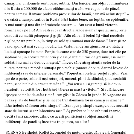
cămăşi, iar uniformele sunt roase, subţiri. Din fericire, am obţinut „trimiterea
din Rusia a 200.000 de efecte călduroase şi a câtorva vagoane de pânză
pentru cămăşi. Rămâne problema proviziilor de hrană, care mă nelinişteşte” –
e o criză a transporturilor în Rusia! Fără haine bune, nu luptăm cu epidemiile.
A mai murit şi una din infirmierele noastre… Am avut o bună victorie
românească pe Jiu! Am veşti şi că instrucţia, unde n-am inspectat încă, „este
condusă cu multă pricepere şi grijă”. Aflu că „unii boieri îşi vând recoltele
ruşilor, pe un preţ bun, în timp ce soldaţii români mor de foame.” Iar ruşii ne
vând apoi cât mai scump nouă… La Vaslui, unde am ajuns, „este o sărăcie
lucie şi aproape foamete. Porţia de carne este de 250 grame, doar trei zile pe
săptămână; în această raţie intră şi oase, dar nici urmă de grăsime, aşa încât
soldaţii nu mai au deoloc muşchi.” „Încerc să le atrag atenţia celor de la
putere, pentru a remedia situaţia prin rechiziţonarea de vite, dar mă lovesc de
indiferenţă sau de interese personale.” Poprietarii preferă preţul ruşilor. Vezi,
„pe de o parte, soldaţii ruşi rotunjori, rumeni, plini de slănină, şi de cealaltă
parte, scheletele din armata română.” „Voi reuşi cu siguranţă să le devin
nesuferit [autorităţilor], hotărând tăierea în masă a vitelor.” Şi rufăria, care
lipseşte complet de atâta timp! „Am găsit la Odessa în jur de 30 vagoane cu
pânză şi aţă de bumbac şi se începe transformarea lor în cămăşi şi izmene.”
„Dar trebuie să facem totul singuri”. „Sunt pur şi simplu exasperat de această
stare de lucruri şi cer înlocuirea mea.” Aş prefera să lupt sub tirul inamic,
decât să mă războiesc zilnic cu aceşti politicieni şi ofiţeri amabili şi
indiferenţi, de parcă aş înzestrea trupa mea, nu a lor !
SCENA 5 Berthelot, Rollet Zgomotul de motor creşte, dă rateuri. Generalul