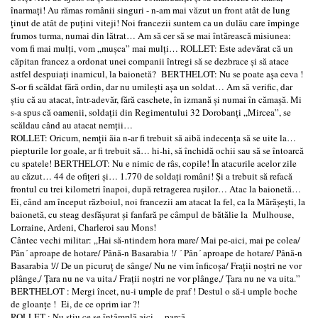
înarmaţi! Au rămas românii singuri - n-am mai văzut un front atât de lung
ţinut de atât de puţini viteji! Noi francezii suntem ca un dulău care împinge
frumos turma, numai din lătrat… Am să cer să se mai întărească misiunea:
vom fi mai mulţi, vom „muşca” mai mulţi… ROLLET: Este adevărat că un
căpitan francez a ordonat unei companii întregi să se dezbrace şi să atace
astfel despuiaţi inamicul, la baionetă? BERTHELOT: Nu se poate aşa ceva !
S-or fi scăldat fără ordin, dar nu umileşti aşa un soldat… Am să verific, dar
ştiu că au atacat, într-adevăr, fără caschete, în izmană şi numai în cămaşă. Mi
s-a spus că oamenii, soldaţii din Regimentului 32 Dorobanţi „Mircea”, se
scăldau când au atacat nemţii…
ROLLET: Oricum, nemţii ăia n-ar fi trebuit să aibă indecenţa să se uite la…
piepturile lor goale, ar fi trebuit să… hi-hi, să închidă ochii sau să se întoarcă
cu spatele! BERTHELOT: Nu e nimic de râs, copile! În atacurile acelor zile
au căzut… 44 de ofiţeri şi… 1.770 de soldaţi români! Şi a trebuit să refacă
frontul cu trei kilometri înapoi, după retragerea ruşilor… Atac la baionetă…
Ei, când am început războiul, noi francezii am atacat la fel, ca la Mărăşeşti, la
baionetă, cu steag desfăşurat şi fanfară pe câmpul de bătălie la Mulhouse,
Lorraine, Ardeni, Charleroi sau Mons!
Cântec vechi militar: „Hai să-ntindem hora mare/ Mai pe-aici, mai pe colea/
Pân´ aproape de hotare/ Până-n Basarabia !/ ´ Pân´ aproape de hotare/ Până-n
Basarabia !// De un picuruţ de sânge/ Nu ne vim înficoşa/ Fraţii noştri ne vor
plânge,/ Ţara nu ne va uita./ Fraţii noştri ne vor plânge,/ Ţara nu ne va uita.”
BERTHELOT : Mergi încet, nu-i umple de praf ! Destul o să-i umple boche
de gloanţe ! Ei, de ce oprim iar ?!
ROLLET : Nu ştiu ce se întâmplă aici… parcă…