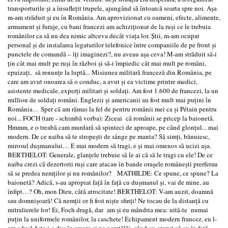
transporturile şi a însufleţit trupele, ajungând să întoarcă soarta spre noi. Aşa
m-am străduit şi eu în România. Am aprovizionat cu oameni, efecte, alimente,
armament şi furaje, cu bani francezi am achiziţionat de la ruşi ce le trebuia
românilor ca să nu dea nimic altceva decât viaţa lor. Ştii, m-am ocupat
personal şi de instalarea legaturilor telefonice între companiile de pe front şi
punctele de comandă – îţi imaginezi?, nu aveau aşa ceva! M-am străduit să-i
ţin cât mai mult pe ruşi în război şi să-i împiedic cât mai mult pe români,
epuizaţi, să renunţe la luptă... Misiunea militară franceză din România, pe
care am avut onoarea să o conduc, a avut şi ea victime printre medici,
asistente medicale, experţi militari şi soldaţi. Am fost 1.600 de francezi, la un
million de soldaţi români. Englezii şi americanii au fost mult mai puţini în
România… Sper că am rămas la fel de pentru românii mei ca şi Pétain pentru
noi... FOCH (tare - schimbă vorba): Ziceai că românii se pricep la baionetă.
Hmmm, e o treabă cam murdară să spinteci de aproape, pe când glonţul... mai
modern. De ce naiba să te stropeşti de sânge pe manta? Să simţi, bănuiesc,
mirosul duşmanului… E mai modern să tragi, e şi mai omenos să ucizi aşa.
BERTHELOT: Generale, glanţele trebuie să le ai că să le tragi cu ele! De ce
naiba crezi că dezertorii ruşi care atacau în bande oraşele româneşti prerferau
să se predea nemţilor şi nu românilor? MATHILDE: Ce spune, ce spune? La
baionetă? Adică, s-au apropiat faţă în faţă cu duşmanul şi, vai de mine, au
înfipt…? Oh, mon Dieu, câtă atrocitate! BERTHELOT: V-am auzit, doamnă
sau domnişoară! Că nemţii or fi fost nişte sfinţi! Ne tocau de la distanţă cu
mitralierele lor! Ei, Foch dragă, dar am şi eu mândria mea: uită-te numai
puţin la uniformele românilor, la caschete! Echipament modern francez, eu l-
am adus! Asta i-a dus în eroare şi pe nemţălăi, când au crezut că au în faţă