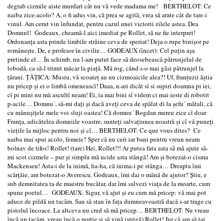
degrab cizmile aiste murdari cât nu vă vede madama me! BERTHELOT: Ce
naiba zice-acolo? A, o fi adus vin, că prea se agită, vrea să arate cât de tare-i
vinul. Am cerut vin înfundat, pentru cazul unei victorii zilele astea. Dea
Domnul! Godeaux, cheamă-l aici imediat pe Rollet, să ne fie interpret!
Ordonanţa asta prinde limbile străine ceva de speriat! Deja o rupe binişor pe
româneşte. De, e profesor în civilie… GODEAUX (încet): Cel puţin aşa
pretinde el… În schimb, nu l-am putut face să deosebească pătrunjelul de
lobodă, ca să-l trimit măcar la piaţă. Mă rog, când s-o mai găsi pătrunjel la
ţărani. ŢĂŢICA: Musiu, vă scoateţ au nu cizmoaicile alea?! Uf, franţuzii ăştia
nu pricep şi ei o limbă omeneascî! Daaa, n-ari dicât sî si supiri doamna pi iei,
cî pi mini nu mă ascultî neam! Ei, ia mai bini sî videm ci mai ieste di robotit
p-acile… Domnu´, să-mi daţi şi dacă aveţi ceva de spălat di la şefu´ mătali, că
cu mânuşiţele mele voi sluji oastea! Că domnu´ Bogdan mereu zice cî doar
Franţa, adicătelea domniile voastre, sunteţi salvaţiunea noastră şi cî vă puneţi
vieţile la mijloc pentru noi şi cî… BERTHELOT: Ce que vous dites? Ce
naiba mai spui acolo, femeie? Sper că nu ceri iar bani pentru vreun neam
bolnav de tifos! Rollet! (tare) Hei, Rollet!!! Ar putea fata asta să mă ajute să-
mi scot cizmele – pur şi simplu mă ucide asta stângă! Am şi botezat-o cisma
Mackensen! Asta-i de la inimă, ha-ha, că inima-i pe stânga… Dreapta îmi
scârţâie, am botezat-o Averescu. Godeaux, îmi dai o mână de ajutor? Ştiu, e
sub demnitatea ta de maestru bucătar, dar îmi salvezi viaţa de la moarte, cum
spune poetul… GODEAUX: Sigur, vă ajut şi eu cum mă pricep: vă mai pot
aduce de pildă un tacâm. Sau să stau în faţa dumneavoastră dacă s-ar trage cu
pistolul încoace. La altceva nu cred să mă pricep… BERTHELOT: Nu vreau
încă un tacâm, vreau încă o porţie şi să vină (strigă) Rollet! Jur că am să tai