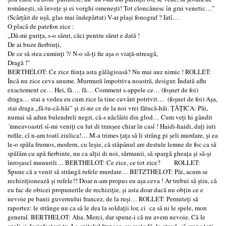
româneşti, să înveţe şi ei vorghi omeneşti! Tot cloncănesc în grai venetic…”
(Scârţâit de uşă, glas mai îndepărtat) V-ar plaşi fonograf ? Iatî…
O placă de patefon zice :
„Dă-mi guriţa, s-o sărut, căci pentru sărut e dată !
De ai buze fierbinţi,
De ce să stea cuminţi ?/ N-o să-ţi fie aşa o viaţă-ntreagă,
Dragă !”
BERTHELOT: Ce zice fiinţa asta gălăgioasă? Nu mai auz nimic ! ROLLET:
Încă nu zice ceva anume. Murmură împotriva noastră, desigur. Îndată aflu
exactement ce… Hei, fă…. fă… Comment s-appele ce… (foşnet de foi)
draga… stai a vedea eu cum zice la tine cuvânt potrivit… (foşnet de foi) Aşa,
stai draga „fă-tu-că-hăi” şi zi-ne ce de la noi vrei fătucă-hăi. ŢĂŢICA: Păi,
numai să adun bulendreli negri, că-s năclăiti din glod… Cum veţi hi gândit
´mneavoastrî sî-mi veniţi cu lut di tranşee chiar în casî ! Haidi-haidi, daţi iuti
rufile, cî n-am toatî ziulica!… M-a trimes ţaţa să li strâng pi şeli murdare, şi ea
le-o spăla frumos, modern, cu leşie, că stăpânul are destule lemne de foc ca să
spălăm cu apă fierbinte, nu ca alţii di noi, sărmanii, să spargă gheaţa şi să-şi
înroşascî munurili… BERTHELOT: Ce zice, ce tot zice? ROLLET:
Spune că a venit să strângă rufele murdare… BETZTHELOT: Păi, acum se
rechiziţionează şi rufele?! Doar n-am propus eu aşa ceva ! Ar trebui să ştiu, că
eu fac de obicei propunerile de rechiziţie, şi asta doar dacă nu obţin ce e
nevoie pe banii guvernului francez, de la ruşi… ROLLET: Permiteţi să
raportez: le strânge nu ca să le dea la soldaţii lor, ci ca să ni le spele, mon
general. BERTHELOT: Aha. Merci, dar spune-i că nu avem nevoie. Că le
speli şi desinfectezi tu. La spitalul francez, cu metodă, la etuvă, să crape toţi