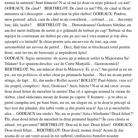
numai în antreuri! Sunt hămesit! N-ai să mă ţii doar cu nişte pâinică cu unt!
GODEAUX: De când? BERTHELOT: De când cu unt? Păi, de când ai făcut
minunea să-l descoperi – unt adevărat în plin război! GODEAUX: Pardon,
mon general: adică, cam de când m-aţi considerat… colonel… cu… decoraţii
late, ăăă, înalte? BERTHELOT: De… Dintotdeauna! Godeaux bătrâne, eu
am doi metri înălţime de nutrit şi o grămadă de treburi pe cap! Trebuie să duc
repejor în continuare un război pe care pe aici nu-l vrea nimeni şi toţi abia
aşteaptă s-o întindă! Şi chiar pentru asta am nevoie de tine, aşa cum
automobilul are nevoie de petrol… Deci, fără tine se blochează totul pentru
front, sunt învins de birocraţii şi nepăsătorii ăştia!
GODEAUX: Sigur, monsieur: de aceea aţi şi mâncat astăzi la Majestatea Sa!
Trădare! S-o spunem deschis: caz de Curte Marţială… Gastronomică!
BERTHELOT: Nu, am mâncat doar la Mârzescu. Ei, şi ce? Am gustat şi eu un
pic, nu era politicos să refuz chiar pe primarele Iaşului… Nici nu m-am putut
atinge, de fapt… Ei, dar unde-i Rollet acesta? ROLLET! Paul-băiete, vien ici!
(în şoaptă, complice) Auzi, Godeaux? Auzi, băiete? N-ai să mă crezi: aveau
doar două feluri de mezeluri la antreu! Dar, of, e aproape normal la vreme de
război, când sărăcimea moare de foame pe capete. E foamete – şi tu abia ai
putut cumpăra ieri, pe bani buni, un ou, un singur ou, şi tu doar te pricepi să
faci rost din pământ, din iarbă verde şi din piatră seacă! Aşa că şi mezelurile
alea… GODEAUX (nu crede): Nu, nu se poate! Asta-i blasfemie! Două feluri?!
Păi, doar două feluri de mezeluri la ditai primarul Iaşului?! În casa căruia se
adună tot guvernul? BERTHELOT: Dou-uă fe-luri. Două feluri! GODEAUX:
Doar două feluri… BERTHELOT: Doar două, numai două! Acum îţi dai
seama de ce am venit acasă în tot sufletul, credincios bunelor noastre