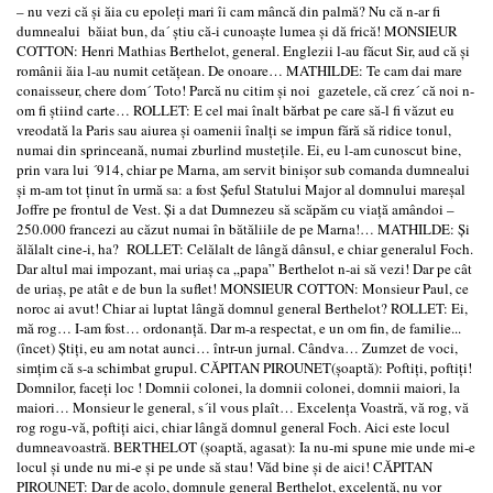
– nu vezi că şi ăia cu epoleţi mari îi cam mâncă din palmă? Nu că n-ar fi
dumnealui băiat bun, da´ ştiu că-i cunoaşte lumea şi dă frică! MONSIEUR
COTTON: Henri Mathias Berthelot, general. Englezii l-au făcut Sir, aud că şi
românii ăia l-au numit cetăţean. De onoare… MATHILDE: Te cam dai mare
conaisseur, chere dom´ Toto! Parcă nu citim şi noi gazetele, că crez´ că noi n-
om fi ştiind carte… ROLLET: E cel mai înalt bărbat pe care să-l fi văzut eu
vreodată la Paris sau aiurea şi oamenii înalţi se impun fără să ridice tonul,
numai din sprinceană, numai zburlind musteţile. Ei, eu l-am cunoscut bine,
prin vara lui ´914, chiar pe Marna, am servit binişor sub comanda dumnealui
şi m-am tot ţinut în urmă sa: a fost Şeful Statului Major al domnului mareşal
Joffre pe frontul de Vest. Şi a dat Dumnezeu să scăpăm cu viaţă amândoi –
250.000 francezi au căzut numai în bătăliile de pe Marna!… MATHILDE: Şi
ălălalt cine-i, ha? ROLLET: Celălalt de lângă dânsul, e chiar generalul Foch.
Dar altul mai impozant, mai uriaş ca „papa” Berthelot n-ai să vezi! Dar pe cât
de uriaş, pe atât e de bun la suflet! MONSIEUR COTTON: Monsieur Paul, ce
noroc ai avut! Chiar ai luptat lângă domnul general Berthelot? ROLLET: Ei,
mă rog… I-am fost… ordonanţă. Dar m-a respectat, e un om fin, de familie...
(încet) Ştiţi, eu am notat aunci… într-un jurnal. Cândva… Zumzet de voci,
simţim că s-a schimbat grupul. CĂPITAN PIROUNET(şoaptă): Poftiţi, poftiţi!
Domnilor, faceţi loc ! Domnii colonei, la domnii colonei, domnii maiori, la
maiori… Monsieur le general, s´il vous plaît… Excelenţa Voastră, vă rog, vă
rog rogu-vă, poftiţi aici, chiar lângă domnul general Foch. Aici este locul
dumneavoastră. BERTHELOT (şoaptă, agasat): Ia nu-mi spune mie unde mi-e
locul şi unde nu mi-e şi pe unde să stau! Văd bine şi de aici! CĂPITAN
PIROUNET: Dar de acolo, domnule general Berthelot, excelenţă, nu vor