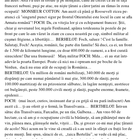
francezi nebuni, puşi pe atac, nu nişte ţărani a căror ţarini au rămas în zona
ocupată! MONSIEUR COTTON: Am auzit că până şi Roosevelt zicea pe-
atunci că "singurul punct sigur pe frontul Orientului este locul în care se afla
Armata română"! FOCH: Da, cu vitejia lor şi cu echipament francez. Ştii,
chiar şi suveranul lor, regele Ferdinand, apărea totdeauna în pozele de pe
front pe care le-am văzut în ziare cu casca noastră pe cap, simbol militar al
cuşmei frigiene, a libertăţii… BERHELOT: Foch, saluez ! C'est la famille.
Salutaţi, Foch! Aceştia, românii, fac parte din familie! Să duci, ca ei, un front
de 1.500 de kilometri lungime, cu doar 400.000 de oameni, a a fost curată
sinucidere! Dar una frumoasă! Marş militar FOCH: Mda… ei au stat într-
adevăr la poarta Europei. Poate că nici nu-i opream noi pe boche de la
Verdun, dacă nu erau atât de ocupaţi în România…
BERTHELOT: Un million de români mobilizaţi, 340.000 de morţi şi
dispăruţi pe care numai pământul îi mai ştie, 300.000 de răniţi, peste
100.000 martitizaţi de un prizonierat sălbatec, în lagăre nemţeşti, austriece
ori bulgăreşti, peste 300.000 civili morţi şi răniţi, pagube enorme, foamete,
epidenii…
FOCH: (mai încet, curios, insinuant dar şi cu grijă să nu pară indiscret) Am
auzit că… ţi-au oferit şi o fermă, în Transilvania… BERTHELOT: Într-un
sătuc din Transilvania, Farcadin, pe un râu, Galbena… Am vreo 60 de
hectare, ca să am şi o ocupaţiune civilă la bărâneţe, să am păhăruţul meu de
vin, pâinea mea, găinuşele mele, viţeii… Da, şi grozav ce-mi mai plac ţăranii
de acolo! Nici acum nu le vine să creadă că s-au unit în sfârşit cu fraţii lor de
peste munţi. Îmi spun, săracii de ei, „taica Bertelău”, se vede că mă plac,