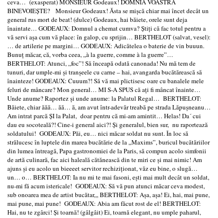
ceva… (exasperat) MONSIEUR Godeaux! DOMNIA VOASTRĂ
BINEVOIEŞTE? Monsieur Godeaux! Ăsta se mişcă chiar mai încet decât un
general rus mort de beat! (dulce) Godeaux, hai băiete, orele sunt deja
înaintate… GODEAUX: Domnul a chemat cumva? Ştiţi că fac totul pentru a
vă servi aşa cum vă place: în galop, cu sprijin… BERTHELOT (salvat, vesel):
… de artilerie pe margini… GODEAUX: Adicătelea o baterie de vin buuun.
Bunuţ măcar, că, vorba ceea, „à la guerre, comme à la guerre”…
BERTHELOT: Atunci, „foc”! Să înceapă odată canonada! Nu mă tem de
tunuri, dar umple-mi şi tranşeele cu carne – hai, avangarda bucătărească să
înainteze! GODEAUX: Cuuum?! Să vă mai plictisesc oare cu banalele mele
feluri de mâncare? Mon general… MI S-A SPUS că aţi fi mâncat înainte…
Unde anume? Raportez şi unde anume: la Palatul Regal… BERTHELOT:
Băiete, chiar ăăă… ăă… ă, am avut într-adevăr treabă pe strada Lăpuşneanu…
Am intrat parcă ŞI la Palat, doar pentru că mi-am amintit… Helas! Da´ cui
dau eu socoteală?! Cine-i general aici?! Şi generalul, bien sur, nu raportează
soldatului! GODEAUX: Păi, eu… nici măcar soldat nu sunt. În loc să
strălucesc în luptele din marea bucătărie de la „Maxims”, buricul bucătăriilor
din lumea întreagă, Papa gastronomiei de la Paris, să compun acolo simfonii
de artă culinară, fac aici haleală cătănească din te miri ce şi mai nimic! Am
ajuns şi eu acolo un bieeeet servitor rechiziţionat, văz eu bine, o slugă…
un… o… BERTHELOT: Ia nu mi te mai fasoni, eşti mai mult decât un soldat,
nu-mi fă acum istericale! GODEAUX: Să vă pun atunci măcar ceva modest,
sub onoarea mea de artist bucătar,,, BERTHELOT: Aşa, aşa! Ei, hai, mai pune,
mai pune, mai pune! GODEAUX: Abia am făcut rost de el! BERTHELOT:
Hai, nu te zgârci! Şi toarnă! (gâlgâit) Ei, toarnă elegant, nu umple paharul,