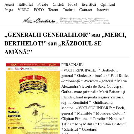
Acasă
Editorial
Poezie
Critică
Proză
Eseistică
Opiniuni
Poşta
VIDEO
FOTO
Teatru
Traditii
Contact
Interviu
„GENERALII GENERALILOR” sau „MERCI,
BERTHELOT!” sau „RĂZBOIUL SE
AMÂNĂ!”
PERSONAJE:
- VOCI PRINCIPALE: * Berthelot,
general * Godeaux - bucătar * Paul Rollet
- ordonanţă * Averescu - general * Maria
Alexandra Victoria de Saxa-Coburg şi
Gotha - mare prinţesă a Marii Britanii şi
Irlandei, fiind nepoata reginei Victoria,
regina României * Grădişteanu -
senator - VOCI SECUNDARE: * Foch,
general * Mathilde * Monsieur Coton *
Căpitan Pirounet * Tartelin * Nanette *
Ţăţica * Moş Miluţă * Căpitan Costescu
* Ziaristul * Gazetarul