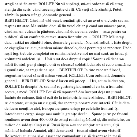
strigă ca să fie auzit. ROLLET: Nu vă supăraţi, mi-aţi ordonat să vă atrag
atenţia din scris când trecem printre civili. Că vreţi să le zâmbiţi. Puteţi
zâmbi în partea stângă, domnule general…
BERTHELOT: Când mă văd vesel, românii ştiu că au avut o victorie sau am
respins un atac. Mă strădui deci să fiu vesel chiar şi când am mâncat prost,
când am un vulcan în pântece, când mă doare rana veche – asta pentru ca
publicul să nu confunde cumva starea frontului cu… ROLLET: Mă ietaşi,
dar… astăzi nu zâmbiţi bine, domnule general… Nici azi, adică… Este drept,
ce câştigăm azi aici, pierdem mâine dincolo, dacă permiteţi să raportez. Unde
ruşii fug, trebuie completat cu români, efective noi nu mai sunt, au intrat şi
voluntarii ardeleni, şi… Unii sunt de-a dreptul copii! S-aspus că dacă s-a
mărit frontul, pur şi simplu o să se rărească soldaţii, dar, zic şi eu. o armată nu-
i gumilastic, să tragi de ea, aşa… BERTHELOT: În tine zace un filosof,
sergent, ar trebui să scrii măcar versuri. ROLLET: Cum ordonaţi, domnule
general… BERTHELOT: Serios! Iar eu mă pricep… Hei, acum la dreapta,
ROLLET, la dreapta! A, sau, mă rog, strategia drumului e a ta, a frontului
acesta, a mea! ROLLET: Pot să vă raportez? Am început deja un jurnal.
Înainte de culcare, fără să ezit de la îndatoririle mele zilnice… BERTHELOT:
Ai dreptate, situaţia nu e sigură, dar speranţa noastră este intactă. Cât le dăm
de lucru nemţilor aici, Europa are şanse uriaşe pe celelalte fronturi. Şi
întotdeauna curge sânge mai mult la graniţe decât… Spune şi tu: pe frontul
românesc avem doar 400.000 de ostaşi români apărători şi, din nefericire, un
milion de soldaţi aliaţi ruşi! Ruşii ăştia s-au tot subţiat: unii stau, alţii
mănâncă haleala Armatei, alţii dezertează – tocmai când avem victorii!
Bolşevicii au ajuns să-şi asasineze comandanţii şi să dezerteze în masă,