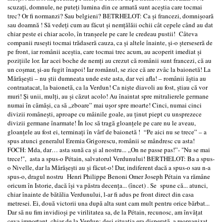
scuzaţi, domnule, ne puteţi lumina din ce armată sunt aceştia care tocmai
trec? Or fi normanzi? Sau belgieni? BETRHELOT: Ca şi francezi, domnişoară
sau doamnă ! Să vedeţi cum au făcut şi nemţălăii ochii cât cepele când au dat
chiar peste ei chiar acolo, în tranşeele pe care le credeau pustii! Câteva
companii ruseşti tocmai trădaseră cauza, ca şi altele înainte, şi-o şterseseră de
pe front, iar românii aceştia, care tocmai trec acum, au acoperit imediat şi
poziţiile lor. Iar acei boche de nemţi au crezut că românii sunt francezi, că au
un coşmar, şi-au fugit înapoi! Iar românul, se zice că are zvâc la baionetă! La
Mărăşeşti – nu ştii dumneata unde este asta, dar vei afla! – românii ăştia au
contraatacat, la baionetă, ca la Verdun! Ca nişte diavoli au fost, ştiau că vor
muri! Şi unii, mulţi, au şi căzut acolo! Au înaintat spre mitralierele germane
numai în cămăşi, ca să „zboare” mai uşor spre moarte! Cinci, numai cinci
divizii româneşti, aproape cu mâinile goale, au ţinut piept cu unsprezece
divizii germane înarmate! În loc să tragă gloanţele pe care nu le aveau,
gloanţele au fost ei, terminaţi în vârf de baionetă ! “Pe aici nu se trece” – a
spus atunci generalul Eremia Grigorescu, românii se mândresc cu asta!
FOCH: Mda, dar… asta sună ca şi al nostru... „On ne passe pas!”- "Nu se mai
trece!", asta a spus-o Pétain, salvatorul Verdunului! BERTHELOT: Ba a spus-
o Nivelle, dar la Mărăşeşti au şi făcut-o! Dar, indiferent dacă a spus-o sau n-a
spus-o, dragul nostru Henri Philippe Benoni Omer Joseph Pétain va rămâne
oricum în Istorie, dacă îşi va păstra decenţa... (încet) . Se spune că... atunci,
chiar înainte de bătălia Verdunului, l-ar fi adus pe front direct din casa
metresei. Ei, două victorii una după alta sunt cam mult pentru orice bărbat...
Dar să nu fim invidioşi pe virilitatea sa, de la Pétain, recunosc, am învăţat
ceva important, chiar de la Verdun: deşi situaţia era disperată, a reorganizat