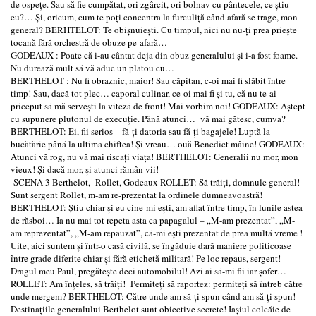
de ospeţe. Sau să fie cumpătat, ori zgârcit, ori bolnav cu pântecele, ce ştiu
eu?… Şi, oricum, cum te poţi concentra la furculiţă când afară se trage, mon
general? BERHTELOT: Te obişnuieşti. Cu timpul, nici nu nu-ţi prea prieşte
tocană fără orchestră de obuze pe-afară…
GODEAUX : Poate că i-au cântat deja din obuz generalului şi i-a fost foame.
Nu durează mult să vă aduc un platou cu…
BERTHELOT : Nu fi obraznic, maior! Sau căpitan, c-oi mai fi slăbit între
timp! Sau, dacă tot plec… caporal culinar, ce-oi mai fi şi tu, că nu te-ai
priceput să mă serveşti la viteză de front! Mai vorbim noi! GODEAUX: Aştept
cu supunere plutonul de execuţie. Până atunci… vă mai gătesc, cumva?
BERTHELOT: Ei, fii serios – fă-ţi datoria sau fă-ţi bagajele! Luptă la
bucătărie până la ultima chiftea! Şi vreau… ouă Benedict mâine! GODEAUX:
Atunci vă rog, nu vă mai riscaţi viaţa! BERTHELOT: Generalii nu mor, mon
vieux! Şi dacă mor, şi atunci rămân vii!
SCENA 3 Berthelot, Rollet, Godeaux ROLLET: Să trăiţi, domnule general!
Sunt sergent Rollet, m-am re-prezentat la ordinele dumneavoastră!
BERTHELOT: Ştiu chiar şi eu cine-mi eşti, am aflat între timp, în lunile astea
de răsboi… Ia nu mai tot repeta asta ca papagalul – „M-am prezentat”, „M-
am reprezentat”, „M-am repauzat”, că-mi eşti prezentat de prea multă vreme !
Uite, aici suntem şi într-o casă civilă, se îngăduie dară maniere politicoase
între grade diferite chiar şi fără etichetă militară! Pe loc repaus, sergent!
Dragul meu Paul, pregăteşte deci automobilul! Azi ai să-mi fii iar şofer…
ROLLET: Am înţeles, să trăiţi! Permiteţi să raportez: permiteţi să întreb către
unde mergem? BERTHELOT: Către unde am să-ţi spun când am să-ţi spun!
Destinaţiile generalului Berthelot sunt obiective secrete! Iaşiul colcăie de