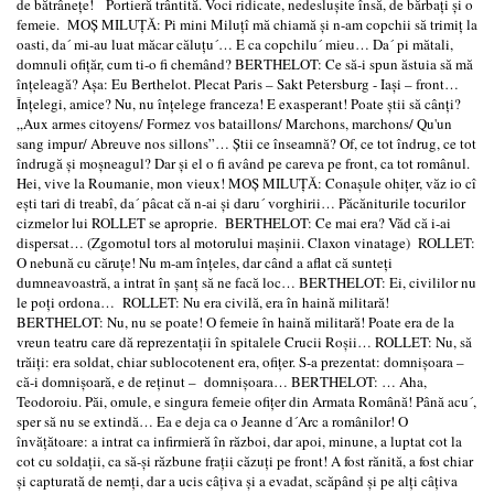
de bătrâneţe! Portieră trântită. Voci ridicate, nedesluşite însă, de bărbaţi şi o
femeie. MOŞ MILUŢĂ: Pi mini Miluţî mă chiamă şi n-am copchii să trimiţ la
oasti, da´ mi-au luat măcar căluţu´… E ca copchilu´ mieu… Da´ pi mătali,
domnuli ofiţăr, cum ti-o fi chemând? BERTHELOT: Ce să-i spun ăstuia să mă
înţeleagă? Aşa: Eu Berthelot. Plecat Paris – Sakt Petersburg - Iaşi – front…
Înţelegi, amice? Nu, nu înţelege franceza! E exasperant! Poate ştii să cânţi?
„Aux armes citoyens/ Formez vos bataillons/ Marchons, marchons/ Qu'un
sang impur/ Abreuve nos sillons”… Ştii ce înseamnă? Of, ce tot îndrug, ce tot
îndrugă şi moşneagul? Dar şi el o fi având pe careva pe front, ca tot românul.
Hei, vive la Roumanie, mon vieux! MOŞ MILUŢĂ: Conaşule ohiţer, văz io cî
eşti tari di treabî, da´ pâcat că n-ai şi daru´ vorghirii… Păcăniturile tocurilor
cizmelor lui ROLLET se aproprie. BERTHELOT: Ce mai era? Văd că i-ai
dispersat… (Zgomotul tors al motorului maşinii. Claxon vinatage) ROLLET:
O nebună cu căruţe! Nu m-am înţeles, dar când a aflat că sunteţi
dumneavoastră, a intrat în şanţ să ne facă loc… BERTHELOT: Ei, civililor nu
le poţi ordona… ROLLET: Nu era civilă, era în haină militară!
BERTHELOT: Nu, nu se poate! O femeie în haină militară! Poate era de la
vreun teatru care dă reprezentaţii în spitalele Crucii Roşii… ROLLET: Nu, să
trăiţi: era soldat, chiar sublocotenent era, ofiţer. S-a prezentat: domnişoara –
că-i domnişoară, e de reţinut – domnişoara… BERTHELOT: … Aha,
Teodoroiu. Păi, omule, e singura femeie ofiţer din Armata Română! Până acu´,
sper să nu se extindă… Ea e deja ca o Jeanne d´Arc a românilor! O
învăţătoare: a intrat ca infirmieră în război, dar apoi, minune, a luptat cot la
cot cu soldaţii, ca să-şi răzbune fraţii căzuţi pe front! A fost rănită, a fost chiar
şi capturată de nemţi, dar a ucis câţiva şi a evadat, scăpând şi pe alţi câţiva