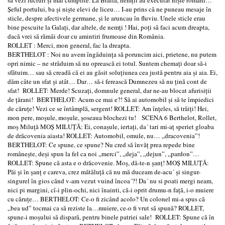
Şeful portului, ba şi nişte elevi de liceu… I-au prins câ ne puneau mesaje în
sticle, despre afectivele germane, şi le aruncau în fluviu. Unele sticle erau
bine pescuite la Galaţi, dar altele, de nemţi ! Hai, poţi să faci acum dreapta,
dacă vrei să rămâi doar cu amintiri frumoase din România.
ROLLET : Merci, mon general, fac la dreapta.
BERTHELOT : Noi nu avem îngăduinţa să poruncim aici, prietene, nu putem
opri nimic – ne strâduim să nu oprească ei totul. Suntem chemaţi doar să-i
sfătuim… sau să creadă că ei au găsit soluţiunea cea justă pentru aia şi aia. Ei,
dăm câte un sfat şi atât… Dar… să-i ferească Dumnezeu să nu ţină cont de
sfat! ROLLET: Merde! Scuzaţi, domnule general, dar ne-au blocat afurisiţii
de ţărani! BERTHELOT: Acum ce mai e?! Să ai automobil şi să te împiedici
de căruţe! Vezi ce se întâmplă, sergent! ROLLET: Am înţeles, să trăiţi! Hei,
mon pere, moşule, moşule, şoseaua blochezi tu! SCENA 6 Berthelot, Rollet,
moş Miluţă MOŞ MILUŢĂ: Ei, conaşule, iertaţi, da´ tari mi-aţ speriet gloaba
de drăcovenia aiasta! ROLLET: Automobil, omule, nu… „dracovenia”!
BERTHELOT: Ce spune, ce spune? Nu cred să învăţ prea repede bine
româneşte, deşi spun la fel ca noi „merci”, „deja”, „dejun”, „pardon”…
ROLLET: Spune că asta e o drăcovenie. Moş, dă-te-n şanţ! MOŞ MILUŢĂ:
Păi şi în şanţ e careva, crez mătăluţă că nu mă duceam de-acu´ şi singur-
singurel în gios când v-am vezut vuind încoa´?! Da´ nu si poati mergi neam,
nici pi margini, cî-i plin-ochi, nici înainti, că-i oprit drumu-n faţă, i-o muiere
cu căruţe… BERTHELOT: Ce-o fi zicând acolo? Un colonel mi-a spus că
„bea ud” tocmai ca să reziste la…muiere, ce-o fi vrut să spună? ROLLET,
spune-i moşului să dispară, pentru binele patriei sale! ROLLET: Spune că în