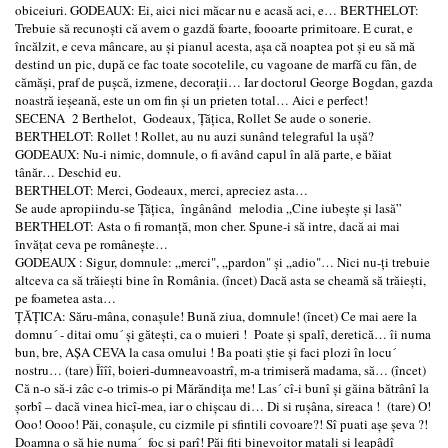
obiceiuri. GODEAUX: Ei, aici nici măcar nu e acasă aci, e… BERTHELOT:
Trebuie să recunoşti că avem o gazdă foarte, foooarte primitoare. E curat, e
încălzit, e ceva mâncare, au şi pianul acesta, aşa că noaptea pot şi eu să mă
destind un pic, după ce fac toate socotelile, cu vagoane de marfă cu fân, de
cămăşi, praf de puşcă, izmene, decoraţii… Iar doctorul George Bogdan, gazda
noastră ieşeană, este un om fin şi un prieten total… Aici e perfect!
SECENA 2 Berthelot, Godeaux, Ţăţica, Rollet Se aude o sonerie.
BERTHELOT: Rollet ! Rollet, au nu auzi sunând telegraful la uşă?
GODEAUX: Nu-i nimic, domnule, o fi având capul în ală parte, e băiat
tânăr… Deschid eu.
BERTHELOT: Merci, Godeaux, merci, apreciez asta…
Se aude apropiindu-se Ţăţica, îngânând melodia „Cine iubeşte şi lasă”
BERTHELOT: Asta o fi romanţă, mon cher. Spune-i să intre, dacă ai mai
învăţat ceva pe româneşte…
GODEAUX : Sigur, domnule: „merci", „pardon" şi „adio"… Nici nu-ţi trebuie
altceva ca să trăieşti bine în România. (încet) Dacă asta se cheamă să trăieşti,
pe foametea asta…
ŢĂŢICA: Săru-mâna, conaşule! Bună ziua, domnule! (încet) Ce mai aere la
domnu´ - ditai omu´ şi găteşti, ca o muieri ! Poate şi spalî, deretică… îi numa
bun, bre, AŞA CEVA la casa omului ! Ba poati ştie şi faci plozi în locu´
nostru… (tare) Îîîî, boieri-dumneavoastrî, m-a trimiseră madama, să… (încet)
Că n-o să-i zâc c-o trimis-o pi Mărăndiţa me! Las´ cî-i bunî şi găina bătrânî la
şorbî – dacă vinea hicî-mea, iar o chişcau di… Di si ruşâna, sireaca ! (tare) O!
Ooo! Oooo! Păi, conaşule, cu cizmile pi sfintili covoare?! Sî puati aşe şeva ?!
Doamna o să hie numa´ foc şi parî! Păi fiţi binevoitor matali şi leapâdî