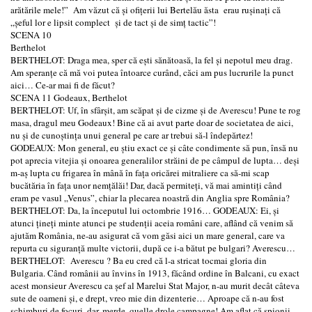
arătările mele!” Am văzut că şi ofiţerii lui Bertelău ăsta erau ruşinaţi că
„şeful lor e lipsit complect şi de tact şi de simţ tactic”!
SCENA 10
Berthelot
BERTHELOT: Draga mea, sper că eşti sănătoasă, la fel şi nepotul meu drag.
Am speranţe că mă voi putea întoarce curând, căci am pus lucrurile la punct
aici… Ce-ar mai fi de făcut?
SCENA 11 Godeaux, Berthelot
BERTHELOT: Uf, în sfârşit, am scăpat şi de cizme şi de Averescu! Pune te rog
masa, dragul meu Godeaux! Bine că ai avut parte doar de societatea de aici,
nu şi de cunoştinţa unui general pe care ar trebui să-l îndepărtez!
GODEAUX: Mon general, eu ştiu exact ce şi câte condimente să pun, însă nu
pot aprecia vitejia şi onoarea generalilor străini de pe câmpul de lupta… deşi
m-aş lupta cu frigarea în mână în faţa oricărei mitraliere ca să-mi scap
bucătăria în faţa unor nemţălăi! Dar, dacă permiteţi, vă mai amintiţi când
eram pe vasul „Venus”, chiar la plecarea noastră din Anglia spre România?
BERTHELOT: Da, la începutul lui octombrie 1916… GODEAUX: Ei, şi
atunci ţineţi minte atunci pe studenţii aceia români care, aflând că venim să
ajutăm România, ne-au asigurat că vom găsi aici un mare general, care va
repurta cu siguranţă multe victorii, după ce i-a bătut pe bulgari? Averescu…
BERTHELOT: Averescu ? Ba eu cred că l-a stricat tocmai gloria din
Bulgaria. Când românii au învins în 1913, făcând ordine în Balcani, cu exact
acest monsieur Averescu ca şef al Marelui Stat Major, n-au murit decât câteva
sute de oameni şi, e drept, vreo mie din dizenterie… Aproape că n-au fost
schimburi de focuri, dar, merde, quelle drole campagne! Am aflat că spionii