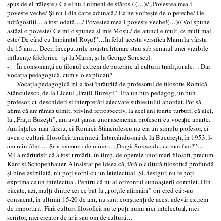
spus de el trăieşte,/ Ca el nu-i nimeni de sfătos./ (…)//,,Povestea mea-i
poveste veche/ Şi nu-i din carte adunată,/ Ea ne vorbeşte de-o pereche/ De-
ndrăgostiţi… a fost odată…,/ Povestea mea-i poveste veche!(…)// Voi spune
astăzi o poveste/ Ce mi-o spunea şi mie Moşu./ de-atunci e mult, ce mult mai
este/ De când cu Împăratul Roşu!”…În felul acesta versifica Marin la vârsta
de 15 ani… Deci, începuturile noastre literare stau sub semnul unei vizibile
influenţe folclorice (şi la Marin, şi la George Sorescu).
- În consonanţă cu filonul extrem de puternic al culturii tradiţionale… Dar
vocaţia pedagogică, cum v-o explicaţi?
- Vocaţia pedagogică mi-a fost înrâurită de profesorul de filosofie Romică
Stănculescu, de la Liceul ,,Fraţii Buzeşti”. Era un bun pedagog, un bun
profesor, cu deschideri şi interpretări adecvate subiectului abordat. Pot să
afirm că am rămas uimit, privind retrospectiv, la acei ani foarte turburi, că aici,
la ,,Fraţii Buzeşti”, am avut şansa unor asemenea profesori cu vocaţie aparte.
Am înţeles, mai târziu, că Romică Stănciulescu nu era un simplu profesor, ci
avea o cultură filosofică temeinică. Întorcându-mă de la Bucureşti, în 1953, l-
am reîntâlnit… Şi-a reaminti de mine… ,,Dragă Sorescule, ce mai faci?”…
Mi-a mărturisit că a fost urmărit, în timp, de operele unor mari filosofi, precum
Kant şi Schopenhauer. A insistat pe ideea că, fără o cultură filosofică profundă
şi bine asimilată, nu poţi vorbi cu un intelectual. Şi, desigur, nu te poţi
exprima ca un intelectual. Pentru că nu ai orizontul cunoaşterii complet. Din
păcate, azi, mulţi dintre cei ce bat la ,,porţile afirmării” ori cred că s-au
consacrat, în ultimii 15-20 de ani, nu sunt conştienţi de acest adevăr extrem
de important. Fără cultură filosofică nu te poţi numi nici intelectual, nici
scriitor, nici creator de artă sau om de cultură…