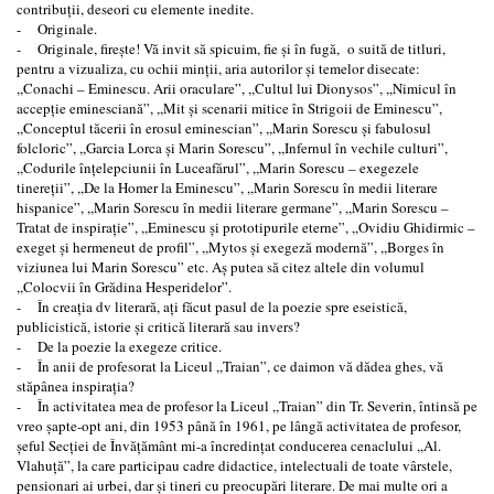
contribuţii, deseori cu elemente inedite.
- Originale.
- Originale, fireşte! Vă invit să spicuim, fie şi în fugă, o suită de titluri,
pentru a vizualiza, cu ochii minţii, aria autorilor şi temelor disecate:
,,Conachi – Eminescu. Arii oraculare”, ,,Cultul lui Dionysos”, ,,Nimicul în
accepţie eminesciană”, ,,Mit şi scenarii mitice în Strigoii de Eminescu”,
,,Conceptul tăcerii în erosul eminescian”, ,,Marin Sorescu şi fabulosul
folcloric”, ,,Garcia Lorca şi Marin Sorescu”, ,,Infernul în vechile culturi”,
,,Codurile înţelepciunii în Luceafărul”, ,,Marin Sorescu – exegezele
tinereţii”, ,,De la Homer la Eminescu”, ,,Marin Sorescu în medii literare
hispanice”, ,,Marin Sorescu în medii literare germane”, ,,Marin Sorescu –
Tratat de inspiraţie”, ,,Eminescu şi prototipurile eterne”, ,,Ovidiu Ghidirmic –
exeget şi hermeneut de profil”, ,,Mytos şi exegeză modernă”, ,,Borges în
viziunea lui Marin Sorescu” etc. Aş putea să citez altele din volumul
,,Colocvii în Grădina Hesperidelor”.
- În creaţia dv literară, aţi făcut pasul de la poezie spre eseistică,
publicistică, istorie şi critică literară sau invers?
- De la poezie la exegeze critice.
- În anii de profesorat la Liceul ,,Traian”, ce daimon vă dădea ghes, vă
stăpânea inspiraţia?
- În activitatea mea de profesor la Liceul ,,Traian” din Tr. Severin, întinsă pe
vreo şapte-opt ani, din 1953 până în 1961, pe lângă activitatea de profesor,
şeful Secţiei de Învăţământ mi-a încredinţat conducerea cenaclului ,,Al.
Vlahuţă”, la care participau cadre didactice, intelectuali de toate vârstele,
pensionari ai urbei, dar şi tineri cu preocupări literare. De mai multe ori a