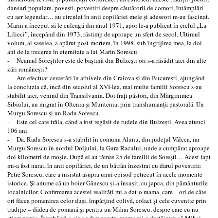
dansuri populare, poveşti, povestiri despre căutătorii de comori, întâmplări
cu aer legendar… au circulat în anii copilăriei mele şi adeseori m-au fascinat.
Marin a început să le culeagă din anul 1971, apoi le-a publicat în ciclul ,,La
Lilieci”, începând din 1973, răstimp de aproape un sfert de secol. Ultimul
volum, al şaselea, a apărut post-mortem, în 1998, sub îngrijirea mea, la doi
ani de la trecerea în eternitate a lui Marin Sorescu.
- Neamul Soreştilor este de baştină din Bulzeşti ori s-a răsădit aici din alte
zări româneşti?
- Am efectuat cercetări în arhivele din Craiova şi din Bucureşti, ajungând
la concluzia că, încă din secolul al XVI-lea, mai multe familii Sorescu s-au
stabilit aici, venind din Transilvania. Doi fraţi păstori, din Mărginimea
Sibiului, au migrat în Oltenia şi Muntenia, prin transhumanţă pastorală. Un
Murgu Sorescu şi un Radu Sorescu…
- Este cel care trăia, când a fost regăsit de rudele din Bulzeşti. Avea atunci
106 ani.
- Da. Radu Sorescu s-a stabilit în comuna Alunu, din judeţul Vâlcea, iar
Murgu Sorescu în nordul Doljului, la Gura Racului, unde a cumpărat aproape
doi kilometri de moşie. După el au rămas 25 de familii de Soreşti… Acest fapt
mi-a fost narat, în anii copilăriei, de un bătrân înzestrat cu darul povestirii:
Petre Sorescu, care a insistat asupra unui episod petrecut în acele momente
istorice. Şi anume că un boier Gănescu şi-a însuşit, cu japca, din pământurile
localnicilor. Confirmarea acestei realităţi mi-a dat-o mama, care – ori de câte
ori făcea pomenirea celor duşi, împărţind colivă, colaci şi cele cuvenite prin
tradiţie – dădea de pomană şi pentru un Mihai Sorescu, despre care eu nu
ştiam nimic. Întrebând-o cine a fost acesta, mama mi-a destăinuit că Mihai