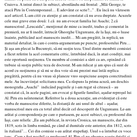
Craiova. A intrat direct în subiect, abordându-mă frontal: ,,Măi George, te
atacă Piru în Contemporanul… E adevărat ce scrie?...” . Eu încă nu văzusem
acel articol. L-am citit cu atenţie şi am constatat că nu avea dreptate. Acuzele
cele mai grave erau două: 1.că nu am evocat familia lui Asachi; 2.că
manuscrisul ,,Leucaida”, menţionat de mine ca inedit, tradus şi comentat în
premieră, nu ar fi inedit, întrucât Gheorghe Ungureanu, de la Iaşi, mi-o luase
înainte, publicând acel manuscris inedit… Mi-am pregătit, în replică, un
material detaliat, în care-i contra-argumentam pe puncte, profesorului Piru…
Şi aşa am plecat la Bucureşti, să-mi susţin teza. Unul dintre membrii comisiei
a făcut referire la acel comentariu critic, întrebând dacă, în atari condiţii, mai
este oportună susţinerea. Un membru al comisiei a sărit ca ars, opinând că
trebuie să susţin public teza de doctorat. M-am ridicat şi am spus că sunt de
acord cu susţinerea şi să mi se dea voie să-mi prezint mai întâi replica
pregătită, pentru că nu vreau să planeze vreo suspiciune asupra corectitudinii
mele. Au încuviinţat solicitarea mea. Ca răspuns la prima acuză, am deschis
monografia ,,Asachi” indicând paginile şi i-am rugat să citească – au
constatat că, în acele pagini, am evocat şi figurile familiei, aşadar reproşul lui
Al. Piru era neîntemeiat. Referitor la a doua acuzaţie, am evidenţiat că este
vorba de manuscrise diferite, la distanţă de ani unul de altul – aşadar,
manuscrisul meu era cu totul altul decât cel descoperit de Ungureanu. Le-am
arătat şi corespondenţa pe care o purtasem, pe acest subiect, cu profesorul din
Iaşi, care reliefa: ,,Eu am publicat, în revista Cronica, un manuscris, dar din
1819, scris în limba română, pe când al dumitale este anterior, din 1812, scris
în italiană”… Cei din comisie s-au arătat stupefiaţi. Unul s-a întrebat cu voce
tare: ,,Cum a fost posibil ca profesorul Al. Piru să nu observe aceste detalii şi