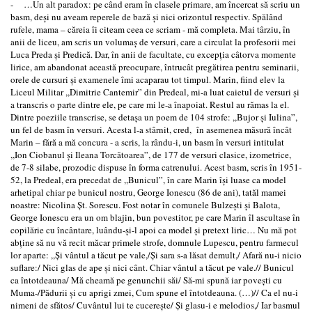
- …Un alt paradox: pe când eram în clasele primare, am încercat să scriu un
basm, deşi nu aveam reperele de bază şi nici orizontul respectiv. Spălând
rufele, mama – căreia îi citeam ceea ce scriam - mă completa. Mai târziu, în
anii de liceu, am scris un volumaş de versuri, care a circulat la profesorii mei
Luca Preda şi Predică. Dar, în anii de facultate, cu excepţia câtorva momente
lirice, am abandonat această preocupare, întrucât pregătirea pentru seminarii,
orele de cursuri şi examenele îmi acaparau tot timpul. Marin, fiind elev la
Liceul Militar ,,Dimitrie Cantemir” din Predeal, mi-a luat caietul de versuri şi
a transcris o parte dintre ele, pe care mi le-a înapoiat. Restul au rămas la el.
Dintre poeziile transcrise, se detaşa un poem de 104 strofe: ,,Bujor şi Iulina”,
un fel de basm în versuri. Acesta l-a stârnit, cred, în asemenea măsură încât
Marin – fără a mă concura - a scris, la rându-i, un basm în versuri intitulat
,,Ion Ciobanul şi Ileana Torcătoarea”, de 177 de versuri clasice, izometrice,
de 7-8 silabe, prozodic dispuse în forma catrenului. Acest basm, scris în 1951-
52, la Predeal, era precedat de ,,Bunicul”, în care Marin îşi luase ca model
arhetipal chiar pe bunicul nostru, George Ionescu (86 de ani), tatăl mamei
noastre: Nicolina Şt. Sorescu. Fost notar în comunele Bulzeşti şi Balota,
George Ionescu era un om blajin, bun povestitor, pe care Marin îl ascultase în
copilărie cu încântare, luându-şi-l apoi ca model şi pretext liric… Nu mă pot
abţine să nu vă recit măcar primele strofe, domnule Lupescu, pentru farmecul
lor aparte: ,,Şi vântul a tăcut pe vale,/Şi sara s-a lăsat demult,/ Afară nu-i nicio
suflare:/ Nici glas de ape şi nici cânt. Chiar vântul a tăcut pe vale.// Bunicul
ca întotdeauna/ Mă cheamă pe genunchii săi/ Să-mi spună iar poveşti cu
Muma-/Pădurii şi cu aprigi zmei, Cum spune el întotdeauna. (…)// Ca el nu-i
nimeni de sfătos/ Cuvântul lui te cucereşte/ Şi glasu-i e melodios,/ Iar basmul