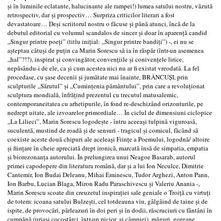
şi în luminile eclatante, halucinante ale rampei!) lumea satului nostru, văzută
retrospectiv, dar şi prospectiv… Surpriza criticilor literari a fost
devastatoare… Deşi scriitorul nostru o făcuse şi până atunci, încă de la
debutul editorial cu volumul scandalos de sincer şi doar în aparenţă candid
,,Singur printre poeţi” (titlu iniţial: ,,Singur printre bandiţi”) -, ei nu se
aşteptau câtuşi de puţin ca Marin Sorescu să ia în răspăr (într-un asemenea
,,hal”?!?), inspirat şi convingător, convenţiile şi conivenţele lirice,
nepăsându-i de ele, ca şi cum acestea nici nu ar fi existat vreodată. La fel
procedase, cu şase decenii şi jumătate mai înainte, BRÂNCUŞI, prin
sculpturile ,,Sărutul” şi ,,Cuminţenia pământului”, prin care a revoluţionat
sculptura mondială, înfrăţind prezentul cu trecutul matusalemic,
contemporaneitatea cu arhetipurile, în fond re-deschizând orizonturile, pe
nedrept uitate, ale izvoarelor primordiale… În ciclul de dimensiuni ciclopice
,,La Lilieci”, Marin Sorescu logodeşte - întru aceeaşi tulpină viguroasă,
suculentă, mustind de roadă şi de sensuri - tragicul şi comicul, făcând să
coexiste aceste două chipuri ale aceleaşi Fiinţe a Poemului, logodnă/ altoire
şi fiinţare în cheie apreciată drept ironică, marcată însă de simpatia, empatia
şi biorezonanţa autorului. În prelungirea unui Neagoe Basarab, autorul
primei capodopere din literatura română, dar şi a lui Ion Neculce, Dimitrie
Cantemir, Ion Budai Deleanu, Mihai Eminescu, Tudor Arghezi, Anton Pann,
Ion Barbu, Lucian Blaga, Miron Radu Paraschivescu şi Valeriu Anania -,
Marin Sorescu scoate din creuzetul inspiraţiei sale geniale o Troiţă cu virtuţi
de totem: icoana satului Bulzeşti, cel totdeauna viu, gâlgâind de taine şi de
ispite, de provocări, pârleazuri în doi peri şi în dodii, răscruciuri cu fântâni în
cumpănă (uriaşi cocostârci, într-un picior, ai câmpiei), măguri, gorgane