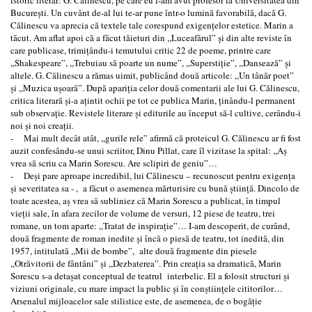
Bucureşti. Un cuvânt de-al lui te-ar pune într-o lumină favorabilă, dacă G.
Călinescu va aprecia că textele tale corespund exigenţelor estetice. Marin a
tăcut. Am aflat apoi că a făcut tăieturi din ,,Luceafărul” şi din alte reviste în
care publicase, trimiţându-i temutului critic 22 de poeme, printre care
,,Shakespeare”, ,,Trebuiau să poarte un nume”, ,,Superstiţie”, ,,Dansează” şi
altele. G. Călinescu a rămas uimit, publicând două articole: ,,Un tânăr poet”
şi ,,Muzica uşoară”. După apariţia celor două comentarii ale lui G. Călinescu,
critica literară şi-a aţintit ochii pe tot ce publica Marin, ţinându-l permanent
sub observaţie. Revistele literare şi editurile au început să-l cultive, cerându-i
noi şi noi creaţii.
- Mai mult decât atât, ,,gurile rele” afirmă că proteicul G. Călinescu ar fi fost
auzit confesându-se unui scriitor, Dinu Pillat, care îl vizitase la spital: ,,Aş
vrea să scriu ca Marin Sorescu. Are sclipiri de geniu”…
- Deşi pare aproape incredibil, lui Călinescu – recunoscut pentru exigenţa
şi severitatea sa - , a făcut o asemenea mărturisire cu bună ştiinţă. Dincolo de
toate acestea, aş vrea să subliniez că Marin Sorescu a publicat, în timpul
vieţii sale, în afara zecilor de volume de versuri, 12 piese de teatru, trei
romane, un tom aparte: ,,Tratat de inspiraţie”… I-am descoperit, de curând,
două fragmente de roman inedite şi încă o piesă de teatru, tot inedită, din
1957, intitulată ,,Mii de bombe”, alte două fragmente din piesele
,,Otrăvitorii de fântâni” şi ,,Dezbaterea”. Prin creaţia sa dramatică, Marin
Sorescu s-a detaşat conceptual de teatrul interbelic. El a folosit structuri şi
viziuni originale, cu mare impact la public şi în conştiinţele cititorilor…
Arsenalul mijloacelor sale stilistice este, de asemenea, de o bogăţie