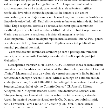
să-l acuze pe nedrept, pe George Sorescu?”… După care am trecut la
susţinerea propriu-zisă a tezei, care beneficia şi de referate ştiinţifice
neoficiale, favorabile trimise de specialişti în domeniu din centre
universitare, personalităţi recunoscute la nivel naţional, a căror autoritate era
dincolo de orice îndoială. Unul dintre aceste referate era trimis de fiul lui Ion
Pillat. După susţinere, comisia s-a retras, a deliberat apoi a comunicat
rezultatul pozitiv: a hotărât acordarea titlului de doctor lui George Sorescu.
Marin, care asistase la susţinere, a insistat să mergem la revista
,,Contemporanul”, unde am depus replica mea la articolul lui Al. Piru, pentru
care alesesem titlul ,,Plăsmuiri critice”. Replica mea a fost publicată în
numărul proxim al revistei.
- Care este cea mai luminoasă amintire pe care o păstraţi din frumosul
municipiu de pe malurile Dunării, care este, din 1968, capitala judeţului
Mehedinţi?
- Descoperirea manuscrisului ,,LEUCAIDA”. Reiterez ideea că manuscrisul
l-am descoperit în arhiva particulară a lui Dumitru Brehui, secretarul Liceului
,,Traian”. Manuscrisul este un volum de versuri cu sonete în limba italiană
dedicate de Gheorghe Asachi Biancăi Milesi, o colegă de-a lui din anii de
studenţie la Roma, în anii 1809-1812. Am adăugat, în recenta ediţie - George
Sorescu, ,,Leucaida lui Alvivo Corintio Dacico” (G. Asachi), Editura
Autograf, 2015, biografia Biancăi Milesi, alte documente, scrisori, care
întregesc imaginea Leucaidei. Este un volum de 46 de sonete, scrise de
Asachi în manieră petrarchistă, traduse de Gh. Dogaru, controlul ştiinţific –
de G. Lăzărescu, Petru Creţia, C.D. Zeletin şi Al. Duţu. Bianca Milesi
descindea din familia Viscontinilor, din care, probabil, se trăgea şi Laura lui