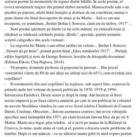
scrisese poeme în momentele de repaus dintre bătălii. În acele poeme, el
evoca momentele tragice din primul război mondial. Manuscrisele sale s-au
pierdut pe parcurs, altele fiind însuşite şi distruse de un consătean, numai o
parte dintre ele fiind descoperite de mine şi de Marin… Iată ce am mai
recuperat, cu semnătura ,,Soldat Ştefan I. Sorescu, când era în război, 1917”…
- Sunt poeme aşternute pe hârtie cu un scris mărunt, cu cerneală roşie şi
trăsături ce trădează celebrele peniţe ,,Redis”, speciale, pentru normele
scrierii caligrafice din acele vremuri…
- La sugestia lui Marin, i-am editat tatălui un volum… Ştefan I. Sorescu:
,,Versuri de pe front”, primul poem fiind ,,Jalea românului 1917”… Prefaţă,
ediţie îngrijită şi note de George Sorescu, însoţite de fotografii-document
(Editura Eikon, Cluj-Napoca, 2014).
- Vă propun, domnule profesor, să poposim în prezent… Din piscul
venerabilei vârste de 89 de ani (deşi nu arătaţi nici de 65!!), cum revedeţi anii
copilăriei?
- Evenimentele din anii copilăriei îşi regăsesc, sub aspect liric, expresia în
primele mele trei volume de poezii publicate în 1970, 1978 şi 1994:
Întoarcerea Euridicei, Desen sonor şi Aripi în timp. Am încercat să fixez
aceste impresii şi pe baza câtorva amintiri, pe care le-am publicat în volumul
de nuvele Neodihna vămilor, în care evoc Jocul ielelor, Căutătorii de Comori,
Datini, Credinţe, Obiceiuri…Într-un asemenea context, îmi revin vibraţiile
specifice unei întâmplări din 1971, pe când locuiam într-un bloc de pe str. 6
Martie. Marin m-a rugat, prin telefon, să o invit pe mama de la Bulzeşti în
Craiova, la mine, unde urma să vină şi el, pentru a discuta unele probleme de
familie. După ce am mâncat – ce ne adusese mama gătit în mod expres pentru