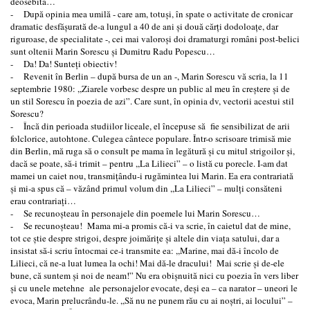
deosebită…
- După opinia mea umilă - care am, totuşi, în spate o activitate de cronicar
dramatic desfăşurată de-a lungul a 40 de ani şi două cărţi dodoloaţe, dar
riguroase, de specialitate -, cei mai valoroşi doi dramaturgi români post-belici
sunt oltenii Marin Sorescu şi Dumitru Radu Popescu…
- Da! Da! Sunteţi obiectiv!
- Revenit în Berlin – după bursa de un an -, Marin Sorescu vă scria, la 11
septembrie 1980: ,,Ziarele vorbesc despre un public al meu în creştere şi de
un stil Sorescu în poezia de azi”. Care sunt, în opinia dv, vectorii acestui stil
Sorescu?
- Încă din perioada studiilor liceale, el începuse să fie sensibilizat de arii
folclorice, autohtone. Culegea cântece populare. Într-o scrisoare trimisă mie
din Berlin, mă ruga să o consult pe mama în legătură şi cu mitul strigoilor şi,
dacă se poate, să-i trimit – pentru ,,La Lilieci” – o listă cu porecle. I-am dat
mamei un caiet nou, transmiţându-i rugămintea lui Marin. Ea era contrariată
şi mi-a spus că – văzând primul volum din ,,La Lilieci” – mulţi consăteni
erau contrariaţi…
- Se recunoşteau în personajele din poemele lui Marin Sorescu…
- Se recunoşteau! Mama mi-a promis că-i va scrie, în caietul dat de mine,
tot ce ştie despre strigoi, despre joimăriţe şi altele din viaţa satului, dar a
insistat să-i scriu întocmai ce-i transmite ea: ,,Marine, mai dă-i încolo de
Lilieci, că ne-a luat lumea la ochi! Mai dă-le dracului! Mai scrie şi de-ele
bune, că suntem şi noi de neam!” Nu era obişnuită nici cu poezia în vers liber
şi cu unele metehne ale personajelor evocate, deşi ea – ca narator – uneori le
evoca, Marin prelucrându-le. ,,Să nu ne punem rău cu ai noştri, ai locului” –