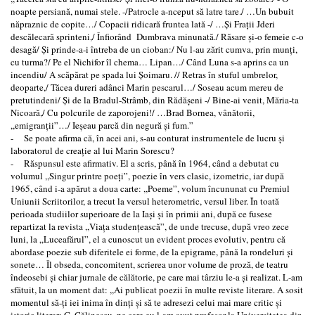
noapte persiană, numai stele. -/Patrocle a-nceput să latre tare./ …Un bubuit
năpraznic de copite…/ Copacii ridicară fruntea lată -/ …Şi Fraţii Jderi
descălecară sprinteni,/ Înfiorând Dumbrava minunată./ Răsare şi-o femeie c-o
desagă/ Şi prinde-a-i întreba de un cioban:/ Nu l-au zărit cumva, prin munţi,
cu turma?/ Pe el Nichifor îl chema… Lipan…/ Când Luna s-a aprins ca un
incendiu/ A scăpărat pe spada lui Şoimaru. // Retras în stuful umbrelor,
deoparte,/ Tăcea dureri adânci Marin pescarul…/ Soseau acum mereu de
pretutindeni/ Şi de la Bradul-Strâmb, din Rădăşeni -/ Bine-ai venit, Măria-ta
Nicoară,/ Cu polcurile de zaporojeni!/ …Brad Bornea, vânătorii,
,,emigranţii”…/ Ieşeau parcă din negură şi fum.”
- Se poate afirma că, în acei ani, s-au conturat instrumentele de lucru şi
laboratorul de creaţie al lui Marin Sorescu?
- Răspunsul este afirmativ. El a scris, până în 1964, când a debutat cu
volumul ,,Singur printre poeţi”, poezie în vers clasic, izometric, iar după
1965, când i-a apărut a doua carte: ,,Poeme”, volum încununat cu Premiul
Uniunii Scriitorilor, a trecut la versul heterometric, versul liber. În toată
perioada studiilor superioare de la Iaşi şi în primii ani, după ce fusese
repartizat la revista ,,Viaţa studenţească”, de unde trecuse, după vreo zece
luni, la „Luceafărul”, el a cunoscut un evident proces evolutiv, pentru că
abordase poezie sub diferitele ei forme, de la epigrame, până la rondeluri şi
sonete… Îl obseda, concomitent, scrierea unor volume de proză, de teatru
îndeosebi şi chiar jurnale de călătorie, pe care mai târziu le-a şi realizat. L-am
sfătuit, la un moment dat: ,,Ai publicat poezii în multe reviste literare. A sosit
momentul să-ţi iei inima în dinţi şi să te adresezi celui mai mare critic şi
istoric literar: G. Călinescu, pe care eu l-am avut profesor la Universitatea din