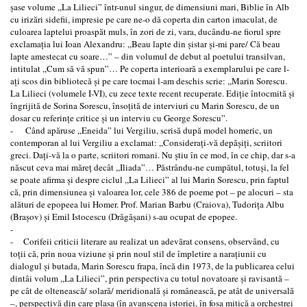
şase volume ,,La Lilieci” într-unul singur, de dimensiuni mari, Biblie în Alb
cu irizări sidefii, impresie pe care ne-o dă coperta din carton imaculat, de
culoarea laptelui proaspăt muls, în zori de zi, vara, ducându-ne fiorul spre
exclamaţia lui Ioan Alexandru: ,,Beau lapte din şistar şi-mi pare/ Că beau
lapte amestecat cu soare…” – din volumul de debut al poetului transilvan,
intitulat ,,Cum să vă spun”… Pe coperta interioară a exemplarului pe care l-
aţi scos din bibliotecă şi pe care tocmai l-am deschis scrie: ,,Marin Sorescu.
La Lilieci (volumele I-VI), cu zece texte recent recuperate. Ediţie întocmită şi
îngrijită de Sorina Sorescu, însoţită de interviuri cu Marin Sorescu, de un
dosar cu referinţe critice şi un interviu cu George Sorescu”.
- Când apăruse ,,Eneida” lui Vergiliu, scrisă după model homeric, un
contemporan al lui Vergiliu a exclamat: ,,Consideraţi-vă depăşiţi, scriitori
greci. Daţi-vă la o parte, scriitori romani. Nu ştiu în ce mod, în ce chip, dar s-a
născut ceva mai măreţ decât ,,Iliada”… Păstrându-ne cumpătul, totuşi, la fel
se poate afirma şi despre ciclul ,,La Lilieci” al lui Marin Sorescu, prin faptul
că, prin dimensiunea şi valoarea lor, cele 386 de poeme pot – pe alocuri – sta
alături de epopeea lui Homer. Prof. Marian Barbu (Craiova), Tudoriţa Albu
(Braşov) şi Emil Istocescu (Drăgăşani) s-au ocupat de epopee.
-
- Corifeii criticii literare au realizat un adevărat consens, observând, cu
toţii că, prin noua viziune şi prin noul stil de împletire a naraţiunii cu
dialogul şi butada, Marin Sorescu frapa, încă din 1973, de la publicarea celui
dintâi volum ,,La Lilieci”, prin perspectiva cu totul novatoare şi ravisantă –
pe cât de oltenească/ solară/ meridională şi românească, pe atât de universală
–, perspectivă din care plasa (în avanscena istoriei, în fosa mitică a orchestrei