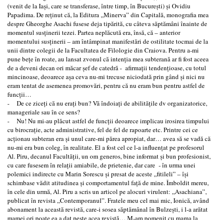
(venit de la Iaşi, care se transferase, între timp, în Bucureşti) şi Ovidiu
Papadima. De reţinut că, la Editura ,,Minerva” din Capitală, monografia mea
despre Gheorghe Asachi fusese deja tipărită, cu câteva săptămâni înainte de
momentul susţinerii tezei. Partea neplăcută era, însă, că – anterior
momentului susţinerii – am întâmpinat manifestări de ostilitate tocmai de la
unii dintre colegii de la Facultatea de Filologie din Craiova. Pentru a-mi
pune beţe în roate, au lansat zvonul că intenţia mea subterană ar fi fost aceea
de a deveni decan ori măcar şef de catedră - afirmaţii tendenţioase, cu totul
mincinoase, deoarece aşa ceva nu-mi trecuse niciodată prin gând şi nici nu
eram tentat de asemenea promovări, pentru că nu eram bun pentru astfel de
funcţii…
- De ce ziceţi că nu eraţi bun? Vă îndoiaţi de abilităţile dv organizatorice,
manageriale sau în ce sens?
- Nu! Nu mi-au plăcut astfel de funcţii deoarece implicau irosirea timpului
cu birocraţie, acte administrative, fel de fel de rapoarte etc. Printre cei ce
acţionau subteran era şi unul care-mi părea apropiat, dar… avea să se vadă că
nu-mi era bun coleg, în realitate. El a fost cel ce l-a influenţat pe profesorul
Al. Piru, decanul Facultăţii, un om generos, bine informat şi bun profesionist,
cu care fusesem în relaţii amiabile, de prietenie, dar care - în urma unei
polemici indirecte cu Marin Sorescu şi presat de aceste ,,fitileli” – îşi
schimbase vădit atitudinea şi comportamentul faţă de mine. Îmboldit mereu,
în cele din urmă, Al. Piru a scris un articol pe alocuri virulent: ,,Asachiana”,
publicat în revista ,,Contemporanul”. Fratele meu cel mai mic, Ionică, având
abonament la această revistă, care-i sosea săptămânal în Bulzeşti, i l-a arătat
mamei ori poate ea a dat peste acea revistă… M-am pomenit cu mama la