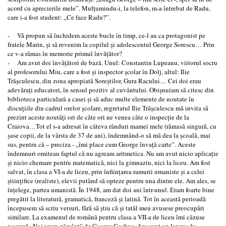
acord cu aprecierile mele”. Mulţumindu-i, la telefon, m-a întrebat de Radu,
care i-a fost student: ,,Ce face Radu?”.
- Vă propun să închidem aceste bucle în timp, ce-l au ca protagonist pe
fratele Marin, şi să revenim la copilul şi adolescentul George Sorescu… Prin
ce v-a rămas în memorie primul învăţător?
- Am avut doi învăţători de bază. Unul: Constantin Lupeanu, viitorul socru
al profesorului Miu, care a fost şi inspector şcolar în Dolj, altul: Ilie
Trăşculescu, din zona apropiată Soreştilor, Gura Racului… Cei doi erau
adevăraţi educatori, în sensul pozitiv al cuvântului. Obişnuiam să citesc din
biblioteca particulară a casei şi să aduc multe elemente de noutate în
discuţiile din cadrul orelor şcolare, regretatul Ilie Trăşculescu mă invita să
prezint aceste noutăţi ori de câte ori ne venea câte o inspecţie de la
Craiova…Tot el s-a adresat în câteva rânduri mamei mele (rămasă singură, cu
şase copii, de la vârsta de 37 de ani), îndemnând-o să mă dea la şcoală, mai
sus, pentru că – preciza - ,,îmi place cum George învaţă carte”. Aceste
îndemnuri omiteau faptul că nu agream aritmetica. Nu am avut nicio aplicaţie
şi nicio chemare pentru matematică, nici la gimnaziu, nici la liceu. Am fost
salvat, în clasa a VI-a de liceu, prin înfiinţarea ramurii umaniste şi a celei
ştiinţifice (realiste), elevii putând să opteze pentru una dintre ele. Am ales, se
înţelege, partea umanistă. În 1948, am dat doi ani într-unul. Eram foarte bine
pregătit la literatură, gramatică, franceză şi latină. Tot în această perioadă
începusem să scriu versuri, fără să ştiu că şi tatăl meu avusese preocupări
similare. La examenul de română pentru clasa a VII-a de liceu îmi căzuse
poemul ,,Noi vrem pământ” de George Coşbuc. Am avut un lapsus de