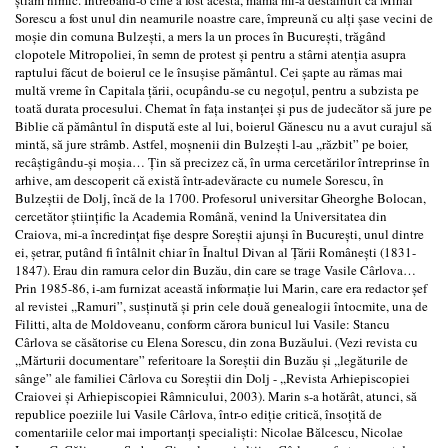
Sorescu a fost unul din neamurile noastre care, împreună cu alţi şase vecini de
moşie din comuna Bulzeşti, a mers la un proces în Bucureşti, trăgând
clopotele Mitropoliei, în semn de protest şi pentru a stârni atenţia asupra
raptului făcut de boierul ce le însuşise pământul. Cei şapte au rămas mai
multă vreme în Capitala ţării, ocupându-se cu negoţul, pentru a subzista pe
toată durata procesului. Chemat în faţa instanţei şi pus de judecător să jure pe
Biblie că pământul în dispută este al lui, boierul Gănescu nu a avut curajul să
mintă, să jure strâmb. Astfel, moşnenii din Bulzeşti l-au ,,răzbit” pe boier,
recâştigându-şi moşia… Ţin să precizez că, în urma cercetărilor întreprinse în
arhive, am descoperit că există într-adevăracte cu numele Sorescu, în
Bulzeştii de Dolj, încă de la 1700. Profesorul universitar Gheorghe Bolocan,
cercetător ştiinţific la Academia Română, venind la Universitatea din
Craiova, mi-a încredinţat fişe despre Soreştii ajunşi în Bucureşti, unul dintre
ei, şetrar, putând fi întâlnit chiar în Înaltul Divan al Ţării Româneşti (1831-
1847). Erau din ramura celor din Buzău, din care se trage Vasile Cârlova…
Prin 1985-86, i-am furnizat această informaţie lui Marin, care era redactor şef
al revistei ,,Ramuri”, susţinută şi prin cele două genealogii întocmite, una de
Filitti, alta de Moldoveanu, conform cărora bunicul lui Vasile: Stancu
Cârlova se căsătorise cu Elena Sorescu, din zona Buzăului. (Vezi revista cu
,,Mărturii documentare” referitoare la Soreştii din Buzău şi ,,legăturile de
sânge” ale familiei Cârlova cu Soreştii din Dolj - ,,Revista Arhiepiscopiei
Craiovei şi Arhiepiscopiei Râmnicului, 2003). Marin s-a hotărât, atunci, să
republice poeziile lui Vasile Cârlova, într-o ediţie critică, însoţită de
comentariile celor mai importanţi specialişti: Nicolae Bălcescu, Nicolae