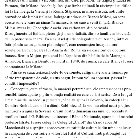
Petrarca, din Milano. Asachi îşi însuşise limba italiană în răstimpul studiilor
lui la Lemberg, la Viena şi la Roma. Stăpânea, în mare măsură, noţiunile
prozodice ale limbii italiene. Îndrăgostindu-se de Bianca Milesi, i-a scris
aceste sonete, care au rămas în manuscris, cu care a venit în ţară. Bianca
Milesi, muza lui Gheorghe Asachi, era carbonară, din perioada
Risorgimentului italian, pictoriţă şi memorialistă, dintr-o familie aristocrată,
de un patriotism aparte. Ea a avut relaţii de colegialitate cu Asachi, între ei
înfiripându-se un ,,amour platonique”, cum recunoştea însuşi autorul
sonetelor. După plecarea lui Asachi din Roma, ea s-a căsătorit cu doctorul
francez Benito Mojon, prietenul lui Napoleon din bătălia de la Marengo.
Amândoi, Bianca şi Benito, au murit în 1849, de ciumă, cu care Bianca fusese
contaminată la Milano.
- Prin ce se caracterizează cele 46 de sonete, caligrafiate foarte frumos pe
hârtie transparentă de calc, cu tuş negru, într-un volum copertat, păstrat în
condiţii impecabile?
- Concepute, cum afirmam, în manieră petrarchistă, ele impresionează prin
sensibilitatea aparte şi prin vibraţia realistă cu care au fost scrise. De-a lungul
a mai bine de un secol şi jumătate, până au ajuns la Severin, în colecţia lui
Dumitru Brehui, care ni l-a dăruit Subliniez că, la vremea când acest preţios
manuscris a ajuns la Severin, oraşul nostru dunărean era unul cu accentuat
profil cultural. I.G. Bibicescu, directorul Băncii Naţionale, apropiat al marelui
profesor Istrate, fusese coleg, la Colegiul ,,Carol” din Craiova, cu Al.
Macedonski şi a sprijinit consecvent autorităţile culturale din urbe, inclusiv
în campania de construire a viitorului Palat al Culturii, sub patronajul lui