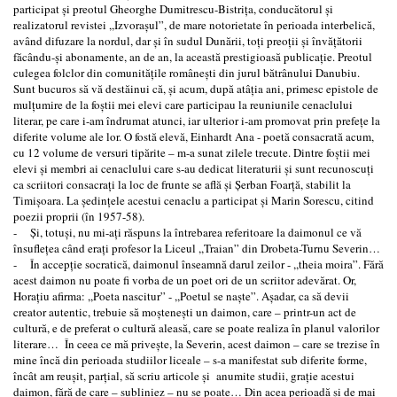
participat şi preotul Gheorghe Dumitrescu-Bistriţa, conducătorul şi
realizatorul revistei ,,Izvoraşul”, de mare notorietate în perioada interbelică,
având difuzare la nordul, dar şi în sudul Dunării, toţi preoţii şi învăţătorii
făcându-şi abonamente, an de an, la această prestigioasă publicaţie. Preotul
culegea folclor din comunităţile româneşti din jurul bătrânului Danubiu.
Sunt bucuros să vă destăinui că, şi acum, după atâţia ani, primesc epistole de
mulţumire de la foştii mei elevi care participau la reuniunile cenaclului
literar, pe care i-am îndrumat atunci, iar ulterior i-am promovat prin prefeţe la
diferite volume ale lor. O fostă elevă, Einhardt Ana - poetă consacrată acum,
cu 12 volume de versuri tipărite – m-a sunat zilele trecute. Dintre foştii mei
elevi şi membri ai cenaclului care s-au dedicat literaturii şi sunt recunoscuţi
ca scriitori consacraţi la loc de frunte se află şi Şerban Foarţă, stabilit la
Timişoara. La şedinţele acestui cenaclu a participat şi Marin Sorescu, citind
poezii proprii (în 1957-58).
- Şi, totuşi, nu mi-aţi răspuns la întrebarea referitoare la daimonul ce vă
însufleţea când eraţi profesor la Liceul ,,Traian” din Drobeta-Turnu Severin…
- În accepţie socratică, daimonul înseamnă darul zeilor - ,,theia moira”. Fără
acest daimon nu poate fi vorba de un poet ori de un scriitor adevărat. Or,
Horaţiu afirma: ,,Poeta nascitur” - ,,Poetul se naşte”. Aşadar, ca să devii
creator autentic, trebuie să moşteneşti un daimon, care – printr-un act de
cultură, e de preferat o cultură aleasă, care se poate realiza în planul valorilor
literare… În ceea ce mă priveşte, la Severin, acest daimon – care se trezise în
mine încă din perioada studiilor liceale – s-a manifestat sub diferite forme,
încât am reuşit, parţial, să scriu articole şi anumite studii, graţie acestui
daimon, fără de care – subliniez – nu se poate… Din acea perioadă şi de mai