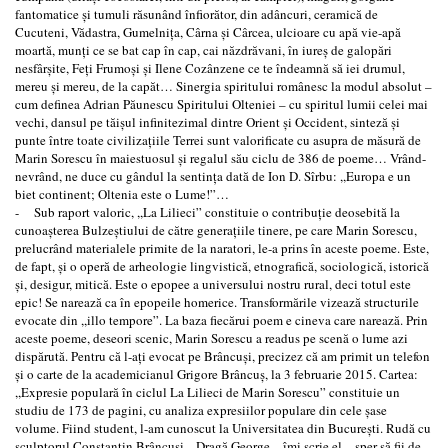
fantomatice şi tumuli răsunând înfiorător, din adâncuri, ceramică de
Cucuteni, Vădastra, Gumelniţa, Cârna şi Cârcea, ulcioare cu apă vie-apă
moartă, munţi ce se bat cap în cap, cai năzdrăvani, în iureş de galopări
nesfârşite, Feţi Frumoşi şi Ilene Cozânzene ce te îndeamnă să iei drumul,
mereu şi mereu, de la capăt… Sinergia spiritului românesc la modul absolut –
cum definea Adrian Păunescu Spiritului Olteniei – cu spiritul lumii celei mai
vechi, dansul pe tăişul infinitezimal dintre Orient şi Occident, sinteză şi
punte între toate civilizaţiile Terrei sunt valorificate cu asupra de măsură de
Marin Sorescu în maiestuosul şi regalul său ciclu de 386 de poeme… Vrând-
nevrând, ne duce cu gândul la sentinţa dată de Ion D. Sîrbu: ,,Europa e un
biet continent; Oltenia este o Lume!”…
- Sub raport valoric, ,,La Lilieci” constituie o contribuţie deosebită la
cunoaşterea Bulzeştiului de către generaţiile tinere, pe care Marin Sorescu,
prelucrând materialele primite de la naratori, le-a prins în aceste poeme. Este,
de fapt, şi o operă de arheologie lingvistică, etnografică, sociologică, istorică
şi, desigur, mitică. Este o epopee a universului nostru rural, deci totul este
epic! Se narează ca în epopeile homerice. Transformările vizează structurile
evocate din ,,illo tempore”. La baza fiecărui poem e cineva care narează. Prin
aceste poeme, deseori scenic, Marin Sorescu a readus pe scenă o lume azi
dispărută. Pentru că l-aţi evocat pe Brâncuşi, precizez că am primit un telefon
şi o carte de la academicianul Grigore Brâncuş, la 3 februarie 2015. Cartea:
,,Expresie populară în ciclul La Lilieci de Marin Sorescu” constituie un
studiu de 173 de pagini, cu analiza expresiilor populare din cele şase
volume. Fiind student, l-am cunoscut la Universitatea din Bucureşti. Rudă cu
sculptorul Constantin Brâncuşi. ,,Dragă George – îmi scrie el -, sper să fii de