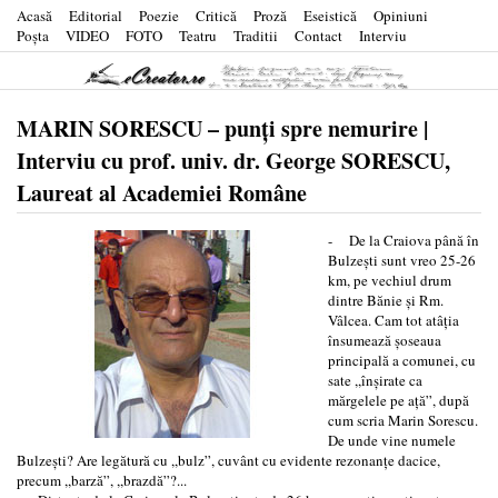
Acasă
Editorial
Poezie
Critică
Proză
Eseistică
Opiniuni
Poşta
VIDEO
FOTO
Teatru
Traditii
Contact
Interviu
MARIN SORESCU – punţi spre nemurire |
Interviu cu prof. univ. dr. George SORESCU,
Laureat al Academiei Române
- De la Craiova până în
Bulzeşti sunt vreo 25-26
km, pe vechiul drum
dintre Bănie şi Rm.
Vâlcea. Cam tot atâţia
însumează şoseaua
principală a comunei, cu
sate ,,înşirate ca
mărgelele pe aţă”, după
cum scria Marin Sorescu.
De unde vine numele
Bulzeşti? Are legătură cu ,,bulz”, cuvânt cu evidente rezonanţe dacice,
precum ,,barză”, ,,brazdă”?...