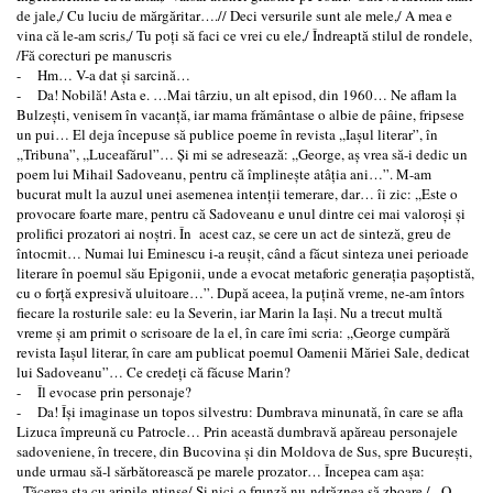
de jale,/ Cu luciu de mărgăritar….// Deci versurile sunt ale mele,/ A mea e
vina că le-am scris,/ Tu poţi să faci ce vrei cu ele,/ Îndreaptă stilul de rondele,
/Fă corecturi pe manuscris
- Hm… V-a dat şi sarcină…
- Da! Nobilă! Asta e. …Mai târziu, un alt episod, din 1960… Ne aflam la
Bulzeşti, venisem în vacanţă, iar mama frământase o albie de pâine, fripsese
un pui… El deja începuse să publice poeme în revista ,,Iaşul literar”, în
,,Tribuna”, ,,Luceafărul”… Şi mi se adresează: ,,George, aş vrea să-i dedic un
poem lui Mihail Sadoveanu, pentru că împlineşte atâţia ani…”. M-am
bucurat mult la auzul unei asemenea intenţii temerare, dar… îi zic: ,,Este o
provocare foarte mare, pentru că Sadoveanu e unul dintre cei mai valoroşi şi
prolifici prozatori ai noştri. În acest caz, se cere un act de sinteză, greu de
întocmit… Numai lui Eminescu i-a reuşit, când a făcut sinteza unei perioade
literare în poemul său Epigonii, unde a evocat metaforic generaţia paşoptistă,
cu o forţă expresivă uluitoare…”. După aceea, la puţină vreme, ne-am întors
fiecare la rosturile sale: eu la Severin, iar Marin la Iaşi. Nu a trecut multă
vreme şi am primit o scrisoare de la el, în care îmi scria: ,,George cumpără
revista Iaşul literar, în care am publicat poemul Oamenii Măriei Sale, dedicat
lui Sadoveanu”… Ce credeţi că făcuse Marin?
- Îl evocase prin personaje?
- Da! Îşi imaginase un topos silvestru: Dumbrava minunată, în care se afla
Lizuca împreună cu Patrocle… Prin această dumbravă apăreau personajele
sadoveniene, în trecere, din Bucovina şi din Moldova de Sus, spre Bucureşti,
unde urmau să-l sărbătorească pe marele prozator… Începea cam aşa:
,,Tăcerea sta cu aripile-ntinse/ Şi nici-o frunză nu-ndrăznea să zboare./ - O