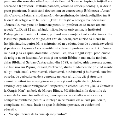
persoane din zone de cultură apropiate familiei Sorescu. Aspiraţia iniţială era
aceea de a fi profesor. Printr-un paradox, voiam să urmez şi teologia, să devin
preot practicant. În anii când frecventam cu consecvenţă Biblioteca ,,Aman”
din Craiova, căutam şi studiam cărţi de creştinism, de istoria religiilor, încât
la orele de religie – de la Liceul ,,Fraţii Buzeşti” – colegii mă îndemnau:
,,Sorescule, mai pune-i o întrebare preotului-profesor, ca să treacă ora mai
repede!”…După 12 ani, aflându-mă, ca lector universitar, la Institutul
Pedagogic de 3 ani din Craiova, portarul m-a anunţat că mă caută cineva. Era
fostul meu profesor de religie, din anii de licean, care auzise că lucrez în
învăţământul superior. Mi-a mărturisit că m-a căutat doar de bucuria revederii
şi pentru a-mi spune că s-a reprofilat şi a devenit profesor de muzică… Vreau
să insist şi să vă spun, domnule Lupescu, că, de-a lungul vieţii, problemele
de religie m-au fascinat. Am citit şi am recitit Biblia în mai multe rânduri,
chiar Biblia lui Şerban Cantacuzino din 1688, scrierile, arhicunoscute acum,
ale lui Giovani Papini, Renard, Nietzsche, studii fundamentale privind marile
religii: iudaismul, creştinismul, islamismul, hinduismul şi budismul. Am fost
obsedat de curiozitatea de a cunoaşte geneza religiilor, cât şi structura
anumitor mituri în care-şi găsesc expresia şi sunt explicate în ,,Istoria
credinţelor şi ideilor religioase”, respectiv, în celebrul studiu ,,De la Zamolxis
la Gengis-Han”, ambele de Mircea Eliade. Mă frământă şi în deceniile de
acum, de la cumpăna mileniilor, preocuparea de a studia aceste vaste şi
complexe probleme, pentru a înţelege în ce măsură ele au fost prelucrate,
complicate, stilizate, încât ne apar în diferite ipostaze, cu evident rol
educativ.
- Vocaţia literară de la cine aţi moştenit-o?