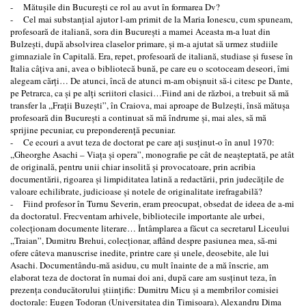
- Mătuşile din Bucureşti ce rol au avut în formarea Dv?
- Cel mai substanţial ajutor l-am primit de la Maria Ionescu, cum spuneam,
profesoară de italiană, sora din Bucureşti a mamei Aceasta m-a luat din
Bulzeşti, după absolvirea claselor primare, şi m-a ajutat să urmez studiile
gimnaziale în Capitală. Era, repet, profesoară de italiană, studiase şi fusese în
Italia câţiva ani, avea o bibliotecă bună, pe care eu o scotoceam deseori, îmi
alegeam cărţi… De atunci, încă de atunci m-am obişnuit să-i citesc pe Dante,
pe Petrarca, ca şi pe alţi scriitori clasici…Fiind ani de război, a trebuit să mă
transfer la ,,Fraţii Buzeşti”, în Craiova, mai aproape de Bulzeşti, însă mătuşa
profesoară din Bucureşti a continuat să mă îndrume şi, mai ales, să mă
sprijine pecuniar, cu preponderenţă pecuniar.
- Ce ecouri a avut teza de doctorat pe care aţi susţinut-o în anul 1970:
,,Gheorghe Asachi – Viaţa şi opera”, monografie pe cât de neaşteptată, pe atât
de originală, pentru unii chiar insolită şi provocatoare, prin acribia
documentării, rigoarea şi limpiditatea latină a redactării, prin judecăţile de
valoare echilibrate, judicioase şi notele de originalitate irefragabilă?
- Fiind profesor în Turnu Severin, eram preocupat, obsedat de ideea de a-mi
da doctoratul. Frecventam arhivele, bibliotecile importante ale urbei,
colecţionam documente literare… Întâmplarea a făcut ca secretarul Liceului
,,Traian”, Dumitru Brehui, colecţionar, aflând despre pasiunea mea, să-mi
ofere câteva manuscrise inedite, printre care şi unele, deosebite, ale lui
Asachi. Documentându-mă asiduu, cu mult înainte de a mă înscrie, am
elaborat teza de doctorat în numai doi ani, după care am susţinut teza, în
prezenţa conducătorului ştiinţific: Dumitru Micu şi a membrilor comisiei
doctorale: Eugen Todoran (Universitatea din Timişoara), Alexandru Dima