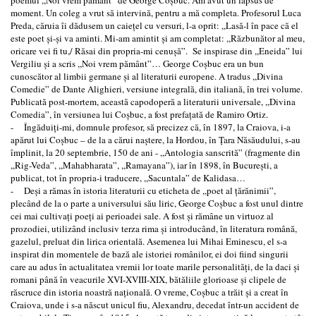
moment. Un coleg a vrut să intervină, pentru a mă completa. Profesorul Luca
Preda, căruia îi dădusem un caieţel cu versuri, l-a oprit: ,,Lasă-l în pace că el
este poet şi-şi va aminti. Mi-am amintit şi am completat: ,,Răzbunător al meu,
oricare vei fi tu,/ Răsai din propria-mi cenuşă”. Se inspirase din ,,Eneida” lui
Vergiliu şi a scris ,,Noi vrem pământ”… George Coşbuc era un bun
cunoscător al limbii germane şi al literaturii europene. A tradus ,,Divina
Comedie” de Dante Alighieri, versiune integrală, din italiană, în trei volume.
Publicată post-mortem, această capodoperă a literaturii universale, ,,Divina
Comedia”, în versiunea lui Coşbuc, a fost prefaţată de Ramiro Ortiz.
- Îngăduiţi-mi, domnule profesor, să precizez că, în 1897, la Craiova, i-a
apărut lui Coşbuc – de la a cărui naştere, la Hordou, în Ţara Năsăudului, s-au
împlinit, la 20 septembrie, 150 de ani - ,,Antologia sanscrită” (fragmente din
,,Rig-Veda”, ,,Mahabharata”, ,,Ramayana”), iar în 1898, în Bucureşti, a
publicat, tot în propria-i traducere, ,,Sacuntala” de Kalidasa…
- Deşi a rămas în istoria literaturii cu eticheta de ,,poet al ţărănimii”,
plecând de la o parte a universului său liric, George Coşbuc a fost unul dintre
cei mai cultivaţi poeţi ai perioadei sale. A fost şi rămâne un virtuoz al
prozodiei, utilizând inclusiv terza rima şi introducând, în literatura română,
gazelul, preluat din lirica orientală. Asemenea lui Mihai Eminescu, el s-a
inspirat din momentele de bază ale istoriei românilor, ei doi fiind singurii
care au adus în actualitatea vremii lor toate marile personalităţi, de la daci şi
romani până în veacurile XVI-XVIII-XIX, bătăliile glorioase şi clipele de
răscruce din istoria noastră naţională. O vreme, Coşbuc a trăit şi a creat în
Craiova, unde i s-a născut unicul fiu, Alexandru, decedat într-un accident de