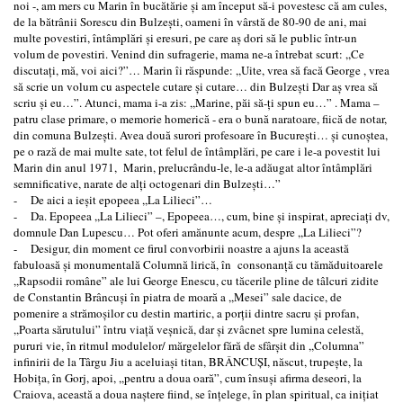
noi -, am mers cu Marin în bucătărie şi am început să-i povestesc că am cules,
de la bătrânii Sorescu din Bulzeşti, oameni în vârstă de 80-90 de ani, mai
multe povestiri, întâmplări şi eresuri, pe care aş dori să le public într-un
volum de povestiri. Venind din sufragerie, mama ne-a întrebat scurt: ,,Ce
discutaţi, mă, voi aici?”… Marin îi răspunde: ,,Uite, vrea să facă George , vrea
să scrie un volum cu aspectele cutare şi cutare… din Bulzeşti Dar aş vrea să
scriu şi eu…”. Atunci, mama i-a zis: ,,Marine, păi să-ţi spun eu…” . Mama –
patru clase primare, o memorie homerică - era o bună naratoare, fiică de notar,
din comuna Bulzeşti. Avea două surori profesoare în Bucureşti… şi cunoştea,
pe o rază de mai multe sate, tot felul de întâmplări, pe care i le-a povestit lui
Marin din anul 1971, Marin, prelucrându-le, le-a adăugat altor întâmplări
semnificative, narate de alţi octogenari din Bulzeşti…”
- De aici a ieşit epopeea ,,La Lilieci”…
- Da. Epopeea ,,La Lilieci” –, Epopeea…, cum, bine şi inspirat, apreciaţi dv,
domnule Dan Lupescu… Pot oferi amănunte acum, despre ,,La Lilieci”?
- Desigur, din moment ce firul convorbirii noastre a ajuns la această
fabuloasă şi monumentală Columnă lirică, în consonanţă cu tămăduitoarele
,,Rapsodii române” ale lui George Enescu, cu tăcerile pline de tâlcuri zidite
de Constantin Brâncuşi în piatra de moară a ,,Mesei” sale dacice, de
pomenire a strămoşilor cu destin martiric, a porţii dintre sacru şi profan,
,,Poarta sărutului” întru viaţă veşnică, dar şi zvâcnet spre lumina celestă,
pururi vie, în ritmul modulelor/ mărgelelor fără de sfârşit din ,,Columna”
infinirii de la Târgu Jiu a aceluiaşi titan, BRÂNCUŞI, născut, trupeşte, la
Hobiţa, în Gorj, apoi, ,,pentru a doua oară”, cum însuşi afirma deseori, la
Craiova, această a doua naştere fiind, se înţelege, în plan spiritual, ca iniţiat