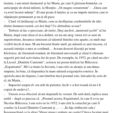
înainte, i-am intuit daimonul şi lui Marin, pe care îl găsisem formulat, cu
anticipaţie de două milenii, la Horaţiu: ,,Os magno sonatorum” - ,,Gura care
va rosti lucruri măreţe”. El mai poate fi înţeles şi ca un impuls interior, care te
stăpâneşte permanent şi nu-ţi dă pace.
- Când vă întâlneaţi cu Marin, cum se desfăşurau confruntările de idei
dintre dumneavoastră, cei doi fraţi? Ce altitudine aveau?
- Trebuie să fac o precizare, ab initio. Deşi am fost ,,mentorul şcolit” al lui
Marin, după cum chiar el m-a definit, eu nu-mi arog vreun rol cu aere de
superioritate, deoarece intuisem că talentul fratelui este aparte, cu mult mai
vizibil decât al meu. M-am bucurat foarte mult, pe măsură ce anii treceau, că
această intuiţie a mea se confirmă… Aveam deseori discuţii pe teme
folclorice, de literatură română, de literatură universală şi chiar îi ofeream
sugestii privind activitatea lui de poet. De exemplu, în 1952, pe când era elev
la Liceul ,,Dimitrie Cantemir”, scrisese un poem dedicat lui Bălcescu:
,,Expatriatul”. Mi l-a trimis la Severin, l-am citit cu atenţie şi am rămas
surprins, în bine, că răspundea în mare măsură exigenţelor estetice. În
epistola mea de răspuns, l-am întrebat dacă poemul este, într-adevăr, scris de
el, de Marin…
- Impactul asupra dv era atât de puternic încât v-a fost teamă să nu-l fi
copiat de undeva?...
- Uneori avea obiceiul să-mi răspundă în versuri. De astă-dată, replica suna
astfel – după ce preciza că ,,Poemul acesta, Expatriatul, în care îl evoc pe
Nicolae Bălcescu, l-am scris eu în 1952, l-am citit la cenaclul pe care îl
conduc la Liceul Dimitrie Cantemir şi … - : ,,În faţa strălucirii sale,/
Îngenunchind ca la altar,/ Vărsai atunci grabnic pe coale/ Câteva lacrimi mari