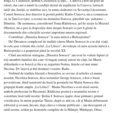
Iorga, G. Călinescu, Şerban Cioculescu şi alţii… Cârlova a fost un poet de
talent, dar care a murit în condiţii destul de neplăcute la Craiova, întrucât
tatăl său, Ioniţă, se stabilise aici, în urma căsătoriei cu Sevastiţa Lăcusteanu.
Cornel Sorescu, fost director la postul public Radio Craiova, mi-a comunicat
că, în Ţara Loviştei, a existat un demnitar Sorescu, pârcălab sau paharnic –
Dimitrie. De asemenea, cercetătorul Toma Rădulescu, şef de secţie la Muzeul
Olteniei, mi-a pus la dispoziţie date despre Soreştii ce pot fi găsiţi în
documentele din colecţiile acestui important muzeu regional.
- Contribuie ,,Dinastia Sorescu” la aura mitică a Bulzeştiului?
- Da! Deoarece complexul de tradiţii cărora Marin Sorescu le-a re-dat viaţă,
în cele şase volume din ciclul ,,La Lilieci”, dovedeşte că aura aceasta mitică a
Bulzeştiului s-a perpetuat până în secolul XX.
- Când am utilizat sintagma ,,Dinastia Sorescu” am avut în vedere faptul că
toţi membrii familiei din care vă trageţi sunteţi autori de cărţi, lui Marin
alăturându-i-se Ionică şi fiica sa, regretata Sorina, fratele cel mai mare:
Nicolae, Dv înşivă şi fiul domniei voastre: Radu…
- Vorbind de tradiţia literară a Soreştilor, se cuvine să reliefez că mama
noastră, Nicolina Sorescu, fiica notarului George Ionescu, a fost o bună
povestitoare, fiind naratorul de bază în poemele lui Marin Sorescu din
grupajul foarte amplu ,,La Lilieci”. Mama Nicolina a avut două surori,
ambele profesoare în Bucureşti. Rădăcina poetică a neamului nostru o
constituie însă tatăl nostru: Ştefan I. Sorescu (şapte clase primare), primul
versificator, în metru popular. Târziu, după ce atât eu, cât şi Marin debutasem
editorial şi aveam, fiecare, deja câteva volume publicate -, am descoperit că
tatăl nostru, soldat pe fronturile cumplite de la Mărăşti, Mărăşeşti, Oituz,