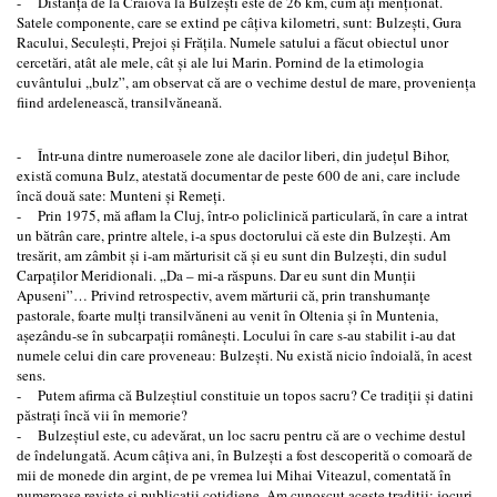
- Distanţa de la Craiova la Bulzeşti este de 26 km, cum aţi menţionat.
Satele componente, care se extind pe câţiva kilometri, sunt: Bulzeşti, Gura
Racului, Seculeşti, Prejoi şi Frăţila. Numele satului a făcut obiectul unor
cercetări, atât ale mele, cât şi ale lui Marin. Pornind de la etimologia
cuvântului ,,bulz”, am observat că are o vechime destul de mare, provenienţa
fiind ardelenească, transilvăneană.
- Într-una dintre numeroasele zone ale dacilor liberi, din judeţul Bihor,
există comuna Bulz, atestată documentar de peste 600 de ani, care include
încă două sate: Munteni şi Remeţi.
- Prin 1975, mă aflam la Cluj, într-o policlinică particulară, în care a intrat
un bătrân care, printre altele, i-a spus doctorului că este din Bulzeşti. Am
tresărit, am zâmbit şi i-am mărturisit că şi eu sunt din Bulzeşti, din sudul
Carpaţilor Meridionali. „Da – mi-a răspuns. Dar eu sunt din Munţii
Apuseni”… Privind retrospectiv, avem mărturii că, prin transhumanţe
pastorale, foarte mulţi transilvăneni au venit în Oltenia şi în Muntenia,
aşezându-se în subcarpaţii româneşti. Locului în care s-au stabilit i-au dat
numele celui din care proveneau: Bulzeşti. Nu există nicio îndoială, în acest
sens.
- Putem afirma că Bulzeştiul constituie un topos sacru? Ce tradiţii şi datini
păstraţi încă vii în memorie?
- Bulzeştiul este, cu adevărat, un loc sacru pentru că are o vechime destul
de îndelungată. Acum câţiva ani, în Bulzeşti a fost descoperită o comoară de
mii de monede din argint, de pe vremea lui Mihai Viteazul, comentată în
numeroase reviste şi publicaţii cotidiene. Am cunoscut aceste tradiţii: jocuri,