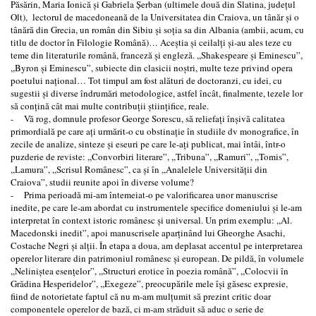
Păsărin, Maria Ionică şi Gabriela Şerban (ultimele două din Slatina, judeţul
Olt), lectorul de macedoneană de la Universitatea din Craiova, un tânăr şi o
tânără din Grecia, un român din Sibiu şi soţia sa din Albania (ambii, acum, cu
titlu de doctor în Filologie Română)… Aceştia şi ceilalţi şi-au ales teze cu
teme din literaturile română, franceză şi engleză. ,,Shakespeare şi Eminescu”,
,,Byron şi Eminescu”, subiecte din clasicii noştri, multe teze privind opera
poetului naţional… Tot timpul am fost alături de doctoranzi, cu idei, cu
sugestii şi diverse îndrumări metodologice, astfel încât, finalmente, tezele lor
să conţină cât mai multe contribuţii ştiinţifice, reale.
- Vă rog, domnule profesor George Sorescu, să reliefaţi înşivă calitatea
primordială pe care aţi urmărit-o cu obstinaţie în studiile dv monografice, în
zecile de analize, sinteze şi eseuri pe care le-aţi publicat, mai întâi, într-o
puzderie de reviste: ,,Convorbiri literare”, ,,Tribuna”, ,,Ramuri”, ,,Tomis”,
,,Lamura”, ,,Scrisul Românesc”, ca şi în ,,Analelele Universităţii din
Craiova”, studii reunite apoi în diverse volume?
- Prima perioadă mi-am întemeiat-o pe valorificarea unor manuscrise
inedite, pe care le-am abordat cu instrumentele specifice domeniului şi le-am
interpretat în context istoric românesc şi universal. Un prim exemplu: ,,Al.
Macedonski inedit”, apoi manuscrisele aparţinând lui Gheorghe Asachi,
Costache Negri şi alţii. În etapa a doua, am deplasat accentul pe interpretarea
operelor literare din patrimoniul românesc şi european. De pildă, în volumele
,,Neliniştea esenţelor”, ,,Structuri erotice în poezia română”, ,,Colocvii în
Grădina Hesperidelor”, ,,Exegeze”, preocupările mele îşi găsesc expresie,
fiind de notorietate faptul că nu m-am mulţumit să prezint critic doar
componentele operelor de bază, ci m-am străduit să aduc o serie de