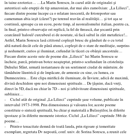
în taine ezoterice… …La Marin Sorescu, în cazul atât de originalei şi
autenticei sale erupţii de tip amazonian, dar mai ales zamolxian: ,,La Lilieci”,
fiecare dintre poeme începe ca o relatare inocentă, de fotoreporter sau
cameraman abia ieşit (căzut?) pe terenul reavăn al realităţii… şi tot aşa se
continuă, aproape ca un ecou, peste timp, al neorealismului italian, pentru ca,
în final, printr-o observaţie ori replică, la fel de firească, dar şocantă prin
cearcănul/ haloul/ curcubeul ei de noutate, să facă saltul în zări metafizice!...
Astfel, Marin Sorescu lasă cititorul copleşit brusc de gânduri de o cu totul
altă natură decât cele de până atunci, copleşit de o stare de meditaţie, surprins
şi nedumerit, curios şi iluminat, cufundat în tăceri cu obârşii ancestrale…
Fiecare dintre aceste sute de poeme din ,,Liliecii” lui Marin Sorescu se
încheie, parcă, printr-un botez neaşteptat, printr-o scufundare în cristelniţa
Duhului Sfânt, urmată instantaneu de un sentiment ciudat de mântuire, de
tămăduire lăuntrică şi de împăcare, de armonie cu sine, cu lumea, cu
Dumnezeirea… Este clipa mirifică de iluminare, de Înviere, adică de maximă,
divină deschidere spre noi dimensiuni spirituale… De ţâşnire, dacă vreţi,
direct în 5D, dacă nu chiar în 7D – noi şi izbăvitoare dimensiuni spirituale,
subliniez…
- Ciclul atât de original ,,La Lilieci” cuprinde şase volume, publicate în
intervalul 1973-1998. Prin dimensiunea şi valoarea lor, aceste poeme
constituie o sinteză spirituală, ba chiar şi materială a Bulzeştilor, în diferite
ipostaze şi în diferite momente istorice. Ciclul ,,La Lilieci” cuprinde 386 de
poeme…
- Printr-o tenacitate demnă de toată lauda, prin rigoare şi temeritate
exemplare, regretata Dv nepoată, conf. univ. dr. Sorina Sorescu, a reunit cele