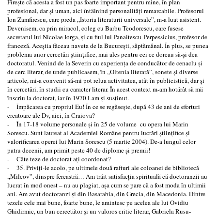
Fireşte că acesta a fost un pas foarte important pentru mine, în plan
profesional, dar şi uman, aici întâlnind personalităţi remarcabile. Profesorul
Ion Zamfirescu, care preda ,,Istoria literaturii universale”, m-a luat asistent.
Devenisem, ca prin miracol, coleg cu Barbu Teodorescu, care fusese
secretarul lui Nicolae Iorga, şi cu fiul lui Panaitescu-Perpessicius, profesor de
franceză. Aceştia făceau naveta de la Bucureşti, săptămânal. În plus, se punea
problema unor cercetări ştiinţifice, mai ales pentru cei ce doreau să-şi dea
doctoratul. Venind de la Severin cu experienţa de conducător de cenaclu şi
de cerc literar, de unde publicasem, în ,,Oltenia literară”, sonete şi diverse
articole, mi-a convenit să-mi pot relua activitatea, atât în publicistică, dar şi
în cercetări, în studii cu caracter literar. În acest context m-am hotărât să mă
înscriu la doctorat, iar în 1970 l-am şi susţinut.
- Împăcarea cu propriul Eu! În ce se regăseşte, după 43 de ani de eforturi
creatoare ale Dv, aici, în Craiova?
- În 17-18 volume personale şi în 25 de volume cu opera lui Marin
Sorescu. Sunt laureat al Academiei Române pentru lucrări ştiinţifice şi
valorificarea operei lui Marin Sorescu (5 martie 2004). De-a lungul celor
patru decenii, am primit peste 40 de diplome şi premii!
- Câte teze de doctorat aţi coordonat?
- 35. Priviţi-le acolo, pe ultimele două rafturi ale coloanei de bibliotecă
,,Milcov”, dinspre fereastră… Am trăit satisfacţia spirituală că doctoranzii au
lucrat în mod onest – nu au plagiat, aşa cum se pare că a fost moda în ultimii
ani. Am avut doctoranzi şi din Basarabia, din Grecia, din Macedonia. Dintre
tezele cele mai bune, foarte bune, le amintesc pe acelea ale lui Ovidiu
Ghidirmic, un bun cercetător şi un valoros critic literar, Gabriela Rusu-