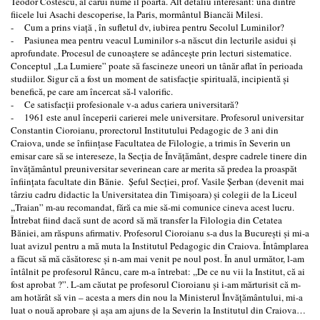
Teodor Costescu, al cărui nume îl poartă. Alt detaliu interesant: una dintre
fiicele lui Asachi descoperise, la Paris, mormântul Biancăi Milesi.
- Cum a prins viaţă , în sufletul dv, iubirea pentru Secolul Luminilor?
- Pasiunea mea pentru veacul Luminilor s-a născut din lecturile asidui şi
aprofundate. Procesul de cunoaştere se adânceşte prin lecturi sistematice.
Conceptul ,,La Lumiere” poate să fascineze uneori un tânăr aflat în perioada
studiilor. Sigur că a fost un moment de satisfacţie spirituală, incipientă şi
benefică, pe care am încercat să-l valorific.
- Ce satisfacţii profesionale v-a adus cariera universitară?
- 1961 este anul începerii carierei mele universitare. Profesorul universitar
Constantin Cioroianu, prorectorul Institutului Pedagogic de 3 ani din
Craiova, unde se înfiinţase Facultatea de Filologie, a trimis în Severin un
emisar care să se intereseze, la Secţia de Învăţământ, despre cadrele tinere din
învăţământul preuniversitar severinean care ar merita să predea la proaspăt
înfiinţata facultate din Bănie. Şeful Secţiei, prof. Vasile Şerban (devenit mai
târziu cadru didactic la Universitatea din Timişoara) şi colegii de la Liceul
,,Traian” m-au recomandat, fără ca mie să-mi comunice cineva acest lucru.
Întrebat fiind dacă sunt de acord să mă transfer la Filologia din Cetatea
Băniei, am răspuns afirmativ. Profesorul Cioroianu s-a dus la Bucureşti şi mi-a
luat avizul pentru a mă muta la Institutul Pedagogic din Craiova. Întâmplarea
a făcut să mă căsătoresc şi n-am mai venit pe noul post. În anul următor, l-am
întâlnit pe profesorul Râncu, care m-a întrebat: ,,De ce nu vii la Institut, că ai
fost aprobat ?”. L-am căutat pe profesorul Cioroianu şi i-am mărturisit că m-
am hotărât să vin – acesta a mers din nou la Ministerul Învăţământului, mi-a
luat o nouă aprobare şi aşa am ajuns de la Severin la Institutul din Craiova…