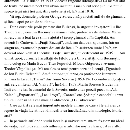
automobil, la Tismana, în 1915. Această tragedie intempestivă l-a marcat atât
de teribil pe marele poet transilvan încât nu a mai putut scrie şi nu i-a putut
supravieţui nici trei ani, stingându-se şi el, la 9 mai 1918.
- Vă rog, domnule profesor George Sorescu, să punctaţi anii dv de gimnaziu
şi liceu, apoi pe cei de student…
- După cursurile şcolii primare din Bulzeşti, la sugestia învăţătorului Ilie
Trăşculescu, sora din Bucureşti a mamei mele, profesoara de italiană Maria
Ionescu, m-a luat la ea şi m-a ajutat să încep gimnaziul în Capitală. Am
revenit în Craiova, la ,,Fraţii Buzeşti”, unde am dat, cum spuneam, într-un
singur an, examenele pentru doi ani de liceu. În sesiunea iunie 1949, am
devenit absolvent al Liceului ..Fraţii Buzeşti”, cu certificatul nr. 05057… Am
urmat, apoi, cursurile Facultăţii de Filologie a Universităţii din Bucureşti,
fiind coleg cu Marin Bucur, Titus Popovici, Mioara Grigorescu-Avram,
Teodor Vârgolici ş.a.. Mi-am ales ca temă pentru teza de licenţă ,,Ţiganiada
de Ion Budai Deleanu”. Am funcţionat, ulterior, ca profesor de literatura
română la Liceul ,,Traian” din Turnu Severin (1953-1961), conducând, câţiva
ani, cercul literar ,,Al. Vlahuţă”. Încă din 1957, Marin Sorescu (student la
Iaşi) era invitat în cenaclul de la Severin, unde citea poezii precum ,,Ada-
Kaleh”, ,,Expatriatul”, ,,Lacul roşu”, ,,Cântec” etc. Şedinţele cenaclului erau
ţinute lunar, în sala cea mare a Bibliotecii ,,I.G. Bibicescu”.
- Care au fost cele mai importante modele umane pe care vi le-aţi ales ca
repere în viaţă? Le-aţi luat din realitatea imediată sau din mitologie, istorie,
artă?
- În perioada anilor de studii liceale şi universitare, nu-mi fixasem un ideal
de viaţă, pentru că eram sub influenţa scriitorilor noştri clasici, cât şi a altor