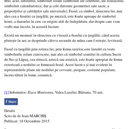
firul, acul, labirintul, simboluri solare (simboluri ale centrului, ale zodiacului,
simboluri calendaristice, dar şi cele datorate geometriei sale sacre, a
proporţiilor şi calităţilor sale universale). Fusul, ca simbol, răsucirea lui, mai
ales cea a fusului cu ţurgălăi, pe muzică, este foarte aproape de simbolul
horei, a dansului în cerc cu origini atât de îndepărtate, dar despre care vom
vorbi mai încolo, în această lucrare.
Există un moment în răsucirea cu vitează a fusului cu ţurgălăi, când acesta
pluteşte în aer, se desprinde câteva secunde de mâna care-l roteşte, levitează.
Fusul cu ţurgălăi prin rotirea lui, prin forma razelor, este înrudit cu toate
simbolurile solare cunoscute, mai ales că simbolul soarelui în cultura Suciu
de Sus şi Lăpuş, cea etruscă, aztecă sau asiatică, este foarte apropiat de forma
exterioară a nodului ce formează fusul. Acest lucru e şi mai evident în
reprezentările plane ale nodului pe covoare, ştergare, costume populare,
încrus-tături în lemn, ceramică.
[1]
Informator:
Ilişca Munteanu
, Valea Lazului, Bârsana, 70 ani;
f
Share
Detalii
Scris de
dr. Ioan MARCHIŞ
Publicat: 18 Octombrie 2015