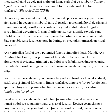
încrustare, luând de cele mai multe ori forma stâlpului cu romburi (
Coloana
Infinitului
a lui C. Brâncuşi ce s-a născut tot din rădăcinile folclorului
românesc). (
Planşele II-III, XXVII
)
Uneori, ca şi în desenul alăturat, linia frântă de pe ax ia forma şarpelui care
aici, având în vedere şi simbolul falic al fusului, reprezintă fluxul de sămânţă
luminoasă (focul, dorul), care se ridică din golul nodului de-a lungul axului
spre a împlini devenirea. În simbolurile preistorice, aluziile sexuale sunt
întotdeauna exhibate, însă ele au o prezentare ritualică, sacră şi nu carnală.
Fata care foloseşte fusul este pură în dorinţa ei, e curată şi urmează un ritual
consacrat.
Axa verticală a fusului are o puternică funcţie simbolică (Axis Mundi, Axa
Cerului, Osia Lumii), dar şi de simbol falic, datorită nu numai formei
alungite, ci şi evidentei trimiteri a nodului spre îmbrăţişare, dragoste, unire,
fecunditate. Fusul cu ţurgălăi este o chemare muzicală la dragoste, la unire, la
viaţă.
Poate este interesantă aici şi o remarcă lingvistică: fusul ca element vertical,
axial, este şi simbol falic, iar în limba română cuvintele
falus, paloş, fus
sunt
apropiate lingvistic şi simbolic, fiind elemente ascendente, masculine
(
phalus, phalos, phus
).
Fusul în sine prezintă foarte multe funcţii simbolice având în vedere nu
numai nodul sau roata inferioară, ci şi axul fusului. Rotirea cosmică sau a
crugului ceresc, dar şi simboluri ce ţin de războiul de ţesut, pânza, sfoara,