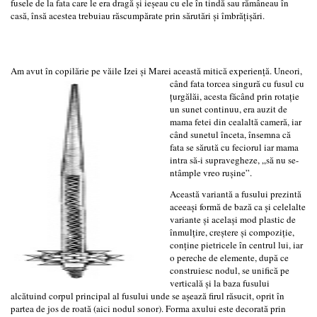
fusele de la fata care le era dragă şi ieşeau cu ele în tindă sau rămâneau în
casă, însă acestea trebuiau răscumpărate prin sărutări şi îmbrăţişări.
Am avut în copilărie pe văile Izei şi Marei această mitică experienţă.
Uneori,
când fata torcea singură cu fusul cu
ţurgălăi, acesta făcând prin rotaţie
un sunet continuu, era auzit de
mama fetei din cealaltă cameră, iar
când sunetul înceta, însemna că
fata se sărută cu feciorul iar mama
intra să-i supravegheze, „să nu se-
ntâmple vreo ruşine”.
Această variantă a fusului prezintă
aceeaşi formă de bază ca şi celelalte
variante şi acelaşi mod plastic de
înmulţire, creştere şi compoziţie,
conţine pietricele în centrul lui, iar
o pereche de elemente, după ce
construiesc nodul, se unifică pe
verticală şi la baza fusului
alcătuind corpul principal al fusului unde se aşează firul răsucit, oprit în
partea de jos de roată (aici nodul sonor). Forma axului este decorată prin