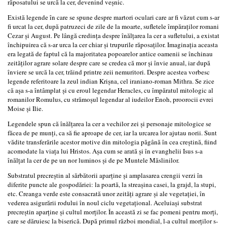
răposatului se urcă la cer, devenind veşnic.
Există legende în care se spune despre martori oculari care ar fi văzut cum s-ar
fi urcat la cer, după patruzeci de zile de la moarte, sufletele împăraţilor romani
Cezar şi August. Pe lângă credinţa despre înălţarea la cer a sufletului, a existat
închipuirea că s-ar urca la cer chiar şi trupurile răposaţilor. Imaginaţia aceasta
era legată de faptul că la majoritatea popoarelor antice oamenii se închinau
zeităţilor agrare solare despre care se credea că mor şi învie anual, iar după
înviere se urcă la cer, trăind printre zeii nemuritori. Despre acestea vorbesc
legende referitoare la zeul indian Krişna, cel iraniano-roman Mithra. Se zice
că aşa s-a întâmplat şi cu eroul legendar Heracles, cu împăratul mitologic al
romanilor Romulus, cu strămoşul legendar al iudeilor Enoh, proorocii evrei
Moise şi Ilie.
Legendele spun că înălţarea la cer a vechilor zei şi personaje mitologice se
făcea de pe munţi, ca să fie aproape de cer, iar la urcarea lor ajutau norii. Sunt
vădite transferările acestor motive din mitologia păgână în cea creştină, fiind
acomodate la viaţa lui Hristos. Aşa cum se arată şi în evanghelii Isus s-a
înălţat la cer de pe un nor luminos şi de pe Muntele Măslinilor.
Substratul precreştin al sărbătorii aparţine şi amplasarea crengii verzi în
diferite puncte ale gospodăriei: la poartă, la streaşina casei, la grajd, la stupi,
etc. Creanga verde este consacrată unor zeităţi agrare şi ale vegetaţiei, în
vederea asigurării rodului în noul ciclu vegetaţional. Aceluiaşi substrat
precreştin aparţine şi cultul morţilor. În această zi se fac pomeni pentru morţi,
care se dăruiesc la biserică. După primul război mondial, l-a cultul morţilor s-