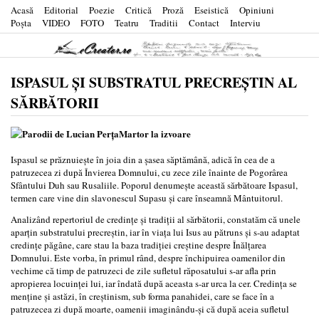
Acasă
Editorial
Poezie
Critică
Proză
Eseistică
Opiniuni
Poşta
VIDEO
FOTO
Teatru
Traditii
Contact
Interviu
ISPASUL ŞI SUBSTRATUL PRECREŞTIN AL
SĂRBĂTORII
Martor la izvoare
Ispasul se prăznuieşte în joia din a şasea săptămână, adică în cea de a
patruzecea zi după Învierea Domnului, cu zece zile înainte de Pogorârea
Sfântului Duh sau Rusaliile. Poporul denumeşte această sărbătoare Ispasul,
termen care vine din slavonescul Supasu şi care înseamnă Mântuitorul.
Analizând repertoriul de credinţe şi tradiţii al sărbătorii, constatăm că unele
aparţin substratului precreştin, iar în viaţa lui Isus au pătruns şi s-au adaptat
credinţe păgâne, care stau la baza tradiţiei creştine despre Înălţarea
Domnului. Este vorba, în primul rând, despre închipuirea oamenilor din
vechime că timp de patruzeci de zile sufletul răposatului s-ar afla prin
apropierea locuinţei lui, iar îndată după aceasta s-ar urca la cer. Credinţa se
menţine şi astăzi, în creştinism, sub forma panahidei, care se face în a
patruzecea zi după moarte, oamenii imaginându-şi că după aceia sufletul