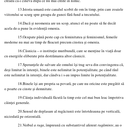
creadă că-i cineva după ce nu mai crede în nimic.
13.Istoria umană este canalul scobit de om în timp, prin care zoaiele
viitorului se scurg spre groapa de gunoi fără fund a trecutului.
14.Dacă şi neomenia are un scop, atunci el nu poate să fie decât
acela de-a pune în evidenţă omenia.
15.Ocupate până peste cap cu feminitatea şi feminismul, femeile
moderne nu mai au timp de fleacuri precum cinstea şi omenia.
16.Căsnicia – o instituţie muribundă, care se menţine în viaţă doar
cu energiile eliberate prin destrămarea altor căsnicii.
17.Speranţele de salvare ale omului îşi trag seva din convingerea că,
deşi limitat în intenţii, binele este nelimitat în potenţialitate, pe când răul
este nelimitat în intenţii, dar cândva i s-au impus limite în potenţialitate.
18.Binele îşi are propria sa povară, pe care nu oricine este pregătit să
o poarte cu cinste şi demnitate.
19.Căinţa individuală făcută la timp este cel mai bun leac împotriva
căinţei generale.
20.Sensul de deplasare al rugăciunii este întotdeauna pe verticală,
niciodată pe orizontală.
21.Verbul
a ruga
, împreună cu substantivul aferent
rugăminte
, au o