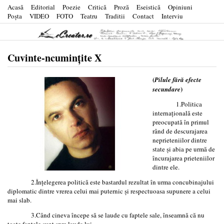
Acasă
Editorial
Poezie
Critică
Proză
Eseistică
Opiniuni
Poşta
VIDEO
FOTO
Teatru
Traditii
Contact
Interviu
Cuvinte-ncuminţite X
(
Pilule fără efecte
)
secundare
1.Politica
internaţională este
preocupată în primul
rând de descurajarea
neprieteniilor dintre
state şi abia pe urmă de
încurajarea prieteniilor
dintre ele.
2.Înţelegerea politică este bastardul rezultat în urma concubinajului
diplomatic dintre vrerea celui mai puternic şi respectuoasa supunere a celui
mai slab.
3.Când cineva începe să se laude cu faptele sale, înseamnă că nu
toate faptele sunt spre lauda lui.