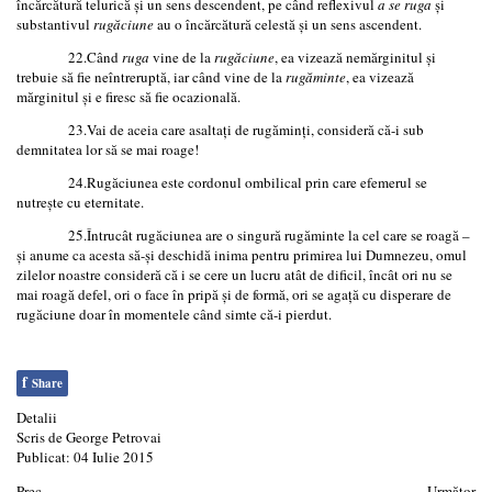
încărcătură telurică şi un sens descendent, pe când reflexivul
a se ruga
şi
substantivul
rugăciune
au o încărcătură celestă şi un sens ascendent.
22.Când
ruga
vine de la
rugăciune
, ea vizează nemărginitul şi
trebuie să fie neîntreruptă, iar când vine de la
rugăminte
, ea vizează
mărginitul şi e firesc să fie ocazională.
23.Vai de aceia care asaltaţi de rugăminţi, consideră că-i sub
demnitatea lor să se mai roage!
24.Rugăciunea este cordonul ombilical prin care efemerul se
nutreşte cu eternitate.
25.Întrucât rugăciunea are o singură rugăminte la cel care se roagă –
şi anume ca acesta să-şi deschidă inima pentru primirea lui Dumnezeu, omul
zilelor noastre consideră că i se cere un lucru atât de dificil, încât ori nu se
mai roagă defel, ori o face în pripă şi de formă, ori se agaţă cu disperare de
rugăciune doar în momentele când simte că-i pierdut.
f
Share
Detalii
Scris de
George Petrovai
Publicat: 04 Iulie 2015
Prec
Următor