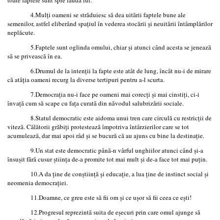
4.Mulţi oameni se străduiesc să dea uitării faptele bune ale
semenilor, astfel eliberând spaţiul în vederea stocării şi neuitării întâmplărilor
neplăcute.
5.Faptele sunt oglinda omului, chiar şi atunci când acesta se jenează
să se privească în ea.
6.Drumul de la intenţii la fapte este atât de lung, încât nu-i de mirare
că atâţia oameni recurg la diverse tertipuri pentru a-l scurta.
7.Democraţia nu-i face pe oameni mai corecţi şi mai cinstiţi, ci-i
învaţă cum să scape cu faţa curată din năvodul salubrizării sociale.
8.Statul democratic este aidoma unui tren care circulă cu restricţii de
viteză. Călătorii grăbiţi protestează împotriva întârzierilor care se tot
acumulează, dar mai apoi râd şi se bucură că au ajuns cu bine la destinaţie.
9.Un stat este democratic până-n vârful unghiilor atunci când şi-a
însuşit fără cusur ştiinţa de-a promite tot mai mult şi de-a face tot mai puţin.
10.A da ţine de conştiinţă şi educaţie, a lua ţine de instinct social şi
neomenia democraţiei.
11.Doamne, ce greu este să fii om şi ce uşor să fii ceea ce eşti!
12.Progresul reprezintă suita de eşecuri prin care omul ajunge să