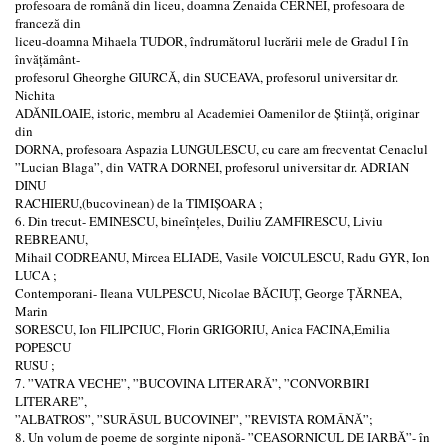
profesoara de română din liceu, doamna Zenaida CERNEI, profesoara de
franceză din
liceu-doamna Mihaela TUDOR, îndrumătorul lucrării mele de Gradul I în
învățământ-
profesorul Gheorghe GIURCĂ, din SUCEAVA, profesorul universitar dr.
Nichita
ADĂNILOAIE, istoric, membru al Academiei Oamenilor de Știință, originar
din
DORNA, profesoara Aspazia LUNGULESCU, cu care am frecventat Cenaclul
”Lucian Blaga”, din VATRA DORNEI, profesorul universitar dr. ADRIAN
DINU
RACHIERU,(bucovinean) de la TIMIȘOARA ;
6. Din trecut- EMINESCU, bineînțeles, Duiliu ZAMFIRESCU, Liviu
REBREANU,
Mihail CODREANU, Mircea ELIADE, Vasile VOICULESCU, Radu GYR, Ion
LUCA ;
Contemporani- Ileana VULPESCU, Nicolae BĂCIUȚ, George ȚĂRNEA,
Marin
SORESCU, Ion FILIPCIUC, Florin GRIGORIU, Anica FACINA,Emilia
POPESCU
RUSU ;
7. ”VATRA VECHE”, ”BUCOVINA LITERARĂ”, ”CONVORBIRI
LITERARE”,
”ALBATROS”, ”SURÂSUL BUCOVINEI”, ”REVISTA ROMÂNĂ”;
8. Un volum de poeme de sorginte niponă- ”CEASORNICUL DE IARBĂ”- în