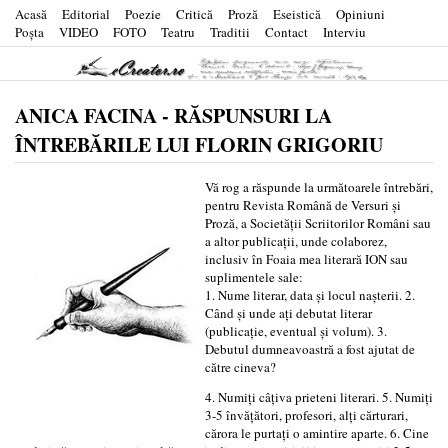
Acasă
Editorial
Poezie
Critică
Proză
Eseistică
Opiniuni
Poşta
VIDEO
FOTO
Teatru
Traditii
Contact
Interviu
ANICA FACINA - RĂSPUNSURI LA
ÎNTREBĂRILE LUI FLORIN GRIGORIU
Vă rog a răspunde la următoarele întrebări,
pentru Revista Română de Versuri și
Proză, a Societății Scriitorilor Români sau
a altor publicații, unde colaborez,
inclusiv în Foaia mea literară ION sau
suplimentele sale:
1. Nume literar, data și locul nașterii. 2.
Când și unde ați debutat literar
(publicație, eventual și volum). 3.
Debutul dumneavoastră a fost ajutat de
către cineva?
4. Numiți câțiva prieteni literari. 5. Numiți
3-5 învățători, profesori, alți cărturari,
cărora le purtați o amintire aparte. 6. Cine