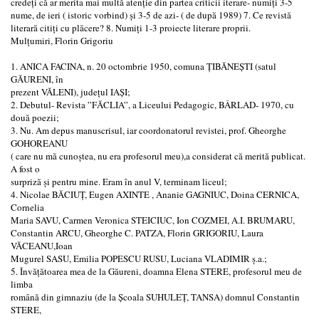
credeți că ar merita mai multă atenție din partea criticii iterare- numiți 3-5
nume, de ieri ( istoric vorbind) și 3-5 de azi- ( de după 1989) 7. Ce revistă
literară citiți cu plăcere? 8. Numiți 1-3 proiecte literare proprii.
Mulțumiri, Florin Grigoriu
1. ANICA FACINA, n. 20 octombrie 1950, comuna ȚIBĂNEȘTI (satul
GĂURENI, în
prezent VĂLENI), județul IAȘI;
2. Debutul- Revista ”FĂCLIA”, a Liceului Pedagogic, BÂRLAD- 1970, cu
două poezii;
3. Nu. Am depus manuscrisul, iar coordonatorul revistei, prof. Gheorghe
GOHOREANU
( care nu mă cunoștea, nu era profesorul meu),a considerat că merită publicat.
A fost o
surpriză și pentru mine. Eram în anul V, terminam liceul;
4. Nicolae BĂCIUȚ, Eugen AXINTE , Ananie GAGNIUC, Doina CERNICA,
Cornelia
Maria SAVU, Carmen Veronica STEICIUC, Ion COZMEI, A.I. BRUMARU,
Constantin ARCU, Gheorghe C. PATZA, Florin GRIGORIU, Laura
VĂCEANU,Ioan
Mugurel SASU, Emilia POPESCU RUSU, Luciana VLADIMIR ș.a.;
5. Învățătoarea mea de la Găureni, doamna Elena STERE, profesorul meu de
limba
română din gimnaziu (de la Școala SUHULEȚ, TANSA) domnul Constantin
STERE,