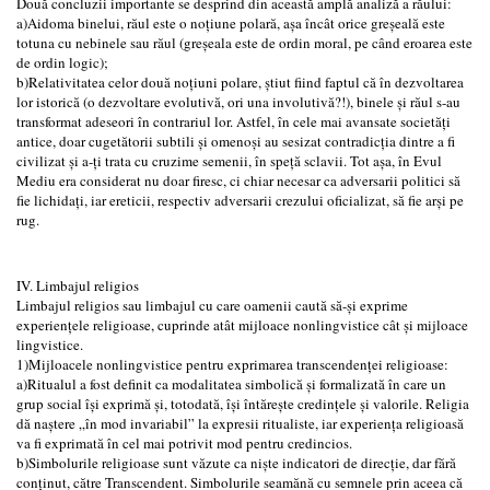
Două concluzii importante se desprind din această amplă analiză a răului:
a)Aidoma binelui, răul este o noțiune polară, așa încât orice greșeală este
totuna cu nebinele sau răul (greșeala este de ordin moral, pe când eroarea este
de ordin logic);
b)Relativitatea celor două noțiuni polare, știut fiind faptul că în dezvoltarea
lor istorică (o dezvoltare evolutivă, ori una involutivă?!), binele și răul s-au
transformat adeseori în contrariul lor. Astfel, în cele mai avansate societăți
antice, doar cugetătorii subtili și omenoși au sesizat contradicția dintre a fi
civilizat și a-ți trata cu cruzime semenii, în speță sclavii. Tot așa, în Evul
Mediu era considerat nu doar firesc, ci chiar necesar ca adversarii politici să
fie lichidați, iar ereticii, respectiv adversarii crezului oficializat, să fie arși pe
rug.
IV. Limbajul religios
Limbajul religios sau limbajul cu care oamenii caută să-și exprime
experiențele religioase, cuprinde atât mijloace nonlingvistice cât și mijloace
lingvistice.
1)Mijloacele nonlingvistice pentru exprimarea transcendenței religioase:
a)Ritualul a fost definit ca modalitatea simbolică și formalizată în care un
grup social își exprimă și, totodată, își întărește credințele și valorile. Religia
dă naștere „în mod invariabil” la expresii ritualiste, iar experiența religioasă
va fi exprimată în cel mai potrivit mod pentru credincios.
b)Simbolurile religioase sunt văzute ca niște indicatori de direcție, dar fără
conținut, către Transcendent. Simbolurile seamănă cu semnele prin aceea că