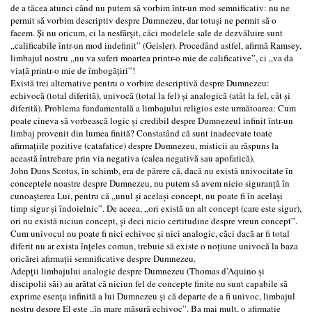
de a tăcea atunci când nu putem să vorbim într-un mod semnificativ: nu ne
permit să vorbim descriptiv despre Dumnezeu, dar totuși ne permit să o
facem. Și nu oricum, ci la nesfârșit, căci modelele sale de dezvăluire sunt
„calificabile într-un mod indefinit” (Geisler). Procedând astfel, afirmă Ramsey,
limbajul nostru „nu va suferi moartea printr-o mie de calificative”, ci „va da
viață printr-o mie de îmbogățiri”!
Există trei alternative pentru o vorbire descriptivă despre Dumnezeu:
echivocă (total diferită), univocă (total la fel) și analogică (atât la fel, cât și
diferită). Problema fundamentală a limbajului religios este următoarea: Cum
poate cineva să vorbească logic și credibil despre Dumnezeul infinit într-un
limbaj provenit din lumea finită? Constatând că sunt inadecvate toate
afirmațiile pozitive (catafatice) despre Dumnezeu, misticii au răspuns la
această întrebare prin via negativa (calea negativă sau apofatică).
John Duns Scotus, în schimb, era de părere că, dacă nu există univocitate în
conceptele noastre despre Dumnezeu, nu putem să avem nicio siguranță în
cunoașterea Lui, pentru că „unul și același concept, nu poate fi în același
timp sigur și îndoielnic”. De aceea, „ori există un alt concept (care este sigur),
ori nu există niciun concept, și deci nicio certitudine despre vreun concept”.
Cum univocul nu poate fi nici echivoc și nici analogic, căci dacă ar fi total
diferit nu ar exista înțeles comun, trebuie să existe o noțiune univocă la baza
oricărei afirmații semnificative despre Dumnezeu.
Adepții limbajului analogic despre Dumnezeu (Thomas d’Aquino și
discipolii săi) au arătat că niciun fel de concepte finite nu sunt capabile să
exprime esența infinită a lui Dumnezeu și că departe de a fi univoc, limbajul
nostru despre El este „în mare măsură echivoc”. Ba mai mult, o afirmație