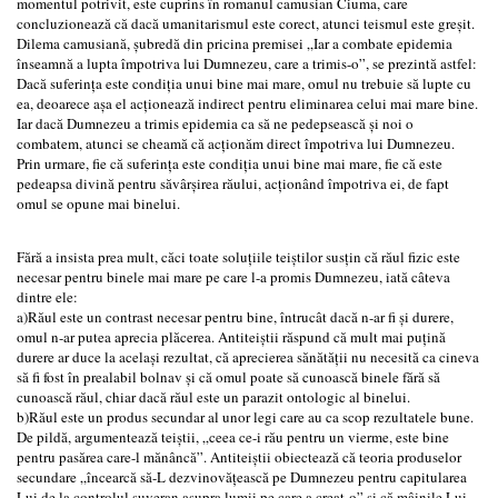
momentul potrivit, este cuprins în romanul camusian Ciuma, care
concluzionează că dacă umanitarismul este corect, atunci teismul este greșit.
Dilema camusiană, șubredă din pricina premisei „Iar a combate epidemia
înseamnă a lupta împotriva lui Dumnezeu, care a trimis-o”, se prezintă astfel:
Dacă suferința este condiția unui bine mai mare, omul nu trebuie să lupte cu
ea, deoarece așa el acționează indirect pentru eliminarea celui mai mare bine.
Iar dacă Dumnezeu a trimis epidemia ca să ne pedepsească și noi o
combatem, atunci se cheamă că acționăm direct împotriva lui Dumnezeu.
Prin urmare, fie că suferința este condiția unui bine mai mare, fie că este
pedeapsa divină pentru săvârșirea răului, acționând împotriva ei, de fapt
omul se opune mai binelui.
Fără a insista prea mult, căci toate soluțiile teiștilor susțin că răul fizic este
necesar pentru binele mai mare pe care l-a promis Dumnezeu, iată câteva
dintre ele:
a)Răul este un contrast necesar pentru bine, întrucât dacă n-ar fi și durere,
omul n-ar putea aprecia plăcerea. Antiteiștii răspund că mult mai puțină
durere ar duce la același rezultat, că aprecierea sănătății nu necesită ca cineva
să fi fost în prealabil bolnav și că omul poate să cunoască binele fără să
cunoască răul, chiar dacă răul este un parazit ontologic al binelui.
b)Răul este un produs secundar al unor legi care au ca scop rezultatele bune.
De pildă, argumentează teiștii, „ceea ce-i rău pentru un vierme, este bine
pentru pasărea care-l mănâncă”. Antiteiștii obiectează că teoria produselor
secundare „încearcă să-L dezvinovățească pe Dumnezeu pentru capitularea
Lui de la controlul suveran asupra lumii pe care a creat-o” și că mâinile Lui