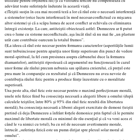
utilizate pentru obținerea lui) și că viitoarea fericire nu compensează cu
adevărat toate suferințele îndurate în această viață.
e)Teiștii susțin în cea mai recentă teză a lor că răul este o necesară interferență
a sistemelor (orice lucru interferează în mod necesar-conflictual cu mișcarea
altor sisteme) și că a scăpa lumea de acest conflict ar echivala cu eliminarea
întregii existențe. La care, antiteiștii obiectează astfel: Dumnezeu ar fi putut
crea o lume cu sisteme neconflictuale, așa încât răul să nu mai fie „un plasture
urât care contribuie oarecum la totalul frumos”.
f)La ideea că răul este necesar pentru formarea caracterelor (asperitățile lumii
sunt trebuincioase pentru apariția unor ființe superioare din punct de vedere
moral-spiritual, la fel cum presiunea asupra cărbunelui duce la formarea
diamantelor), antiteiștii ripostează că argumentul nu funcționează în cazul
unor forme ale răului precum nebunia sau spălarea creierului, că prețul este
prea mare în comparație cu rezultatul și că Dumnezeu nu avea nevoie de
contribuția răului fizic pentru a produce ființe înzestrate cu o moralitate
superioară.
Una peste alta, răul fizic este necesar pentru o maximă perfecționare morală,
unele rele fizice fiind ba consecința necesară a alegerii libere a omului (după
calculele teiștilor, între 80% și 95% din răul fizic rezultă din libertatea
morală), ba consecința necesară a liberei alegeri exercitate de demoni (teiștii
pretind că deja Dumnezeu a înfrânt forțele demonice prin faptul că le permite
maximul de libertate morală cu minimul de rău esențial și că va veni acea zi
când le va nimici cu totul), ba cu rol de necesare avertismente morale,
întrucât „suferința fizică este un pumn dirijat spre plexul solar moral al
omului”.