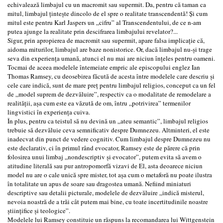
echivalează limbajul cu un macromit sau supermit. Da, pentru că taman ca
mitul, limbajul țintește dincolo de el spre o realitate transcendentă! Și cum
mitul este pentru Karl Jaspers un „cifru” al Transcendentului, de ce n-am
putea ajunge la realitate prin descifrarea limbajului revelator?...
Sigur, prin apropierea de macromit sau supermit, apare falsa implicație că,
aidoma miturilor, limbajul are baze nonistorice. Or, dacă limbajul nu-și trage
seva din experiența umană, atunci el nu mai are niciun înțeles pentru oameni.
Tocmai de aceea modelele întemeiate empric ale episcopului englez Ian
Thomas Ramsey, cu deosebirea făcută de acesta între modelele care descriu și
cele care indică, sunt de mare preț pentru limbajul religios, conceput ca un fel
de „model suprem de dezvăluire”, respectiv ca o modalitate de remodelare a
realității, așa cum este ea văzută de om, întru „potrivirea” termenilor
lingvistici în experiența cuiva.
În plus, pentru ca teistul să nu devină un „ateu semantic”, limbajul religios
trebuie să dezvăluie ceva semnificativ despre Dumnezeu. Altminteri, el este
inadecvat din punct de vedere cognitiv. Cum limbajul despre Dumnezeu nu
este declarativ, ci în primul rând evocator, Ramsey este de părere că prin
folosirea unui limbaj „nondescriptiv și evocator”, putem evita să avem o
atitudine literală sau pur antropomorfă vizavi de El, asta deoarece niciun
model nu are o cale unică spre mister, tot așa cum o metaforă nu poate ilustra
în totalitate un apus de soare sau dragostea umană. Nefiind miniaturi
descriptive sau detalii picturale, modelele de dezvăluire „indică misterul,
nevoia noastră de a trăi cât putem mai bine, cu toate incertitudinile noastre
științifice și teologice”.
Modelele lui Ramsey constituie un răspuns la recomandarea lui Wittgenstein