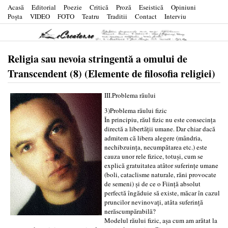
Acasă
Editorial
Poezie
Critică
Proză
Eseistică
Opiniuni
Poşta
VIDEO
FOTO
Teatru
Traditii
Contact
Interviu
Religia sau nevoia stringentă a omului de
Transcendent (8) (Elemente de filosofia religiei)
III.Problema răului
3)Problema răului fizic
În principiu, răul fizic nu este consecința
directă a libertății umane. Dar chiar dacă
admitem că libera alegere (mândria,
nechibzuința, necumpătarea etc.) este
cauza unor rele fizice, totuși, cum se
explică gratuitatea atâtor suferințe umane
(boli, cataclisme naturale, răni provocate
de semeni) și de ce o Ființă absolut
perfectă îngăduie să existe, măcar în cazul
pruncilor nevinovați, atâta suferință
nerăscumpărabilă?
Modelul răului fizic, așa cum am arătat la