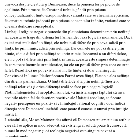
univocă despre creatură și Dumnezeu, duce la punerea lor pe picior de
egalitate. Prin urmare, fie Creatorul trebuie gândit prin prisma
conceptualizărilor finito-atropomorfice, variantă care se cheamă scepticism,
fie creatura trebuie judecată prin prisma conceptelor infinite, variantă care se
cheamă deificare conceptuală.
Limbajul religios negativ purcede din platoniciana determinare prin neființă,
iar aceasta se trage din dilema lui Parmenide, baza logică a monismului: Dacă
există mai mult decât o ființă, ele trebuie să difere fie prin ceva, adică prin
ființă, fie prin nimic, adică prin neființă. Dar cum ele nu pot să difere prin
nimic, căci a diferi prin neființă sau prin nimic, înseamnă a nu diferi deloc,
ele nu pot să difere nici prin ființă, întrucât aceasta este singura determinație
în care toate lucrurile sunt identice, iar ele nu pot să difere prin ceea ce sunt
la fel. Rezultă că nu pot exista mai multe ființe, ci doar una singură.
Convins că în lumea Ideilor fiecarea Formă avea ființă, Platon a ales neființa
din dilema parmenidiană: O ființă diferă de alta prin neființă (firește, o
neființă relativă) și orice diferență reală se face prin negare logică!
Plotin, întemeietorul neoplatonismului, va insista asupra faptului că nu-s
posibile niciun fel de descrieri pozitive ale Unității absolute, că fiecare
negativ presupune un pozitiv și că limbajul rațional-cognitiv doar indică
direcția spre Dumnezeul inefabil, care poate fi cunoscut numai prin intuiție
mistică.
L arândul său, Moses Maimonides afirmă că Dumnezeu nu are niciun atribut
care să I se aplice în mod adecvat, că existența absolută poate fi cunoscută
numai în mod negativ și că teologia negativă este singura pavăză a
monoteismului.