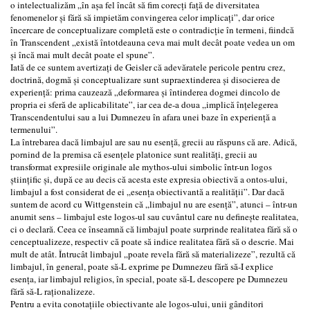
o intelectualizăm „în așa fel încât să fim corecți față de diversitatea
fenomenelor și fără să impietăm convingerea celor implicați”, dar orice
încercare de conceptualizare completă este o contradicție în termeni, fiindcă
în Transcendent „există întotdeauna ceva mai mult decât poate vedea un om
și încă mai mult decât poate el spune”.
Iată de ce suntem avertizați de Geisler că adevăratele pericole pentru crez,
doctrină, dogmă și conceptualizare sunt supraextinderea și disocierea de
experiență: prima cauzează „deformarea și întinderea dogmei dincolo de
propria ei sferă de aplicabilitate”, iar cea de-a doua „implică înțelegerea
Transcendentului sau a lui Dumnezeu în afara unei baze în experiență a
termenului”.
La întrebarea dacă limbajul are sau nu esență, grecii au răspuns că are. Adică,
pornind de la premisa că esențele platonice sunt realități, grecii au
transformat expresiile originale ale mythos-ului simbolic într-un logos
științific și, după ce au decis că acesta este expresia obiectivă a ontos-ului,
limbajul a fost considerat de ei „esența obiectivantă a realității”. Dar dacă
suntem de acord cu Wittgenstein că „limbajul nu are esență”, atunci – într-un
anumit sens – limbajul este logos-ul sau cuvântul care nu definește realitatea,
ci o declară. Ceea ce înseamnă că limbajul poate surprinde realitatea fără să o
cenceptualizeze, respectiv că poate să indice realitatea fără să o descrie. Mai
mult de atât. Întrucât limbajul „poate revela fără să materializeze”, rezultă că
limbajul, în general, poate să-L exprime pe Dumnezeu fără să-I explice
esența, iar limbajul religios, în special, poate să-L descopere pe Dumnezeu
fără să-L raționalizeze.
Pentru a evita conotațiile obiectivante ale logos-ului, unii gânditori