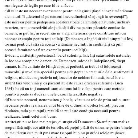
sunt legate de legile pe care El le-a făcut.
c)Răul este un necesar avertisment pentru nelegiuiți (forțele înspăimântătoare
ale naturii îi „determină pe oamenii necredincioși să ajungă la reverență”),
este necesar pentru pedepsirea acestora (toate calamitățile naturale, inclusiv
moartea, sunt concretizări ale judecății divine pentru păcatele comise de
oameni, în public, în secret sau în viața anterioară) și se constituie într-un
necesar exemplu pentru toți ceilalți (Dumnezeu a îngăduit răul asupra lui Iov,
tocmai pentru că știa că acesta va rămâne neclintit în credință și că prin
această fermitate va fi un exemplu pentru ceilalți).
Evident, antiteiștii protestează: ba că suferința fizică și catastrofele naturale,
în loc să-i apropie pe oameni de Dumnezeu, adesea îi îndepărtează, drept
urmare, El, în calitate de Ființă absolut perfectă, ar trebui să folosească
miracolul și revelația specială pentru a deștepta în creaturile Sale sentimentul
religios, nicidecum grozăvia mijloacelor de ucidere în masă, ba că Iov a
suferit fără vreo vină și că păcatul nu este cauza oricărei suferințe (Luca
13/4), ba că nu toți oamenii sunt aidoma lui Iov, fapt pentru care metoda
punitivă poate să ducă în unele cazuri la rezultate negative.
d)Deoarece necazul, nenorocirea și boala, văzute ca rele de prim ordin, sunt
necesare pentru realizarea unui bine de ordinul al doilea (virtuți precum
răbdarea, mila și curajul), rezultă că răul este condiția necesară pentru
realizarea lumii celei mai bune.
Antiteiștii nu se lasă mai prejos, ci susțin că Dumnezeu Și-ar fi putut realiza
scopul fără mijloace atât de teribile, că prețul plătit de omenire pentru binele
de mai târziu este mult prea mare (scopul bun nu justifică relele mijloace