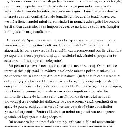
Şi tocmai acuma, când aceşti greţoşi neoameni sunt mai siguri pe ei (că, de,
şi-au însuşit la perfecţie oribila artă de a smulge prin mita bine plasată
voturile de la simplii locuitori pe aceste meleaguri), taman acuma citesc pe
internet cum unii confraţi într-ale jurnalisticii fac apel la toată floarea cea
vestită a lichelismului mioritic, somându-i în numele zdrenţuitei lor onoare
ba să-şi dea demisiile, ba să înapoieze ceea ce-au furat cu sudoarea frunţilor
lor înguste de megarăufăcători.
Dar eu întreb: Speră oamenii cu scaun la cap că aceste jigodii înciocoite
peste noapte prin legăturile ultramafiote statornicite între politruci şi
afacerişti, îşi vor pune vreodată cenuşă în cap, recunoscund public că au furat
pe rupte din averea poporului şi apoi restituind adevăratului proprietar tot
ceea ce şi-au însuşit pe căi nelegiuite?
Păi pentru aşa ceva e nevoie de conştiinţă, ruşine şi curaj. Ori ei, toţi ce
intraţi şi ticăloşiţi până în măduva oaselor de mizeria politrucianismului
postdecembrist, au renunţat din start la balastul (sic!) aflat în centrul moralei
celor mulţi şi cu frică de Dumnezeu, adică la ruşine şi conştiinţă. Iar despre
curaj nici pomeneală la aceste secături ca alde Varujan Vosganian, care ajung
să se târâie în genunchi, doar-doar vor putea ciuguli mai departe din
firimiturile căzute de la masa celor care, în pofida dezastrului naţional
provocat şi a nevredniciei sfidătoare pe care o promovează, continuă să se
agaţe de putere, ca şi cum ar vrea să testeze cota de răbdare a românilor
groaznic batjocoriţi. Pentru alde ăştia ar trebui nu pensii sau recompense
speciale, ci legi speciale de pedepsire!
Ori asemenea legi nu pot fi elaborate şi aplicate în folosul reinstaurării
dreptăţii şi echităţii decât după demolarea/dizolvarea actualului cap al