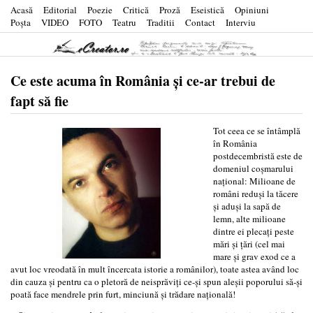
Acasă
Editorial
Poezie
Critică
Proză
Eseistică
Opiniuni
Poşta
VIDEO
FOTO
Teatru
Traditii
Contact
Interviu
Ce este acuma în România şi ce-ar trebui de
fapt să fie
Tot ceea ce se întâmplă
în România
postdecembristă este de
domeniul coşmarului
naţional: Milioane de
români reduşi la tăcere
şi aduşi la sapă de
lemn, alte milioane
dintre ei plecaţi peste
mări şi ţări (cel mai
mare şi grav exod ce a
avut loc vreodată în mult încercata istorie a românilor), toate astea având loc
din cauza şi pentru ca o pletoră de neisprăviţi ce-şi spun aleşii poporului să-şi
poată face mendrele prin furt, minciună şi trădare naţională!