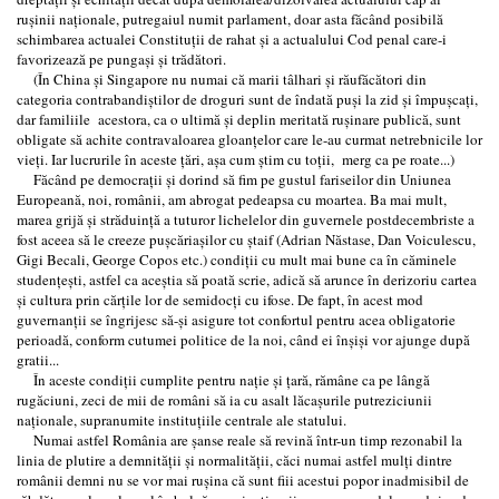
ruşinii naţionale, putregaiul numit parlament, doar asta făcând posibilă
schimbarea actualei Constituţii de rahat şi a actualului Cod penal care-i
favorizează pe pungaşi şi trădători.
(În China şi Singapore nu numai că marii tâlhari şi răufăcători din
categoria contrabandiştilor de droguri sunt de îndată puşi la zid şi împuşcaţi,
dar familiile acestora, ca o ultimă şi deplin meritată ruşinare publică, sunt
obligate să achite contravaloarea gloanţelor care le-au curmat netrebnicile lor
vieţi. Iar lucrurile în aceste ţări, aşa cum ştim cu toţii, merg ca pe roate...)
Făcând pe democraţii şi dorind să fim pe gustul fariseilor din Uniunea
Europeană, noi, românii, am abrogat pedeapsa cu moartea. Ba mai mult,
marea grijă şi străduinţă a tuturor lichelelor din guvernele postdecembriste a
fost aceea să le creeze puşcăriaşilor cu ştaif (Adrian Năstase, Dan Voiculescu,
Gigi Becali, George Copos etc.) condiţii cu mult mai bune ca în căminele
studenţeşti, astfel ca aceştia să poată scrie, adică să arunce în derizoriu cartea
şi cultura prin cărţile lor de semidocţi cu ifose. De fapt, în acest mod
guvernanţii se îngrijesc să-şi asigure tot confortul pentru acea obligatorie
perioadă, conform cutumei politice de la noi, când ei înşişi vor ajunge după
gratii...
În aceste condiţii cumplite pentru naţie şi ţară, rămâne ca pe lângă
rugăciuni, zeci de mii de români să ia cu asalt lăcaşurile putreziciunii
naţionale, supranumite instituţiile centrale ale statului.
Numai astfel România are şanse reale să revină într-un timp rezonabil la
linia de plutire a demnităţii şi normalităţii, căci numai astfel mulţi dintre
românii demni nu se vor mai ruşina că sunt fiii acestui popor inadmisibil de