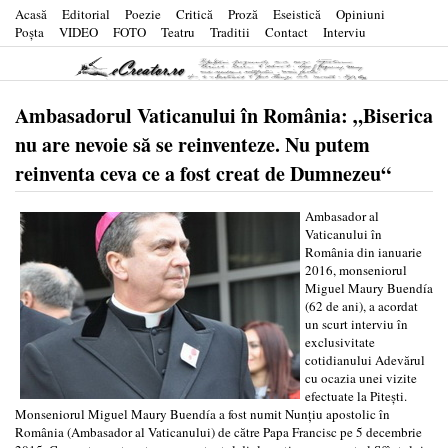
Acasă
Editorial
Poezie
Critică
Proză
Eseistică
Opiniuni
Poşta
VIDEO
FOTO
Teatru
Traditii
Contact
Interviu
Ambasadorul Vaticanului în România: „Biserica
nu are nevoie să se reinventeze. Nu putem
reinventa ceva ce a fost creat de Dumnezeu“
Ambasador al
Vaticanului în
România din ianuarie
2016, monseniorul
Miguel Maury Buendía
(62 de ani), a acordat
un scurt interviu în
exclusivitate
cotidianului Adevărul
cu ocazia unei vizite
efectuate la Piteşti.
Monseniorul Miguel Maury Buendía a fost numit Nunţiu apostolic în
România (Ambasador al Vaticanului) de către Papa Francisc pe 5 decembrie