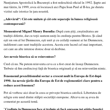
Nunţiatura Apostolică la Bucureşti a fost redeschisă oficial în 1992. Şapte ani
mai târziu, în 1999, avea să locuiască aici Papa Ioan Paul al II-lea, pe durata
vizitei sale istorice în ţara noastră.
„Adevărul“: Cât este unitate şi cât este separaţie în lumea religioasă
contemporană?
Monseniorul Miguel Maury Buendia:
După cum ştiţi, creştinătatea are
tradiţii diferite, dar cu toţii suntem uniţi în credinţa pentru Hristos. Şi când
eşti un om al lui Dumnezeu, eşti unit şi cu ceilalţi oameni ai lui Dumnezeu,
indiferent care sunt tradiţiile acestora. Acesta este lucrul cel mai important,
cei care au alte interese doresc doar să dezbine.
Are nevoie biserica să se reinventeze?
Cred că nu. Nu putem reinventa ceva ce a fost creat de însuşi Dumnezeu.
Trebuie să fim credincioşi faţă de biserica originară şi să nu reinventăm nimic.
Fenomenul prozelitismului sectar a crescut mult în Europa de Est după
1990. Au nevoie ţările din Europa de Est de reglementări clare pentru a
reduce acest fenomen?
Pot să vorbesc aici doar în ceea ce priveşte biserica catolică. Libertatea de
religie este unul dintre stâlpii societăţii europene. Altceva nu aş avea de
comentat pe această temă.
Credinţa în Dumnezeu face şi trebuie să facă aproape tot atâţia fanatici
”