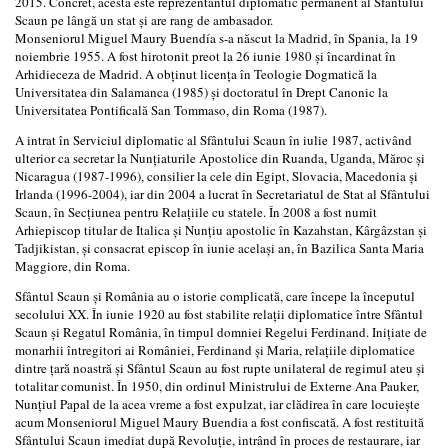
2015. Concret, acesta este reprezentantul diplomatic permanent al Sfântului
Scaun pe lângă un stat şi are rang de ambasador.
Monseniorul Miguel Maury Buendía s-a născut la Madrid, în Spania, la 19
noiembrie 1955. A fost hirotonit preot la 26 iunie 1980 şi încardinat în
Arhidieceza de Madrid. A obţinut licenţa în Teologie Dogmatică la
Universitatea din Salamanca (1985) şi doctoratul în Drept Canonic la
Universitatea Pontificală San Tommaso, din Roma (1987).
A intrat în Serviciul diplomatic al Sfântului Scaun în iulie 1987, activând
ulterior ca secretar la Nunţiaturile Apostolice din Ruanda, Uganda, Măroc şi
Nicaragua (1987-1996), consilier la cele din Egipt, Slovacia, Macedonia şi
Irlanda (1996-2004), iar din 2004 a lucrat în Secretariatul de Stat al Sfântului
Scaun, în Secţiunea pentru Relaţiile cu statele. În 2008 a fost numit
Arhiepiscop titular de Italica şi Nunţiu apostolic în Kazahstan, Kârgâzstan şi
Tadjikistan, şi consacrat episcop în iunie acelaşi an, în Bazilica Santa Maria
Maggiore, din Roma.
Sfântul Scaun şi România au o istorie complicată, care începe la începutul
secolului XX. În iunie 1920 au fost stabilite relaţii diplomatice între Sfântul
Scaun şi Regatul România, în timpul domniei Regelui Ferdinand. Iniţiate de
monarhii întregitori ai României, Ferdinand şi Maria, relaţiile diplomatice
dintre ţară noastră şi Sfântul Scaun au fost rupte unilateral de regimul ateu şi
totalitar comunist. În 1950, din ordinul Ministrului de Externe Ana Pauker,
Nunţiul Papal de la acea vreme a fost expulzat, iar clădirea în care locuieşte
acum Monseniorul Miguel Maury Buendia a fost confiscată. A fost restituită
Sfântului Scaun imediat după Revoluţie, intrând în proces de restaurare, iar