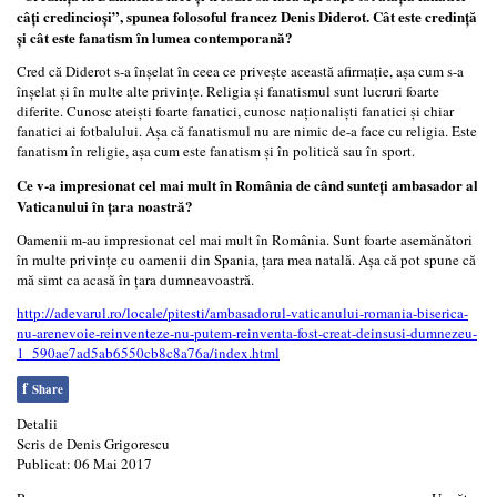
câţi credincioşi”, spunea folosoful francez Denis Diderot. Cât este credinţă
şi cât este fanatism în lumea contemporană?
Cred că Diderot s-a înşelat în ceea ce priveşte această afirmaţie, aşa cum s-a
înşelat şi în multe alte privinţe. Religia şi fanatismul sunt lucruri foarte
diferite. Cunosc ateişti foarte fanatici, cunosc naţionalişti fanatici şi chiar
fanatici ai fotbalului. Aşa că fanatismul nu are nimic de-a face cu religia. Este
fanatism în religie, aşa cum este fanatism şi în politică sau în sport.
Ce v-a impresionat cel mai mult în România de când sunteţi ambasador al
Vaticanului în ţara noastră?
Oamenii m-au impresionat cel mai mult în România. Sunt foarte asemănători
în multe privinţe cu oamenii din Spania, ţara mea natală. Aşa că pot spune că
mă simt ca acasă în ţara dumneavoastră.
http://adevarul.ro/locale/pitesti/ambasadorul-vaticanului-romania-biserica-
nu-arenevoie-reinventeze-nu-putem-reinventa-fost-creat-deinsusi-dumnezeu-
1_590ae7ad5ab6550cb8c8a76a/index.html
f
Share
Detalii
Scris de
Denis Grigorescu
Publicat: 06 Mai 2017