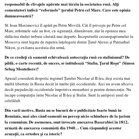
responsabil de clivajele apărute mai târziu în societatea rusă. Alți
comentatori indică “reformele” țarului Petru cel Mare. Care este opinia
dumneavoastră?
Sf. Ioan Maximovici îl apără pe Petru Movilă. Cât îl privește pe Petru cel
Mare, reformele sale au fost, cu siguranță, dăunătoare, dar în opiniea mea
rădăcina răului trebuie căutată mai departe. Începuturile cezaropapismului în
Moscova sunt legate de ruperea înțelegerii dintre Țarul Alexei și Patriarhul
Nikon, și exilarea acestuia din urmă.
De ce credeți că oamenii echivalează autocrația rusă cu stalinismul? De
pildă, o carte recentă, de succes, se intitulează “Stalin, Țarul Roșu” (Simon
Sebag Montefiore)?
Apusul consideră despotic regimul Țarului Nicolae al II-lea, deși exista mai
multă libertate în Rusia decât în multe țări occidentale. Aici nu avem altceva
decât prejudecăți occidentale împotriva monarhiei și pentru democrație. Nu
încape comparație între Nicolae al II-lea și Stalin. Sunt la antipozi unul de
celelălalt.
Din varii motive, Rusia nu se bucură de o publicitate foarte bună în
România, mai ales când oamenii nu percep nicio schimbare de la țarism
la comunism. De asemenea, sunt invocate anexarea Basarabiei în 1812,
urmată de anexarea comunistă din 1940… Cum răspundeți acestor
acuzații, ca ortodox și ca istoric?