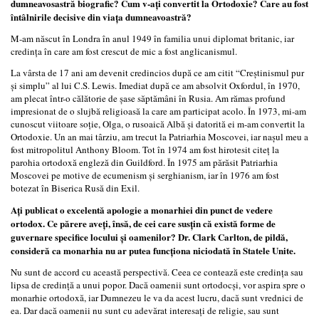
dumneavosastră biografic? Cum v-ați convertit la Ortodoxie? Care au fost
întâlnirile decisive din viața dumneavoastră?
M-am născut în Londra în anul 1949 în familia unui diplomat britanic, iar
credința în care am fost crescut de mic a fost anglicanismul.
La vârsta de 17 ani am devenit credincios după ce am citit “Creștinismul pur
și simplu” al lui C.S. Lewis. Imediat după ce am absolvit Oxfordul, în 1970,
am plecat într-o călătorie de șase săptămâni în Rusia. Am rămas profund
impresionat de o slujbă religioasă la care am participat acolo. În 1973, mi-am
cunoscut viitoare soție, Olga, o rusoaică Albă și datorită ei m-am convertit la
Ortodoxie. Un an mai târziu, am trecut la Patriarhia Moscovei, iar nașul meu a
fost mitropolitul Anthony Bloom. Tot în 1974 am fost hirotesit citeț la
parohia ortodoxă engleză din Guildford. În 1975 am părăsit Patriarhia
Moscovei pe motive de ecumenism și serghianism, iar în 1976 am fost
botezat în Biserica Rusă din Exil.
Ați publicat o excelentă apologie a monarhiei din punct de vedere
ortodox. Ce părere aveți, însă, de cei care susțin că există forme de
guvernare specifice locului și oamenilor? Dr. Clark Carlton, de pildă,
consideră ca monarhia nu ar putea funcționa niciodată în Statele Unite.
Nu sunt de accord cu această perspectivă. Ceea ce contează este credința sau
lipsa de credință a unui popor. Dacă oamenii sunt ortodocși, vor aspira spre o
monarhie ortodoxă, iar Dumnezeu le va da acest lucru, dacă sunt vrednici de
ea. Dar dacă oamenii nu sunt cu adevărat interesați de religie, sau sunt