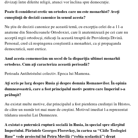
divizați între diferite religii, atunci vor înclina spre democrație.
Poate fi considerat eretic un ortodox care nu este monarhist? Aveți
cunoștință de decizii canonice în sensul acesta?
Nu știu de decizii canonice pe această temă, cu excepția celei de-a 11-a
anateme din Sinodicoanele Ortodoxiei, care îi anatemizează pe cei care nu
acceptă regii ortodocși, ridicați la această treaptă de Providența Divină.
Personal, cred că respingerea conștientă a monarhiei, ca și propaganda
democratică, sunt eretice.
Anul acesta comemorăm un secol de la dispariția ultimei monarhii
ortodoxe. Cum ați caracteriza această perioadă?
Perioada Antihristului colectiv. Epoca lui Mamona.
Ați scris pe larg despre Rusia și despre domnia Romanovilor. În opinia
dumneavoastră, care a fost principalul motiv pentru care Imperiul s-a
prăbușit?
Au existat multe motive, dar principalul a fost pierderea credinței în Hristos,
de către un număr tot mai mare de creștini. Motivul imediat l-a reprezentat
trădarea unsului Lui Dumnezeu.
A existat o puternică ruptură socială în Rusia, în special spre sfârșitul
Imperiului. Părintele Georges Florovksy, în cartea sa “Căile Teologiei
Ruse” vede proiectul lui Petru Movilă (“robia scolastică”) drept