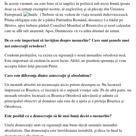
În aceste vremuri, nu este bine să te implici în politică sub nicio formă (poate
doar ca să urmați exemplul nostru, al englezilor, și să plecați din Uniunea
Europeană
) Trebuie să ne vedem de viața noastră duhovnicească.
Prima obligație este de a părăsi Patriarhia Română, deoarece l-a trădat pe
Hristos, apoi trebuie părăsit Consiliul Mondial al Bisericilor și noul calendar,
care se află sub anatemă. Apoi, Dumnezeu vă va arăta drumul de urmat.
De ce este important să învățăm despre monarhie? Care sunt șansele unei
noi autocrații ortodoxe?
Conform profețiilor, va exista cu siguranță o nouă monarhie ortodoxă rusă.
Este important să credem în acest lucru. Altfel, ne pierdem speranța și vom
accepta lideri falși precum Putin.
Care este diferența dintre autocrație și absolutism?
Un monarh absolut nu recunoaște nicio putere deasupra sa. Nu lucrează
împreună cu Biserica, ci încearcă să o supună voinței sale. Pe de altă parte, un
monarh ortodox lucrează cu Biserica Ortodoxă adevărată și admite că
principalul obiectiv al domniei sale este de a ajuta și a proteja Biserica și
Ortodoxia.
Este posibil ca o democrație să fie mai bună decât o monarhie?
Unele democrații sunt cu siguranță mai bune decât anumite monarhii
absolutiste. Dar democrația este întotdeauna instabilă, și duce în final la
despotism și absolutism.