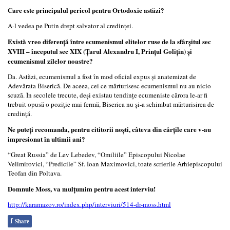
Care este principalul pericol pentru Ortodoxie astăzi?
A-l vedea pe Putin drept salvator al credinței.
Există vreo diferență între ecumenismul elitelor ruse de la sfârșitul sec
XVIII – începutul sec XIX (Țarul Alexandru I, Prințul Golițin) și
ecumenismul zilelor noastre?
Da. Astăzi, ecumenismul a fost în mod oficial expus și anatemizat de
Adevărata Biserică. De aceea, cei ce mărturisesc ecumenismul nu au nicio
scuză. În secolele trecute, deși existau tendințe ecumeniste cărora le-ar fi
trebuit opusă o poziție mai fermă, Biserica nu și-a schimbat mărturisirea de
credință.
Ne puteți recomanda, pentru cititorii noști, câteva din cărțile care v-au
impresionat în ultimii ani?
“Great Russia” de Lev Lebedev, “Omiliile” Episcopului Nicolae
Velimirovici, “Predicile” Sf. Ioan Maximovici, toate scrierile Arhiepiscopului
Teofan din Poltava.
Domnule Moss, va mulțumim pentru acest interviu!
http://karamazov.ro/index.php/interviuri/514-dr-moss.html
f
Share