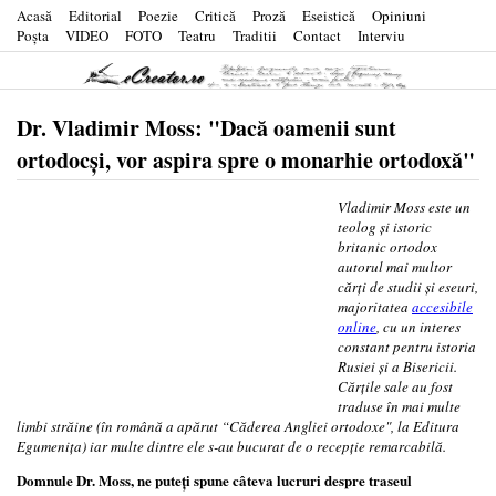
Acasă
Editorial
Poezie
Critică
Proză
Eseistică
Opiniuni
Poşta
VIDEO
FOTO
Teatru
Traditii
Contact
Interviu
Dr. Vladimir Moss: "Dacă oamenii sunt
ortodocși, vor aspira spre o monarhie ortodoxă"
Vladimir Moss este un
teolog și istoric
britanic ortodox
autorul mai multor
cărți de studii și eseuri,
majoritatea
accesibile
online
, cu un interes
constant pentru istoria
Rusiei și a Bisericii.
Cărțile sale au fost
traduse în mai multe
limbi străine (în română a apărut “Căderea Angliei ortodoxe", la Editura
Egumenița) iar multe dintre ele s-au bucurat de o recepție remarcabilă.
Domnule Dr. Moss, ne puteți spune câteva lucruri despre traseul