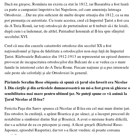
Dacă nu greșesc, România nu exista ca stat în 1812, iar Basarabia a fost luată
ca parte a campaniei împotriva lui Napoleon, cel care amenința întreaga
Ortodoxie….Dar nu știu suficient de multe despre situația din 1812, ca sa ma
pot pronunța cu autoritate. Cu toate acestea, cred că Imperiul Țarist a fost cea
de-A Treia Romă, iar toți ortodocșii de pretutindeni ar fi trebuit să-i fie loiali,
după cum i-a îndemnat, de altfel, Patriarhul Ieremiah al II-lea spre sfârșitul
secolului XVI.
Cred că una din cauzele catastrofei ortodoxe din secolul XX a fost
naționalismul și lipsa de fidelitate a ortodocșilor non-ruși față de Imperiul
Țarist. Războaiele Balcanice din 1912-1913 au reprezentat un episod dureros
provocat de incapacitatea ortodocșilor din Balcani de a se vedea ca o mare
famile în interiorul celei de-A Treia Rome. Fiecare națiune și-a pus interesele
sale peste ale celorlalți și ale Ortodoxiei în general.
Părintele Serafim Rose obișnuia să spună că țarul său favorit era Nicolae
I. Din cărțile și din articolele dumneavoastră nu mi-a fost greu să ghicesc o
sensbilitatea mai mare pentru ultimul țar. Ne puteți spune ce vă animă la
Țarul Nicolae al II-lea?
Fericita Pașa din Sarov spunea că Nicolae al II-lea era cel mai mare dintre țari.
Era ortodox în credință, a apărat Biserica și pe săraci, și a început procesul de
restabilire a simfoniei dintre Stat și Biserică. A avut o misiune foarte dificilă,
dar s-a achitat de ea cu pricepere și curaj. A făcut greșeli (Războiul Ruso-
Japonez, episodul Rasputin), dar tot s-a făcut vrednic să poarte coroana