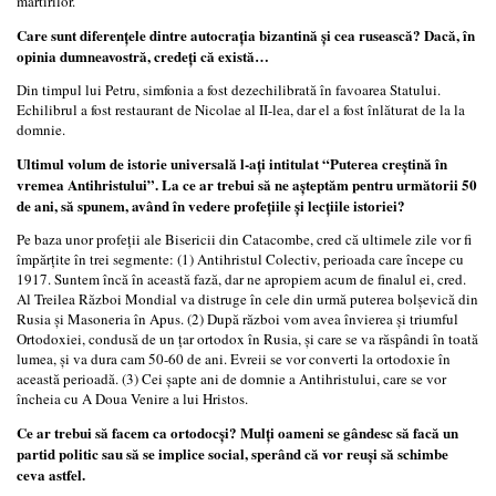
martirilor.
Care sunt diferențele dintre autocrația bizantină și cea rusească? Dacă, în
opinia dumneavostră, credeți că există…
Din timpul lui Petru, simfonia a fost dezechilibrată în favoarea Statului.
Echilibrul a fost restaurant de Nicolae al II-lea, dar el a fost înlăturat de la la
domnie.
Ultimul volum de istorie universală l-ați intitulat “Puterea creștină în
vremea Antihristului”. La ce ar trebui să ne așteptăm pentru următorii 50
de ani, să spunem, având în vedere profețiile și lecțiile istoriei?
Pe baza unor profeții ale Bisericii din Catacombe, cred că ultimele zile vor fi
împărțite în trei segmente: (1) Antihristul Colectiv, perioada care începe cu
1917. Suntem încă în această fază, dar ne apropiem acum de finalul ei, cred.
Al Treilea Război Mondial va distruge în cele din urmă puterea bolșevică din
Rusia și Masoneria în Apus. (2) După război vom avea învierea și triumful
Ortodoxiei, condusă de un țar ortodox în Rusia, și care se va răspândi în toată
lumea, și va dura cam 50-60 de ani. Evreii se vor converti la ortodoxie în
această perioadă. (3) Cei șapte ani de domnie a Antihristului, care se vor
încheia cu A Doua Venire a lui Hristos.
Ce ar trebui să facem ca ortodocși? Mulți oameni se gândesc să facă un
partid politic sau să se implice social, sperând că vor reuși să schimbe
ceva astfel.