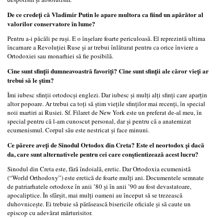
De ce credeți că Vladimir Putin le apare multora ca fiind un apărător al
valorilor conservatore în lume?
Pentru a-i păcăli pe ruși. E o înșelare foarte periculoasă. El reprezintă ultima
încarnare a Revoluției Ruse și ar trebui înlăturat pentru ca orice înviere a
Ortodoxiei sau monarhiei să fie posibilă.
Cine sunt sfinții dumneavoastră favoriți? Cine sunt sfinții ale căror vieți ar
trebui să le știm?
Îmi iubesc sfinții ortodocși englezi. Dar iubesc și mulți alți sfinți care aparțin
altor popoare. Ar trebui ca toți să știm viețile sfinților mai recenți, în special
noii martiri ai Rusiei. Sf. Filaret de New York este un preferat de-al meu, în
special pentru că l-am cunoscut personal, dar și pentru că a anatemizat
ecumenismul. Corpul său este nestricat și face minuni.
Ce părere aveți de Sinodul Ortodox din Creta? Este el neortodox și dacă
da, care sunt alternativele pentru cei care conștientizează acest lucru?
Sinodul din Creta este, fără îndoială, eretic. Dar Ortodoxia ecumenistă
(“World Orthodoxy”) este eretică de foarte mulți ani. Documentele semnate
de patriarhatele ortodoxe în anii ’80 și în anii ’90 au fost devastatoare,
apocaliptice. În sfârșit, mai mulți oameni au început să se trezească
duhovnicește. Ei trebuie să părăsească bisericile oficiale și să caute un
episcop cu adevărat mărturisitor.